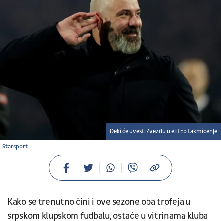
Deki će uvesti Zvezdu u elitno takmičenje
Starsport
Kako se trenutno čini i ove sezone oba trofeja u
srpskom klupskom fudbalu, ostaće u vitrinama kluba