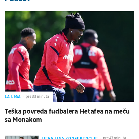
LA LIGA
pre 33 minuta
Teška povreda fudbalera Hetafea na meču
sa Monakom
UEFA LIGA KONFERENCIJE
pre 47 minuta