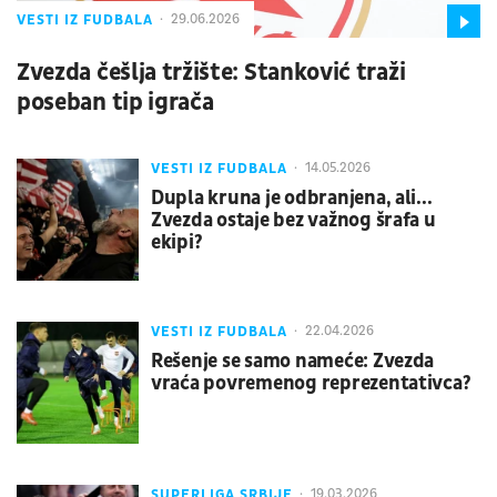
VESTI IZ FUDBALA
29.06.2026
Zvezda češlja tržište: Stanković traži
poseban tip igrača
VESTI IZ FUDBALA
14.05.2026
Dupla kruna je odbranjena, ali...
Zvezda ostaje bez važnog šrafa u
ekipi?
VESTI IZ FUDBALA
22.04.2026
Rešenje se samo nameće: Zvezda
vraća povremenog reprezentativca?
SUPERLIGA SRBIJE
19.03.2026