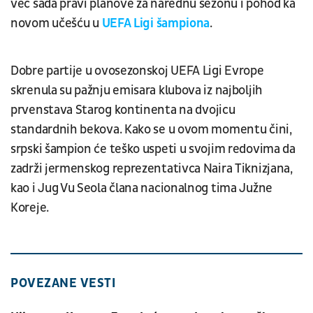
već sada pravi planove za narednu sezonu i pohod ka
novom učešću u
UEFA Ligi šampiona
.
Dobre partije u ovosezonskoj UEFA Ligi Evrope
skrenula su pažnju emisara klubova iz najboljih
prvenstava Starog kontinenta na dvojicu
standardnih bekova. Kako se u ovom momentu čini,
srpski šampion će teško uspeti u svojim redovima da
zadrži jermenskog reprezentativca Naira Tiknizjana,
kao i Jug Vu Seola člana nacionalnog tima Južne
Koreje.
POVEZANE VESTI