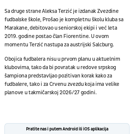
Sa druge strane Aleksa Terzić je izdanak Zvezdine
fudbalske škole, Prošao je kompletnu školu kluba sa
Marakane, debitovao u seniorskoj ekipi i već leta
2019. godine postao član Fiorentine. U ovom
momentu Terzić nastupa za austrijski Salcburg.
Obojica fudbalera nisu u prvom planu u aktuelnim
klubovima, tako da bi povratak u redove srpskog
šampiona predstavljao pozitivan korak kako za
fudbalere, tako i za Crvenu zvezdu koja ima velike
planove u takmičarskoj 2026/27 godini.
Pratite nas i putem Android ili iOS aplikacija