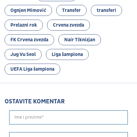
Ognjen Mimović
Transfer
transferi
Prelazni rok
Crvena zvezda
FK Crvena zvezda
Nair Tiknizjan
Jug Vu Seol
Liga šampiona
UEFA Liga šampiona
OSTAVITE KOMENTAR