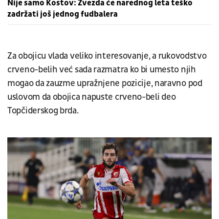
Nije samo Kostov: Zvezda će narednog leta teško
zadržati još jednog fudbalera
Za obojicu vlada veliko interesovanje, a rukovodstvo
crveno-belih već sada razmatra ko bi umesto njih
mogao da zauzme upražnjene pozicije, naravno pod
uslovom da obojica napuste crveno-beli deo
Topčiderskog brda.