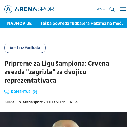
Srb
pred potpisom
NAJNOVIJE
Teška povreda fudbalera Hetafea na meču sa
Vesti iz fudbala
Pripreme za Ligu šampiona: Crvena
zvezda "zagrizla" za dvojicu
reprezentativaca
KOMENTARI (0)
Autor:
TV Arena sport
11.03.2026
17:14