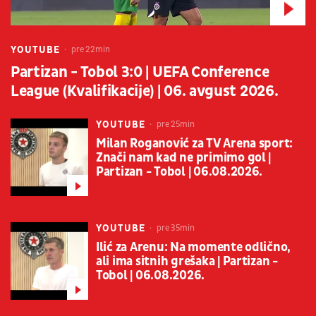
YOUTUBE
pre 22min
Partizan - Tobol 3:0 | UEFA Conference
League (Kvalifikacije) | 06. avgust 2026.
YOUTUBE
pre 25min
Milan Roganović za TV Arena sport:
Znači nam kad ne primimo gol |
Partizan - Tobol | 06.08.2026.
YOUTUBE
pre 35min
Ilić za Arenu: Na momente odlično,
ali ima sitnih grešaka | Partizan -
Tobol | 06.08.2026.