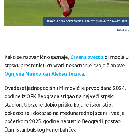
Jermen je brzo pokazao klasu i zaintrigirao evropske emisare
Starsport
Kako se nazvanično saznaje,
Crvena zvezda
bi mogla u
srpsku prestonicu da vrati nekadašnje svoje članove
Ognjena Mimovića
i
Aleksu Terzića
.
Dvadesetjednogodišnji Mimović je prvog dana 2024.
godine iz OFK Beograda stigao na najveći srpski
stadion. Ubrzo je dobio priliku koju je iskoristio,
pokazao se i dokazao na međunarodnoj sceni i već je
početkom 2025. godine napustio Beograd i postao
član istanbulskog Fenerbahčea.