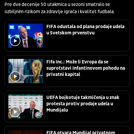
Pre dve decenije 50 utakmica u sezoni smatralo se
ozbiljnim rizikom za zdravlje igrača i kvalitet fudbala.
FIFA odustala od plana prodaje udela
u Svetskom prvenstvu
Fifa Inc.: Može li Evropa da se
suprotstavi Infantinovom pohodu na
privatni kapital
UEFA bojkotuje takmičenja u znak
protesta protiv prodaje udela u
Mundijalu
FIFA otvara Mundijal privatnom