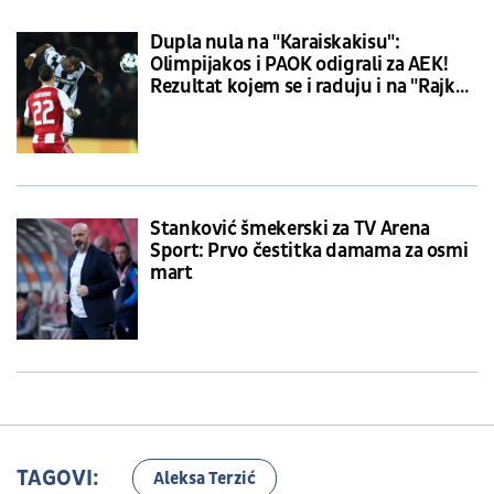
Dupla nula na "Karaiskakisu":
Olimpijakos i PAOK odigrali za AEK!
Rezultat kojem se i raduju i na "Rajku
Mitiću"
Stanković šmekerski za TV Arena
Sport: Prvo čestitka damama za osmi
mart
TAGOVI:
Aleksa Terzić