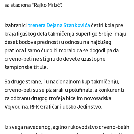
sa stadiona "Rajko Mitić".
Izabranici
trenera Dejana Stankovića
četiri kola pre
kraja ligaškog dela takmičenja Superlige Srbije imaju
deset bodova prednosti u odnosu na najbližeg
pratioca i samo čudo bi moralo da se dogodi pa da
crveno-beli ne stignu do devete uzastopne
šampionske titule.
Sa druge strane, i u nacionalnom kup takmičenju,
crveno-beli su se plasirali u polufinale, a konkurenti
za odbranu drugog trofeja biće im novosadska
Vojvodina, RFK Grafičar i ubsko Jedinstvo.
Iz svega navedenog, agilno rukovodstvo crveno-belih