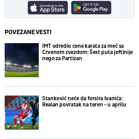
POVEZANE VESTI
IMT odredio cene karata za meč sa
Crvenom zvezdom: Šest puta jeftinije
nego za Partizan
Stanković neće da forsira Ivanića:
Realan povratak na teren - u aprilu