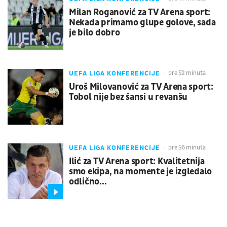
Milan Roganović za TV Arena sport:
Nekada primamo glupe golove, sada
je bilo dobro
UEFA LIGA KONFERENCIJE
pre 52 minuta
Uroš Milovanović za TV Arena sport:
Tobol nije bez šansi u revanšu
UEFA LIGA KONFERENCIJE
pre 56 minuta
Ilić za TV Arena sport: Kvalitetnija
smo ekipa, na momente je izgledalo
odlično...