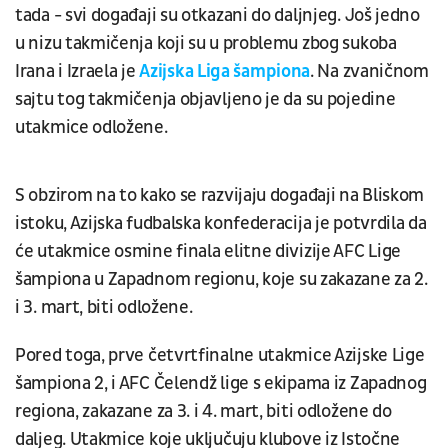
tada - svi događaji su otkazani do daljnjeg. Još jedno
u nizu takmičenja koji su u problemu zbog sukoba
Irana i Izraela je
Azijska Liga šampiona
. Na zvaničnom
sajtu tog takmičenja objavljeno je da su pojedine
utakmice odložene.
S obzirom na to kako se razvijaju događaji na Bliskom
istoku, Azijska fudbalska konfederacija je potvrdila da
će utakmice osmine finala elitne divizije AFC Lige
šampiona u Zapadnom regionu, koje su zakazane za 2.
i 3. mart, biti odložene.
Pored toga, prve četvrtfinalne utakmice Azijske Lige
šampiona 2, i AFC Čelendž lige s ekipama iz Zapadnog
regiona, zakazane za 3. i 4. mart, biti odložene do
daljeg. Utakmice koje uključuju klubove iz Istočne