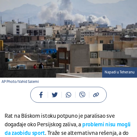
Napadi u Teheranu
AP Photo/Vahid Salemi
Rat na Bliskom istoku potpuno je paralisao sve
događaje oko Persijskog zaliva, a
problemi nisu mogli
da zaobiđu sport
. Traže se alternativna rešenja, a do