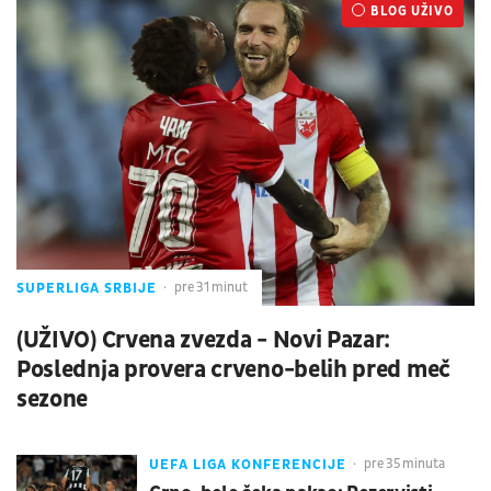
BLOG UŽIVO
UŽIVO
SUPERLIGA SRBIJE
pre 31 minut
(UŽIVO) Crvena zvezda - Novi Pazar:
Poslednja provera crveno-belih pred meč
sezone
UEFA LIGA KONFERENCIJE
pre 35 minuta