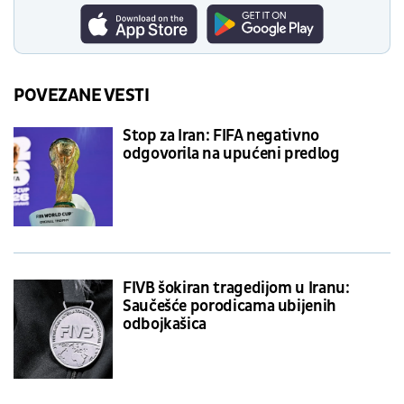
POVEZANE VESTI
Stop za Iran: FIFA negativno
odgovorila na upućeni predlog
FIVB šokiran tragedijom u Iranu:
Saučešće porodicama ubijenih
odbojkašica