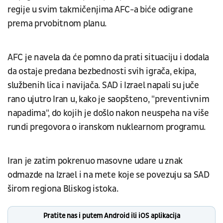
regije u svim takmičenjima AFC-a biće odigrane
prema prvobitnom planu.
AFC je navela da će pomno da prati situaciju i dodala
da ostaje predana bezbednosti svih igrača, ekipa,
službenih lica i navijača. SAD i Izrael napali su juče
rano ujutro Iran u, kako je saopšteno, "preventivnim
napadima", do kojih je došlo nakon neuspeha na više
rundi pregovora o iranskom nuklearnom programu.
Iran je zatim pokrenuo masovne udare u znak
odmazde na Izrael i na mete koje se povezuju sa SAD
širom regiona Bliskog istoka.
Pratite nas i putem Android ili iOS aplikacija