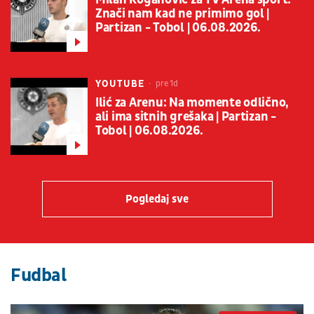
Znači nam kad ne primimo gol |
Partizan - Tobol | 06.08.2026.
YOUTUBE
pre 1d
Ilić za Arenu: Na momente odlično,
ali ima sitnih grešaka | Partizan -
Tobol | 06.08.2026.
Pogledaj sve
Fudbal