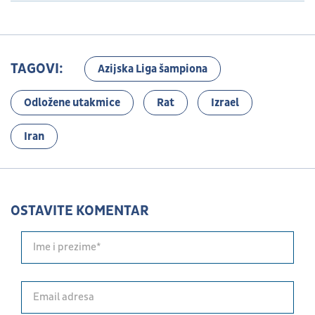
TAGOVI:
Azijska Liga šampiona
Odložene utakmice
Rat
Izrael
Iran
OSTAVITE KOMENTAR