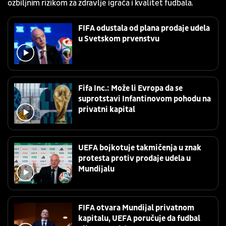
ozbiljnim rizikom za zdravlje igrača i kvalitet fudbala.
FIFA odustala od plana prodaje udela
u Svetskom prvenstvu
Fifa Inc.: Može li Evropa da se
suprotstavi Infantinovom pohodu na
privatni kapital
UEFA bojkotuje takmičenja u znak
protesta protiv prodaje udela u
Mundijalu
FIFA otvara Mundijal privatnom
kapitalu, UEFA poručuje da fudbal