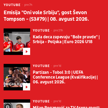
YOUTUBE
pre 7h
Emisija "Oni vole Srbiju", gost Ševon
Tompson - (S3#79) | 08. avgust 2026.
YOUTUBE
pre 21h
Kada deca zapevaju "Bože pravde" |
Srbija - Poljska | Euro 2026 U18
YOUTUBE
pre 1d
Partizan - Tobol 3:0 | UEFA
Conference League (Kvalifikacije) |
06. avgust 2026.
YOUTUBE
pre 1d
Milan Roganović za TV Arena sport: