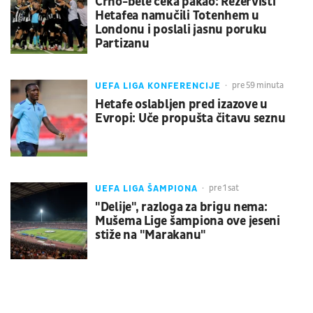
Crno-bele čeka pakao: Rezervisti
Hetafea namučili Totenhem u
Londonu i poslali jasnu poruku
Partizanu
UEFA LIGA KONFERENCIJE
pre 59 minuta
Hetafe oslabljen pred izazove u
Evropi: Uče propušta čitavu seznu
UEFA LIGA ŠAMPIONA
pre 1 sat
"Delije", razloga za brigu nema:
Mušema Lige šampiona ove jeseni
stiže na "Marakanu"