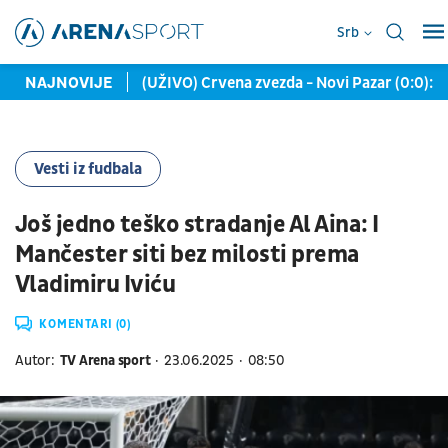
Srb
kontakata, ali...
NAJNOVIJE
(UŽIVO) Crvena zvezda - Novi Pazar (0:0): 
Vesti iz fudbala
Još jedno teško stradanje Al Aina: I
Mančester siti bez milosti prema
Vladimiru Iviću
KOMENTARI (0)
Autor:
TV Arena sport
23.06.2025
08:50