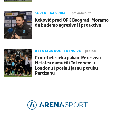
SUPERLIGA SRBIJE
pre 44 minuta
Koković pred OFK Beograd: Moramo
da budemo agresivni i proaktivni
UEFA LIGA KONFERENCIJE
pre 1 sat
Crno-bele čeka pakao: Rezervisti
Hetafea namučili Totenhem u
Londonu i poslali jasnu poruku
Partizanu