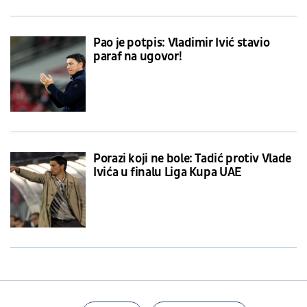
Pao je potpis: Vladimir Ivić stavio
paraf na ugovor!
Porazi koji ne bole: Tadić protiv Vlade
Ivića u finalu Liga Kupa UAE