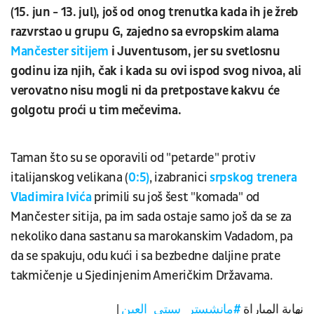
(15. jun - 13. jul), još od onog trenutka kada ih je žreb
razvrstao u grupu G, zajedno sa evropskim alama
Mančester sitijem
i Juventusom, jer su svetlosnu
godinu iza njih, čak i kada su ovi ispod svog nivoa, ali
verovatno nisu mogli ni da pretpostave kakvu će
golgotu proći u tim mečevima.
Taman što su se oporavili od "petarde" protiv
italijanskog velikana (
0:5)
, izabranici
srpskog trenera
Vladimira Ivića
primili su još šest "komada" od
Mančester sitija, pa im sada ostaje samo još da se za
nekoliko dana sastanu sa marokanskim Vadadom, pa
da se spakuju, odu kući i sa bezbedne daljine prate
takmičenje u Sjedinjenim Američkim Državama.
|
#مانشستر_سيتي_العين
نهاية المباراة