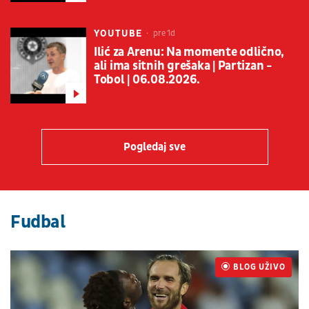
YOUTUBE
pre 1d
Ilić za Arenu: Na momente odlično,
ali ima sitnih grešaka | Partizan -
Tobol | 06.08.2026.
Pogledaj sve
Fudbal
BLOG UŽIVO
UŽIVO