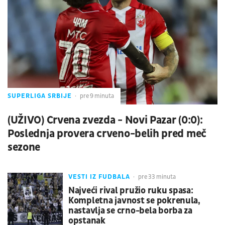
SUPERLIGA SRBIJE
pre 9 minuta
(UŽIVO) Crvena zvezda - Novi Pazar (0:0):
Poslednja provera crveno-belih pred meč
sezone
VESTI IZ FUDBALA
pre 33 minuta
Najveći rival pružio ruku spasa:
Kompletna javnost se pokrenula,
nastavlja se crno-bela borba za
opstanak