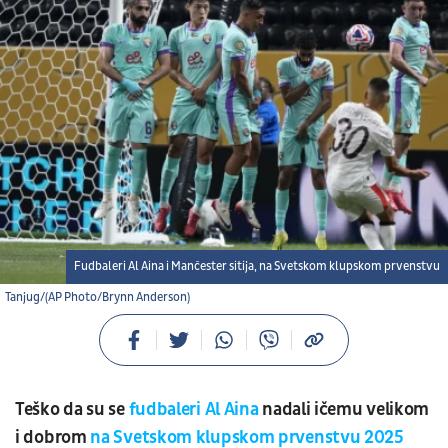
Fudbaleri Al Aina i Mančester sitija, na Svetskom klupskom prvenstvu
Tanjug/(AP Photo/Brynn Anderson)
Teško da su se
fudbaleri Al Aina
nadali ičemu velikom
i dobrom
na Svetskom klupskom prvenstvu 2025