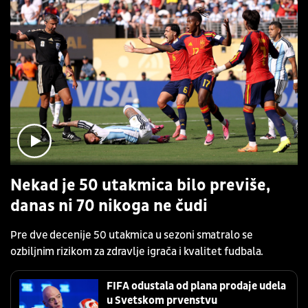
Nekad je 50 utakmica bilo previše,
danas ni 70 nikoga ne čudi
Pre dve decenije 50 utakmica u sezoni smatralo se
ozbiljnim rizikom za zdravlje igrača i kvalitet fudbala.
FIFA odustala od plana prodaje udela
u Svetskom prvenstvu