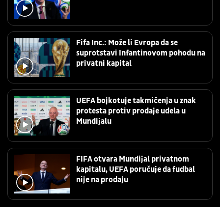
Fifa Inc.: Može li Evropa da se
suprotstavi Infantinovom pohodu na
privatni kapital
UEFA bojkotuje takmičenja u znak
protesta protiv prodaje udela u
Mundijalu
FIFA otvara Mundijal privatnom
kapitalu, UEFA poručuje da fudbal
nije na prodaju