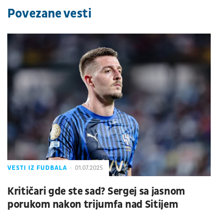
Povezane vesti
VESTI IZ FUDBALA
01.07.2025
Kritičari gde ste sad? Sergej sa jasnom
porukom nakon trijumfa nad Sitijem