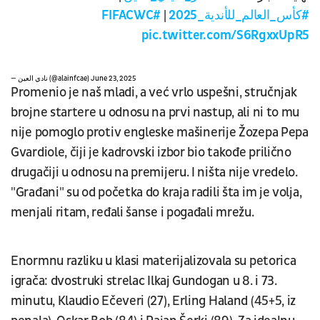
#FIFACWC
|
#كأس_العالم_للأندية_2025
pic.twitter.com/S6RgxxUpR5
— نادي العين (@alainfcae)
June 23, 2025
Promenio je naš mladi, a već vrlo uspešni, stručnjak
brojne startere u odnosu na prvi nastup, ali ni to mu
nije pomoglo protiv engleske mašinerije Žozepa Pepa
Gvardiole, čiji je kadrovski izbor bio takođe prilično
drugačiji u odnosu na premijeru. I ništa nije vredelo.
"Građani" su od početka do kraja radili šta im je volja,
menjali ritam, ređali šanse i pogađali mrežu.
Enormnu razliku u klasi materijalizovala su petorica
igrača: dvostruki strelac Ilkaj Gundogan u 8. i 73.
minutu, Klaudio Ečeveri (27), Erling Haland (45+5, iz