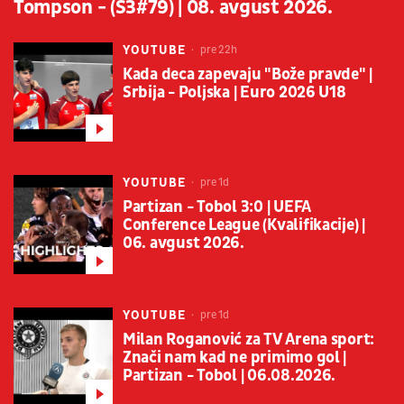
Tompson - (S3#79) | 08. avgust 2026.
YOUTUBE
pre 22h
Kada deca zapevaju "Bože pravde" |
Srbija - Poljska | Euro 2026 U18
YOUTUBE
pre 1d
Partizan - Tobol 3:0 | UEFA
Conference League (Kvalifikacije) |
06. avgust 2026.
YOUTUBE
pre 1d
Milan Roganović za TV Arena sport:
Znači nam kad ne primimo gol |
Partizan - Tobol | 06.08.2026.