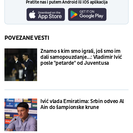
Pratite nas i putem Android ili iOS aplikacija
POVEZANE VESTI
Znamo s kim smo igrali, još smo im
dali samopouzdanje...: Vladimir Ivić
posle "petarde" od Juventusa
Ivić vlada Emiratima: Srbin odveo Al
Ain do šampionske krune