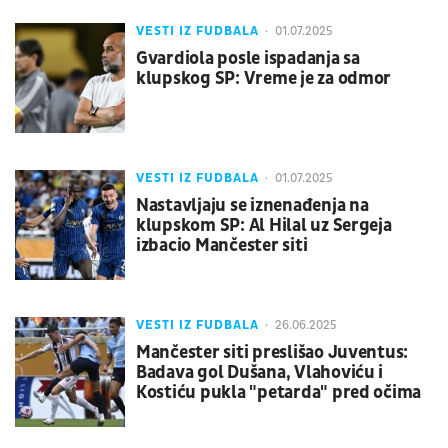
VESTI IZ FUDBALA
01.07.2025
Gvardiola posle ispadanja sa
klupskog SP: Vreme je za odmor
VESTI IZ FUDBALA
01.07.2025
Nastavljaju se iznenađenja na
klupskom SP: Al Hilal uz Sergeja
izbacio Mančester siti
VESTI IZ FUDBALA
26.06.2025
Mančester siti preslišao Juventus:
Badava gol Dušana, Vlahoviću i
Kostiću pukla "petarda" pred očima