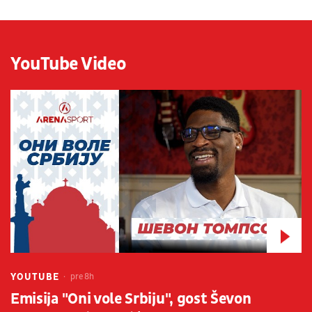
YouTube Video
YOUTUBE
pre 8h
Emisija "Oni vole Srbiju", gost Ševon