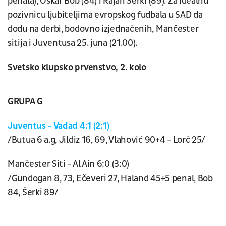
penala), Oskar Bob (84) i Rajan Šerki (89). Za idealnu
pozivnicu ljubiteljima evropskog fudbala u SAD da
dođu na derbi, bodovno izjednačenih, Mančester
sitija i Juventusa 25. juna (21.00).
Svetsko klupsko prvenstvo, 2. kolo
GRUPA G
Juventus - Vadad
4:1 (2:1)
/Butua 6 a.g, Jildiz 16, 69, Vlahović 90+4 - Lorč 25/
Mančester Siti - Al Ain 6:0 (3:0)
/Gundogan 8, 73, Ečeveri 27, Haland 45+5 penal, Bob
84, Šerki 89/