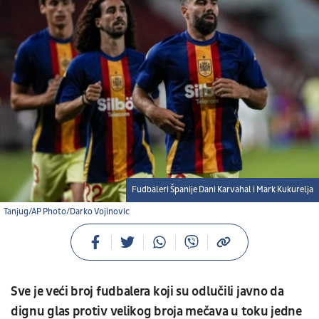
Fudbaleri Španije Dani Karvahal i Mark Kukurelja
Tanjug/AP Photo/Darko Vojinovic
Sve je veći broj fudbalera koji su odlučili javno da
dignu glas protiv velikog broja mečava u toku jedne