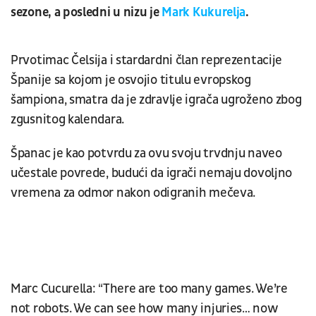
sezone, a posledni u nizu je
Mark Kukurelja
.
Prvotimac Čelsija i stardardni član reprezentacije
Španije sa kojom je osvojio titulu evropskog
šampiona, smatra da je zdravlje igrača ugroženo zbog
zgusnitog kalendara.
Španac je kao potvrdu za ovu svoju trvdnju naveo
učestale povrede, budući da igrači nemaju dovoljno
vremena za odmor nakon odigranih mečeva.
Marc Cucurella: “There are too many games. We’re
not robots. We can see how many injuries… now