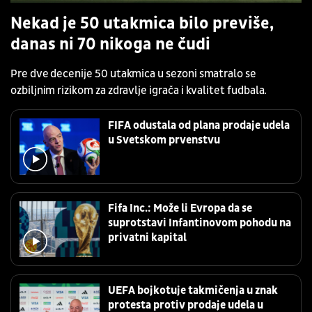
Nekad je 50 utakmica bilo previše,
danas ni 70 nikoga ne čudi
Pre dve decenije 50 utakmica u sezoni smatralo se
ozbiljnim rizikom za zdravlje igrača i kvalitet fudbala.
FIFA odustala od plana prodaje udela
u Svetskom prvenstvu
Fifa Inc.: Može li Evropa da se
suprotstavi Infantinovom pohodu na
privatni kapital
UEFA bojkotuje takmičenja u znak
protesta protiv prodaje udela u