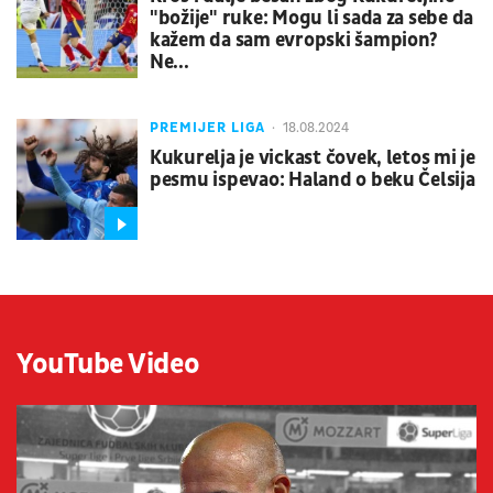
"božije" ruke: Mogu li sada za sebe da
kažem da sam evropski šampion?
Ne...
PREMIJER LIGA
18.08.2024
Kukurelja je vickast čovek, letos mi je
pesmu ispevao: Haland o beku Čelsija
YouTube Video