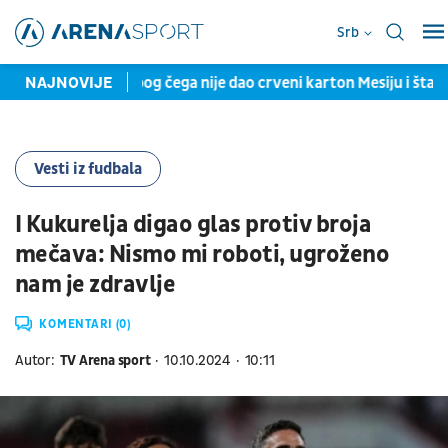
Srb
jak otkrio zbog čega nije dao crveni karton Mesiju i šta mu je 
NAJNOVIJE
Vesti iz fudbala
I Kukurelja digao glas protiv broja
mečava: Nismo mi roboti, ugroženo
nam je zdravlje
KOMENTARI (0)
Autor:
TV Arena sport
10.10.2024
10:11