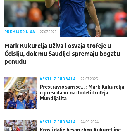
PREMIJER LIGA
27.07.2025
Mark Kukurelja uživa i osvaja trofeje u
Čelsiju, dok mu Saudijci spremaju bogatu
ponudu
VESTI IZ FUDBALA
22.07.2025
Prestravio sam se... : Mark Kukurelja
o presedanu na dodeli trofeja
Mundijalita
VESTI IZ FUDBALA
24.09.2024
Kros i dalje besan zbog Kukureljine