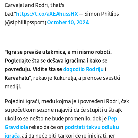
Carvajal and Rodri, that’s
bad.”
https://t.co/aXEAhussHX
— Simon Phillips
(@siphillipssport)
October 10, 2024
"Igra se previše utakmica, a mi nismo roboti.
Pogledajte šta se dešava igračima i kako se
povređuju. Vidite šta se
dogodilo Rodriju
i
Karvahalu"
, rekao je Kukurelja, a prenose svestki
mediji.
Pojedini igrači, među kojma je i povređeni Rodri, čak
su početkom sezone najavili da će stupiti u štrajk
ukoliko se nešto ne bude promenilo, dok je
Pep
Gravdiola
rekao da će on
podržati takvu odluku
igrača
, ali da neće biti taj koji će je inicirati, jer