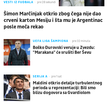
VESTI IZ FUDBALA
pre 28 sekundi
Šimon Marčinjak otkrio zbog čega nije dao
crveni karton Mesiju i šta mu je Argentinac
posle meča rekao
UEFA LIGA ŠAMPIONA
pre 32 minuta
Boško Đurovski veruje u Zvezdu:
"Marakana" će srušiti Ber Ševu
SERIJA A
pre 1 sat
Maldini otkrio detalje turbulentnog
perioda u reprezentaciji: Bili smo
blizu dogovora sa Gvardiolom