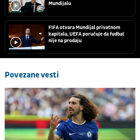
Mundijalu
FIFA otvara Mundijal privatnom
kapitalu, UEFA poručuje da fudbal
nije na prodaju
Povezane vesti