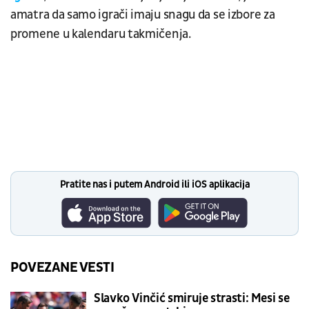
amatra da samo igrači imaju snagu da se izbore za
promene u kalendaru takmičenja.
Pratite nas i putem Android ili iOS aplikacija
POVEZANE VESTI
Slavko Vinčić smiruje strasti: Mesi se