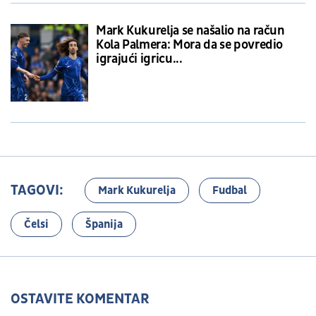
Mark Kukurelja se našalio na račun
Kola Palmera: Mora da se povredio
igrajući igricu...
TAGOVI:
Mark Kukurelja
Fudbal
Čelsi
Španija
OSTAVITE KOMENTAR