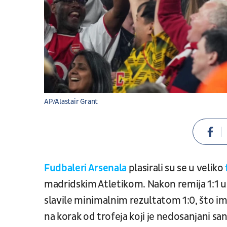
AP/Alastair Grant
Fudbaleri Arsenala
plasirali su se u veliko
madridskim Atletikom. Nakon remija 1:1 u 
slavile minimalnim rezultatom 1:0, što i
na korak od trofeja koji je nedosanjani sa