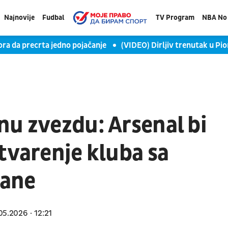
Najnovije
Fudbal
TV Program
NBA No 
ora da precrta jedno pojačanje
(VIDEO) Dirljiv trenutak u Pi
nu zvezdu: Arsenal bi
tvarenje kluba sa
kane
05.2026
12:21