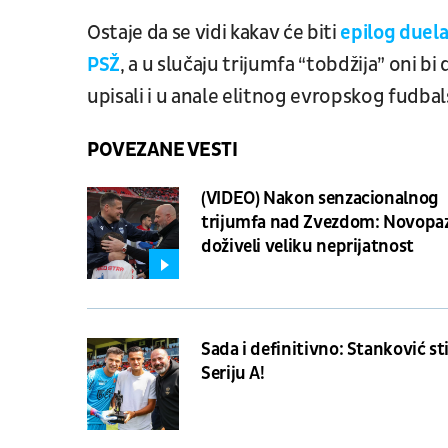
Ostaje da se vidi kakav će biti
epilog duela
PSŽ
, a u slučaju trijumfa “tobdžija” oni
upisali i u anale elitnog evropskog fudba
POVEZANE VESTI
(VIDEO) Nakon senzacionalnog
trijumfa nad Zvezdom: Novopaz
doživeli veliku neprijatnost
Sada i definitivno: Stanković st
Seriju A!