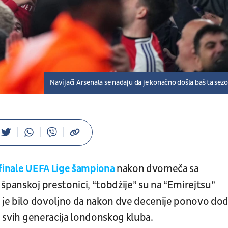
Navijači Arsenala se nadaju da je konačno došla baš ta sez
finale UEFA Lige šampiona
nakon dvomeča sa
španskoj prestonici, “tobdžije” su na “Emirejtsu”
m je bilo dovoljno da nakon dve decenije ponovo do
n svih generacija londonskog kluba.