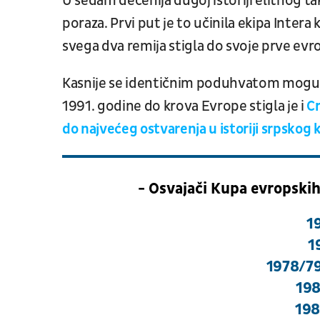
U sedam decenija dugoj istoriji elitnog ta
poraza. Prvi put je to učinila ekipa Inter
svega dva remija stigla do svoje prve evr
Kasnije se identičnim poduhvatom mogu poh
1991. godine do krova Evrope stigla je i
Cr
do najvećeg ostvarenja u istoriji srpskog
- Osvajači Kupa evropski
1
1
1978/79
198
198