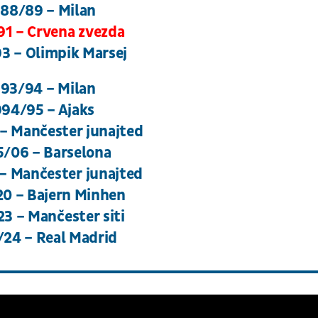
88/89 – Milan
1 – Crvena zvezda
3 – Olimpik Marsej
93/94 – Milan
994/95 – Ajaks
– Mančester junajted
/06 – Barselona
– Mančester junajted
0 – Bajern Minhen
3 – Mančester siti
24 – Real Madrid