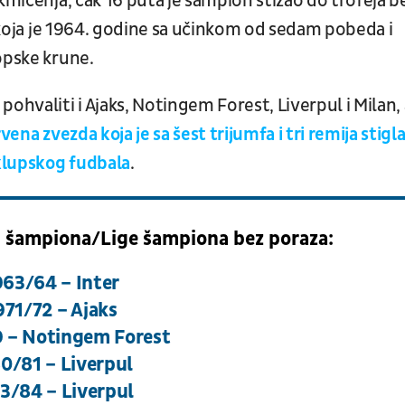
kmičenja, čak 16 puta je šampion stizao do trofeja b
a koja je 1964. godine sa učinkom od sedam pobeda i
opske krune.
valiti i Ajaks, Notingem Forest, Liverpul i Milan, 
vena zvezda koja je sa šest trijumfa i tri remija stigl
 klupskog fudbala
.
h šampiona/Lige šampiona bez poraza:
963/64 – Inter
971/72 – Ajaks
 – Notingem Forest
0/81 – Liverpul
3/84 – Liverpul