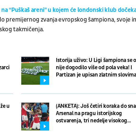
 na “Puškaš areni” u kojem će londonski klub dočeka
 bi do premijernog zvanja evropskog šampiona, svoje 
lskog takmičenja.
Istorija uživo: U Ligi šampiona se 
arci
nije dogodilo više od pola veka! I
Partizan je upisan zlatnim slovim
antologiji elitnog takmičenja
iže u
(ANKETA): Još četiri koraka do sna
Arsenal na pragu istorijskog
ostvarenja, tri nedelje visokog
napona na “Emirejtsu”