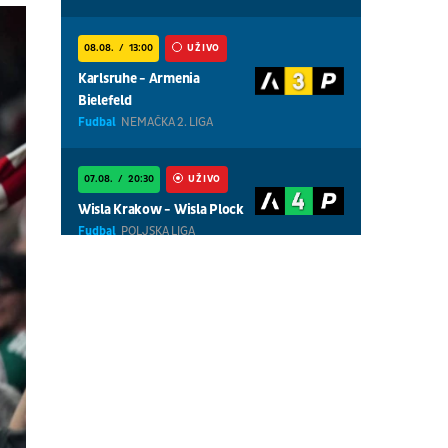
08.08.
13:00
UŽIVO
Karlsruhe - Armenia
Bielefeld
Fudbal
NEMAČKA 2. LIGA
07.08.
20:30
UŽIVO
Wisla Krakow - Wisla Plock
Fudbal
POLJSKA LIGA
07.08.
18:30
UŽIVO
Centralni teren, dan 5,
prepodnevna sesija
Tenis
WTA 1000 - Toronto
07.08.
18:30
UŽIVO