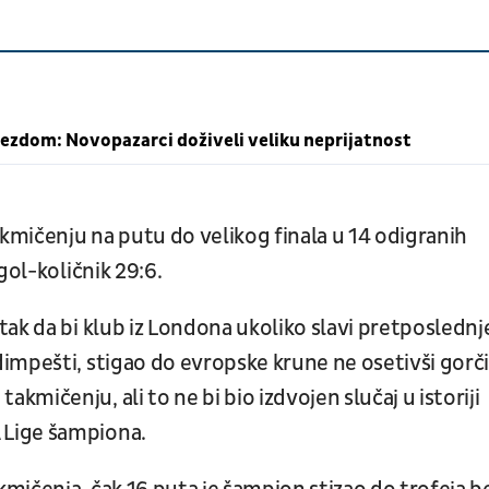
ezdom: Novopazarci doživeli veliku neprijatnost
akmičenju na putu do velikog finala u 14 odigranih
gol-količnik 29:6.
ak da bi klub iz Londona ukoliko slavi pretposlednj
impešti, stigao do evropske krune ne osetivši gorč
mičenju, ali to ne bi bio izdvojen slučaj u istoriji
 Lige šampiona.