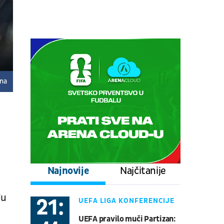
Centralni teren, dan 6,
prepodnevna sesija
Tenis
ATP 1000 - Montreal
07.08.
20:00
UŽIVO
Mornar - Arsenal
Fudbal
CRNOGORSKA LIGA
ona
07.08.
20:00
UŽIVO
Željezničar - BSK Banja Luka
Fudbal
WWIN LIGA BIH
08.08.
20:30
UŽIVO
Najnovije
Najčitanije
Real Betis - Bournemouth
Fudbal
PRIJATELJSKE UTAKMICE
đu
21:
UEFA LIGA KONFERENCIJE
08.08.
21:00
UŽIVO
UEFA pravilo muči Partizan: