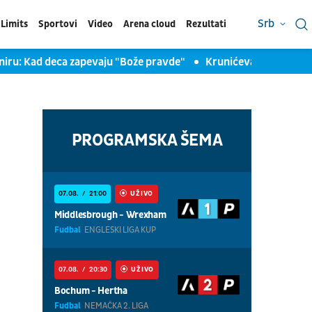
Srb
Limits
Sportovi
Video
Arena cloud
Rezultati
oniru: Kad deca zapevaju "Bože pravde"
Krunićeva i Danilina 
PROGRAMSKA ŠEMA
07.08.
21:00
UŽIVO
Middlesbrough - Wrexham
Fudbal
ENGLESKI LIGA KUP
07.08.
20:30
UŽIVO
Bochum - Hertha
Fudbal
NEMAČKA 2. LIGA