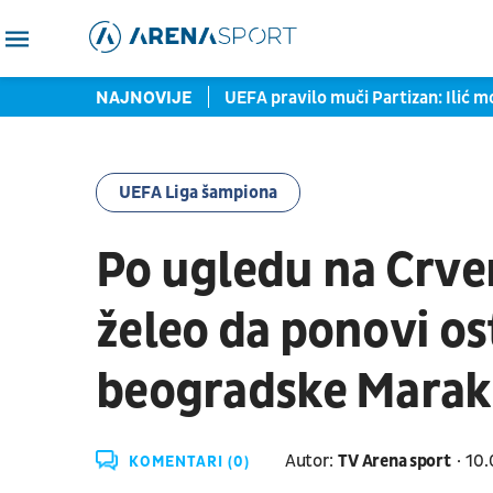
ona iz elitnog takmičenja
NAJNOVIJE
UEFA pravilo muči Partizan: Ilić m
UEFA Liga šampiona
Po ugledu na Crve
želeo da ponovi os
beogradske Mara
Autor:
TV Arena sport
10.
KOMENTARI (0)