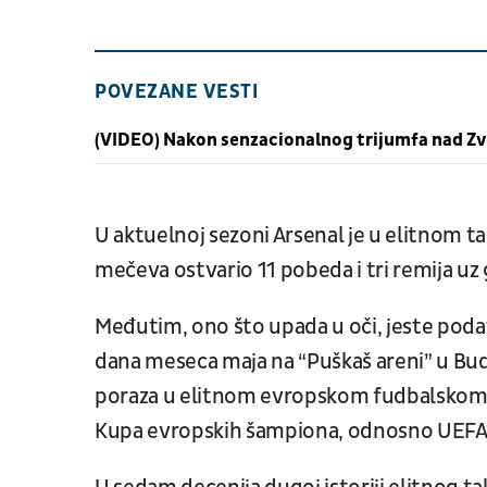
POVEZANE VESTI
(VIDEO) Nakon senzacionalnog trijumfa nad Zv
U aktuelnoj sezoni Arsenal je u elitnom t
mečeva ostvario 11 pobeda i tri remija uz 
Međutim, ono što upada u oči, jeste podat
dana meseca maja na “Puškaš areni” u Bud
poraza u elitnom evropskom fudbalskom tak
Kupa evropskih šampiona, odnosno UEFA