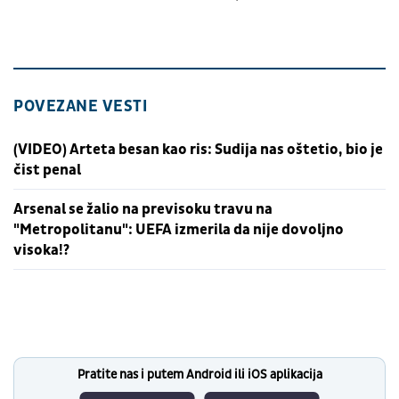
POVEZANE VESTI
(VIDEO) Arteta besan kao ris: Sudija nas oštetio, bio je
čist penal
Arsenal se žalio na previsoku travu na
"Metropolitanu": UEFA izmerila da nije dovoljno
visoka!?
Pratite nas i putem Android ili iOS aplikacija