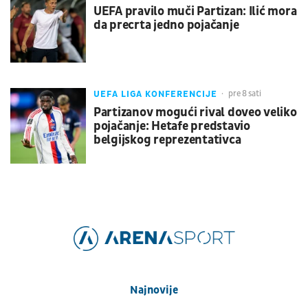
UEFA pravilo muči Partizan: Ilić mora
da precrta jedno pojačanje
UEFA LIGA KONFERENCIJE
pre 8 sati
Partizanov mogući rival doveo veliko
pojačanje: Hetafe predstavio
belgijskog reprezentativca
Najnovije