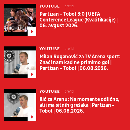
YOUTUBE
pre 1d
Partizan - Tobol 3:0 | UEFA
Conference League (Kvalifikacije) |
06. avgust 2026.
YOUTUBE
pre 1d
Milan Roganović za TV Arena sport:
Znači nam kad ne primimo gol |
Partizan - Tobol | 06.08.2026.
YOUTUBE
pre 1d
Ilić za Arenu: Na momente odlično,
ali ima sitnih grešaka | Partizan -
Tobol | 06.08.2026.