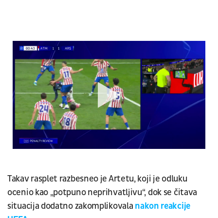
Takav rasplet razbesneo je Artetu, koji je odluku
ocenio kao „potpuno neprihvatljivu“, dok se čitava
situacija dodatno zakomplikovala
nakon reakcije