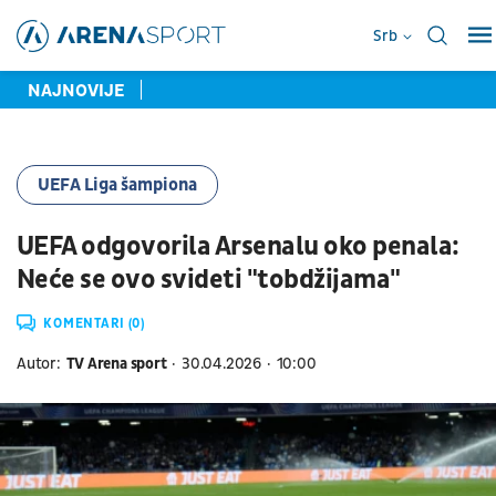
Srb
NAJNOVIJE
UEFA Liga šampiona
UEFA odgovorila Arsenalu oko penala:
Neće se ovo svideti "tobdžijama"
KOMENTARI (0)
Autor:
TV Arena sport
30.04.2026
10:00