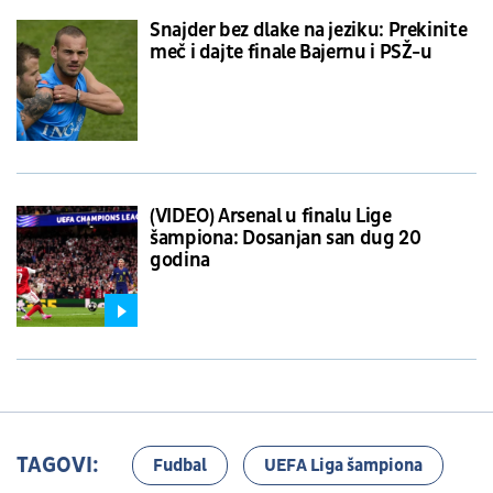
Snajder bez dlake na jeziku: Prekinite
meč i dajte finale Bajernu i PSŽ-u
(VIDEO) Arsenal u finalu Lige
šampiona: Dosanjan san dug 20
godina
TAGOVI:
Fudbal
UEFA Liga šampiona