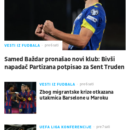
VESTI IZ FUDBALA
pre 6 sati
Samed Baždar pronašao novi klub: Bivši
napadač Partizana potpisao za Sent Truden
VESTI IZ FUDBALA
pre 6 sati
Zbog migrantske krize otkazana
utakmica Barselone u Maroku
UEFA LIGA KONFERENCIJE
pre 7 sati