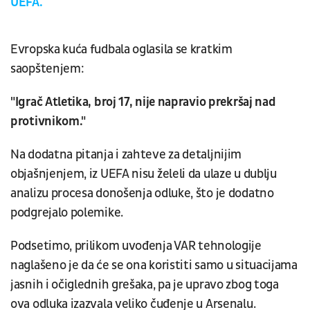
UEFA.
Evropska kuća fudbala oglasila se kratkim
saopštenjem:
"Igrač Atletika, broj 17, nije napravio prekršaj nad
protivnikom."
Na dodatna pitanja i zahteve za detaljnijim
objašnjenjem, iz UEFA nisu želeli da ulaze u dublju
analizu procesa donošenja odluke, što je dodatno
podgrejalo polemike.
Podsetimo, prilikom uvođenja VAR tehnologije
naglašeno je da će se ona koristiti samo u situacijama
jasnih i očiglednih grešaka, pa je upravo zbog toga
ova odluka izazvala veliko čuđenje u Arsenalu.