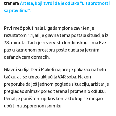
trenera
Artete, koji tvrdi da je odluka "u suprotnosti
sa pravilima".
Prvi meč polufinala Liga šampiona završen je
rezultatom 1:1, ali je glavna tema postala situacija iz
78. minuta. Tada je rezervista londonskog tima Eze
pao u kaznenom prostoru posle duela sa jednim
defanzivcem domaćih.
Glavni sudija Deni Makeli najpre je pokazao na belu
tačku, ali se ubrzo uključila VAR soba. Nakon
preporuke da još jednom pogleda situaciju, arbitar je
pregledao snimak pored terena i promenio odluku.
Penal je poništen, uprkos kontaktu koji se mogao
uočiti na usporenom snimku.