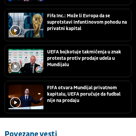
Fifa Inc.: Može li Evropa da se
suprotstavi Infantinovom pohodu na
privatni kapital
UEFA bojkotuje takmičenja u znak
protesta protiv prodaje udela u
Mundijalu
FIFA otvara Mundijal privatnom
kapitalu, UEFA poručuje da fudbal
nije na prodaju
Povezane vesti