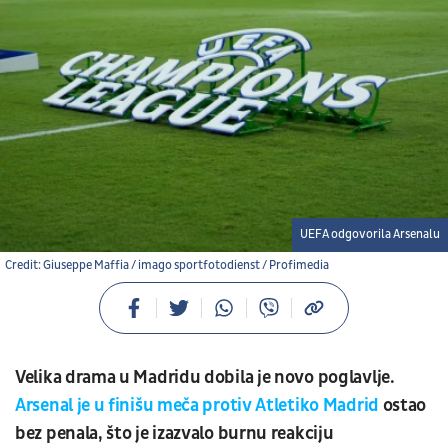
UEFA odgovorila Arsenalu
Credit: Giuseppe Maffia / imago sportfotodienst / Profimedia
Velika drama u Madridu dobila je novo poglavlje.
Arsenal je u finišu meča protiv Atletiko Madrid
ostao
bez penala, što je izazvalo burnu reakciju