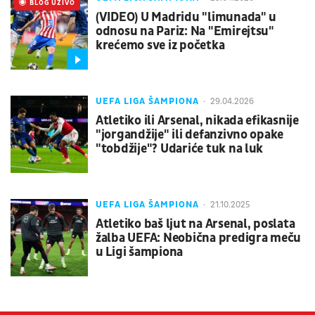
UŽIVO
BLOG UŽIVO
(VIDEO) U Madridu "limunada" u
odnosu na Pariz: Na "Emirejtsu"
krećemo sve iz početka
UEFA LIGA ŠAMPIONA
29.04.2026
Atletiko ili Arsenal, nikada efikasnije
"jorgandžije" ili defanzivno opake
"tobdžije"? Udariće tuk na luk
UEFA LIGA ŠAMPIONA
21.10.2025
Atletiko baš ljut na Arsenal, poslata
žalba UEFA: Neobična predigra meču
u Ligi šampiona