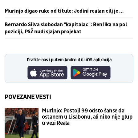
Murinjo digao ruke od titule: Jedini realan cilj je ...
Bernardo Silva slobodan "kapitalac": Benfika na pol
poziciji, PSŽ nudi sjajan projekat
Pratite nas i putem Android ili iOS aplikacija
POVEZANE VESTI
Murinjo: Postoji 99 odsto šanse da
ostanem u Lisabonu, ali niko nije glup
u vezi Reala