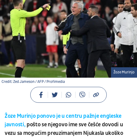
Žoze Murinjo
Credit: Zed Jameson / AFP / Profimedia
Žoze Murinjo ponovo je u centru pažnje engleske
javnosti,
pošto se njegovo ime sve češće dovodi u
vezu sa mogućim preuzimanjem Njukasla ukoliko