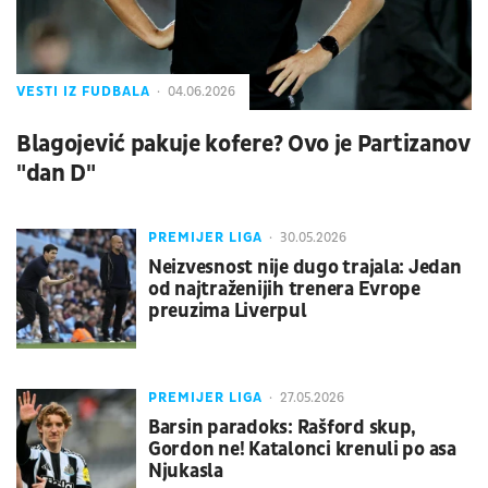
VESTI IZ FUDBALA
04.06.2026
Blagojević pakuje kofere? Ovo je Partizanov
"dan D"
PREMIJER LIGA
30.05.2026
Neizvesnost nije dugo trajala: Jedan
od najtraženijih trenera Evrope
preuzima Liverpul
PREMIJER LIGA
27.05.2026
Barsin paradoks: Rašford skup,
Gordon ne! Katalonci krenuli po asa
Njukasla