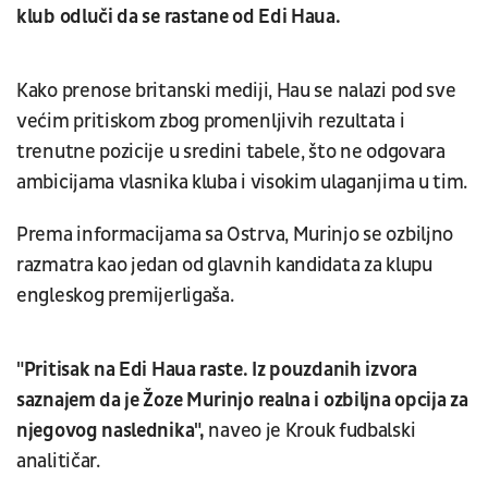
klub odluči da se rastane od Edi Haua.
Kako prenose britanski mediji, Hau se nalazi pod sve
većim pritiskom zbog promenljivih rezultata i
trenutne pozicije u sredini tabele, što ne odgovara
ambicijama vlasnika kluba i visokim ulaganjima u tim.
Prema informacijama sa Ostrva, Murinjo se ozbiljno
razmatra kao jedan od glavnih kandidata za klupu
engleskog premijerligaša.
"Pritisak na Edi Haua raste. Iz pouzdanih izvora
saznajem da je Žoze Murinjo realna i ozbiljna opcija za
njegovog naslednika",
naveo je Krouk fudbalski
analitičar.