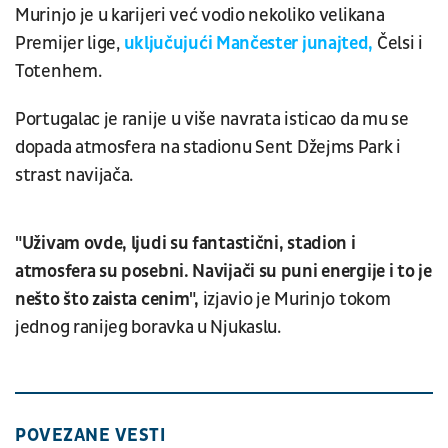
Murinjo je u karijeri već vodio nekoliko velikana
Premijer lige,
uključujući Mančester junajted,
Čelsi i
Totenhem.
Portugalac je ranije u više navrata isticao da mu se
dopada atmosfera na stadionu Sent Džejms Park i
strast navijača.
"Uživam ovde, ljudi su fantastični, stadion i
atmosfera su posebni. Navijači su puni energije i to je
nešto što zaista cenim",
izjavio je Murinjo tokom
jednog ranijeg boravka u Njukaslu.
POVEZANE VESTI