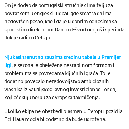
On je dodao da portugalski stručnjak ima želju za
povratkom u engleski fudbal, gde smatra da ima
nedovršen posao, kao i da je u dobrim odnosima sa
sportskim direktorom Danom Ešvortom još iz perioda
dok je radio u Čelsiju.
Njukasl trenutno zauzima sredinu tabele u Premijer
ligi,
a sezona je obeležena nestabilnom formom i
problemima sa povredama ključnih igrača. To je
dodatno povećalo nezadovoljstvo ambicioznih
vlasnika iz Saudijskog javnog investicionog fonda,
koji očekuju borbu za evropska takmičenja.
Ukoliko ekipa ne obezbedi plasman u Evropu, pozicija
Edi Haua mogla bi dodatno da bude ugrožena.