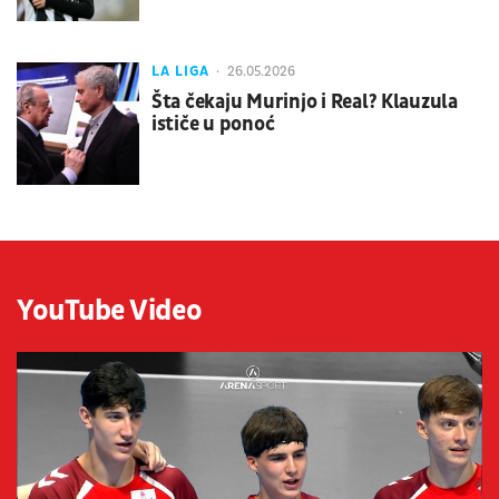
LA LIGA
26.05.2026
Šta čekaju Murinjo i Real? Klauzula
ističe u ponoć
YouTube Video