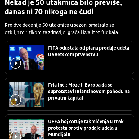
Nekad je 50 utakmica bilo previše,
danas ni 70 nikoga ne čudi
Pre dve decenije 50 utakmica u sezoni smatralo se
ozbiljnim rizikom za zdravlje igrača i kvalitet fudbala.
FIFA odustala od plana prodaje udela
u Svetskom prvenstvu
Fifa Inc.: Može li Evropa da se
suprotstavi Infantinovom pohodu na
privatni kapital
UEFA bojkotuje takmičenja u znak
protesta protiv prodaje udela u
Mundijalu