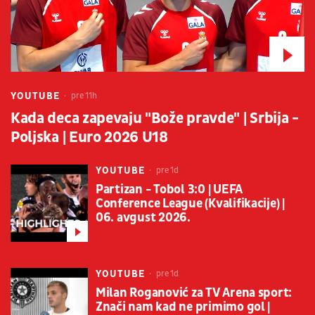
YOUTUBE
pre 11h
Kada deca zapevaju "Bože pravde" | Srbija -
Poljska | Euro 2026 U18
YOUTUBE
pre 1d
Partizan - Tobol 3:0 | UEFA
Conference League (Kvalifikacije) |
06. avgust 2026.
YOUTUBE
pre 1d
Milan Roganović za TV Arena sport:
Znači nam kad ne primimo gol |