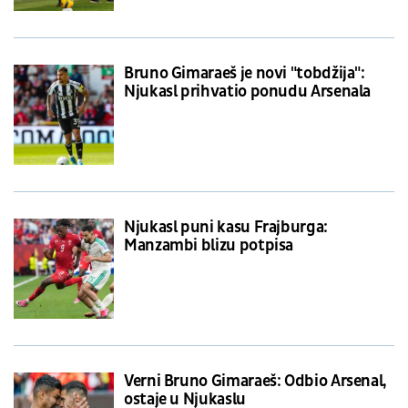
Bruno Gimaraeš je novi "tobdžija":
Njukasl prihvatio ponudu Arsenala
Njukasl puni kasu Frajburga:
Manzambi blizu potpisa
Verni Bruno Gimaraeš: Odbio Arsenal,
ostaje u Njukaslu