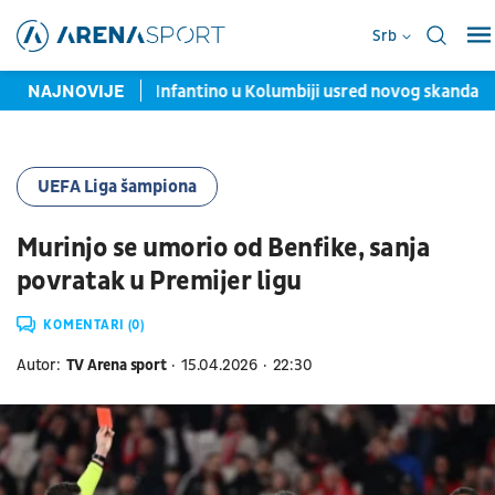
Srb
a za Srbiju
NAJNOVIJE
Infantino u Kolumbiji usred novog skandala, s njim
UEFA Liga šampiona
Murinjo se umorio od Benfike, sanja
povratak u Premijer ligu
KOMENTARI (0)
Autor:
TV Arena sport
15.04.2026
22:30