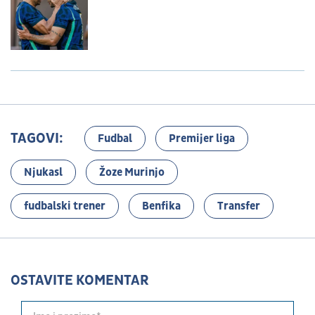
TAGOVI:
Fudbal
Premijer liga
Njukasl
Žoze Murinjo
fudbalski trener
Benfika
Transfer
OSTAVITE KOMENTAR