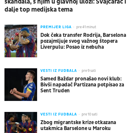
skandala, s njim u glavnoj ulozi: Švajcarac i
dalje top medijska tema
PREMIJER LIGA
pre 41 minut
Dok čeka transfer Rodrija, Barselona
pozajmljuje svog važnog štopera
Liverpulu: Posao iz nebuha
VESTI IZ FUDBALA
pre 9 sati
Samed Baždar pronašao novi klub:
Bivši napadač Partizana potpisao za
Sent Truden
VESTI IZ FUDBALA
pre 10 sati
Zbog migrantske krize otkazana
utakmica Barselone u Maroku