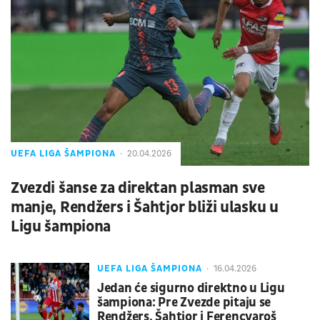
UEFA LIGA ŠAMPIONA
20.04.2026
Zvezdi šanse za direktan plasman sve
manje, Rendžers i Šahtjor bliži ulasku u
Ligu šampiona
UEFA LIGA ŠAMPIONA
16.04.2026
Jedan će sigurno direktno u Ligu
šampiona: Pre Zvezde pitaju se
Rendžers, Šahtjor i Ferencvaroš