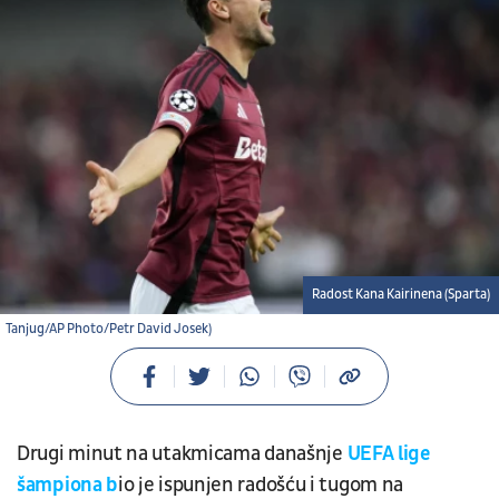
Radost Kana Kairinena (Sparta)
Tanjug/AP Photo/Petr David Josek)
Drugi minut na utakmicama današnje
UEFA lige
šampiona b
io je ispunjen radošću i tugom na