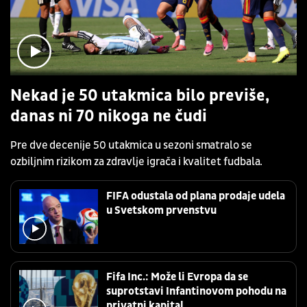
Nekad je 50 utakmica bilo previše,
danas ni 70 nikoga ne čudi
Pre dve decenije 50 utakmica u sezoni smatralo se
ozbiljnim rizikom za zdravlje igrača i kvalitet fudbala.
FIFA odustala od plana prodaje udela
u Svetskom prvenstvu
Fifa Inc.: Može li Evropa da se
suprotstavi Infantinovom pohodu na
privatni kapital