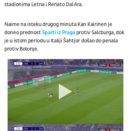
stadionima Letna i Renato Dal Ara.
Naime na isteku drugog minuta Kan Kairinen je
doneo prednost
Sparti iz Praga
protiv Salcburga, dok
je u istom periodu u Italiji Šahtjor došao do penala
protiv Bolonje.