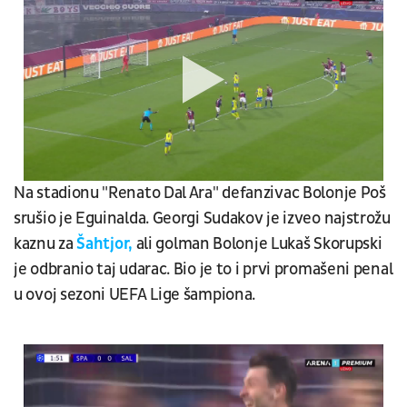
Na stadionu "Renato Dal Ara" defanzivac Bolonje Poš
srušio je Eguinalda. Georgi Sudakov je izveo najstrožu
kaznu za
Šahtjor,
ali golman Bolonje Lukaš Skorupski
je odbranio taj udarac. Bio je to i prvi promašeni penal
u ovoj sezoni UEFA Lige šampiona.