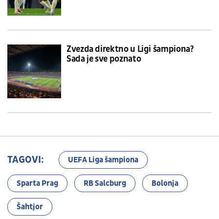
Zvezda direktno u Ligi šampiona?
Sada je sve poznato
TAGOVI:
UEFA Liga šampiona
Sparta Prag
RB Salcburg
Bolonja
Šahtjor