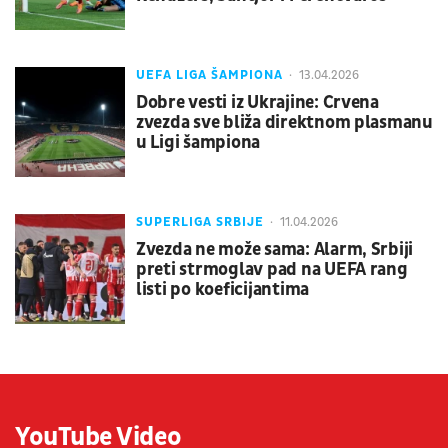
UEFA LIGA ŠAMPIONA
13.04.2026
Dobre vesti iz Ukrajine: Crvena
zvezda sve bliža direktnom plasmanu
u Ligi šampiona
SUPERLIGA SRBIJE
11.04.2026
Zvezda ne može sama: Alarm, Srbiji
preti strmoglav pad na UEFA rang
listi po koeficijantima
YouTube Video