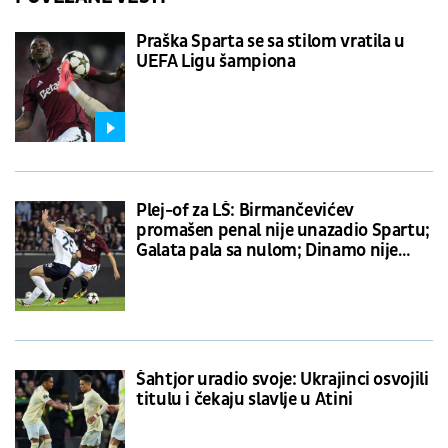
Praška Sparta se sa stilom vratila u
UEFA Ligu šampiona
Plej-of za LŠ: Birmančevićev
promašen penal nije unazadio Spartu;
Galata pala sa nulom; Dinamo nije
mogao sa Salcburgom
Šahtjor uradio svoje: Ukrajinci osvojili
titulu i čekaju slavlje u Atini