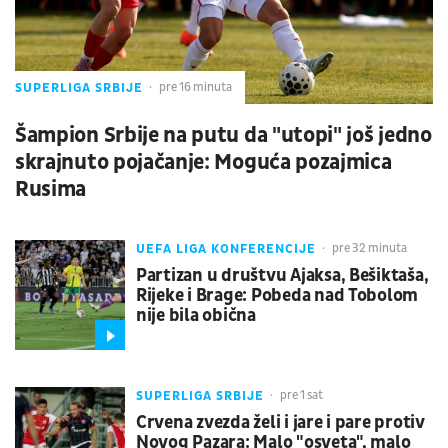
SUPERLIGA SRBIJE
pre 16 minuta
Šampion Srbije na putu da "utopi" još jedno
skrajnuto pojačanje: Moguća pozajmica
Rusima
UEFA LIGA KONFERENCIJE
pre 32 minuta
Partizan u društvu Ajaksa, Bešiktaša,
Rijeke i Brage: Pobeda nad Tobolom
nije bila obična
SUPERLIGA SRBIJE
pre 1 sat
Crvena zvezda želi i jare i pare protiv
Novog Pazara: Malo "osveta", malo