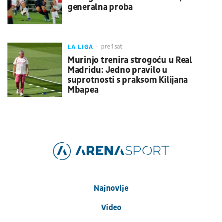
generalna proba
LA LIGA
pre 1 sat
Murinjo trenira strogoću u Real
Madridu: Jedno pravilo u
suprotnosti s praksom Kilijana
Mbapea
Najnovije
Video