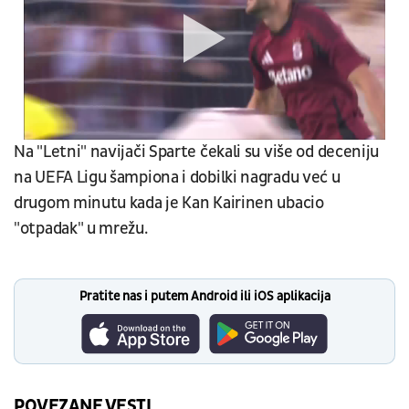
Na "Letni" navijači Sparte čekali su više od deceniju
na UEFA Ligu šampiona i dobilki nagradu već u
drugom minutu kada je Kan Kairinen ubacio
"otpadak" u mrežu.
Pratite nas i putem Android ili iOS aplikacija
POVEZANE VESTI