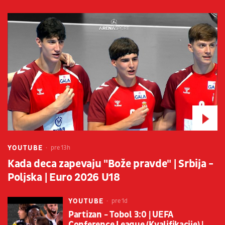
YOUTUBE
pre 13h
Kada deca zapevaju "Bože pravde" | Srbija -
Poljska | Euro 2026 U18
YOUTUBE
pre 1d
Partizan - Tobol 3:0 | UEFA
Conference League (Kvalifikacije) |