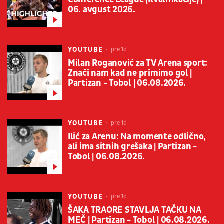
06. avgust 2026.
YOUTUBE
pre 1d
Milan Roganović za TV Arena sport:
Znači nam kad ne primimo gol |
Partizan - Tobol | 06.08.2026.
YOUTUBE
pre 1d
Ilić za Arenu: Na momente odlično,
ali ima sitnih grešaka | Partizan -
Tobol | 06.08.2026.
YOUTUBE
pre 1d
ŠAKA TRAORE STAVLJA TAČKU NA
MEČ | Partizan - Tobol | 06.08.2026.