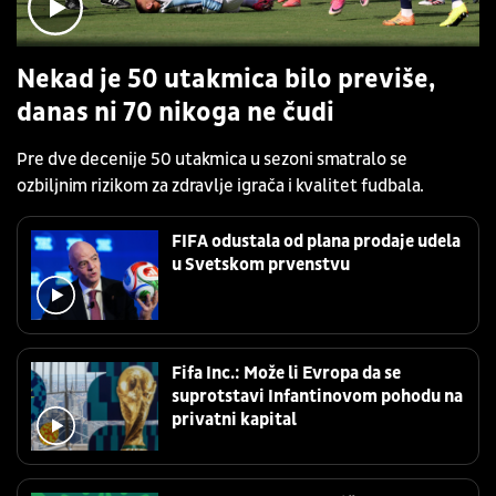
Nekad je 50 utakmica bilo previše,
danas ni 70 nikoga ne čudi
Pre dve decenije 50 utakmica u sezoni smatralo se
ozbiljnim rizikom za zdravlje igrača i kvalitet fudbala.
FIFA odustala od plana prodaje udela
u Svetskom prvenstvu
Fifa Inc.: Može li Evropa da se
suprotstavi Infantinovom pohodu na
privatni kapital