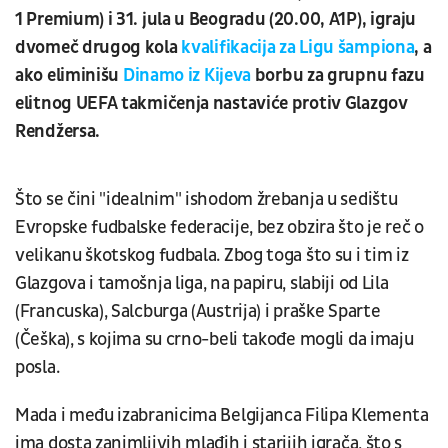
1 Premium) i 31. jula u Beogradu (20.00, A1P), igraju
dvomeč drugog kola
kvalifikacija za Ligu šampiona
, a
ako eliminišu
Dinamo iz Kijeva
borbu za grupnu fazu
elitnog UEFA takmičenja nastaviće protiv Glazgov
Rendžersa.
Što se čini "idealnim" ishodom žrebanja u sedištu
Evropske fudbalske federacije, bez obzira što je reč o
velikanu škotskog fudbala. Zbog toga što su i tim iz
Glazgova i tamošnja liga, na papiru, slabiji od Lila
(Francuska), Salcburga (Austrija) i praške Sparte
(Češka), s kojima su crno-beli takođe mogli da imaju
posla.
Mada i među izabranicima Belgijanca Filipa Klementa
ima dosta zanimljivih mlađih i starijih igrača, što s