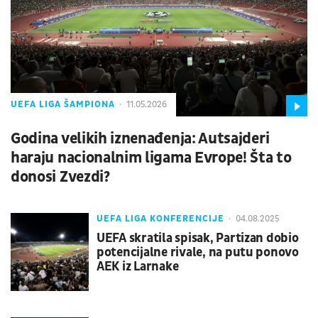
UEFA LIGA ŠAMPIONA
11.05.2026
Godina velikih iznenađenja: Autsajderi
haraju nacionalnim ligama Evrope! Šta to
donosi Zvezdi?
UEFA LIGA KONFERENCIJE
04.08.2025
UEFA skratila spisak, Partizan dobio
potencijalne rivale, na putu ponovo
AEK iz Larnake