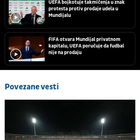
UEFA bojkotuje takmičenja u znak
protesta protiv prodaje udela u
Mundijalu
FIFA otvara Mundijal privatnom
kapitalu, UEFA poručuje da fudbal
nije na prodaju
Povezane vesti