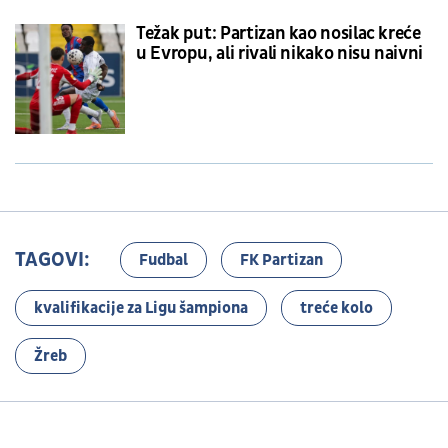
Težak put: Partizan kao nosilac kreće
u Evropu, ali rivali nikako nisu naivni
TAGOVI:
Fudbal
FK Partizan
kvalifikacije za Ligu šampiona
treće kolo
Žreb