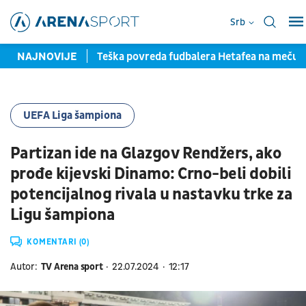
Srb
la pred potpisom
NAJNOVIJE
Teška povreda fudbalera Hetafea na meču
UEFA Liga šampiona
Partizan ide na Glazgov Rendžers, ako
prođe kijevski Dinamo: Crno-beli dobili
potencijalnog rivala u nastavku trke za
Ligu šampiona
KOMENTARI (0)
Autor:
TV Arena sport
22.07.2024
12:17