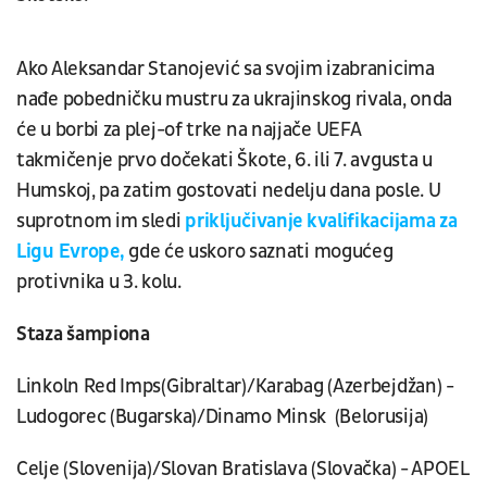
Ako Aleksandar Stanojević sa svojim izabranicima
nađe pobedničku mustru za ukrajinskog rivala, onda
će u borbi za plej-of trke na najjače UEFA
takmičenje prvo dočekati Škote, 6. ili 7. avgusta u
Humskoj, pa zatim gostovati nedelju dana posle. U
suprotnom im sledi
priključivanje kvalifikacijama za
Ligu Evrope,
gde će uskoro saznati mogućeg
protivnika u 3. kolu.
Staza šampiona
Linkoln Red Imps(Gibraltar)/Karabag (Azerbejdžan) -
Ludogorec (Bugarska)/Dinamo Minsk (Belorusija)
Celje (Slovenija)/Slovan Bratislava (Slovačka) - APOEL