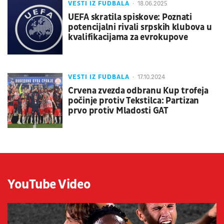
VESTI IZ FUDBALA
18.06.2025
UEFA skratila spiskove: Poznati
potencijalni rivali srpskih klubova u
kvalifikacijama za evrokupove
VESTI IZ FUDBALA
17.10.2024
Crvena zvezda odbranu Kup trofeja
počinje protiv Tekstilca: Partizan
prvo protiv Mladosti GAT
YouTube Video