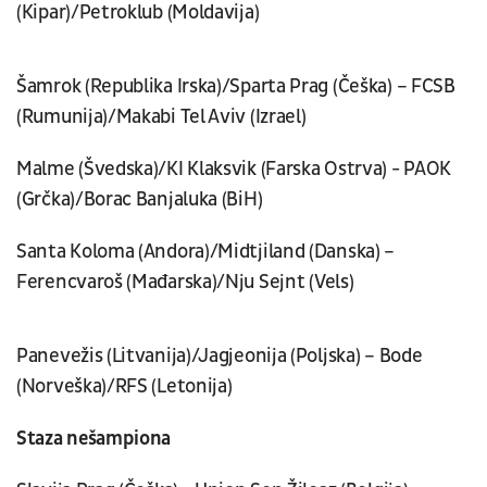
(Kipar)/Petroklub (Moldavija)
Šamrok (Republika Irska)/Sparta Prag (Češka) – FCSB
(Rumunija)/Makabi Tel Aviv (Izrael)
Malme (Švedska)/KI Klaksvik (Farska Ostrva) - PAOK
(Grčka)/Borac Banjaluka (BiH)
Santa Koloma (Andora)/Midtjiland (Danska) –
Ferencvaroš (Mađarska)/Nju Sejnt (Vels)
Panevežis (Litvanija)/Jagjeonija (Poljska) – Bode
(Norveška)/RFS (Letonija)
Staza nešampiona