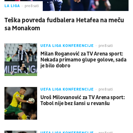
LA LIGA
pre 8 sati
Teška povreda fudbalera Hetafea na meču
sa Monakom
UEFA LIGA KONFERENCIJE
pre 8 sati
Milan Roganović za TV Arena sport:
Nekada primamo glupe golove, sada
je bilo dobro
UEFA LIGA KONFERENCIJE
pre 8 sati
Uroš Milovanović za TV Arena sport:
Tobol nije bez šansi u revanšu