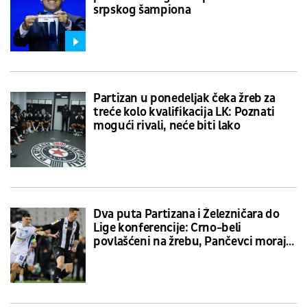
srpskog šampiona
Partizan u ponedeljak čeka žreb za
treće kolo kvalifikacija LK: Poznati
mogući rivali, neće biti lako
Dva puta Partizana i Železničara do
Lige konferencije: Crno-beli
povlašćeni na žrebu, Pančevci moraju
protiv najjačih