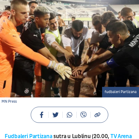
fudbaleri Partizana
MN Press
Fudbaleri Partizana
sutra u Lublinu (20.00,
TV Arena