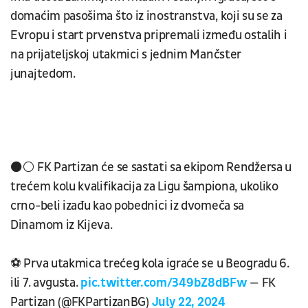
domaćim pasošima što iz inostranstva, koji su se za
Evropu i start prvenstva pripremali između ostalih i
na prijateljskoj utakmici s jednim Mančster
junajtedom.
⚫⚪ FK Partizan će se sastati sa ekipom Rendžersa u
trećem kolu kvalifikacija za Ligu šampiona, ukoliko
crno-beli izađu kao pobednici iz dvomeča sa
Dinamom iz Kijeva.
⚽ Prva utakmica trećeg kola igraće se u Beogradu 6.
ili 7. avgusta.
pic.twitter.com/349bZ8dBFw
— FK
Partizan (@FKPartizanBG)
July 22, 2024