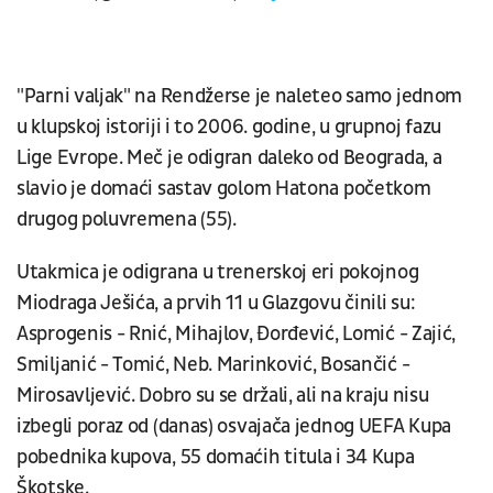
"Parni valjak" na Rendžerse je naleteo samo jednom
u klupskoj istoriji i to 2006. godine, u grupnoj fazu
Lige Evrope. Meč je odigran daleko od Beograda, a
slavio je domaći sastav golom Hatona početkom
drugog poluvremena (55).
Utakmica je odigrana u trenerskoj eri pokojnog
Miodraga Ješića, a prvih 11 u Glazgovu činili su:
Asprogenis - Rnić, Mihajlov, Đorđević, Lomić - Zajić,
Smiljanić - Tomić, Neb. Marinković, Bosančić -
Mirosavljević. Dobro su se držali, ali na kraju nisu
izbegli poraz od (danas) osvajača jednog UEFA Kupa
pobednika kupova, 55 domaćih titula i 34 Kupa
Škotske.