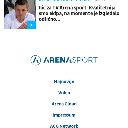
UEFA LIGA KONFERENCIJE
pre 8 sati
Ilić za TV Arena sport: Kvalitetnija
smo ekipa, na momente je izgledalo
odlično...
Najnovije
Video
Arena Cloud
Impressum
ACG Network