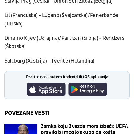
Slavija Prag (Češka) - Union Sen Žiloaz (Belgija)
Lil (Francuska) - Lugano (Švajcarska)/Fenerbahče
(Turska)
Dinamo Kijev (Ukrajina)/Partizan (Srbija) - Rendžers
(Škotska)
Salcburg (Austrija) - Tvente (Holandija)
Pratite nas i putem Android ili iOS aplikacija
POVEZANE VESTI
Zamka koju Zvezda mora izbeći: UEFA
pravilo bi moglo skupo da košta