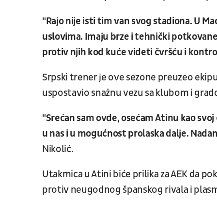
"Rajo nije isti tim van svog stadiona. U M
uslovima. Imaju brze i tehnički potkovane 
protiv njih kod kuće videti čvršću i kontr
Srpski trener je ove sezone preuzeo ekipu 
uspostavio snažnu vezu sa klubom i gra
"Srećan sam ovde, osećam Atinu kao svoj g
u nas i u mogućnost prolaska dalje. Nadam 
Nikolić.
Utakmica u Atini biće prilika za AEK da 
protiv neugodnog španskog rivala i plasm