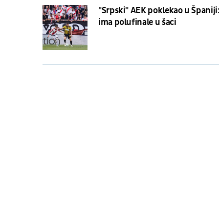
"Srpski" AEK poklekao u Španiji
ima polufinale u šaci