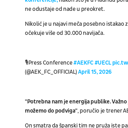
konferencije,
nakon što je u Madridu poraž
ne odustaje od nade u preokret.
Nikolić je u najavi meča posebno istakao 
očekuje više od 30.000 navijača.
🎙️Press Conference
#AEKFC
#UECL
pic.t
(@AEK_FC_OFFICIAL)
April 15, 2026
"Potrebna nam je energija publike. Važno j
možemo do podviga"
, poručio je trener A
On smatra da španski tim ne pruža iste pa