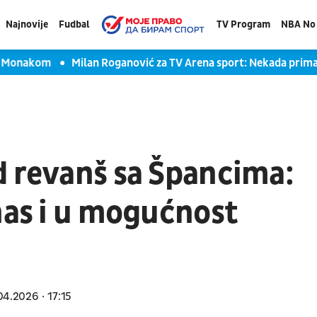
Najnovije
Fudbal
TV Program
NBA No 
nakom
Milan Roganović za TV Arena sport: Nekada primamo gl
d revanš sa Špancima:
nas i u mogućnost
04.2026
17:15