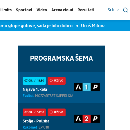
Srb
Limits
Sportovi
Video
Arena cloud
Rezultati
upe golove, sada je bilo dobro
Uroš Milovanović za TV Arena 
PROGRAMSKA ŠEMA
07.08.
18:30
UŽIVO
Najava 4. kola
Fudbal
MOZZARTBET SUPERLIGA
07.08.
14:30
UŽIVO
Srbija - Poljska
Rukomet
EP U18