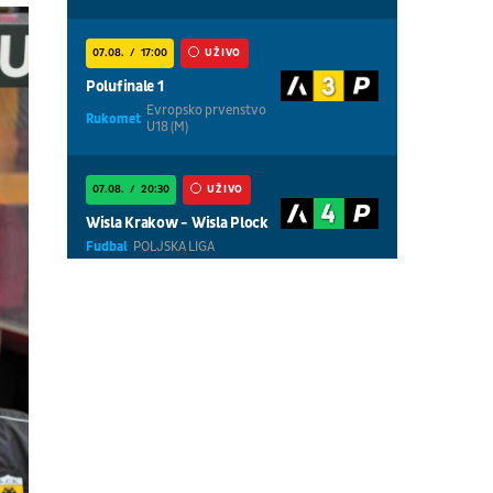
07.08.
17:00
UŽIVO
Polufinale 1
Evropsko prvenstvo
Rukomet
U18 (M)
07.08.
20:30
UŽIVO
Wisla Krakow - Wisla Plock
Fudbal
POLJSKA LIGA
07.08.
18:30
UŽIVO
Centralni teren, dan 5,
prepodnevna sesija
Tenis
WTA 1000 - Toronto
07.08.
18:30
UŽIVO
Centralni teren, dan 6,