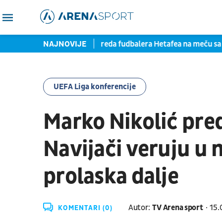
d potpisom
NAJNOVIJE
Teška povreda fudbalera Hetafea na meču sa Mo
UEFA Liga konferencije
Marko Nikolić pre
Navijači veruju u 
prolaska dalje
Autor:
TV Arena sport
15.
KOMENTARI (0)