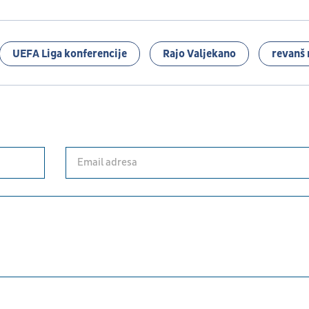
UEFA Liga konferencije
Rajo Valjekano
revanš