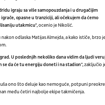
adridu igraju sa više samopouzdanja i u drugačijim
igrače, opasne u tranziciji, ali očekujem da ćemo
olisaniju utakmicu",
ocenio je Nikolić.
nakon odlaska Matijas Almejda, a kako ističe, brzo j
dom.
rad. U poslednjih nekoliko dana vidim da ljudi veru
se da će tu energiju doneti i na stadion",
zaključio j
pokuša ono što deluje kao nemoguće, potpuni preokre
an među četiri najbolje ekipe takmičenja.