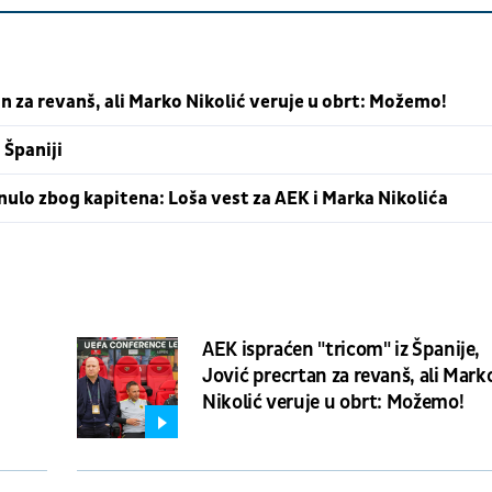
n za revanš, ali Marko Nikolić veruje u obrt: Možemo!
 Španiji
ulo zbog kapitena: Loša vest za AEK i Marka Nikolića
AEK ispraćen "tricom" iz Španije,
Jović precrtan za revanš, ali Mark
Nikolić veruje u obrt: Možemo!