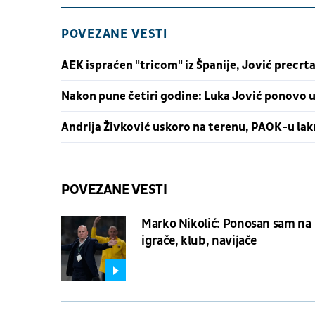
POVEZANE VESTI
AEK ispraćen "tricom" iz Španije, Jović precrta
Nakon pune četiri godine: Luka Jović ponovo u
Andrija Živković uskoro na terenu, PAOK-u lakn
POVEZANE VESTI
Marko Nikolić: Ponosan sam na
igrače, klub, navijače