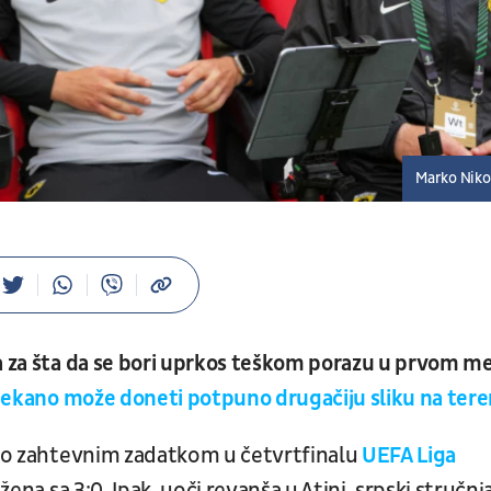
Marko Niko
a za šta da se bori uprkos teškom porazu u prvom m
ljekano može doneti potpuno drugačiju sliku na tere
etno zahtevnim zadatkom u četvrtfinalu
UEFA Liga