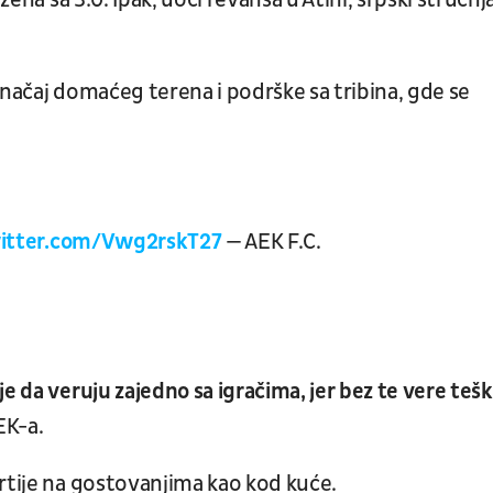
ena sa 3:0. Ipak, uoči revanša u Atini, srpski stručnj
značaj domaćeg terena i podrške sa tribina, gde se
witter.com/Vwg2rskT27
— AEK F.C.
e da veruju zajedno sa igračima, jer bez te vere teš
EK-a.
rtije na gostovanjima kao kod kuće.