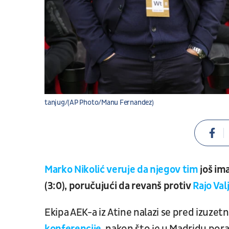
tanjug/(AP Photo/Manu Fernandez)
Marko Nikolić veruje da njegov tim
još im
(3:0), poručujući da revanš protiv
Rajo Va
Ekipa AEK-a iz Atine nalazi se pred izuz