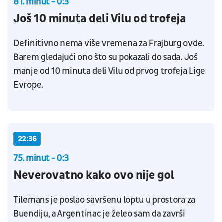
81. minut - 0:3
Još 10 minuta deli Vilu od trofeja
Definitivno nema više vremena za Frajburg ovde.
Barem gledajući ono što su pokazali do sada. Još
manje od 10 minuta deli Vilu od prvog trofeja Lige
Evrope.
22:36
75. minut - 0:3
Neverovatno kako ovo nije gol
Tilemans je poslao savršenu loptu u prostora za
Buendiju, a Argentinac je želeo sam da završi