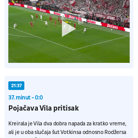
21:37
37. minut - 0:0
Pojačava Vila pritisak
Kreirala je Vila dva dobra napada za kratko vreme,
ali je u oba slučaja šut Votkinsa odnosno Rodžersa