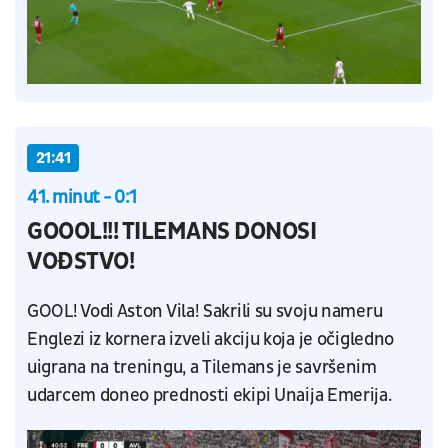
21:41
41. minut - 0:1
GOOOL!!! TILEMANS DONOSI
VOĐSTVO!
GOOL! Vodi Aston Vila! Sakrili su svoju nameru
Englezi iz kornera izveli akciju koja je očigledno
uigrana na treningu, a Tilemans je savršenim
udarcem doneo prednosti ekipi Unaija Emerija.