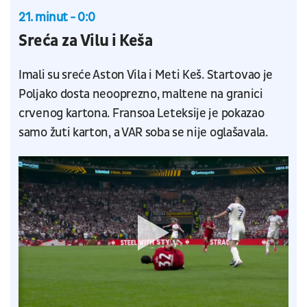
21. minut - 0:0
Sreća za Vilu i Keša
Imali su sreće Aston Vila i Meti Keš. Startovao je
Poljako dosta neooprezno, maltene na granici
crvenog kartona. Fransoa Leteksije je pokazao
samo žuti karton, a VAR soba se nije oglašavala.