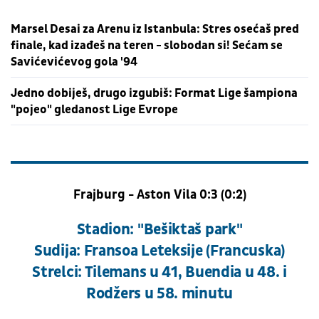
Marsel Desai za Arenu iz Istanbula: Stres osećaš pred
finale, kad izađeš na teren - slobodan si! Sećam se
Savićevićevog gola '94
Jedno dobiješ, drugo izgubiš: Format Lige šampiona
"pojeo" gledanost Lige Evrope
Frajburg - Aston Vila 0:3 (0:2)
Stadion: "Bešiktaš park"
Sudija: Fransoa Leteksije (Francuska)
Strelci: Tilemans u 41, Buendia u 48. i
Rodžers u 58. minutu