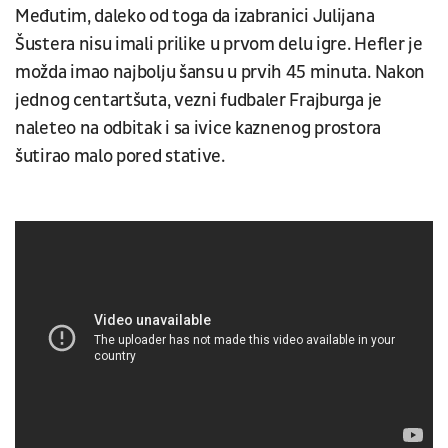
Međutim, daleko od toga da izabranici Julijana
Šustera nisu imali prilike u prvom delu igre. Hefler je
možda imao najbolju šansu u prvih 45 minuta. Nakon
jednog centartšuta, vezni fudbaler Frajburga je
naleteo na odbitak i sa ivice kaznenog prostora
šutirao malo pored stative.