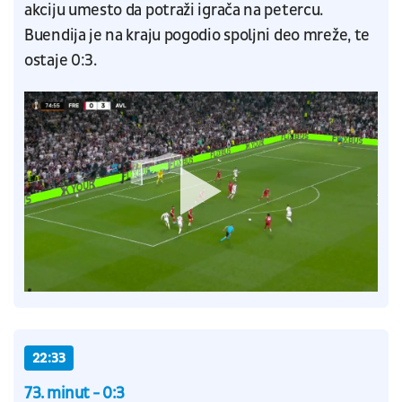
akciju umesto da potraži igrača na petercu.
Buendija je na kraju pogodio spoljni deo mreže, te
ostaje 0:3.
22:33
73. minut - 0:3