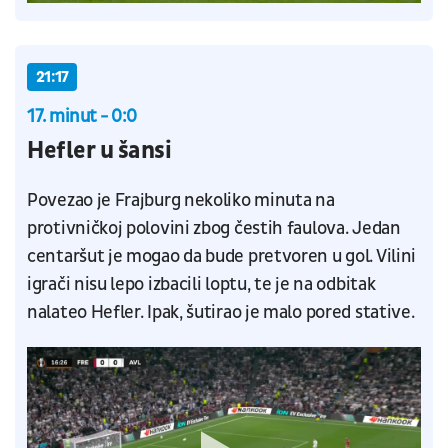
21:17
17. minut - 0:0
Hefler u šansi
Povezao je Frajburg nekoliko minuta na
protivničkoj polovini zbog čestih faulova. Jedan
centaršut je mogao da bude pretvoren u gol. Vilini
igrači nisu lepo izbacili loptu, te je na odbitak
nalateo Hefler. Ipak, šutirao je malo pored stative.