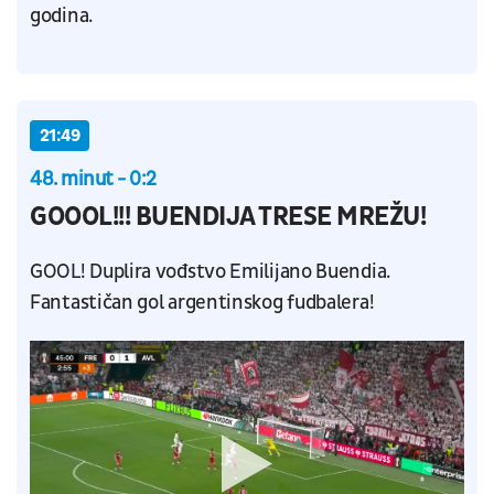
godina.
21:49
48. minut - 0:2
GOOOL!!! BUENDIJA TRESE MREŽU!
GOOL! Duplira vođstvo Emilijano Buendia.
Fantastičan gol argentinskog fudbalera!