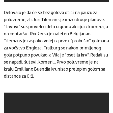
Delovalo je da će se bez golova otići na pauzu za
poluvreme, ali Juri Tilemans je imao druge planove.
"Lavovi" su sproveli u delo uigranu akciju iz kornera, a
na centaršut Rodžersa je naleteo Belgijanac.
Tilemans je raspalio volej iz prve i "probušio" golmana
za vođstvo Engleza. Frajburg se nakon primljenog
gola potpuno povukao, a Vila je "osetila krv". Ređali su
se napadi, šutevi, korneri... Prvo poluvreme je na
kraju Emilijano Buendia krunisao prelepim golom sa
distance za 0:2.