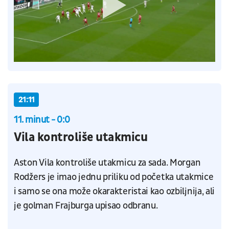
21:11
11. minut - 0:0
Vila kontroliše utakmicu
Aston Vila kontroliše utakmicu za sada. Morgan
Rodžers je imao jednu priliku od početka utakmice
i samo se ona može okarakteristai kao ozbiljnija, ali
je golman Frajburga upisao odbranu.