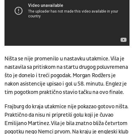
Ništa se nije promenilo u nastavku utakmice. Vila je
nastavila sa pritiskom na startu drugog poluvremena
što je donelo i treći pogodak. Morgan Rodžers je
nakon asistencije upisao i gol u 58. minutu. Englez je
tim pogotkom praktično stavio tačku na ovo finale.
Frajburg do kraja utakmice nije pokazao gotovo ništa.
Praktično da nisu ni pripretili golu koji je čuvao
Emilijano Martinez. Vila je bila znatno bliža četvrtom
pogotku nego Nemci prvom. Na kraju je engleski klub