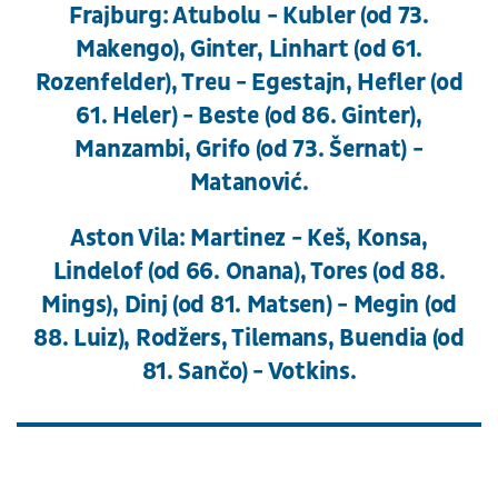
Frajburg: Atubolu - Kubler (od 73.
Makengo), Ginter, Linhart (od 61.
Rozenfelder), Treu - Egestajn, Hefler (od
61. Heler) - Beste (od 86. Ginter),
Manzambi, Grifo (od 73. Šernat) -
Matanović.
Aston Vila: Martinez - Keš, Konsa,
Lindelof (od 66. Onana), Tores (od 88.
Mings), Dinj (od 81. Matsen) - Megin (od
88. Luiz), Rodžers, Tilemans, Buendia (od
81. Sančo) - Votkins.