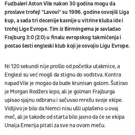
Fudbaleri Aston Vile nakon 30 godina mogu da
proslave trofej! "Lavovi" su 1996. godine osvojili Liga
kup, a sada tri decenije kasnije u vitrine kluba ide i
trofej Lige Evrope. Tim iz Birmingema je savladao
Frajburg 3:0 (2:0) u finalu evropskog takmičenja i
postao šesti engleski klub koji je osvojio Ligu Evrope.
Ni 120 sekundi nije prošlo od početka utakmice, a
Englezi su već mogli da stignu do vođstva. Kontra
napad Vile je mogao da bude krunisan golom. Šutirao
je Morgan Rodžers lepo, ali je golman Frajburga
upisao sjajnu odbranu i sačuvao mrežu svoje ekipe.
Vidljivo je bilo da Nemci nisu ušli uplašeno u ovaj
meč, ali je takođe od starta bilo jasno da će se ekipa
Unaija Emerija pitati za sve na ovom meču.