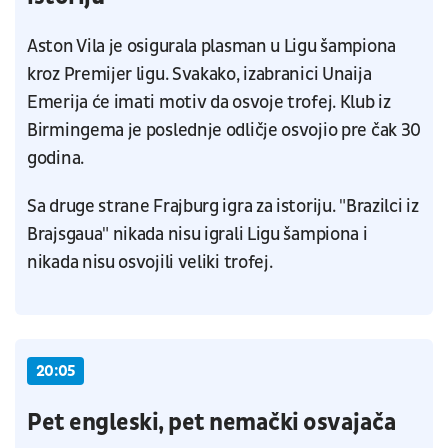
Aston Vila je osigurala plasman u Ligu šampiona
kroz Premijer ligu. Svakako, izabranici Unaija
Emerija će imati motiv da osvoje trofej. Klub iz
Birmingema je poslednje odličje osvojio pre čak 30
godina.
Sa druge strane Frajburg igra za istoriju. "Brazilci iz
Brajsgaua" nikada nisu igrali Ligu šampiona i
nikada nisu osvojili veliki trofej.
20:05
Pet engleski, pet nemački osvajača