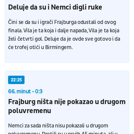
Deluje da su i Nemci digli ruke
Čini se da su i igrači Frajburga odustali od ovog
finala. Vila je ta koja i dalje napada, Vila je ta koja
želi četvrti gol. Deluje da je ovde sve gotovo i da
će trofej otići u Birmingem.
22:25
66. minut - 0:3
Frajburg ništa nije pokazao u drugom
poluvremenu
Nemci za sada ništa nisu pokazali u drugom