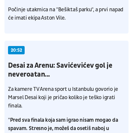
Počinje utakmica na "Bešiktaš parku", a prvi napad
će imati ekipa Aston Vile.
20:52
Desai za Arenu: Savićevićev gol je
neveroatan...
Za kamere TV Arena sport u Istanbulu govorio je
Marsel Desai koji je pričao koliko je teško igrati
finala.
"
Pred sva finala koja sam igrao nisam mogao da
spavam. Stresno je, možeš da osetiš naboj u