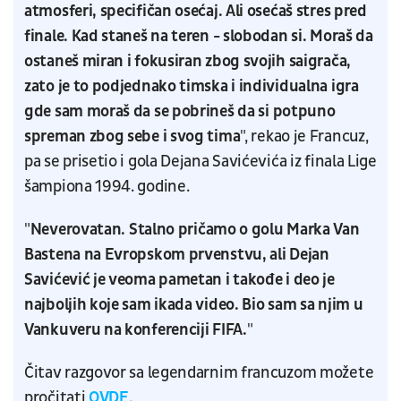
atmosferi, specifičan osećaj. Ali osećaš stres pred
finale. Kad staneš na teren - slobodan si. Moraš da
ostaneš miran i fokusiran zbog svojih saigrača,
zato je to podjednako timska i individualna igra
gde sam moraš da se pobrineš da si potpuno
spreman zbog sebe i svog tima
", rekao je Francuz,
pa se prisetio i gola Dejana Savićevića iz finala Lige
šampiona 1994. godine.
"
Neverovatan. Stalno pričamo o golu Marka Van
Bastena na Evropskom prvenstvu, ali Dejan
Savićević je veoma pametan i takođe i deo je
najboljih koje sam ikada video. Bio sam sa njim u
Vankuveru na konferenciji FIFA.
"
Čitav razgovor sa legendarnim francuzom možete
pročitati
OVDE
.