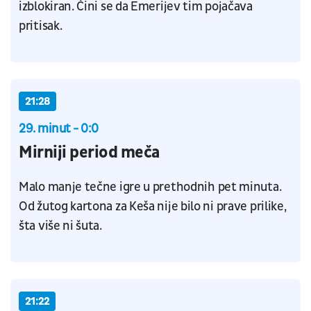
izblokiran. Čini se da Emerijev tim pojačava
pritisak.
21:28
29. minut - 0:0
Mirniji period meča
Malo manje tečne igre u prethodnih pet minuta.
Od žutog kartona za Keša nije bilo ni prave prilike,
šta više ni šuta.
21:22