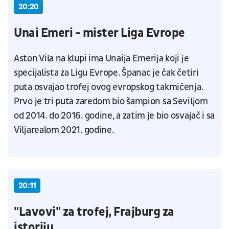
20:20
Unai Emeri - mister Liga Evrope
Aston Vila na klupi ima Unaija Emerija koji je
specijalista za Ligu Evrope. Španac je čak četiri
puta osvajao trofej ovog evropskog takmičenja.
Prvo je tri puta zaredom bio šampion sa Seviljom
od 2014. do 2016. godine, a zatim je bio osvajač i sa
Viljarealom 2021. godine.
20:11
"Lavovi" za trofej, Frajburg za
istoriju