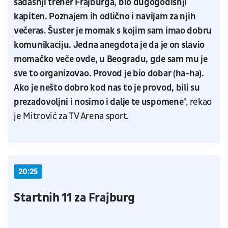
sadašnji trener Frajburga, bio dugogodišnji
kapiten. Poznajem ih odlično i navijam za njih
večeras. Šuster je momak s kojim sam imao dobru
komunikaciju. Jedna anegdota je da je on slavio
momačko veče ovde, u Beogradu, gde sam mu je
sve to organizovao. Provod je bio dobar (ha-ha).
Ako je nešto dobro kod nas to je provod, bili su
prezadovoljni i nosimo i dalje te uspomene
", rekao
je Mitrović za TV Arena sport.
20:25
Startnih 11 za Frajburg