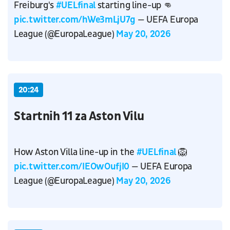
Freiburg's
#UELfinal
starting line-up 👊
pic.twitter.com/hWe3mLjU7g
— UEFA Europa
League (@EuropaLeague)
May 20, 2026
20:24
Startnih 11 za Aston Vilu
How Aston Villa line-up in the
#UELfinal
🦁
pic.twitter.com/IEOwOufjI0
— UEFA Europa
League (@EuropaLeague)
May 20, 2026