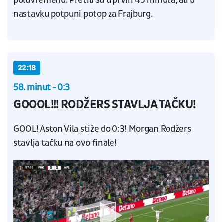
poluvremenu. Pretili su u prvih 45 minuta, ali u
nastavku potpuni potop za Frajburg.
22:18
58. minut - 0:3
GOOOL!!! RODŽERS STAVLJA TAČKU!
GOOL! Aston Vila stiže do 0:3! Morgan Rodžers
stavlja tačku na ovo finale!