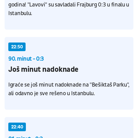
godina! "Lavovi" su savladali Frajburg 0:3 u finalu u
Istanbulu.
22:50
90. minut - 0:3
Još minut nadoknade
Igraće se još minut nadoknade na "Bešiktaš Parku",
ali odavno je sve rešeno u Istanbulu.
22:40