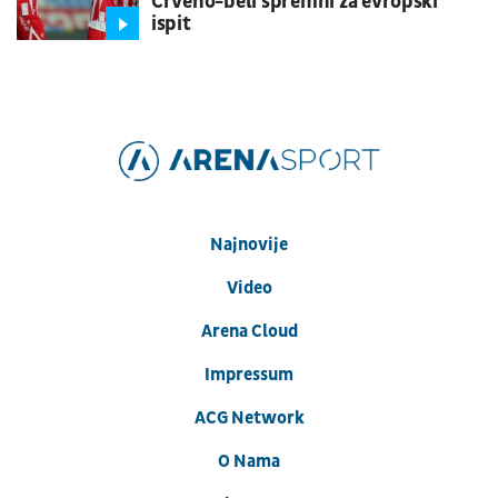
Crveno-beli spremni za evropski
ispit
Najnovije
Video
Arena Cloud
Impressum
ACG Network
O Nama