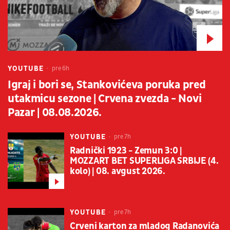
YOUTUBE
pre 6h
Igraj i bori se, Stankovićeva poruka pred
utakmicu sezone | Crvena zvezda - Novi
Pazar | 08.08.2026.
YOUTUBE
pre 7h
Radnički 1923 - Zemun 3:0 |
MOZZART BET SUPERLIGA SRBIJE (4.
kolo) | 08. avgust 2026.
YOUTUBE
pre 7h
Crveni karton za mladog Radanovića