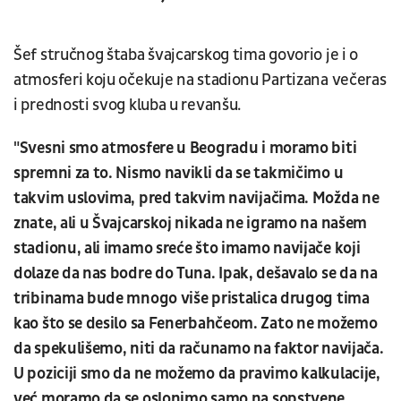
Šef stručnog štaba švajcarskog tima govorio je i o
atmosferi koju očekuje na stadionu Partizana večeras
i prednosti svog kluba u revanšu.
"Svesni smo atmosfere u Beogradu i moramo biti
spremni za to. Nismo navikli da se takmičimo u
takvim uslovima, pred takvim navijačima. Možda ne
znate, ali u Švajcarskoj nikada ne igramo na našem
stadionu, ali imamo sreće što imamo navijače koji
dolaze da nas bodre do Tuna. Ipak, dešavalo se da na
tribinama bude mnogo više pristalica drugog tima
kao što se desilo sa Fenerbahčeom. Zato ne možemo
da spekulišemo, niti da računamo na faktor navijača.
U poziciji smo da ne možemo da pravimo kalkulacije,
već moramo da se oslonimo samo na sopstvene