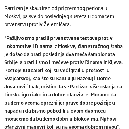
Partizan je skautiran od pripremnog perioda u
Moskvi, pa sve do poslednjeg susreta u domaćem
prvenstvu protiv Železničara.
"Pažljivo smo pratili prvenstvene testove protiv
Lokomotive i Dinama iz Moskve, član stručnog štaba
je došao da prati poslednja dva meča šampionata
Srbije, a pratili smo i mečeve protiv Dinama iz Kijeva.
Postoje fudbaleri koji su već igrali u prošlosti u
Švajcarskoj, kao što su Kalulu (u Bazelu) i Đorđe
Jovanović Ipak, mislim da se Partizan više oslanja na
timsku igru iako ima dobre ofanzivce. Moramo da
budemo veoma oprezni jer prave dobre pozicije u
napadu i da bismo pobedili u ovom dvomeču
moraćemo da budemo dobri u blokovima. Njihovi
ofanzivni manevri koji su na veoma dobrom nivou".