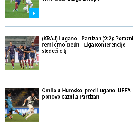
(KRAJ) Lugano - Partizan (2:2): Porazni
remi crno-belih - Liga konferencije
sledeći cilj
Crnilo u Humskoj pred Lugano: UEFA
ponovo kaznila Partizan