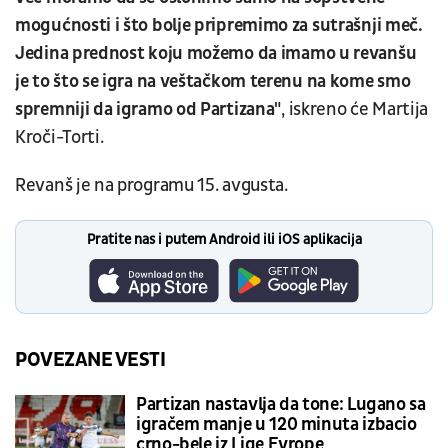
mogućnosti i što bolje pripremimo za sutrašnji meč.
Jedina prednost koju možemo da imamo u revanšu
je to što se igra na veštačkom terenu na kome smo
spremniji da igramo od Partizana"
, iskreno će Martija
Kroči-Torti.
Revanš je na programu 15. avgusta.
Pratite nas i putem Android ili iOS aplikacija
POVEZANE VESTI
Partizan nastavlja da tone: Lugano sa
igračem manje u 120 minuta izbacio
crno-bele iz Lige Evrope