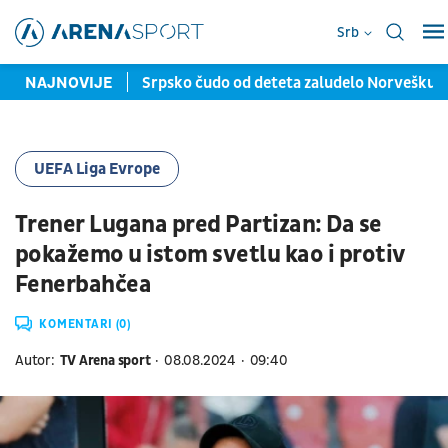
Srb
 miliona evra
NAJNOVIJE
Srpsko čudo od deteta zaludelo Norvešku: Sa 15
UEFA Liga Evrope
Trener Lugana pred Partizan: Da se
pokažemo u istom svetlu kao i protiv
Fenerbahčea
KOMENTARI (0)
Autor:
TV Arena sport
08.08.2024
09:40