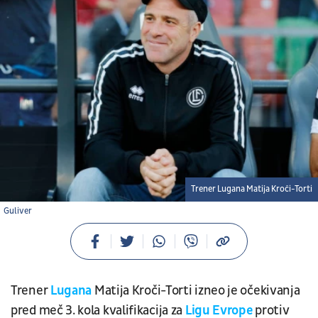
Trener Lugana Matija Kroči-Torti
Guliver
Trener
Lugana
Matija Kroči-Torti izneo je očekivanja
pred meč 3. kola kvalifikacija za
Ligu Evrope
protiv