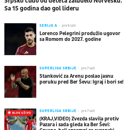
Srpsko čudo od deteta zaludelo Norvešku:
Sa 15 godina dao gol lideru
SERIJA A
pre 6 sati
Lorenco Pelegrini produžio ugovor
sa Romom do 2027. godine
SUPERLIGA SRBIJE
pre 7 sati
Stanković za Arenu poslao jasnu
poruku pred Ber Ševu: Igraj i bori se!
SUPERLIGA SRBIJE
pre 7 sati
UŽIVO
BLOG UŽIVO
(KRAJ,VIDEO) Zvezda slavila protiv
Pazara i sada gleda ka Ber Ševi: