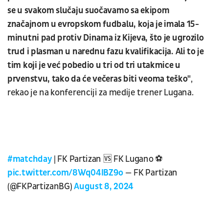
se u svakom slučaju suočavamo sa ekipom
značajnom u evropskom fudbalu, koja je imala 15-
minutni pad protiv Dinama iz Kijeva, što je ugrozilo
trud i plasman u narednu fazu kvalifikacija. Ali to je
tim koji je već pobedio u tri od tri utakmice u
prvenstvu, tako da će večeras biti veoma teško"
,
rekao je na konferenciji za medije trener Lugana.
#matchday
| FK Partizan 🆚 FK Lugano ⚽
pic.twitter.com/8Wq04IBZ9o
— FK Partizan
(@FKPartizanBG)
August 8, 2024