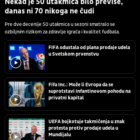
Nekad je 50 utakmica bilo previše,
danas ni 70 nikoga ne čudi
Pre dve decenije 50 utakmica u sezoni smatralo se
ozbiljnim rizikom za zdravlje igrača i kvalitet fudbala.
FIFA odustala od plana prodaje udela
u Svetskom prvenstvu
Fifa Inc.: Može li Evropa da se
suprotstavi Infantinovom pohodu na
privatni kapital
UEFA bojkotuje takmičenja u znak
protesta protiv prodaje udela u
Mundijalu