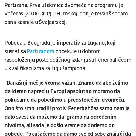
Partizana. Prva utakmica dvomeča na programu je
večeras (20.00, A1P) u Humskoj, dok je revanš sedam
dana kasnije u Švajcarskoj.
Pobeda u Beogradu je imperativ za Lugano, koji
susret sa
Partizanom
dočekuje u dobrom
raspoloženju posle odličnog izdanja sa Fenerbahčeom
u kvalifikacijama za Ligu šampiona.
"Današnji meč je veoma važan. Znamo da ako želimo
da idemo napred u Evropi apsolutno moramo da
pokušamo da pobedimo u predstojećem dvomeču.
Ono što smo uradili protiv Fenerbahčea samo nam je
dalo svest da možemo da igramo na određenim
nivoima, ali sada je došlo vreme da dođemo do
pobede. Pokušaćemo da damo sve od sebe znajući da