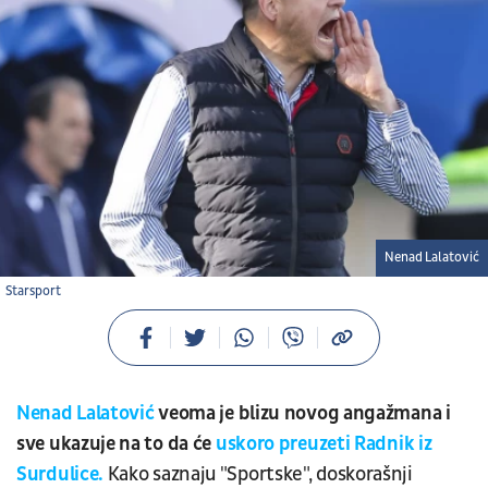
Nenad Lalatović
Starsport
Nenad Lalatović
veoma je blizu novog angažmana i
sve ukazuje na to da će
uskoro preuzeti Radnik iz
Surdulice.
Kako saznaju "Sportske", doskorašnji