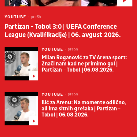
YOUTUBE
pre 5h
Partizan - Tobol 3:0 | UEFA Conference
League (Kvalifikacije) | 06. avgust 2026.
YOUTUBE
pre 5h
Milan Roganović za TV Arena sport:
Znači nam kad ne primimo gol |
Partizan - Tobol | 06.08.2026.
YOUTUBE
pre 5h
Ilić za Arenu: Na momente odlično,
ali ima sitnih grešaka | Partizan -
Tobol | 06.08.2026.