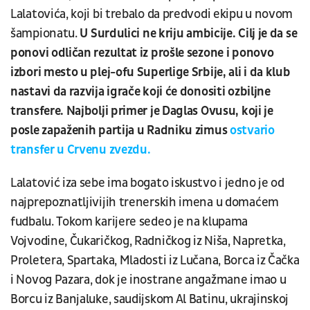
Lalatovića, koji bi trebalo da predvodi ekipu u novom
šampionatu.
U Surdulici ne kriju ambicije. Cilj je da se
ponovi odličan rezultat iz prošle sezone i ponovo
izbori mesto u plej-ofu Superlige Srbije, ali i da klub
nastavi da razvija igrače koji će donositi ozbiljne
transfere. Najbolji primer je Daglas Ovusu, koji je
posle zapaženih partija u Radniku zimus
ostvario
transfer u Crvenu zvezdu.
Lalatović iza sebe ima bogato iskustvo i jedno je od
najprepoznatljivijih trenerskih imena u domaćem
fudbalu. Tokom karijere sedeo je na klupama
Vojvodine, Čukaričkog, Radničkog iz Niša, Napretka,
Proletera, Spartaka, Mladosti iz Lučana, Borca iz Čačka
i Novog Pazara, dok je inostrane angažmane imao u
Borcu iz Banjaluke, saudijskom Al Batinu, ukrajinskoj