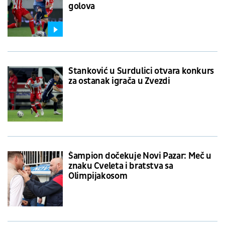
golova
Stanković u Surdulici otvara konkurs
za ostanak igrača u Zvezdi
Šampion dočekuje Novi Pazar: Meč u
znaku Cveleta i bratstva sa
Olimpijakosom