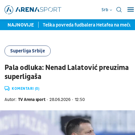
Srb
la pred potpisom
NAJNOVIJE
Teška povreda fudbalera Hetafea na meču
Superliga Srbije
Pala odluka: Nenad Lalatović preuzima
superligaša
KOMENTARI (0)
Autor:
TV Arena sport
28.06.2026
12:50