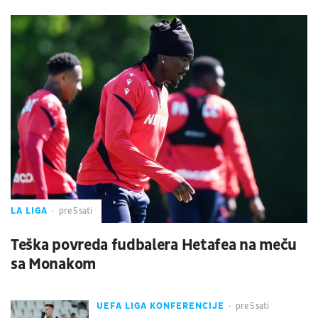
LA LIGA
pre 5 sati
Teška povreda fudbalera Hetafea na meču
sa Monakom
UEFA LIGA KONFERENCIJE
pre 5 sati