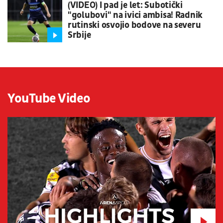
(VIDEO) I pad je let: Subotički
"golubovi" na ivici ambisa! Radnik
rutinski osvojio bodove na severu
Srbije
YouTube Video