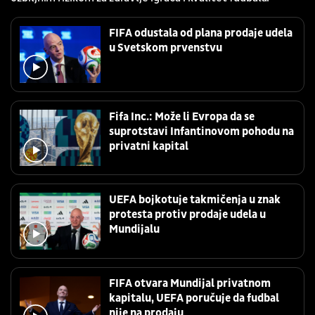
FIFA odustala od plana prodaje udela
u Svetskom prvenstvu
Fifa Inc.: Može li Evropa da se
suprotstavi Infantinovom pohodu na
privatni kapital
UEFA bojkotuje takmičenja u znak
protesta protiv prodaje udela u
Mundijalu
FIFA otvara Mundijal privatnom
kapitalu, UEFA poručuje da fudbal
nije na prodaju