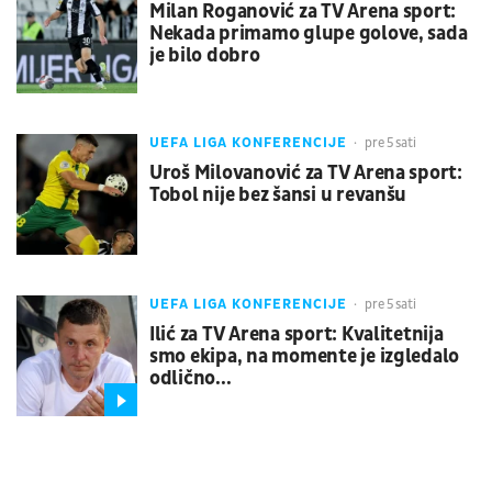
Milan Roganović za TV Arena sport:
Nekada primamo glupe golove, sada
je bilo dobro
UEFA LIGA KONFERENCIJE
pre 5 sati
Uroš Milovanović za TV Arena sport:
Tobol nije bez šansi u revanšu
UEFA LIGA KONFERENCIJE
pre 5 sati
Ilić za TV Arena sport: Kvalitetnija
smo ekipa, na momente je izgledalo
odlično...