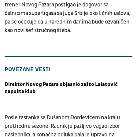
trener Novog Pazara postigao je dogovor sa
čelnicima superligaša sa juga Srbije oko ličnih uslova,
pa se očekuje da u narednim danima bude ozvaničen
kao novi šef stručnog štaba.
POVEZANE VESTI
Direktor Novog Pazara objasnio zašto Lalatović
napušta klub
Posle rastanka sa Dušanom Đorđevićem na kraju
prethodne sezone, Radnik je pažljivo vagao izbor
naslednika, a konačna odluka pala je upravo na