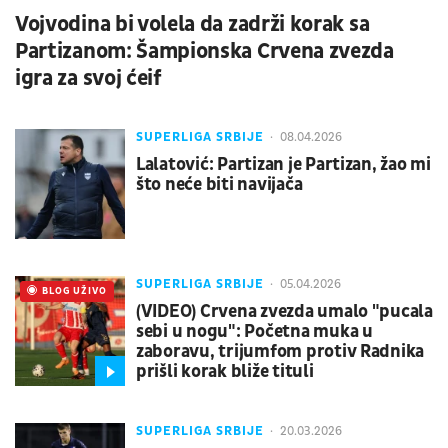
Vojvodina bi volela da zadrži korak sa
Partizanom: Šampionska Crvena zvezda
igra za svoj ćeif
SUPERLIGA SRBIJE
08.04.2026
Lalatović: Partizan je Partizan, žao mi
što neće biti navijača
SUPERLIGA SRBIJE
05.04.2026
UŽIVO
BLOG UŽIVO
(VIDEO) Crvena zvezda umalo "pucala
sebi u nogu": Početna muka u
zaboravu, trijumfom protiv Radnika
prišli korak bliže tituli
SUPERLIGA SRBIJE
20.03.2026