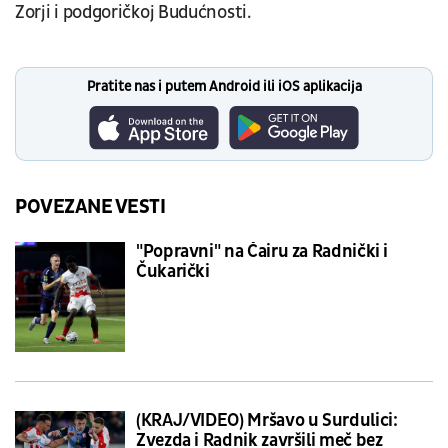
Zorji i podgoričkoj Budućnosti.
Pratite nas i putem Android ili iOS aplikacija
POVEZANE VESTI
"Popravni" na Čairu za Radnički i
Čukarički
(KRAJ/VIDEO) Mršavo u Surdulici:
Zvezda i Radnik završili meč bez