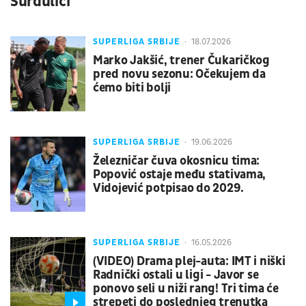
Surdulici
SUPERLIGA SRBIJE
18.07.2026
Marko Jakšić, trener Čukaričkog
pred novu sezonu: Očekujem da
ćemo biti bolji
SUPERLIGA SRBIJE
19.06.2026
Železničar čuva okosnicu tima:
Popović ostaje među stativama,
Vidojević potpisao do 2029.
SUPERLIGA SRBIJE
16.05.2026
(VIDEO) Drama plej-auta: IMT i niški
Radnički ostali u ligi - Javor se
ponovo seli u niži rang! Tri tima će
strepeti do poslednjeg trenutka