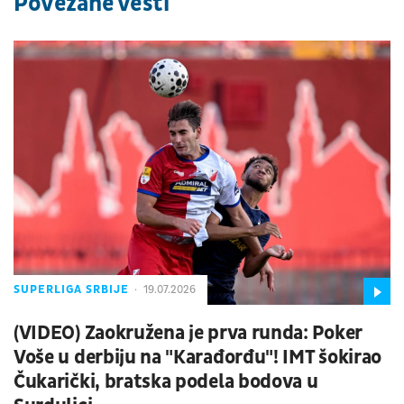
Povezane vesti
SUPERLIGA SRBIJE
19.07.2026
(VIDEO) Zaokružena je prva runda: Poker
Voše u derbiju na "Karađorđu"! IMT šokirao
Čukarički, bratska podela bodova u