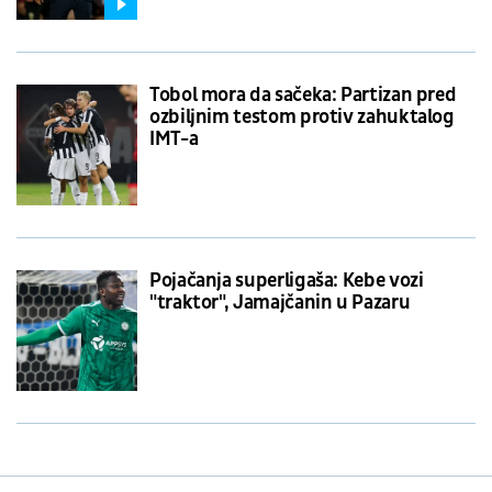
Tobol mora da sačeka: Partizan pred
ozbiljnim testom protiv zahuktalog
IMT-a
Pojačanja superligaša: Kebe vozi
"traktor", Jamajčanin u Pazaru