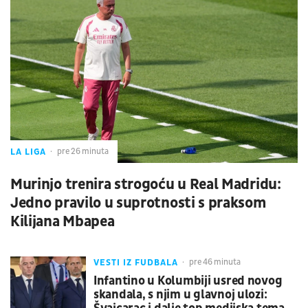
LA LIGA
pre 26 minuta
Murinjo trenira strogoću u Real Madridu:
Jedno pravilo u suprotnosti s praksom
Kilijana Mbapea
VESTI IZ FUDBALA
pre 46 minuta
Infantino u Kolumbiji usred novog
skandala, s njim u glavnoj ulozi: