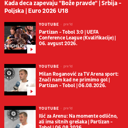
Kada deca zapevaju "Bože pravde" | Srbija -
Poljska | Euro 2026 U18
YOUTUBE
pre 1d
Partizan - Tobol 3:0 | UEFA
Conference League (Kvalifikacije) |
06. avgust 2026.
YOUTUBE
pre 1d
Milan Roganović za TV Arena sport:
Znači nam kad ne primimo gol |
Partizan - Tobol | 06.08.2026.
YOUTUBE
pre 1d
Ilić za Arenu: Na momente odlično,
ali ima sitnih grešaka | Partizan -
Tobol | 06.08.2026.