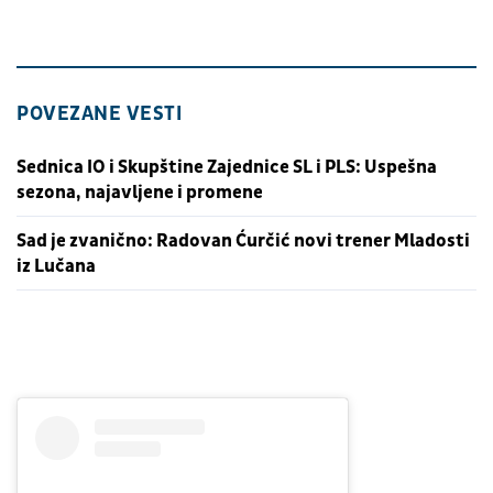
POVEZANE VESTI
Sednica IO i Skupštine Zajednice SL i PLS: Uspešna
sezona, najavljene i promene
Sad je zvanično: Radovan Ćurčić novi trener Mladosti
iz Lučana