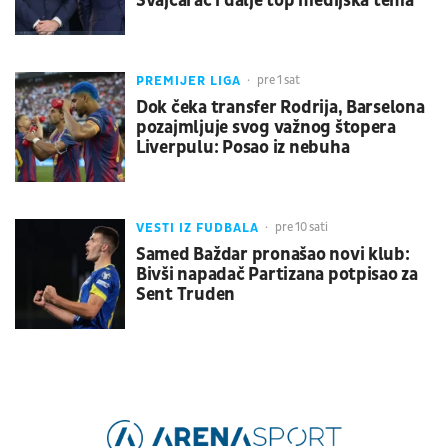
Švajcarac i dalje top medijska tema
PREMIJER LIGA
pre 1 sat
Dok čeka transfer Rodrija, Barselona
pozajmljuje svog važnog štopera
Liverpulu: Posao iz nebuha
VESTI IZ FUDBALA
pre 10 sati
Samed Baždar pronašao novi klub:
Bivši napadač Partizana potpisao za
Sent Truden