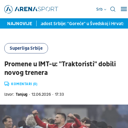
Srb
za sportsku mladost Srbije: "Goreće" u Švedskoj i Hrvatskoj, ulo
NAJNOVIJE
Superliga Srbije
Promene u IMT-u: "Traktoristi" dobili
novog trenera
KOMENTARI (0)
Izvor:
Tanjug
12.06.2026
17:33