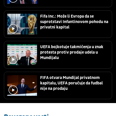
Fifa Inc.: Može li Evropa da se
suprotstavi Infantinovom pohodu na
privatni kapital
UEFA bojkotuje takmičenja u znak
protesta protiv prodaje udela u
Mundijalu
FIFA otvara Mundijal privatnom
kapitalu, UEFA poručuje da fudbal
nije na prodaju