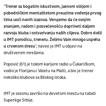
"
Trener sa bogatim iskustvom, jasnom vizijom i
pobedničkim mentalitetom preuzima vođenje prvog
tima uoči novih izazova. Verujemo da će svojim
znanjem, radom i posvećenošću doprineti daljem
razvoju kluba i ostvarivanju naših ciljeva. Dobro došli
u IMT porodicu, treneru. Želimo Vam mnogo uspeha
u crvenom dresu
", naveo je IMT u objavi na
društvenim mrežama.
Popović (61) je tokom karijere radio u Čukaričkom,
vodio je Florijanu i Valetu na Malti, a bio je trener
nekoliko klubova sa Bliskog istoka.
IMT je sezonu završio na devetom mestu na tabeli
Superlige Srbije.