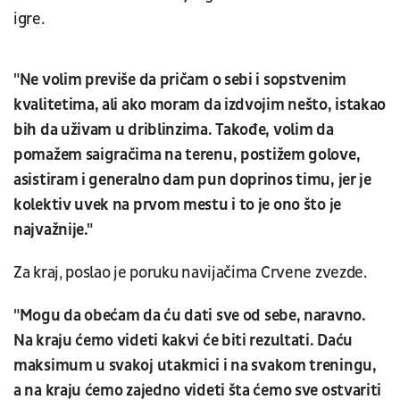
igre.
"Ne volim previše da pričam o sebi i sopstvenim
kvalitetima, ali ako moram da izdvojim nešto, istakao
bih da uživam u driblinzima. Takođe, volim da
pomažem saigračima na terenu, postižem golove,
asistiram i generalno dam pun doprinos timu, jer je
kolektiv uvek na prvom mestu i to je ono što je
najvažnije."
Za kraj, poslao je poruku navijačima Crvene zvezde.
"Mogu da obećam da ću dati sve od sebe, naravno.
Na kraju ćemo videti kakvi će biti rezultati. Daću
maksimum u svakoj utakmici i na svakom treningu,
a na kraju ćemo zajedno videti šta ćemo sve ostvariti