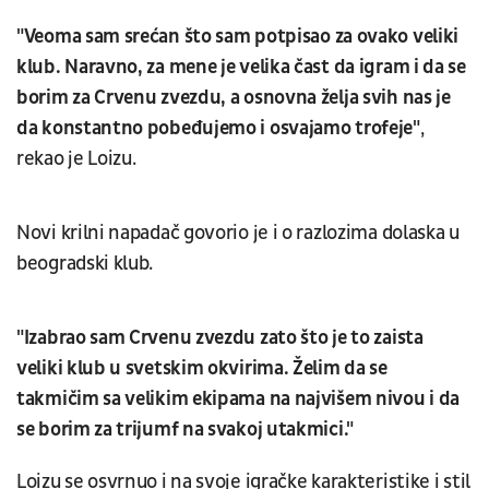
"Veoma sam srećan što sam potpisao za ovako veliki
klub. Naravno, za mene je velika čast da igram i da se
borim za Crvenu zvezdu, a osnovna želja svih nas je
da konstantno pobeđujemo i osvajamo trofeje"
,
rekao je Loizu.
Novi krilni napadač govorio je i o razlozima dolaska u
beogradski klub.
"Izabrao sam Crvenu zvezdu zato što je to zaista
veliki klub u svetskim okvirima. Želim da se
takmičim sa velikim ekipama na najvišem nivou i da
se borim za trijumf na svakoj utakmici."
Loizu se osvrnuo i na svoje igračke karakteristike i stil