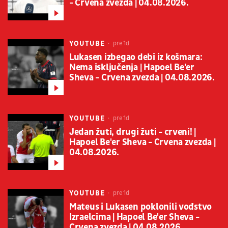
- Crvena zvezda | 04.08.2026.
YOUTUBE
pre 1d
Lukasen izbegao debi iz košmara:
Nema isključenja | Hapoel Be'er
Sheva - Crvena zvezda | 04.08.2026.
YOUTUBE
pre 1d
Jedan žuti, drugi žuti - crveni! |
Hapoel Be'er Sheva - Crvena zvezda |
04.08.2026.
YOUTUBE
pre 1d
Mateus i Lukasen poklonili vođstvo
Izraelcima | Hapoel Be'er Sheva -
Crvena zvezda | 04.08.2026.