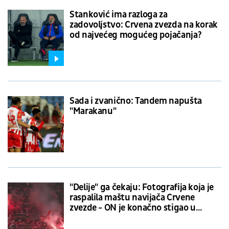
Stanković ima razloga za
zadovoljstvo: Crvena zvezda na korak
od najvećeg mogućeg pojačanja?
Sada i zvanično: Tandem napušta
"Marakanu"
"Delije" ga čekaju: Fotografija koja je
raspalila maštu navijača Crvene
zvezde - ON je konačno stigao u
Beograd