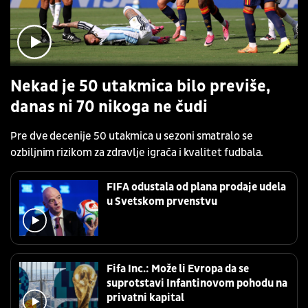
Nekad je 50 utakmica bilo previše,
danas ni 70 nikoga ne čudi
Pre dve decenije 50 utakmica u sezoni smatralo se
ozbiljnim rizikom za zdravlje igrača i kvalitet fudbala.
FIFA odustala od plana prodaje udela
u Svetskom prvenstvu
Fifa Inc.: Može li Evropa da se
suprotstavi Infantinovom pohodu na
privatni kapital