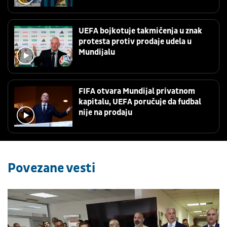
UEFA bojkotuje takmičenja u znak
protesta protiv prodaje udela u
Mundijalu
FIFA otvara Mundijal privatnom
kapitalu, UEFA poručuje da fudbal
nije na prodaju
Povezane vesti