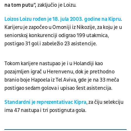
na tom putu",
zaključio je Loizu.
Loizos Loizu rođen je 18. jula 2003. godine na Kipru
.
Karijeru je započeo u Omoniji iz Nikozije, za koju je u
seniorskoj konkurenciji odigrao 199 utakmica,
postigao 31 gol i zabeležio 23 asistencije.
Tokom karijere nastupao je i u Holandiji kao
pozajmljen igrač u Herenvenu, dok je prethodno
branio boje Hapoela iz Tel Aviva, gde je na 33 meča
postigao sedam golova i upisao šest asistencija.
Standardni je reprezentativac Kipra
, za čiju selekciju
ima 47 nastupa i tri postignuta gola.