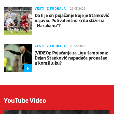
VESTI IZ FUDBALA
26.05.2026
Da li je on pojačanje koje je Stanković
najavio: Polivalentno krilo stiže na
"Marakanu"?
VESTI IZ FUDBALA
23.05.2026
(VIDEO): Pojačanje za Ligu šampiona:
Dejan Stanković napadača pronašao
u komšiluku?
YouTube Video