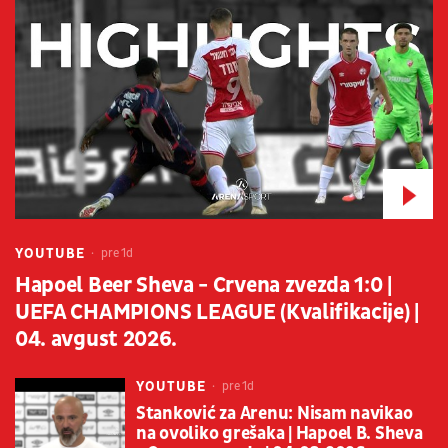
YOUTUBE
pre 1d
Hapoel Beer Sheva - Crvena zvezda 1:0 |
UEFA CHAMPIONS LEAGUE (Kvalifikacije) |
04. avgust 2026.
YOUTUBE
pre 1d
Stanković za Arenu: Nisam navikao
na ovoliko grešaka | Hapoel B. Sheva