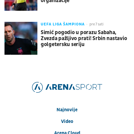
organizacije
UEFA LIGA ŠAMPIONA
pre 7 sati
Simić pogodio u porazu Sabaha,
Zvezda pažljivo prati! Srbin nastavio
golgetersku seriju
Najnovije
Video
Arena Cloud