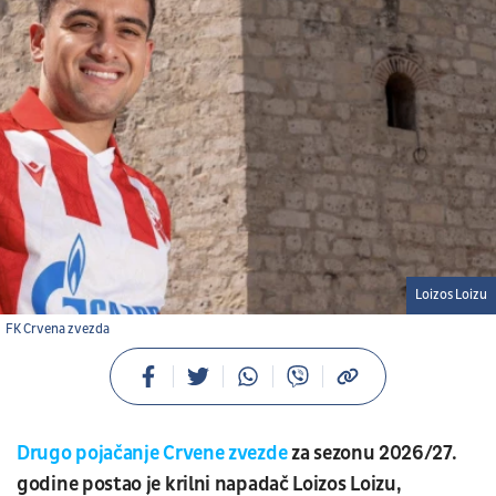
Loizos Loizu
FK Crvena zvezda
Drugo pojačanje Crvene zvezde
za sezonu 2026/27.
godine postao je krilni napadač Loizos Loizu,