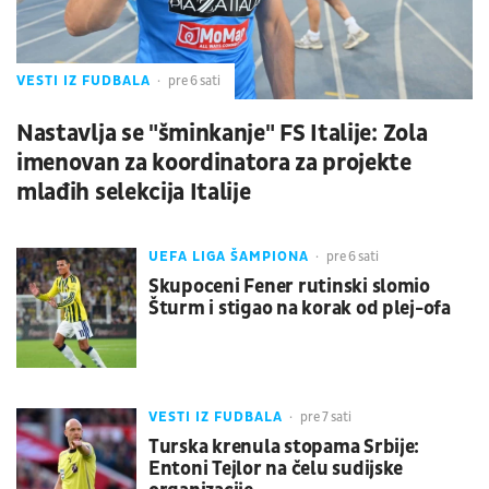
VESTI IZ FUDBALA
pre 6 sati
Nastavlja se "šminkanje" FS Italije: Zola
imenovan za koordinatora za projekte
mlađih selekcija Italije
UEFA LIGA ŠAMPIONA
pre 6 sati
Skupoceni Fener rutinski slomio
Šturm i stigao na korak od plej-ofa
VESTI IZ FUDBALA
pre 7 sati
Turska krenula stopama Srbije:
Entoni Tejlor na čelu sudijske