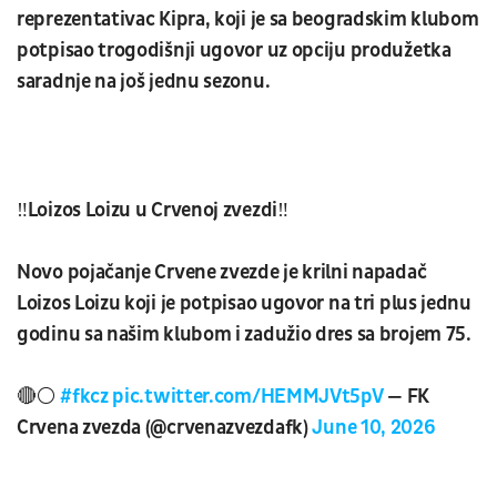
reprezentativac Kipra, koji je sa beogradskim klubom
potpisao trogodišnji ugovor uz opciju produžetka
saradnje na još jednu sezonu.
‼️Loizos Loizu u Crvenoj zvezdi‼️
Novo pojačanje Crvene zvezde je krilni napadač
Loizos Loizu koji je potpisao ugovor na tri plus jednu
godinu sa našim klubom i zadužio dres sa brojem 75.
🔴⚪️
#fkcz
pic.twitter.com/HEMMJVt5pV
— FK
Crvena zvezda (@crvenazvezdafk)
June 10, 2026