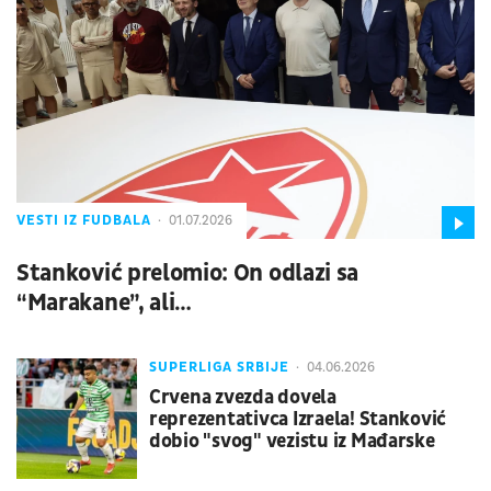
VESTI IZ FUDBALA
01.07.2026
Stanković prelomio: On odlazi sa
“Marakane”, ali…
SUPERLIGA SRBIJE
04.06.2026
Crvena zvezda dovela
reprezentativca Izraela! Stanković
dobio "svog" vezistu iz Mađarske