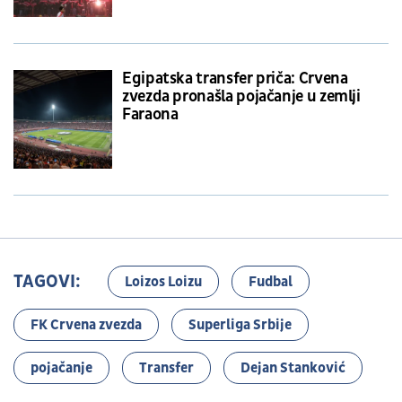
Egipatska transfer priča: Crvena
zvezda pronašla pojačanje u zemlji
Faraona
TAGOVI:
Loizos Loizu
Fudbal
FK Crvena zvezda
Superliga Srbije
pojačanje
Transfer
Dejan Stanković