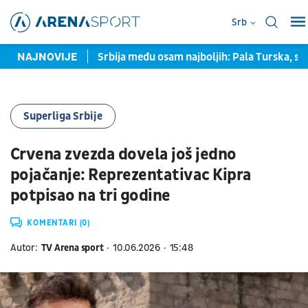
Srb
a prozvala Srbina
NAJNOVIJE
Srbija među osam najboljih: Pala Turska, sle
Superliga Srbije
Crvena zvezda dovela još jedno
pojačanje: Reprezentativac Kipra
potpisao na tri godine
KOMENTARI (0)
Autor:
TV Arena sport
10.06.2026
15:48