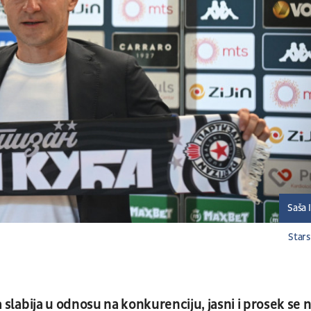
Saša I
Stars
a slabija u odnosu na konkurenciju, jasni i prosek se 