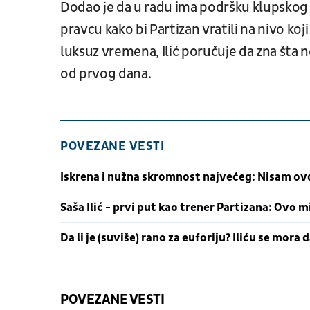
Dodao je da u radu ima podršku klupskog 
pravcu kako bi Partizan vratili na nivo koj
luksuz vremena, Ilić poručuje da zna šta no
od prvog dana.
POVEZANE VESTI
Iskrena i nužna skromnost najvećeg: Nisam ovd
Saša Ilić - prvi put kao trener Partizana: Ovo m
Da li je (suviše) rano za euforiju? Iliću se mora 
POVEZANE VESTI