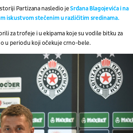
storiji Partizana nasledio je
Srđana Blagojevića i na
im iskustvom stečenim u različitim sredinama.
orili za trofeje i u ekipama koje su vodile bitku za
 u periodu koji očekuje crno-bele.