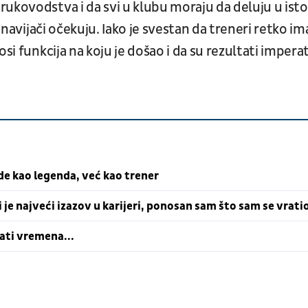
rukovodstva i da svi u klubu moraju da deluju u ist
i navijači očekuju. Iako je svestan da treneri retko im
si funkcija na koju je došao i da su rezultati impera
e kao legenda, već kao trener
i je najveći izazov u karijeri, ponosan sam što sam se vrati
dati vremena...