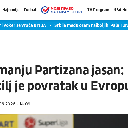
Najnovije
Fudbal
TV Program
NBA No 
oni Voker se vraća u NBA
Srbija među osam najboljih: Pala Turs
imanju Partizana jasan:
cilj je povratak u Evrop
06.2026
14:09