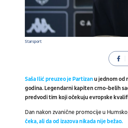
Starsport
Saša Ilić preuzeo je Partizan
u jednom od n
godina. Legendarni kapiten crno-belih sa
predvodi tim koji očekuju evropske kvalifi
Dan nakon zvanične promocije u Humskoj, 
čeka, ali da od izazova nikada nije bežao.