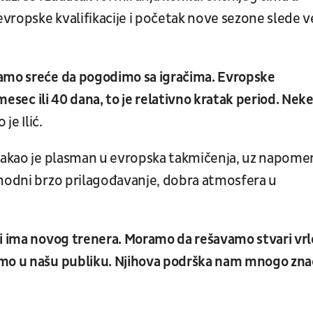
vropske kvalifikacije i početak nove sezone slede v
mamo sreće da pogodimo sa igračima. Evropske
 mesec ili 40 dana, to je relativno kratak period. Nek
 je Ilić.
stakao je plasman u evropska takmičenja, uz napom
phodni brzo prilagođavanje, dobra atmosfera u
 i ima novog trenera. Moramo da rešavamo stvari vrl
emo u našu publiku. Njihova podrška nam mnogo zna