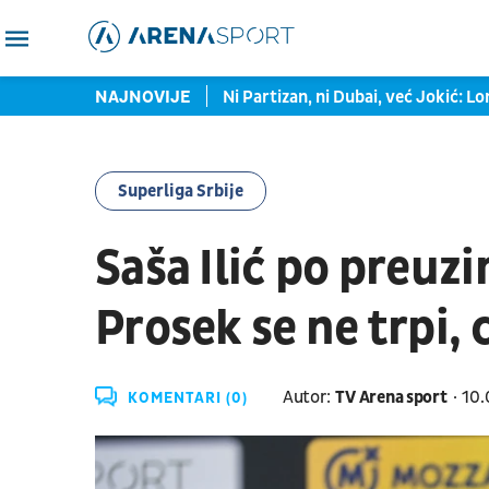
igao na korak od plej-ofa
NAJNOVIJE
Ni Partizan, ni Dubai, već Jokić: L
Superliga Srbije
Saša Ilić po preuz
Prosek se ne trpi, 
Autor:
TV Arena sport
10.
KOMENTARI (0)