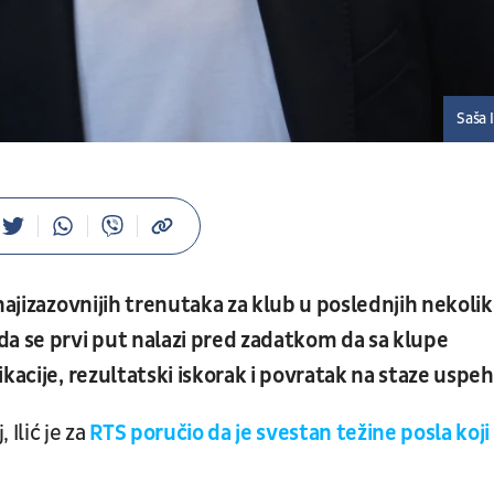
Saša I
ajizazovnijih trenutaka za klub u poslednjih nekoli
da se prvi put nalazi pred zadatkom da sa klupe
kacije, rezultatski iskorak i povratak na staze uspeh
Ilić je za
RTS poručio da je svestan težine posla koji