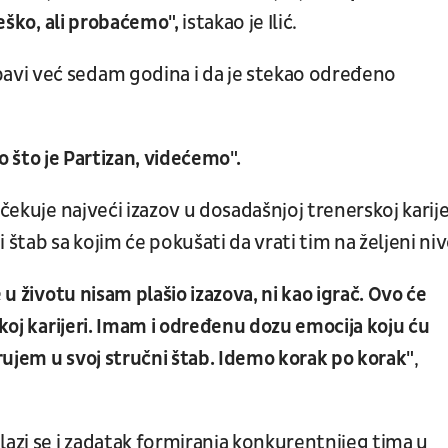
teško, ali probaćemo",
istakao je Ilić.
vi već sedam godina i da je stekao određeno
ao što je Partizan, videćemo".
čekuje najveći izazov u dosadašnjoj trenerskoj karije
i štab sa kojim će pokušati da vrati tim na željeni niv
 u životu nisam plašio izazova, ni kao igrač. Ovo će
skoj karijeri. Imam i određenu dozu emocija koju ću
rujem u svoj stručni štab. Idemo korak po korak"
,
zi se i zadatak formiranja konkurentnijeg tima u