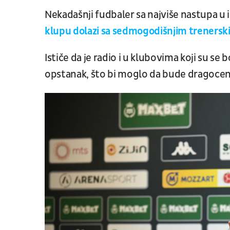
Nekadašnji fudbaler sa najviše nastupa u i
klupu dolazi sa sedmogodišnjim trenersk
Ističe da je radio i u klubovima koji su se b
opstanak, što bi moglo da bude dragoceno