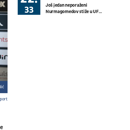
Još jedan neporaženi
Basket 3x3
BG U23 League
33
Nurmagomedov stiže u UFC:
Janičić dobio OZBILJNU
08.08.
19:30
UŽIVO
konkurenciju u rosteru
Hartberg - Sturm
Fudbal
AUSTRIJSKA LIGA
08.08.
20:00
UŽIVO
Budućnost - Dečić
Fudbal
CRNOGORSKA LIGA
08.08.
17:30
UŽIVO
lić
OFK Vršac - Proleter
port
Fudbal
PRVA LIGA SRBIJE
07.08.
11:00
UŽIVO
Velika Britanija: Slobodan
ne