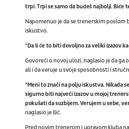
trpi. Trpi se samo da budeš najbolji. Biće 
Napomenuo je da se trenerskim poslom ba
iskustvo.
"Da li će to biti dovoljno za veliki izazov k
Govoreći o novoj ulozi, naglasio je da ga o
ali i da veruje u svoje sposobnosti i stručn
"Meni to znači na polju iskustva. Nikada se
sigurno biti najveći izazov u mojoj trener
pokušati da suzbijem. Verujem u sebe, ve
naglasio je Ilić.
Pred novim trenerom i upravom kluba nala