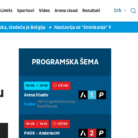
Srb
Limits
Sportovi
Video
Arena cloud
Rezultati
ka, sledeća je Belgija
Nastavlja se "šminkanje" FS Italije: Zo
PROGRAMSKA ŠEMA
06.08.
20:30
UŽIVO
u
Arena Studio
UEFA Liga Konferencija -
Fudbal
Kvalifikacije
06.08.
19:45
UŽIVO
PAOK - Anderlecht