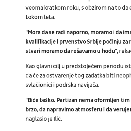
veoma kratkom roku, s obzirom na to da e
tokom leta.
"Mora da se radi naporno, moramo i da i
kvalifikacije i prvenstvo Srbije počinju za
stvari moramo da rešavamo u hodu",
rekao
Kao glavni cilj u predstojećem periodu i
da će za ostvarenje tog zadatka biti neo
svlačionici i podrška navijača.
"Biće teško. Partizan nema oformljen tim
brzo, da napravimo atmosferu i da veruj
naglasio je Ilić.