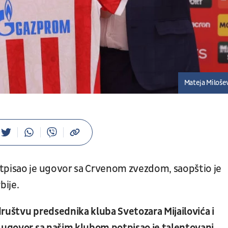
Mateja Miloše
otpisao je ugovor sa Crvenom zvezdom, saopštio je
bije.
 društvu predsednika kluba Svetozara Mijailovića i