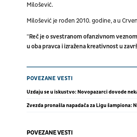
Milošević.
Milošević je rođen 2010. godine, a u Crven
"
Reč je o svestranom ofanzivnom veznom ig
u oba pravca i izražena kreativnost u zavr
POVEZANE VESTI
Uzdaju se u iskustvo: Novopazarci dovode ne
Zvezda pronašla napadača za Ligu šampiona: N
POVEZANE VESTI