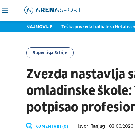
je: Mangala pred potpisom
NAJNOVIJE
Teška povreda fudbalera Hetafea
Superliga Srbije
Zvezda nastavlja 
omladinske škole:
potpisao profesio
Izvor:
Tanjug
03.06.2026
KOMENTARI (0)