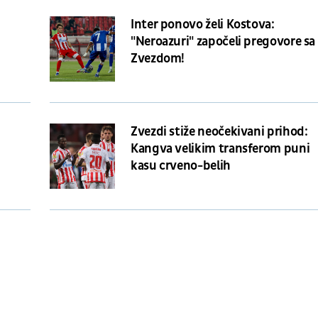
Inter ponovo želi Kostova:
"Neroazuri" započeli pregovore sa
Zvezdom!
:
Zvezdi stiže neočekivani prihod:
Kangva velikim transferom puni
kasu crveno-belih