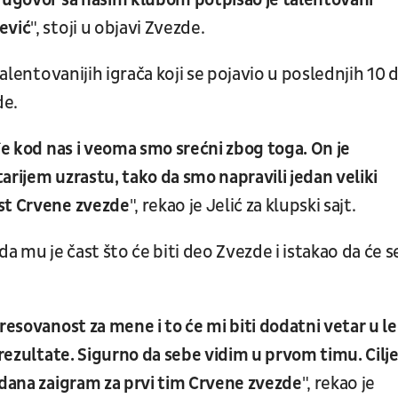
, ugovor sa našim klubom potpisao je talentovani
ević
", stoji u objavi Zvezde.
talentovanijih igrača koji se pojavio u poslednjih 10 
de.
đe kod nas i veoma smo srećni zbog toga. On je
arijem uzrastu, tako da smo napravili jedan veliki
ost Crvene zvezde
", rekao je Jelić za klupski sajt.
a mu je čast što će biti deo Zvezde i istakao da će s
resovanost za mene i to će mi biti dodatni vetar u l
 rezultate. Sigurno da sebe vidim u prvom timu. Cilje
 dana zaigram za prvi tim Crvene zvezde
", rekao je