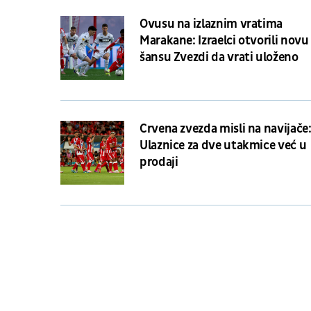
Ovusu na izlaznim vratima
Marakane: Izraelci otvorili novu
šansu Zvezdi da vrati uloženo
Crvena zvezda misli na navijače
Ulaznice za dve utakmice već u
prodaji