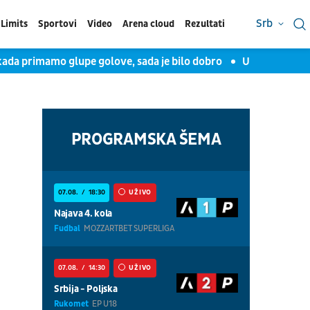
Srb
Limits
Sportovi
Video
Arena cloud
Rezultati
kada primamo glupe golove, sada je bilo dobro
Uroš Milovano
PROGRAMSKA ŠEMA
07.08.
18:30
UŽIVO
Najava 4. kola
Fudbal
MOZZARTBET SUPERLIGA
07.08.
14:30
UŽIVO
Srbija - Poljska
Rukomet
EP U18