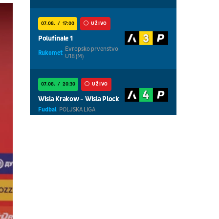
07.08.
17:00
UŽIVO
Polufinale 1
Evropsko prvenstvo
Rukomet
U18 (M)
07.08.
20:30
UŽIVO
Wisla Krakow - Wisla Plock
Fudbal
POLJSKA LIGA
07.08.
18:30
UŽIVO
Centralni teren, dan 5,
prepodnevna sesija
Tenis
WTA 1000 - Toronto
07.08.
18:30
UŽIVO
Centralni teren, dan 6,