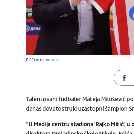
FK Crvena zvezda
Talentovani fudbaler Mateja Milošević p
danas devetostruki uzastopni šampion Sr
"
U Medija centru stadiona 'Rajko Mitić', u