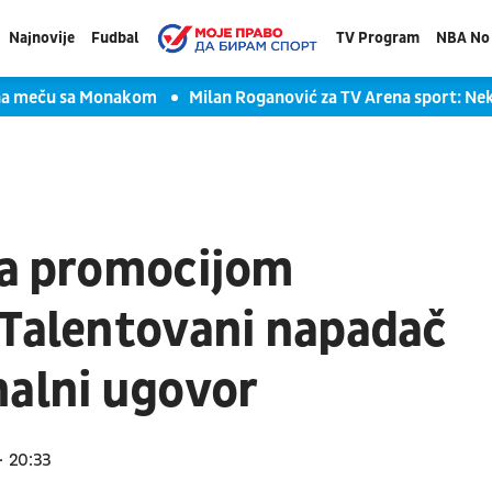
Najnovije
Fudbal
TV Program
NBA No 
 na meču sa Monakom
Milan Roganović za TV Arena sport: Ne
sa promocijom
 Talentovani napadač
nalni ugovor
20:33