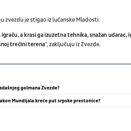
u zvezdu je stigao iz lučanske Mladosti.
raču, a krasi ga izuzetna tehnika, snažan udarac, i
šnoj trećini terena
", zaključuju iz Zvezde.
kadašnjeg golmana Zvezde?
akon Mundijala kreće put srpske prestonice?