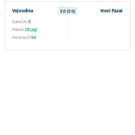
Vojvodina
Novi Pazar
3:0 (2:0)
Sukačev
8'
Manev
28 (ag)'
Peranović
84'