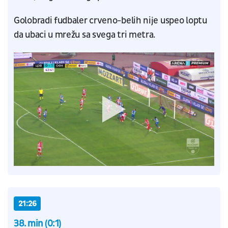
Golobradi fudbaler crveno-belih nije uspeo loptu
da ubaci u mrežu sa svega tri metra.
21:26
38. min (0:1)