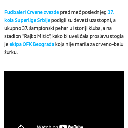
Fudbaleri Crvene zvezde
pred meč poslednjeg
37.
kola Superlige Srbije
podigli su deveti uzastopni, a
ukupno 37. šampionski pehar u istoriji kluba, a na
stadion "Rajko Mitić", kako bi uveličala proslavu stogla
je
ekipa OFK Beograda
koja nije marila za crveno-belu
žurku.