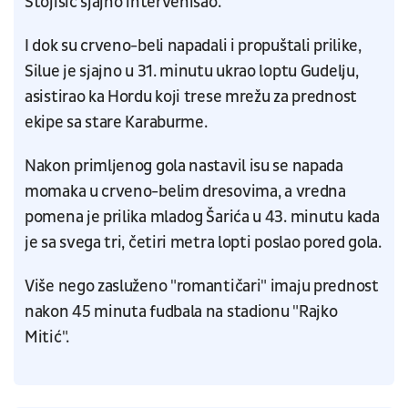
Stojišić sjajno intervenisao.
I dok su crveno-beli napadali i propuštali prilike,
Silue je sjajno u 31. minutu ukrao loptu Gudelju,
asistirao ka Hordu koji trese mrežu za prednost
ekipe sa stare Karaburme.
Nakon primljenog gola nastavil isu se napada
momaka u crveno-belim dresovima, a vredna
pomena je prilika mladog Šarića u 43. minutu kada
je sa svega tri, četiri metra lopti poslao pored gola.
Više nego zasluženo "romantičari" imaju prednost
nakon 45 minuta fudbala na stadionu "Rajko
Mitić".