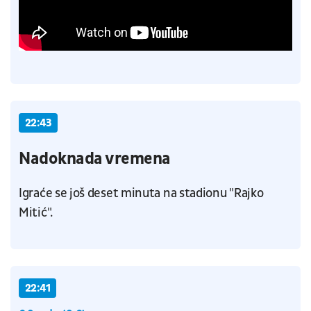
22:43
Nadoknada vremena
Igraće se još deset minuta na stadionu "Rajko
Mitić".
22:41