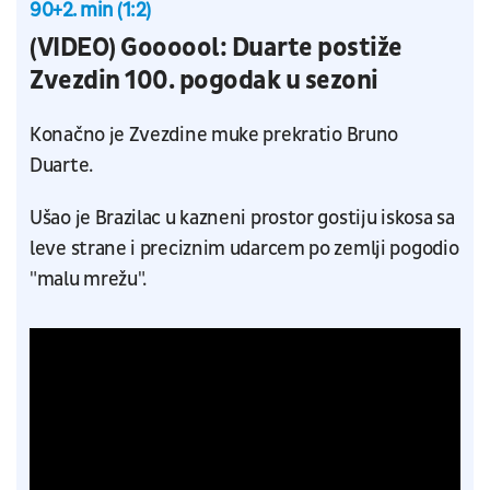
90+2. min (1:2)
(VIDEO) Goooool: Duarte postiže
Zvezdin 100. pogodak u sezoni
Konačno je Zvezdine muke prekratio Bruno
Duarte.
Ušao je Brazilac u kazneni prostor gostiju iskosa sa
leve strane i preciznim udarcem po zemlji pogodio
"malu mrežu".