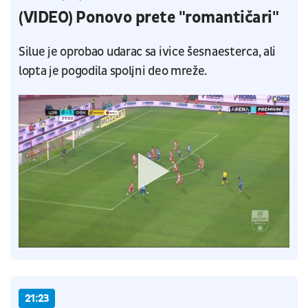
(VIDEO) Ponovo prete "romantičari"
Silue je oprobao udarac sa ivice šesnaesterca, ali
lopta je pogodila spoljni deo mreže.
21:23