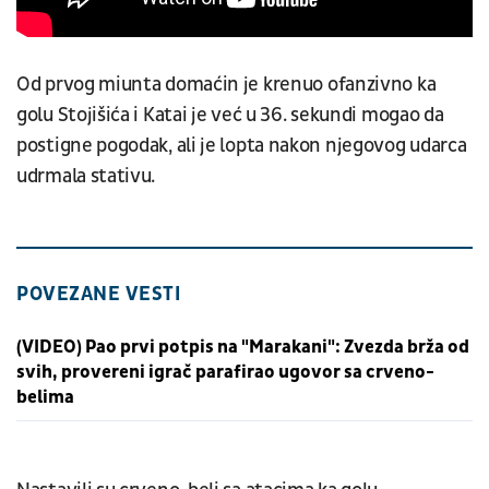
Od prvog miunta domaćin je krenuo ofanzivno ka
golu Stojišića i Katai je već u 36. sekundi mogao da
postigne pogodak, ali je lopta nakon njegovog udarca
udrmala stativu.
POVEZANE VESTI
(VIDEO) Pao prvi potpis na "Marakani": Zvezda brža od
svih, provereni igrač parafirao ugovor sa crveno-
belima