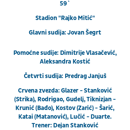
59`
Stadion "Rajko Mitić"
Glavni sudija: Jovan Šegrt
Pomoćne sudije: Dimitrije Vlasačević,
Aleksandra Kostić
Četvrti sudija: Predrag Janjuš
Crvena zvezda: Glazer - Stanković
(Strika), Rodrigao, Gudelj, Tiknizjan -
Krunić (Bađo), Kostov (Zarić) - Šarić,
Katai (Matanović), Lučić - Duarte.
Trener: Dejan Stanković