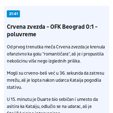
21:41
Crvena zvezda - OFK Beograd 0:1 -
poluvreme
Od prvog trenutka meča Crvena zvezda je krenula
ofanzivno ka golu "romantičara", ali je i propustila
nekolicinu više nego izglednih prilika.
Mogli su crveno-beli već u 36. sekunda da zatresu
mrežu, ali je lopta nakon udarca Kataija pogodila
stativu.
U 15. minutu je Duarte bio sebičan i umesto da
asitira ka Kataiju, odlučio se na udarac, ali je