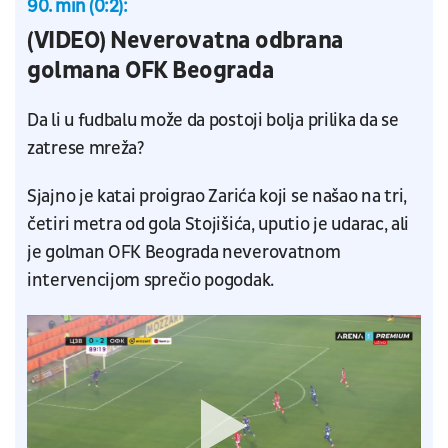
90. min (0:2):
(VIDEO) Neverovatna odbrana
golmana OFK Beograda
Da li u fudbalu može da postoji bolja prilika da se
zatrese mreža?
Sjajno je katai proigrao Zarića koji se našao na tri,
četiri metra od gola Stojišića, uputio je udarac, ali
je golman OFK Beograda neverovatnom
intervencijom sprečio pogodak.