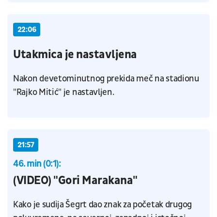
22:06
Utakmica je nastavljena
Nakon devetominutnog prekida meč na stadionu
"Rajko Mitić" je nastavljen.
21:57
46. min (0:1):
(VIDEO) "Gori Marakana"
Kako je sudija Šegrt dao znak za početak drugog