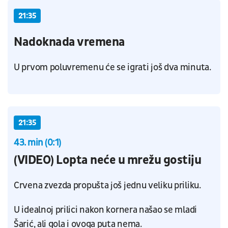
21:35
Nadoknada vremena
U prvom poluvremenu će se igrati još dva minuta.
21:35
43. min (0:1)
(VIDEO) Lopta neće u mrežu gostiju
Crvena zvezda propušta još jednu veliku priliku.
U idealnoj prilici nakon kornera našao se mladi
Šarić, ali gola i ovoga puta nema.