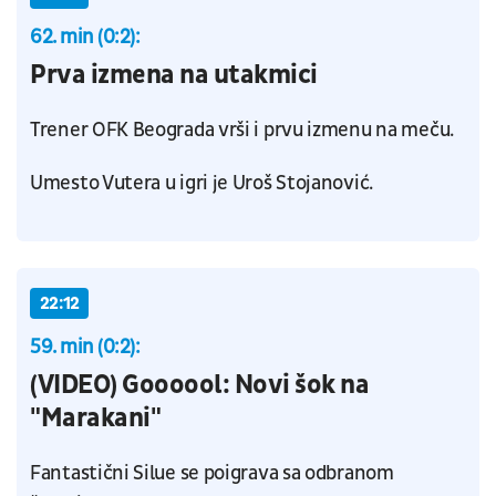
62. min (0:2):
Prva izmena na utakmici
Trener OFK Beograda vrši i prvu izmenu na meču.
Umesto Vutera u igri je Uroš Stojanović.
22:12
59. min (0:2):
(VIDEO) Goooool: Novi šok na
"Marakani"
Fantastični Silue se poigrava sa odbranom