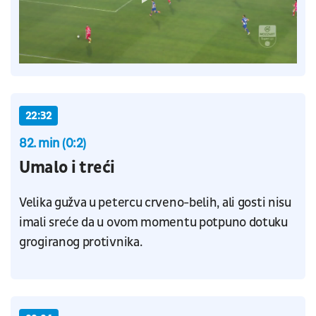
22:32
82. min (0:2)
Umalo i treći
Velika gužva u petercu crveno-belih, ali gosti nisu
imali sreće da u ovom momentu potpuno dotuku
grogiranog protivnika.