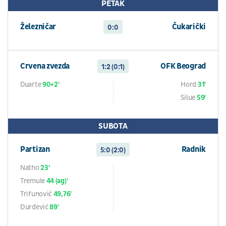
PETAK
Železničar
Čukarički
0:0
Crvena zvezda
OFK Beograd
1:2 (0:1)
Duarte
90+2'
Hord
31'
Silue
59'
SUBOTA
Partizan
Radnik
5:0 (2:0)
Natho
23'
Tremule
44 (ag)'
Trifunović
49,76'
Đurđević
89'