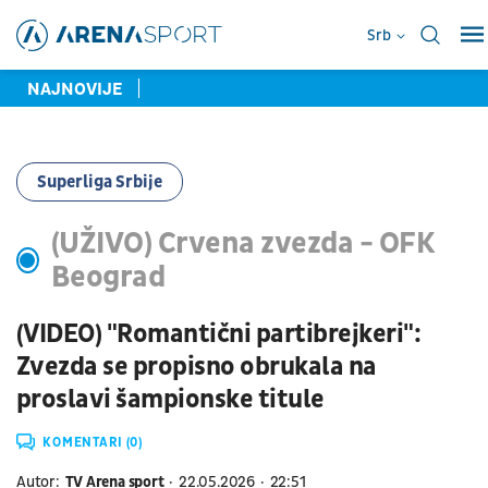
Srb
NAJNOVIJE
Superliga Srbije
(UŽIVO) Crvena zvezda - OFK
Beograd
(VIDEO) "Romantični partibrejkeri":
Zvezda se propisno obrukala na
proslavi šampionske titule
KOMENTARI (0)
Autor:
TV Arena sport
22.05.2026
22:51