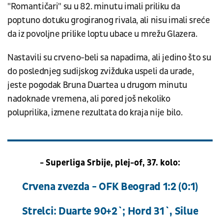
"Romantičari" su u 82. minutu imali priliku da
poptuno dotuku grogiranog rivala, ali nisu imali sreće
da iz povoljne prilike loptu ubace u mrežu Glazera.
Nastavili su crveno-beli sa napadima, ali jedino što su
do poslednjeg sudijskog zvižduka uspeli da urade,
jeste pogodak Bruna Duartea u drugom minutu
nadoknade vremena, ali pored još nekoliko
poluprilika, izmene rezultata do kraja nije bilo.
- Superliga Srbije, plej-of, 37. kolo:
Crvena zvezda - OFK Beograd 1:2 (0:1)
Strelci: Duarte 90+2`; Hord 31`, Silue