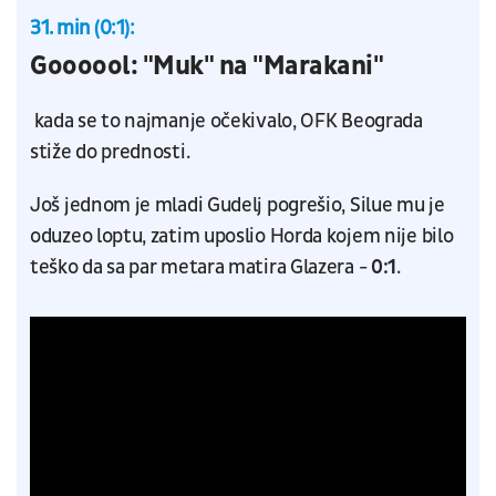
31. min (0:1):
Goooool: "Muk" na "Marakani"
kada se to najmanje očekivalo, OFK Beograda
stiže do prednosti.
Još jednom je mladi Gudelj pogrešio, Silue mu je
oduzeo loptu, zatim uposlio Horda kojem nije bilo
teško da sa par metara matira Glazera -
0:1
.