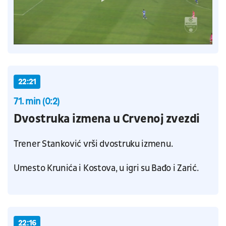
22:21
71. min (0:2)
Dvostruka izmena u Crvenoj zvezdi
Trener Stanković vrši dvostruku izmenu.
Umesto Krunića i Kostova, u igri su Bađo i Zarić.
22:16