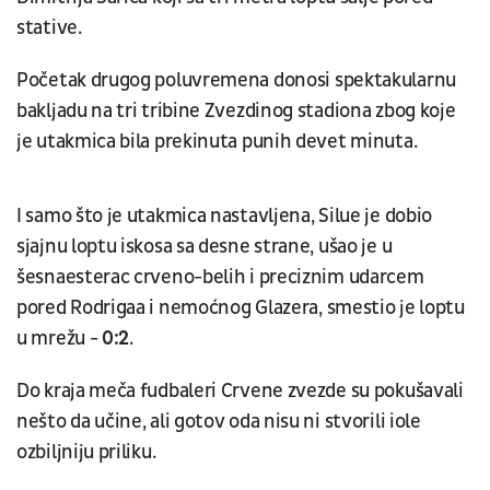
stative.
Početak drugog poluvremena donosi spektakularnu
bakljadu na tri tribine Zvezdinog stadiona zbog koje
je utakmica bila prekinuta punih devet minuta.
I samo što je utakmica nastavljena, Silue je dobio
sjajnu loptu iskosa sa desne strane, ušao je u
šesnaesterac crveno-belih i preciznim udarcem
pored Rodrigaa i nemoćnog Glazera, smestio je loptu
u mrežu -
0:2
.
Do kraja meča fudbaleri Crvene zvezde su pokušavali
nešto da učine, ali gotov oda nisu ni stvorili iole
ozbiljniju priliku.