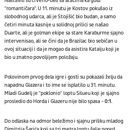
Nastavili su crveno-beli sa atacima ka golu
"romantičara". U 11. minutu je Kostov pokušao iz
slobodnog udarca, ali je Stojišić bio budan, a samo
četiri minuta kasnije u solidnoj prilici se našao
Duarte, ali je golman ekipe sa stare Karaburme sjajno
intervenisao, ali se čini da je Brazilac bio sebičan u
ovoj situaciji i da je mogao da asistira Kataiju koji je
bio u znatno povoljijem položaju.
Polovinom prvog dela igre i gosti su pokazali želju da
napadnu Glazera i to ime se isplatilo u 31. minutu.
Mladi Gudelj je "poklonio" loptu Silueu koji je sjajno
prosledio do Horda i Glazeru nije bilo spasa -
0:1
.
Do odlaska na odmor beležimo i sjajnu priliku mladog
Dimitrija Šarića koji sa tri metra loptu šalje pored