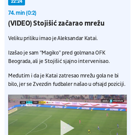
22:24
74. min (0:2)
(VIDEO) Stojišić začarao mrežu
Veliku priliku imao je Aleksandar Katai.
Izašao je sam "Magiko" pred golmana OFK
Beograda, ali je Stojišić sjajno intervenisao.
Međutim i da je Katai zatresao mrežu gola ne bi
bilo, jer se Zvezdin fudbaler našao u ofsajd poziciji.