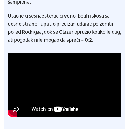
šampiona.
Ušao je u šesnaesterac crveno-belih iskosa sa
desne strane i uputio precizan udarac po zemlji
pored Rodrigaa, dok se Glazer opružio koliko je dug,
ali pogodak nije mogao da spreči -
0:2
.