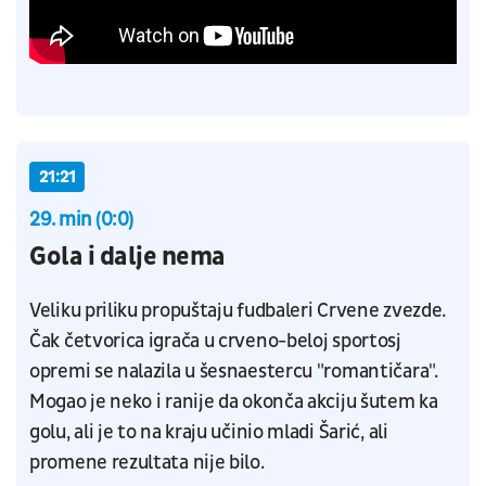
21:21
29. min (0:0)
Gola i dalje nema
Veliku priliku propuštaju fudbaleri Crvene zvezde.
Čak četvorica igrača u crveno-beloj sportosj
opremi se nalazila u šesnaestercu "romantičara".
Mogao je neko i ranije da okonča akciju šutem ka
golu, ali je to na kraju učinio mladi Šarić, ali
promene rezultata nije bilo.