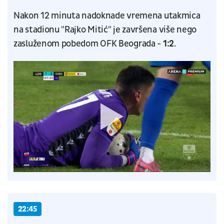
Nakon 12 minuta nadoknade vremena utakmica
na stadionu "Rajko Mitić" je završena više nego
zasluženom pobedom OFK Beograda -
1:2
.
22:45