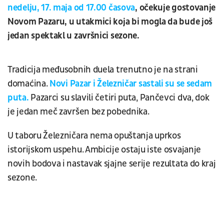
nedelju, 17. maja od 17.00 časova
, očekuje gostovanje
Novom Pazaru, u utakmici koja bi mogla da bude još
jedan spektakl u završnici sezone.
Tradicija međusobnih duela trenutno je na strani
domaćina.
Novi Pazar i Železničar sastali su se sedam
puta.
Pazarci su slavili četiri puta, Pančevci dva, dok
je jedan meč završen bez pobednika.
U taboru Železničara nema opuštanja uprkos
istorijskom uspehu. Ambicije ostaju iste osvajanje
novih bodova i nastavak sjajne serije rezultata do kraj
sezone.