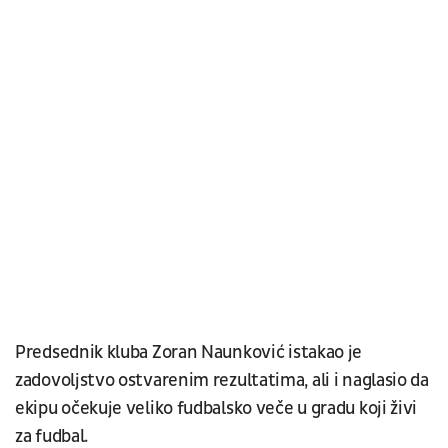
Predsednik kluba Zoran Naunković istakao je
zadovoljstvo ostvarenim rezultatima, ali i naglasio da
ekipu očekuje veliko fudbalsko veče u gradu koji živi
za fudbal.