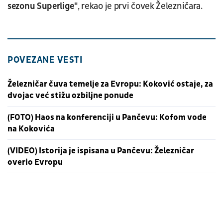
sezonu Superlige"
, rekao je prvi čovek Železničara.
POVEZANE VESTI
Železničar čuva temelje za Evropu: Koković ostaje, za
dvojac već stižu ozbiljne ponude
(FOTO) Haos na konferenciji u Pančevu: Kofom vode
na Kokovića
(VIDEO) Istorija je ispisana u Pančevu: Železničar
overio Evropu