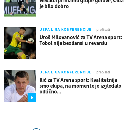
Nekada primamo glupe golove, sada
je bilo dobro
UEFA LIGA KONFERENCIJE
pre 5 sati
Uroš Milovanović za TV Arena sport:
Tobol nije bez šansi u revanšu
UEFA LIGA KONFERENCIJE
pre 5 sati
Ilić za TV Arena sport: Kvalitetnija
smo ekipa, na momente je izgledalo
odlično...