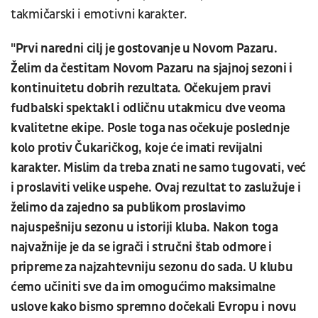
takmičarski i emotivni karakter.
"Prvi naredni cilj je gostovanje u Novom Pazaru.
Želim da čestitam Novom Pazaru na sjajnoj sezoni i
kontinuitetu dobrih rezultata. Očekujem pravi
fudbalski spektakl i odličnu utakmicu dve veoma
kvalitetne ekipe. Posle toga nas očekuje poslednje
kolo protiv Čukaričkog, koje će imati revijalni
karakter. Mislim da treba znati ne samo tugovati, već
i proslaviti velike uspehe. Ovaj rezultat to zaslužuje i
želimo da zajedno sa publikom proslavimo
najuspešniju sezonu u istoriji kluba. Nakon toga
najvažnije je da se igrači i stručni štab odmore i
pripreme za najzahtevniju sezonu do sada. U klubu
ćemo učiniti sve da im omogućimo maksimalne
uslove kako bismo spremno dočekali Evropu i novu