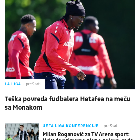
LA LIGA
pre 5 sati
Teška povreda fudbalera Hetafea na meču
sa Monakom
UEFA LIGA KONFERENCIJE
pre 5 sati
Milan Roganović za TV Arena sport: