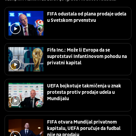
FIFA odustala od plana prodaje udela
u Svetskom prvenstvu
Fifa Inc.: Može li Evropa da se
suprotstavi Infantinovom pohodu na
privatni kapital
UEFA bojkotuje takmičenja u znak
protesta protiv prodaje udela u
Mundijalu
FIFA otvara Mundijal privatnom
kapitalu, UEFA poručuje da fudbal
nije na prodaju