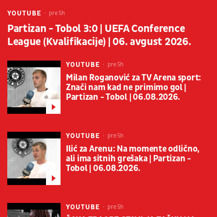
YOUTUBE
pre 5h
Partizan - Tobol 3:0 | UEFA Conference
League (Kvalifikacije) | 06. avgust 2026.
YOUTUBE
pre 5h
Milan Roganović za TV Arena sport:
Znači nam kad ne primimo gol |
Partizan - Tobol | 06.08.2026.
YOUTUBE
pre 5h
Ilić za Arenu: Na momente odlično,
ali ima sitnih grešaka | Partizan -
Tobol | 06.08.2026.
YOUTUBE
pre 5h