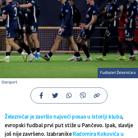
Fudbaleri Železničara
Starsport
Železničar je završio najveći posao u istoriji kluba
,
evropski fudbal prvi put stiže u Pančevo. Ipak, slavlje
još nije završeno. Izabranike
Radomira Kokovića u