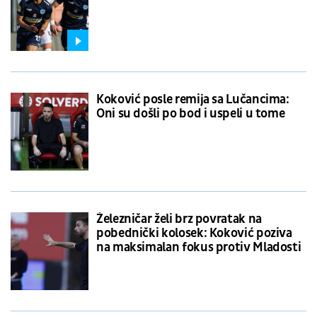
Koković posle remija sa Lučancima:
Oni su došli po bod i uspeli u tome
Železničar želi brz povratak na
pobednički kolosek: Koković poziva
na maksimalan fokus protiv Mladosti