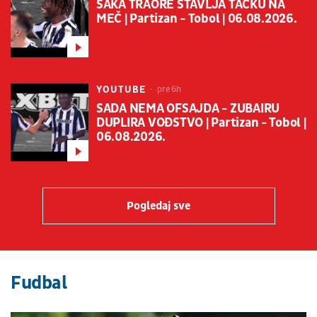
ŠAKA TRAORE STAVLJA TAČKU NA
MEČ | Partizan - Tobol | 06.08.2026.
YOUTUBE
pre 6h
SADA NEMA OFSAJDA - ZUBAIRU
DUPLIRA VOĐSTVO | Partizan - Tobol |
06.08.2026.
Pogledaj sve
Fudbal