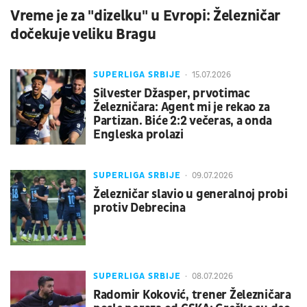
Vreme je za "dizelku" u Evropi: Železničar
dočekuje veliku Bragu
SUPERLIGA SRBIJE
15.07.2026
Silvester Džasper, prvotimac
Železničara: Agent mi je rekao za
Partizan. Biće 2:2 večeras, a onda
Engleska prolazi
SUPERLIGA SRBIJE
09.07.2026
Železničar slavio u generalnoj probi
protiv Debrecina
SUPERLIGA SRBIJE
08.07.2026
Radomir Koković, trener Železničara