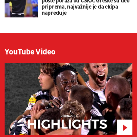
posle poraza od CSKA: Greške su deo
priprema, najvažnije je da ekipa
napreduje
YouTube Video