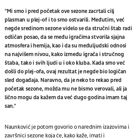
"Mi smo i pred početak ove sezone zacrtali cilj
plasman u plej-of i to smo ostvarili. Međutim, već
negde sredinom sezone videlo se da stručni štab radi
odličan posao, da se među igračima stvorila sjajna
atmosfera i hemija, kao i da su međuljudski odnosi
na najvišem nivou, kako između igrača i stručnog
štaba, tako i svih ljudi u i oko kluba. Kada smo već
došli do plej-ofa, ovaj rezultat je negde bio logičan
sled događaja. Naravno, da je neko to rekao pred
početak sezone, možda mu ne bismo verovali, ali ja
lično mogu da kažem da već dugo godina imam taj
san."
Naunković je potom govorio o narednim izazovima i
završnici sezone koja će, kako kaže, imati i