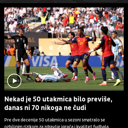
Nekad je 50 utakmica bilo previše,
danas ni 70 nikoga ne čudi
Pre dve decenije 50 utakmica u sezoni smatralo se
ozbiljnim rizikom za zdravlje igrača i kvalitet fudbala.