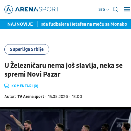
Srb
m
NAJNOVIJE
Teška povreda fudbalera Hetafea na meču sa Monakom
Superliga Srbije
U Železničaru nema još slavlja, neka se
spremi Novi Pazar
KOMENTARI (0)
Autor:
TV Arena sport
15.05.2026
13:00