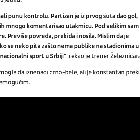
a jeziku:
li punu kontrolu. Partizan je iz prvog šuta dao gol,
bih mnogo komentarisao utakmicu. Pod velikim sam
e. Previše povreda, prekida i nosila. Mislim da je
Ako se neko pita zašto nema publike na stadionima u
 nacionalni sport u Srbiji"
, rekao je trener Železničar
 mogla da iznenadi crno-bele, ali je konstantan prek
nemogućim.