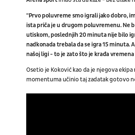
Arena sport
imao šta da kaže - bez dlake n
"Prvo poluvreme smo igrali jako dobro, ima
ista priča je u drugom poluvremenu. Ne 
utiskom, poslednjih 20 minuta nije bilo igr
nadkonada trebala da se igra 15 minuta. 
našoj ligi - to je zato što je krađa vremena
Osetio je Koković kao da je njegova ekipa
momentuma učinio taj zadatak gotovo 