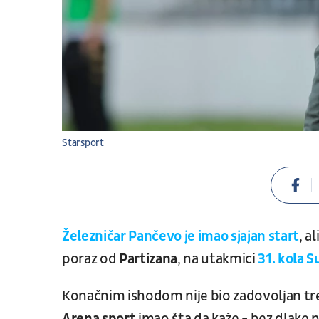
Starsport
Železničar Pančevo
je imao sjajan start
, a
poraz od
Partizana
, na utakmici
31. kola
Su
Konačnim ishodom nije bio zadovoljan t