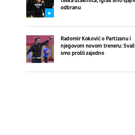
teška utakmica, igrali smo sjaj
odbranu
Radomir Koković o Partizanu i
njegovom novom treneru: Svaš
smo prošli zajedno