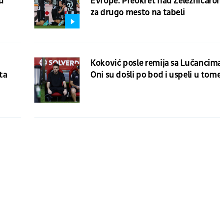
nu
Evrope: Preokret nad Železničar
za drugo mesto na tabeli
Koković posle remija sa Lučancim
ta
Oni su došli po bod i uspeli u tom