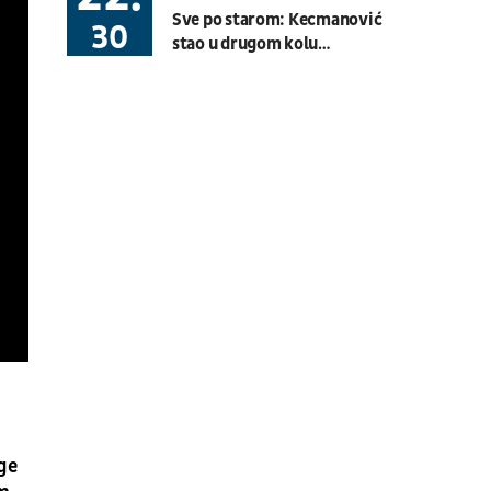
Sve po starom: Kecmanović
Basket 3x3
BG U23 League
30
stao u drugom kolu
Montreala
08.08.
19:30
UŽIVO
Hartberg - Sturm
Fudbal
AUSTRIJSKA LIGA
08.08.
20:00
UŽIVO
Budućnost - Dečić
Fudbal
CRNOGORSKA LIGA
08.08.
17:30
UŽIVO
OFK Vršac - Proleter
Fudbal
PRVA LIGA SRBIJE
07.08.
11:00
UŽIVO
ge
Velika Britanija: Slobodan