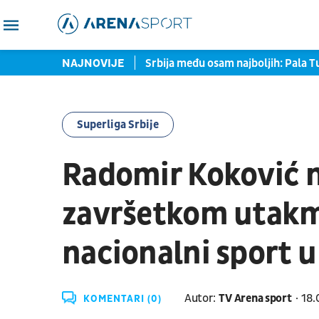
UFC zvezda prozvala Srbina
NAJNOVIJE
Srbija među osam najboljih: Pala Tu
Superliga Srbije
Radomir Koković 
završetkom utakm
nacionalni sport u 
Autor:
TV Arena sport
18.
KOMENTARI (0)