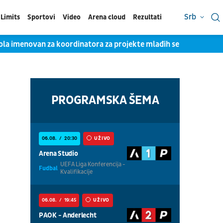
Srb
Limits
Sportovi
Video
Arena cloud
Rezultati
Zola imenovan za koordinatora za projekte mlađih selekcija Italij
PROGRAMSKA ŠEMA
06.08.
20:30
UŽIVO
Arena Studio
UEFA Liga Konferencija -
Fudbal
Kvalifikacije
06.08.
19:45
UŽIVO
PAOK - Anderlecht