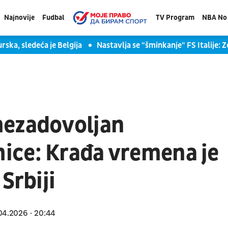
Najnovije
Fudbal
TV Program
NBA No 
rska, sledeća je Belgija
Nastavlja se "šminkanje" FS Italije: 
nezadovoljan
ice: Krađa vremena je
Srbiji
04.2026
20:44