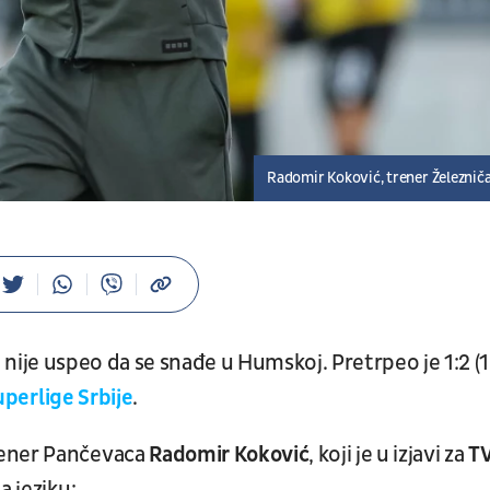
Radomir Koković, trener Železnič
li nije uspeo da se snađe u Humskoj. Pretrpeo je 1:2 (1
perlige Srbije
.
rener Pančevaca
Radomir Koković
, koji je u izjavi za
T