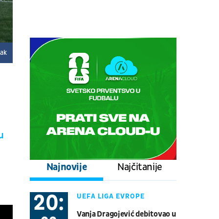
06.08.
18:30
UŽIVO
Centralni teren, dan 5,
prepodnevna sesija
Tenis
ATP 1000 - Montreal
dak
06.08.
18:30
UŽIVO
Centralni teren, dan 4,
prepodnevna sesija
Tenis
WTA 1000 - Toronto
u
06.08.
20:00
UŽIVO
Twente - Dun. Streda
UEFA LIGA KONFERENCIJA -
Najnovije
Najčitanije
Fudbal
Kvalifikacije
20:
UEFA LIGA EVROPE
08.08.
20:30
UŽIVO
Real Betis - Bournemouth
Vanja Dragojević debitovao u