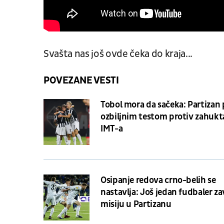
Svašta nas još ovde čeka do kraja...
POVEZANE VESTI
Tobol mora da sačeka: Partizan
ozbiljnim testom protiv zahukt
IMT-a
Osipanje redova crno-belih se
nastavlja: Još jedan fudbaler za
misiju u Partizanu