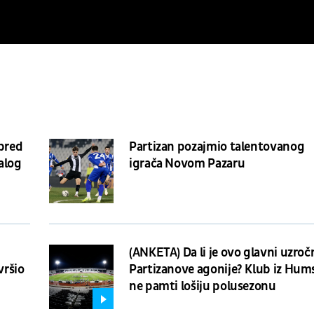
 pred
Partizan pozajmio talentovanog
alog
igrača Novom Pazaru
(ANKETA) Da li je ovo glavni uzroč
vršio
Partizanove agonije? Klub iz Hum
ne pamti lošiju polusezonu