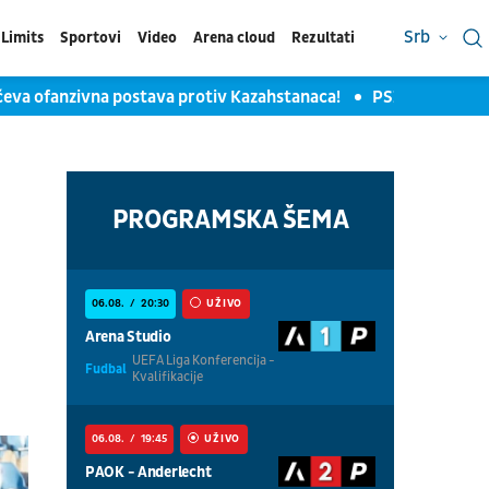
Srb
Limits
Sportovi
Video
Arena cloud
Rezultati
lićeva ofanzivna postava protiv Kazahstanaca!
PSŽ završio jed
PROGRAMSKA ŠEMA
06.08.
20:30
UŽIVO
Arena Studio
UEFA Liga Konferencija -
Fudbal
Kvalifikacije
06.08.
19:45
UŽIVO
PAOK - Anderlecht