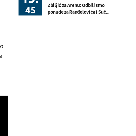
Zbiljić za Arenu: Odbili smo
Basket 3x3
BG U23 League
45
ponude za Ranđelovića i Suča,
Sukačev je "hit", Medojević u
08.08.
19:30
UŽIVO
stručnom štabu
Hartberg - Sturm
Fudbal
AUSTRIJSKA LIGA
to
e
08.08.
20:00
UŽIVO
Budućnost - Dečić
Fudbal
CRNOGORSKA LIGA
08.08.
17:30
UŽIVO
OFK Vršac - Proleter
Fudbal
PRVA LIGA SRBIJE
07.08.
11:00
UŽIVO
Velika Britanija: Slobodan