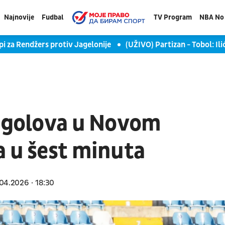
Najnovije
Fudbal
TV Program
NBA No 
pi za Rendžers protiv Jagelonije
(UŽIVO) Partizan - Tobol: I
o)golova u Novom
a u šest minuta
04.2026
18:30