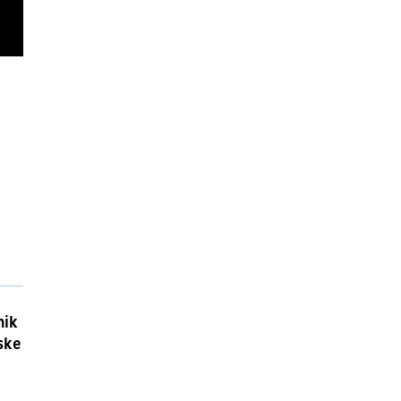
nik
ske