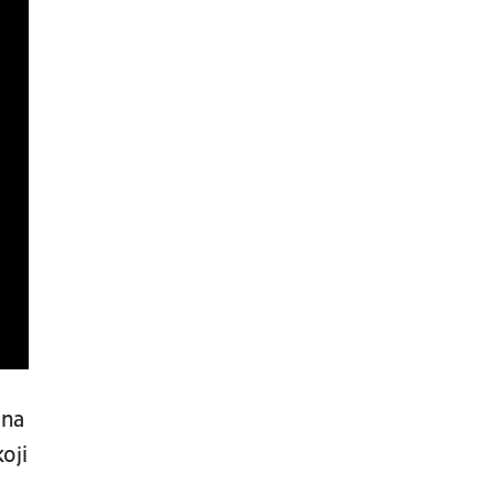
Trening 1
Moto Sport
MOTO 3
07.08.
19:00
UŽIVO
Sonderjyske - Viborg
Fudbal
DANSKA LIGA
ena
oji