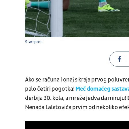
Starsport
Ako se računa i onaj s kraja prvog poluvr
palo četiri pogotka!
Meč domaćeg sastava 
derbija 30. kola, a mreže jedva da miruju!
Nenada Lalatovića prvim od nekoliko efek