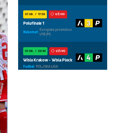
07.08.
17:00
UŽIVO
Polufinale 1
Evropsko prvenstvo
Rukomet
U18 (M)
07.08.
20:30
UŽIVO
Wisla Krakow - Wisla Plock
Fudbal
POLJSKA LIGA
07.08.
18:30
UŽIVO
Centralni teren, dan 5,
prepodnevna sesija
Tenis
WTA 1000 - Toronto
07.08.
18:30
UŽIVO
Centralni teren, dan 6,