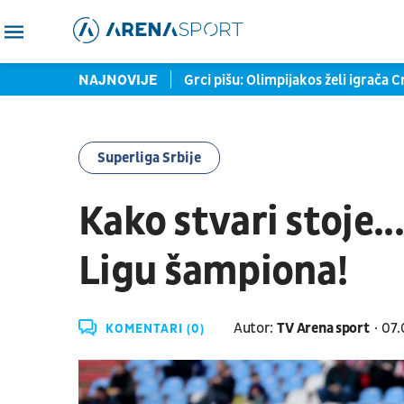
zonu startuje na pozajmici
NAJNOVIJE
Grci pišu: Olimpijakos želi igrača
Superliga Srbije
Kako stvari stoje..
Ligu šampiona!
Autor:
TV Arena sport
07.
KOMENTARI (0)