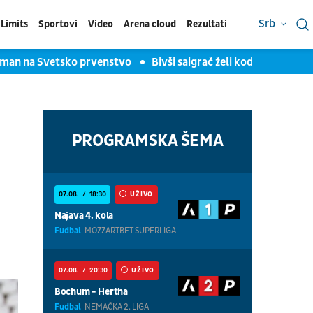
Srb
Limits
Sportovi
Video
Arena cloud
Rezultati
plasman na Svetsko prvenstvo
Bivši saigrač želi kod Lebrona 
PROGRAMSKA ŠEMA
07.08.
18:30
UŽIVO
Najava 4. kola
Fudbal
MOZZARTBET SUPERLIGA
07.08.
20:30
UŽIVO
Bochum - Hertha
Fudbal
NEMAČKA 2. LIGA