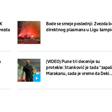
EK
Bode se smeje poslednji: Zvezda b
Zvezda
direktnog plasmana u Ligu šamp
a
(VIDEO) Pune tri decenije su
protekle: Stanković je tada “zapal
Marakanu, sada je vreme da Deki
povuče potez pobednika