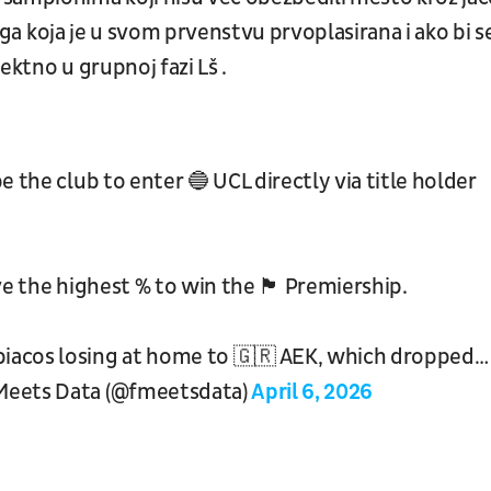
 liga koja je u svom prvenstvu prvoplasirana i ako bi s
ektno u grupnoj fazi Lš .
d to be the club to enter 🔵 UCL directly via title holder
 highest % to win the 🏴󠁧󠁢󠁳󠁣󠁴󠁿 Premiership.
acos losing at home to 🇬🇷 AEK, which dropped…
Meets Data (@fmeetsdata)
April 6, 2026