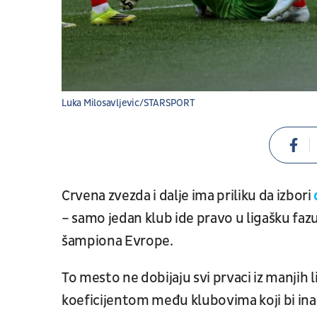
Luka Milosavljevic/STARSPORT
Crvena zvezda i dalje ima priliku da izbori
– samo jedan klub ide pravo u ligašku fa
šampiona Evrope.
To mesto ne dobijaju svi prvaci iz manjih 
koeficijentom među klubovima koji bi inače