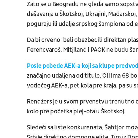
Zato se u Beogradu ne gleda samo sopstvena
dešavanja u Škotskoj, Ukrajini, Mađarskoj,
poguraju ili udalje srpskog šampiona od el
Da bi crveno-beli obezbedili direktan pl
Ferencvaroš, Mitjiland i PAOK ne budu ša
Posle pobede AEK-a koji sa klupe predvod
značajno udaljena od titule. Oli ima 68 b
vodećeg AEK-a, pet kola pre kraja. pa su 
Rendžers je u svom prvenstvu trenutno d
kolo pre početka plej-ofa u Škotskoj.
Sledeći sa liste konkurenata, Šahtjor mo
Srbije direktno domogne elite. Tim iz Donj