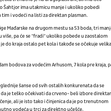
što Šahtjor ima utakmicu manje i ukoliko pobedi
tim i vodeći na listi za direktan plasman.
 lige Mađarske na drugom mestu sa 53 boda, tri manj
u više, pa će se "fradi" ukoliko pobede u zaostalom
e do kraja ostalo pet kola i takođe se očekuje velik
dam bodova za vodećim Arhusom, 7 kola pre kraja, p
zglednije šanse od svih ostalih konkurenata da se
a je teško očekivati da crveno- beli izbore direkta
nje, ali je isto tako i činjenica da je po trenutnom
nutno vodeća u trci za direktno učešće.