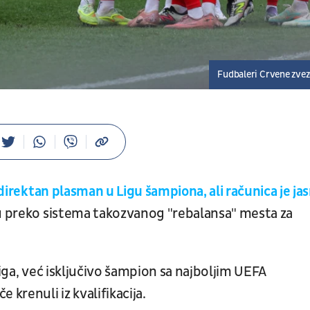
Fudbaleri Crvene zve
direktan plasman u Ligu šampiona, ali računica je ja
zu preko sistema takozvanog "rebalansa" mesta za
liga, već isključivo šampion sa najboljim UEFA
 krenuli iz kvalifikacija.