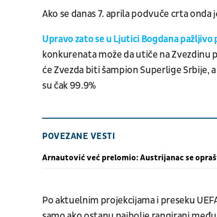
Ako se danas 7. aprila podvuče crta onda j
Upravo zato se u Ljutici Bogdana pažljivo 
konkurenata može da utiče na Zvezdinu po
će Zvezda biti šampion Superlige Srbije, 
su čak 99.9%
POVEZANE VESTI
Arnautović već prelomio: Austrijanac se opra
Po aktuelnim projekcijama i preseku UEFA
samo ako ostanu najbolje rangirani među 