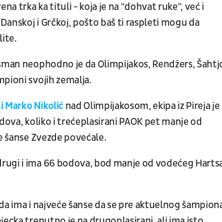
 trka ka tituli - koja je na "dohvat ruke", već i
 Danskoj i Grčkoj, pošto baš ti raspleti mogu da
ite.
asman neophodno je da Olimpijakos, Rendžers, Šahtjo
mpioni svojih zemalja.
i Marko Nikolić
nad Olimpijakosom, ekipa iz Pireja je
odova, koliko i trećeplasirani PAOK pet manje od
se šanse Zvezde povećale.
rugi i ima 66 bodova, bod manje od vodećeg Hartsa
žda ima i najveće šanse da se pre aktuelnog šampion
ecka trenutno je na drugoplasirani, ali ima isto