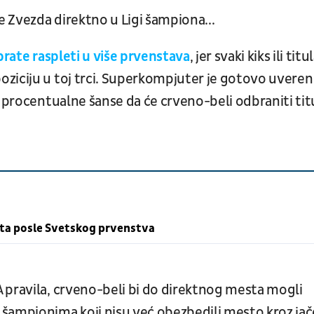
e Zvezda direktno u Ligi šampiona...
prate raspleti u više prvenstava
, jer svaki kiks ili titu
ziciju u toj trci. Superkompjuter je gotovo uveren
a procentualne šanse da će crveno-beli odbraniti tit
šta posle Svetskog prvenstva
 pravila, crveno-beli bi do direktnog mesta mogli
šampionima koji nisu već obezbedili mesto kroz jač