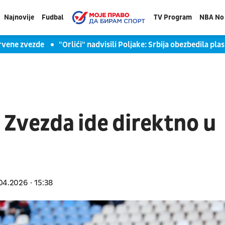
Najnovije
Fudbal
TV Program
NBA No 
 Crvene zvezde
"Orlići" nadvisili Poljake: Srbija obezbedila 
. Zvezda ide direktno u
04.2026
15:38