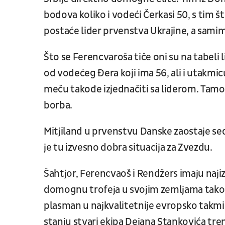
bodova koliko i vodeći Čerkasi 50, s tim 
postaće lider prvenstva Ukrajine, a samim 
Što se Ferencvaroša tiče oni su na tabeli
od vodećeg Đera koji ima 56, ali i utakmic
meču takođe izjednačiti sa liderom. Tamo j
borba.
Mitjiland u prvenstvu Danske zaostaje se
je tu izvesno dobra situacija za Zvezdu.
Šahtjor, Ferencvaoš i Rendžers imaju naji
domognu trofeja u svojim zemljama tako d
plasman u najkvalitetnije evropsko takmiče
stanju stvari ekipa Dejana Stankovića tre