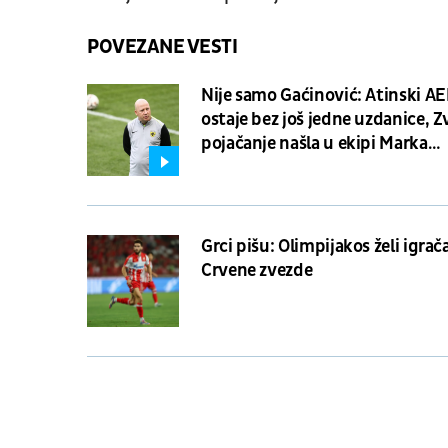
POVEZANE VESTI
Nije samo Gaćinović: Atinski A
ostaje bez još jedne uzdanice, 
pojačanje našla u ekipi Marka
Nikolića?
Grci pišu: Olimpijakos želi igrač
Crvene zvezde