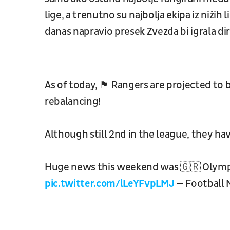
lige, a trenutno su najbolja ekipa iz nižih
danas napravio presek Zvezda bi igrala dir
As of today, 🏴󠁧󠁢󠁳󠁣󠁴󠁿 Rangers are projecte
rebalancing!
Although still 2nd in the league, they have the
Huge news this weekend was 🇬🇷 Olympi
pic.twitter.com/lLeYFvpLMJ
— Football 