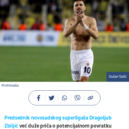
Dušan Tadić
Profimedia
Predsednik novosadskog superligaša Dragoljub
Zbiljić
već duže priča o potencijalnom povratku