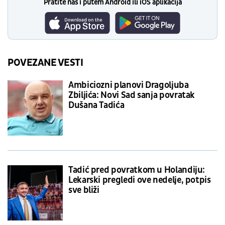
Pratite nas i putem Android ili iOS aplikacija
POVEZANE VESTI
Ambiciozni planovi Dragoljuba
Zbiljića: Novi Sad sanja povratak
Dušana Tadića
Tadić pred povratkom u Holandiju:
Lekarski pregledi ove nedelje, potpis
sve bliži