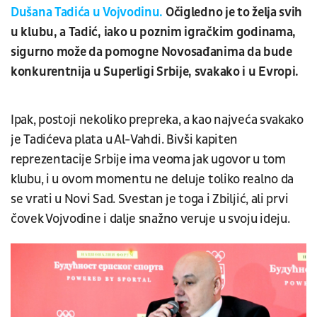
Dušana Tadića u Vojvodinu.
Očigledno je to želja svih
u klubu, a Tadić, iako u poznim igračkim godinama,
sigurno može da pomogne Novosađanima da bude
konkurentnija u Superligi Srbije, svakako i u Evropi.
Ipak, postoji nekoliko prepreka, a kao najveća svakako
je Tadićeva plata u Al-Vahdi. Bivši kapiten
reprezentacije Srbije ima veoma jak ugovor u tom
klubu, i u ovom momentu ne deluje toliko realno da
se vrati u Novi Sad. Svestan je toga i Zbiljić, ali prvi
čovek Vojvodine i dalje snažno veruje u svoju ideju.