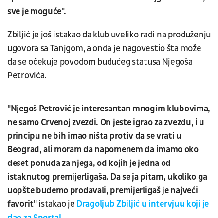
sve je moguće".
Zbiljić je još istakao da klub uveliko radi na produženju
ugovora sa Tanjgom, a onda je nagovestio šta može
da se očekuje povodom budućeg statusa Njegoša
Petrovića.
"Njegoš Petrović je interesantan mnogim klubovima,
ne samo Crvenoj zvezdi. On jeste igrao za zvezdu, i u
principu ne bih imao ništa protiv da se vrati u
Beograd, ali moram da napomenem da imamo oko
deset ponuda za njega, od kojih je jedna od
istaknutog premijerligaša. Da se ja pitam, ukoliko ga
uopšte budemo prodavali, premijerligaš je najveći
favorit"
istakao je
Dragoljub Zbiljić u intervjuu koji je
dao za Sportal.