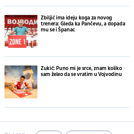
Zbiljić ima ideju koga za novog
trenera: Gleda ka Pančevu, a dopada
mu se i Španac
Zukić: Puno mi je srce, znam koliko
sam želeo da se vratim u Vojvodinu