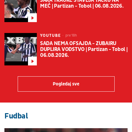
ŠAKA TRAORE STAVLJA TAČKU NA
MEČ | Partizan - Tobol | 06.08.2026.
YOUTUBE
pre 18h
SADA NEMA OFSAJDA - ZUBAIRU
DUPLIRA VOĐSTVO | Partizan - Tobol |
06.08.2026.
Pogledaj sve
Fudbal