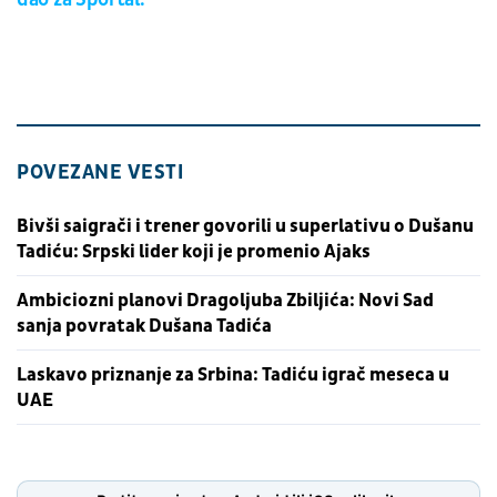
POVEZANE VESTI
Bivši saigrači i trener govorili u superlativu o Dušanu
Tadiću: Srpski lider koji je promenio Ajaks
Ambiciozni planovi Dragoljuba Zbiljića: Novi Sad
sanja povratak Dušana Tadića
Laskavo priznanje za Srbina: Tadiću igrač meseca u
UAE