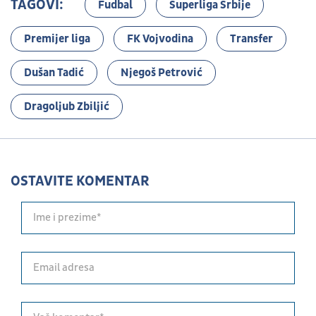
TAGOVI:
Fudbal
Superliga Srbije
Premijer liga
FK Vojvodina
Transfer
Dušan Tadić
Njegoš Petrović
Dragoljub Zbiljić
OSTAVITE KOMENTAR