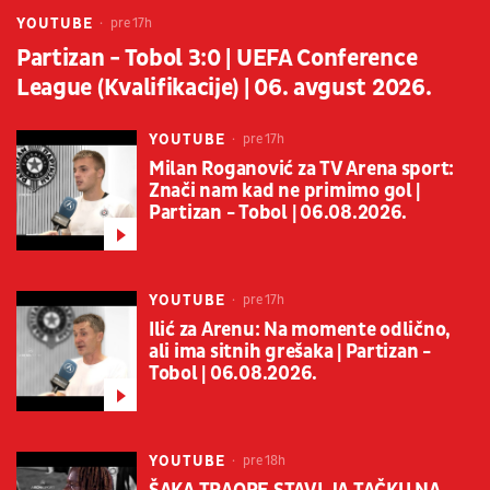
YOUTUBE
pre 17h
Partizan - Tobol 3:0 | UEFA Conference
League (Kvalifikacije) | 06. avgust 2026.
YOUTUBE
pre 17h
Milan Roganović za TV Arena sport:
Znači nam kad ne primimo gol |
Partizan - Tobol | 06.08.2026.
YOUTUBE
pre 17h
Ilić za Arenu: Na momente odlično,
ali ima sitnih grešaka | Partizan -
Tobol | 06.08.2026.
YOUTUBE
pre 18h