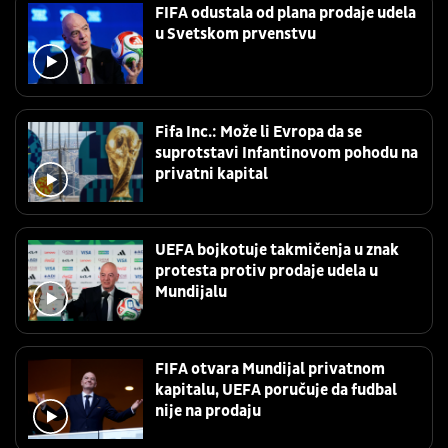
FIFA odustala od plana prodaje udela
u Svetskom prvenstvu
Fifa Inc.: Može li Evropa da se
suprotstavi Infantinovom pohodu na
privatni kapital
UEFA bojkotuje takmičenja u znak
protesta protiv prodaje udela u
Mundijalu
FIFA otvara Mundijal privatnom
kapitalu, UEFA poručuje da fudbal
nije na prodaju