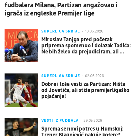
fudbalera Milana, Partizan angažovao i
igrača iz engleske Premijer lige
SUPERLIGA SRBIJE
10.06.2026
Miroslav Tanjga pred početak
priprema spomenuo i dolazak Tadića:
Ne bih želeo da prejudiciram, ali ...
SUPERLIGA SRBIJE
02.06.2026
Dobre i loše vesti za Partizan: Ništa
od Jovetića, ali stiže premijerligaško
pojačanje!
VESTI IZ FUDBALA
29.05.2026
Sprema se novi potres u Humskoj:
Trener Blagojević pakuje kofere?