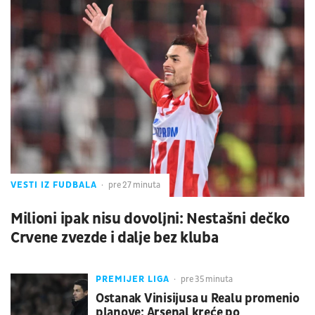
VESTI IZ FUDBALA
pre 27 minuta
Milioni ipak nisu dovoljni: Nestašni dečko
Crvene zvezde i dalje bez kluba
PREMIJER LIGA
pre 35 minuta
Ostanak Vinisijusa u Realu promenio
planove: Arsenal kreće po