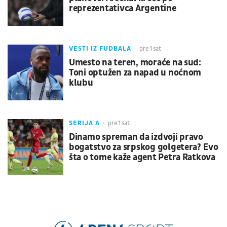
reprezentativca Argentine
VESTI IZ FUDBALA
pre 1 sat
Umesto na teren, moraće na sud:
Toni optužen za napad u noćnom
klubu
SERIJA A
pre 1 sat
Dinamo spreman da izdvoji pravo
bogatstvo za srpskog golgetera? Evo
šta o tome kaže agent Petra Ratkova