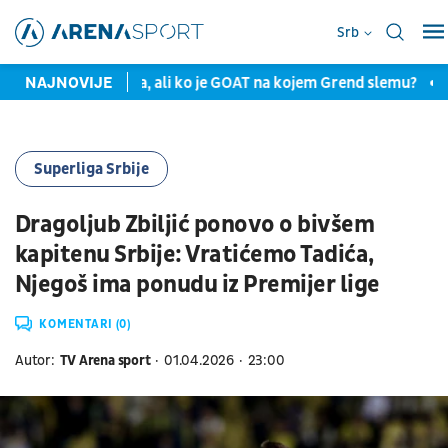
Srb
i teniskih terena, ali ko je GOAT na kojem Grend slemu?
NAJNOVIJE
Kinan
Superliga Srbije
Dragoljub Zbiljić ponovo o bivšem
kapitenu Srbije: Vratićemo Tadića,
Njegoš ima ponudu iz Premijer lige
KOMENTARI (0)
Autor:
TV Arena sport
01.04.2026
23:00