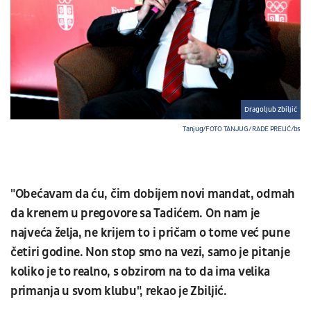
Dragoljub Zbiljić
Tanjug/FOTO TANJUG/ RADE PRELIĆ/bs
"Obećavam da ću, čim dobijem novi mandat, odmah
da krenem u pregovore sa Tadićem. On nam je
najveća želja, ne krijem to i pričam o tome već pune
četiri godine. Non stop smo na vezi, samo je pitanje
koliko je to realno, s obzirom na to da ima velika
primanja u svom klubu", rekao je Zbiljić.