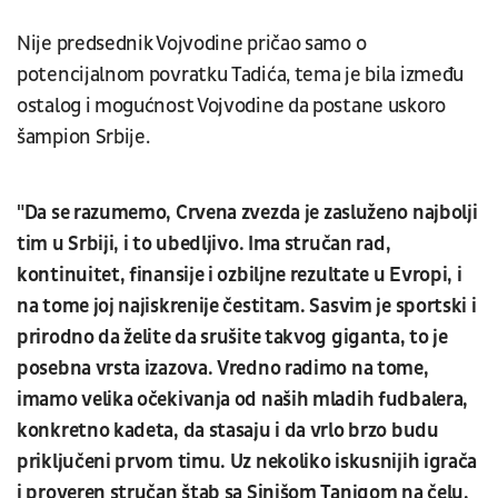
Nije predsednik Vojvodine pričao samo o
potencijalnom povratku Tadića, tema je bila između
ostalog i mogućnost Vojvodine da postane uskoro
šampion Srbije.
"Da se razumemo, Crvena zvezda je zasluženo najbolji
tim u Srbiji, i to ubedljivo. Ima stručan rad,
kontinuitet, finansije i ozbiljne rezultate u Evropi, i
na tome joj najiskrenije čestitam. Sasvim je sportski i
prirodno da želite da srušite takvog giganta, to je
posebna vrsta izazova. Vredno radimo na tome,
imamo velika očekivanja od naših mladih fudbalera,
konkretno kadeta, da stasaju i da vrlo brzo budu
priključeni prvom timu. Uz nekoliko iskusnijih igrača
i proveren stručan štab sa Sinišom Tanjgom na čelu,