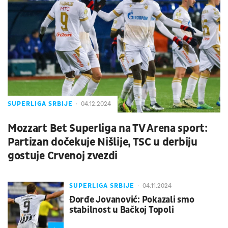
SUPERLIGA SRBIJE
04.12.2024
Mozzart Bet Superliga na TV Arena sport:
Partizan dočekuje Nišlije, TSC u derbiju
gostuje Crvenoj zvezdi
SUPERLIGA SRBIJE
04.11.2024
Đorđe Jovanović: Pokazali smo
stabilnost u Bačkoj Topoli