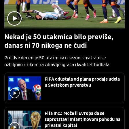
Nekad je 50 utakmica bilo previše,
danas ni 70 nikoga ne čudi
Pre dve decenije 50 utakmica u sezoni smatralo se
ozbiljnim rizikom za zdravlje igrača i kvalitet fudbala.
FIFA odustala od plana prodaje udela
u Svetskom prvenstvu
Fifa Inc.: Može li Evropa da se
suprotstavi Infantinovom pohodu na
privatni kapital