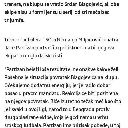
trenera, na klupu se vratio Srđan Blagojević, ali obe
ekipe nisu u formi jer su u seriji od tri meča bez
trijumfa.
Trener fudbalera TSC-a Nemanja Miljanović smatra
da je Partizan pod većim pritiskom i da bi njegova
ekipa to mogla da iskoristi.
"
Partizan beleži loše rezultate, ne onakve kakve želi.
Posebna je situacija povratak Blagojevića na klupu.
Očekujemo dodatnu energiju, jer je radio dobar
posao u prvom mandatu. Reakcija će biti pozitivna
na njegov povratak. Biće izuzetno težak meč kao što
je i svaki u ovoj ligi, naročito u Beogradu protiv
drugoplasirane ekipe, koja je godinama u vrhu
srpskog fudbala. Partizan ima pritisak pobede, u toj