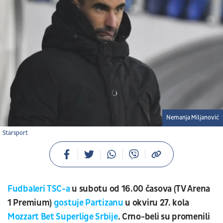
Nemanja Miljanović
Starsport
Fudbaleri TSC-a
u subotu od 16.00 časova (TV Arena
1 Premium)
gostuje Partizanu
u okviru 27. kola
Mozzart Bet Superlige Srbije
. Crno-beli su promenili