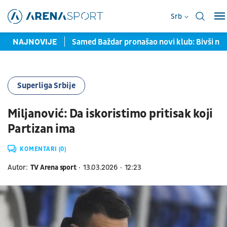
Srb
avljene u Torontu
NAJNOVIJE
Samed Baždar pronašao novi klub: Bivši na
Superliga Srbije
Miljanović: Da iskoristimo pritisak koji
Partizan ima
KOMENTARI (0)
Autor:
TV Arena sport
13.03.2026
12:23