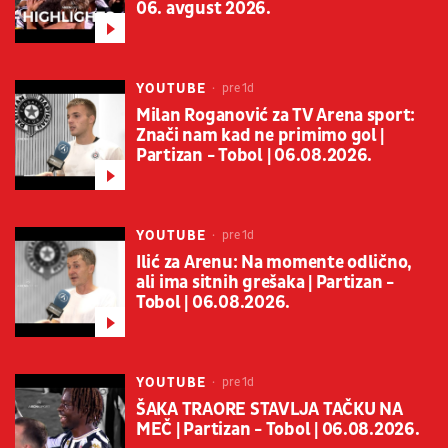
06. avgust 2026.
YOUTUBE
pre 1d
Milan Roganović za TV Arena sport:
Znači nam kad ne primimo gol |
Partizan - Tobol | 06.08.2026.
YOUTUBE
pre 1d
Ilić za Arenu: Na momente odlično,
ali ima sitnih grešaka | Partizan -
Tobol | 06.08.2026.
YOUTUBE
pre 1d
ŠAKA TRAORE STAVLJA TAČKU NA
MEČ | Partizan - Tobol | 06.08.2026.