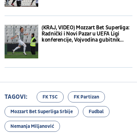
(KRAJ, VIDEO) Mozzart Bet Superliga:
Radnički i Novi Pazar u UEFA Ligi
konferencije, Vojvodina gubitnik
sezone
TAGOVI:
FK TSC
FK Partizan
Mozzart Bet Superliga Srbije
Fudbal
Nemanja Miljanović