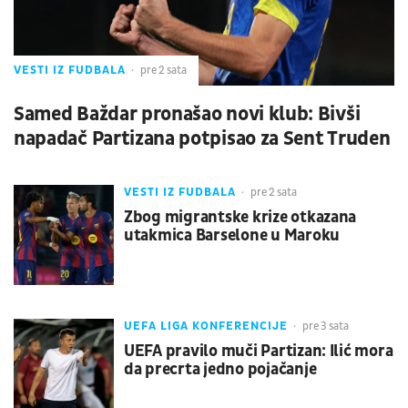
VESTI IZ FUDBALA
pre 2 sata
Samed Baždar pronašao novi klub: Bivši
napadač Partizana potpisao za Sent Truden
VESTI IZ FUDBALA
pre 2 sata
Zbog migrantske krize otkazana
utakmica Barselone u Maroku
UEFA LIGA KONFERENCIJE
pre 3 sata
UEFA pravilo muči Partizan: Ilić mora
da precrta jedno pojačanje