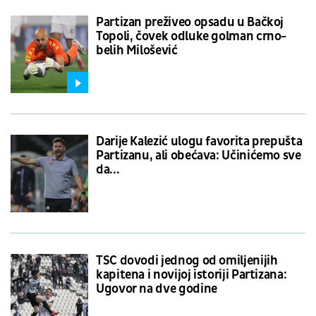
Partizan preživeo opsadu u Bačkoj
Topoli, čovek odluke golman crno-
belih Milošević
Darije Kalezić ulogu favorita prepušta
Partizanu, ali obećava: Učinićemo sve
da...
TSC dovodi jednog od omiljenijih
kapitena i novijoj istoriji Partizana:
Ugovor na dve godine