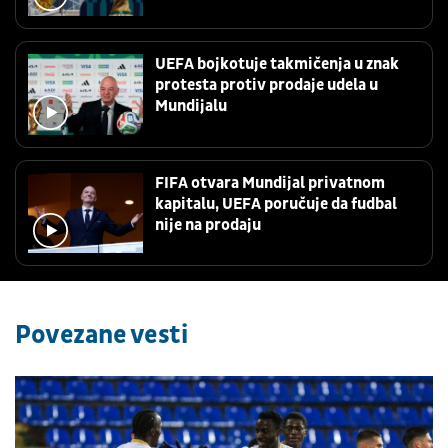
UEFA bojkotuje takmičenja u znak
protesta protiv prodaje udela u
Mundijalu
FIFA otvara Mundijal privatnom
kapitalu, UEFA poručuje da fudbal
nije na prodaju
Povezane vesti