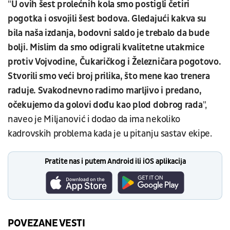
"
U ovih šest prolećnih kola smo postigli četiri
pogotka i osvojili šest bodova. Gledajući kakva su
bila naša izdanja, bodovni saldo je trebalo da bude
bolji. Mislim da smo odigrali kvalitetne utakmice
protiv Vojvodine, Čukaričkog i Železničara pogotovo.
Stvorili smo veći broj prilika, što mene kao trenera
raduje. Svakodnevno radimo marljivo i predano,
očekujemo da golovi dođu kao plod dobrog rada
",
naveo je Miljanović i dodao da ima nekoliko
kadrovskih problema kada je u pitanju sastav ekipe.
Pratite nas i putem Android ili iOS aplikacija
POVEZANE VESTI