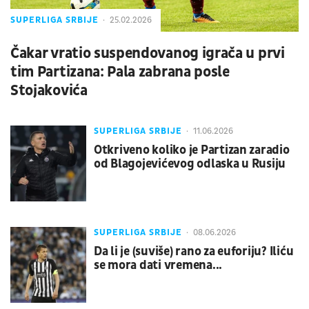
SUPERLIGA SRBIJE
25.02.2026
Čakar vratio suspendovanog igrača u prvi
tim Partizana: Pala zabrana posle
Stojakovića
SUPERLIGA SRBIJE
11.06.2026
Otkriveno koliko je Partizan zaradio
od Blagojevićevog odlaska u Rusiju
SUPERLIGA SRBIJE
08.06.2026
Da li je (suviše) rano za euforiju? Iliću
se mora dati vremena...