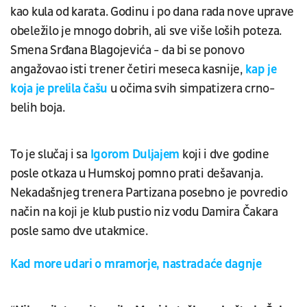
kao kula od karata. Godinu i po dana rada nove uprave
obeležilo je mnogo dobrih, ali sve više loših poteza.
Smena Srđana Blagojevića - da bi se ponovo
angažovao isti trener četiri meseca kasnije,
kap je
koja je prelila čašu
u očima svih simpatizera crno-
belih boja.
To je slučaj i sa
Igorom Duljajem
koji i dve godine
posle otkaza u Humskoj pomno prati dešavanja.
Nekadašnjeg trenera Partizana posebno je povredio
način na koji je klub pustio niz vodu Damira Čakara
posle samo dve utakmice.
Kad more udari o mramorje, nastradaće dagnje