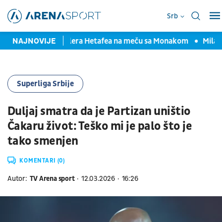
Srb
a povreda fudbalera Hetafea na meču sa Monakom
NAJNOVIJE
Milan Ro
Superliga Srbije
Duljaj smatra da je Partizan uništio
Čakaru život: Teško mi je palo što je
tako smenjen
KOMENTARI (0)
Autor:
TV Arena sport
12.03.2026
16:26