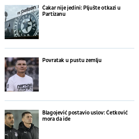
Čakar nije jedini: Pljušte otkazi u
Partizanu
Povratak u pustu zemlju
Blagojević postavio uslov: Ćetković
mora da ide