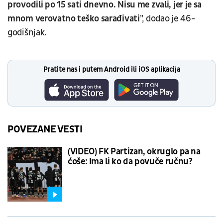
provodili po 15 sati dnevno. Nisu me zvali, jer je sa
mnom verovatno teško sarađivati
”, dodao je 46-
godišnjak.
Pratite nas i putem Android ili iOS aplikacija
POVEZANE VESTI
(VIDEO) FK Partizan, okruglo pa na
ćoše: Ima li ko da povuče ručnu?