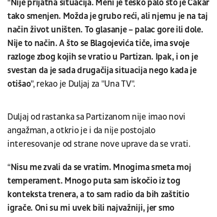
“
Nije prijatna situacija. Meni je teško palo što je Čakar
tako smenjen. Možda je grubo reći, ali njemu je na taj
način život uništen. To glasanje – palac gore ili dole.
Nije to način. A što se Blagojevića tiče, ima svoje
razloge zbog kojih se vratio u Partizan. Ipak, i on je
svestan da je sada drugačija situacija nego kada je
otišao
”, rekao je Duljaj za "Una TV".
Duljaj od rastanka sa Partizanom nije imao novi
angažman, a otkrio je i da nije postojalo
interesovanje od strane nove uprave da se vrati.
“
Nisu me zvali da se vratim. Mnogima smeta moj
temperament. Mnogo puta sam iskočio iz tog
konteksta trenera, a to sam radio da bih zaštitio
igrače. Oni su mi uvek bili najvažniji, jer smo