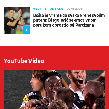
VESTI IZ FUDBALA
08.06.2026
Došlo je vreme da svako krene svojim
putem: Blagojević se emotivnom
porukom oprostio od Partizana
YouTube Video