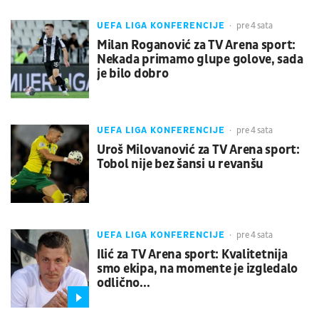
UEFA LIGA KONFERENCIJE
pre 4 sata
Milan Roganović za TV Arena sport:
Nekada primamo glupe golove, sada
je bilo dobro
UEFA LIGA KONFERENCIJE
pre 4 sata
Uroš Milovanović za TV Arena sport:
Tobol nije bez šansi u revanšu
UEFA LIGA KONFERENCIJE
pre 4 sata
Ilić za TV Arena sport: Kvalitetnija
smo ekipa, na momente je izgledalo
odlično...