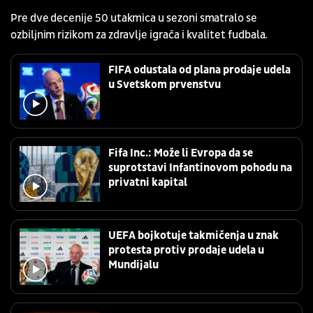
Pre dve decenije 50 utakmica u sezoni smatralo se
ozbiljnim rizikom za zdravlje igrača i kvalitet fudbala.
FIFA odustala od plana prodaje udela
u Svetskom prvenstvu
Fifa Inc.: Može li Evropa da se
suprotstavi Infantinovom pohodu na
privatni kapital
UEFA bojkotuje takmičenja u znak
protesta protiv prodaje udela u
Mundijalu