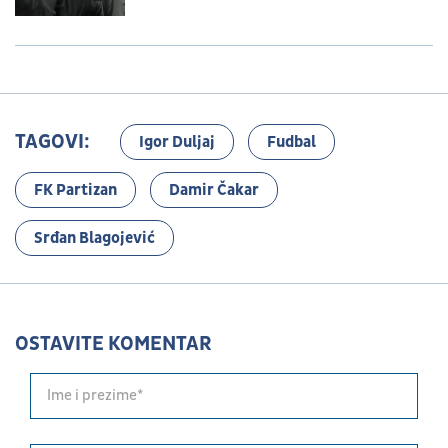
TAGOVI:
Igor Duljaj
Fudbal
FK Partizan
Damir Čakar
Srđan Blagojević
OSTAVITE KOMENTAR