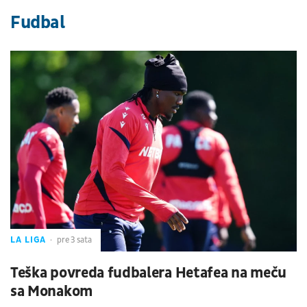
Fudbal
LA LIGA
pre 3 sata
Teška povreda fudbalera Hetafea na meču
sa Monakom