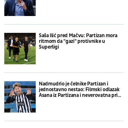
Saša Ilić pred Mačvu: Partizan mora
ritmom da "gazi" protivnike u
Superligi
Nadmudrio je čelnike Partizan i
jednostavno nestao: Filmski odlazak
Asana iz Partizana i neverovatna priča
Biljane Obradović