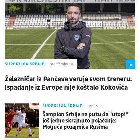
SUPERLIGA SRBIJE
pre 27 minuta
Železničar iz Pančeva veruje svom treneru:
Ispadanje iz Evrope nije koštalo Kokovića
SUPERLIGA SRBIJE
pre 1 sat
Šampion Srbije na putu da "utopi"
još jedno skrajnuto pojačanje:
Moguća pozajmica Rusima