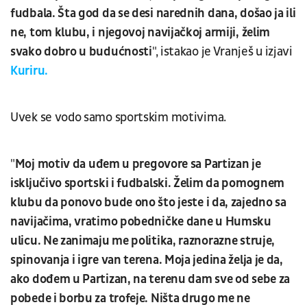
fudbala. Šta god da se desi narednih dana, došao ja ili
ne, tom klubu, i njegovoj navijačkoj armiji, želim
svako dobro u budućnosti
", istakao je Vranješ u izjavi
Kuriru.
Uvek se vodo samo sportskim motivima.
"
Moj motiv da uđem u pregovore sa Partizan je
isključivo sportski i fudbalski. Želim da pomognem
klubu da ponovo bude ono što jeste i da, zajedno sa
navijačima, vratimo pobedničke dane u Humsku
ulicu. Ne zanimaju me politika, raznorazne struje,
spinovanja i igre van terena. Moja jedina želja je da,
ako dođem u Partizan, na terenu dam sve od sebe za
pobede i borbu za trofeje. Ništa drugo me ne