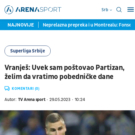
Srb
ekla "hajde da..."
NAJNOVIJE
Neprelazna prepreka i u Montrealu: Fonseka 
Superliga Srbije
Vranješ: Uvek sam poštovao Partizan,
želim da vratimo pobedničke dane
KOMENTARI (0)
Autor:
TV Arena sport
29.05.2023
10:24