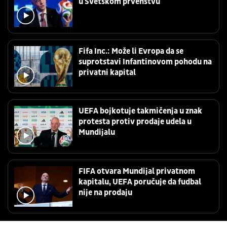
u Svetskom prvenstvu
Fifa Inc.: Može li Evropa da se
suprotstavi Infantinovom pohodu na
privatni kapital
UEFA bojkotuje takmičenja u znak
protesta protiv prodaje udela u
Mundijalu
FIFA otvara Mundijal privatnom
kapitalu, UEFA poručuje da fudbal
nije na prodaju