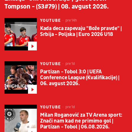
Tompson - (S3#79) | 08. avgust 2026.
YOUTUBE
pre 14h
Kada deca zapevaju "Bože pravde" |
Srbija - Poljska | Euro 2026 U18
YOUTUBE
pre 1d
Partizan - Tobol 3:0 | UEFA
Conference League (Kvalifikacije) |
06. avgust 2026.
YOUTUBE
pre 1d
Milan Roganović za TV Arena sport:
Znači nam kad ne primimo gol |
Partizan - Tobol | 06.08.2026.