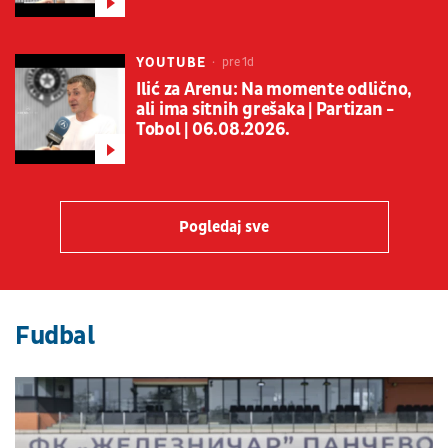
YOUTUBE
pre 1d
Ilić za Arenu: Na momente odlično,
ali ima sitnih grešaka | Partizan -
Tobol | 06.08.2026.
Pogledaj sve
Fudbal