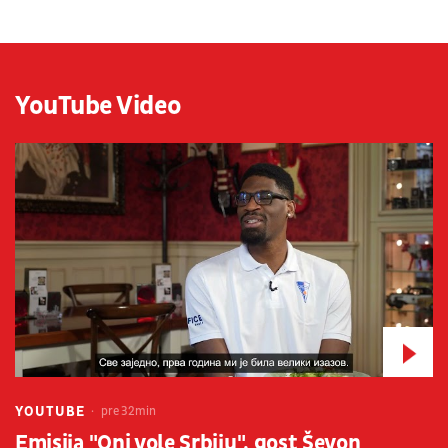
YouTube Video
YOUTUBE
pre 32min
Emisija "Oni vole Srbiju", gost Ševon