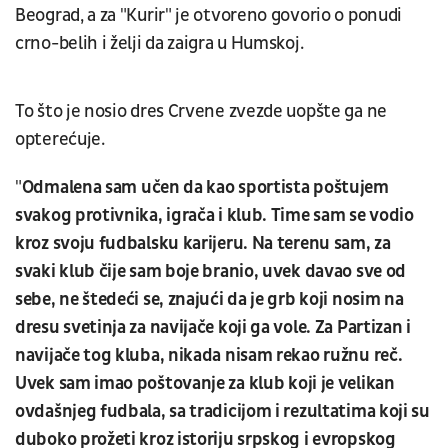
Beograd, a za "Kurir" je otvoreno govorio o ponudi
crno-belih i želji da zaigra u Humskoj.
To što je nosio dres Crvene zvezde uopšte ga ne
opterećuje.
"
Odmalena sam učen da kao sportista poštujem
svakog protivnika, igrača i klub. Time sam se vodio
kroz svoju fudbalsku karijeru. Na terenu sam, za
svaki klub čije sam boje branio, uvek davao sve od
sebe, ne štedeći se, znajući da je grb koji nosim na
dresu svetinja za navijače koji ga vole. Za Partizan i
navijače tog kluba, nikada nisam rekao ružnu reč.
Uvek sam imao poštovanje za klub koji je velikan
ovdašnjeg fudbala, sa tradicijom i rezultatima koji su
duboko prožeti kroz istoriju srpskog i evropskog