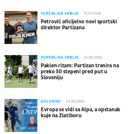
SUPERLIGA SRBIJE
01.07.2026
Petrović oficijelno novi sportski
direktor Partizana
SUPERLIGA SRBIJE
25.06.2026
Paklen ritam: Partizan trenira na
preko 30 stepeni pred put u
Sloveniju
KOLUMNE
24.06.2026
Evropa se vidi sa Alpa, a opstanak
kuje na Zlatiboru