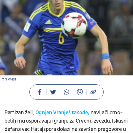
MN Press
Partizan želi,
Ognjen Vranješ takođe,
navijači crno-
belih mu osporavaju igranje za Crvenu zvezdu. Iskusni
defanzivac Hatajspora dolazi na završen pregovore u