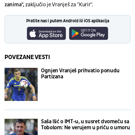
zanima",
zaključio je Vranješ za "Kurir".
Pratite nas i putem Android ili iOS aplikacija
POVEZANE VESTI
Ognjen Vranješ prihvatio ponudu
Partizana
Saša Ilić o IMT-u, u susret dvomeču sa
Tobolom: Ne verujem u priču o umoru