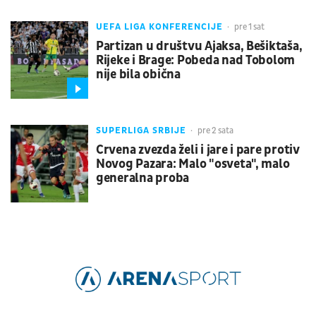
UEFA LIGA KONFERENCIJE
pre 1 sat
Partizan u društvu Ajaksa, Bešiktaša,
Rijeke i Brage: Pobeda nad Tobolom
nije bila obična
SUPERLIGA SRBIJE
pre 2 sata
Crvena zvezda želi i jare i pare protiv
Novog Pazara: Malo "osveta", malo
generalna proba