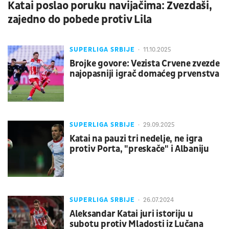
Katai poslao poruku navijačima: Zvezdaši,
zajedno do pobede protiv Lila
SUPERLIGA SRBIJE
11.10.2025
Brojke govore: Vezista Crvene zvezde
najopasniji igrač domaćeg prvenstva
SUPERLIGA SRBIJE
29.09.2025
Katai na pauzi tri nedelje, ne igra
protiv Porta, "preskače" i Albaniju
SUPERLIGA SRBIJE
26.07.2024
Aleksandar Katai juri istoriju u
subotu protiv Mladosti iz Lučana