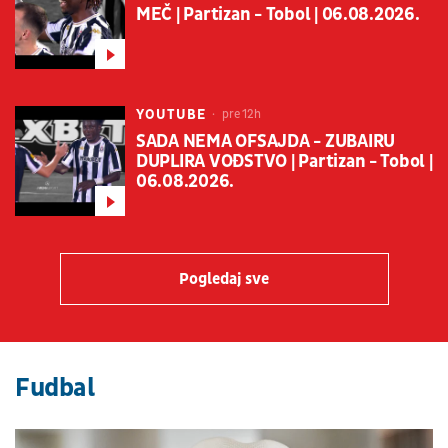
MEČ | Partizan - Tobol | 06.08.2026.
YOUTUBE
pre 12h
SADA NEMA OFSAJDA - ZUBAIRU
DUPLIRA VOĐSTVO | Partizan - Tobol |
06.08.2026.
Pogledaj sve
Fudbal