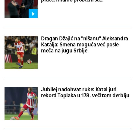
motivacijom
Dragan Džajić na "nišanu" Aleksandra
Kataija: Smena moguća već posle
meča na jugu Srbije
Jubilej nadohvat ruke: Katai juri
rekord Toplaka u 178. večitom derbiju