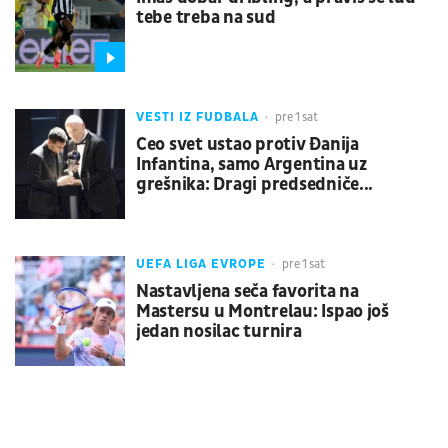
tebe treba na sud
VESTI IZ FUDBALA
pre 1 sat
Ceo svet ustao protiv Đanija
Infantina, samo Argentina uz
grešnika: Dragi predsedniče...
UEFA LIGA EVROPE
pre 1 sat
Nastavljena seča favorita na
Mastersu u Montrelau: Ispao još
jedan nosilac turnira