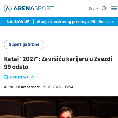
Srb
et podeljen po pitanju Novakovog predloga: Mlađima se sviđa, sta
NAJNOVIJE
Superliga Srbije
Katai "2027": Završiću karijeru u Zvezdi
99 odsto
KOMENTARI (0)
Autor:
TV Arena sport
25.10.2025
15:54