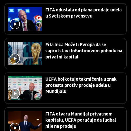
FIFA odustala od plana prodaje udela
u Svetskom prvenstvu
Fifa Inc.: Može li Evropa da se
suprotstavi Infantinovom pohodu na
privatni kapital
UEFA bojkotuje takmičenja u znak
protesta protiv prodaje udela u
Mundijalu
FIFA otvara Mundijal privatnom
kapitalu, UEFA poručuje da fudbal
nije na prodaju