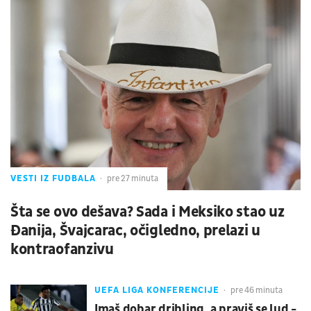
VESTI IZ FUDBALA
pre 27 minuta
Šta se ovo dešava? Sada i Meksiko stao uz
Đanija, Švajcarac, očigledno, prelazi u
kontraofanzivu
UEFA LIGA KONFERENCIJE
pre 46 minuta
Imaš dobar dribling, a praviš se lud -