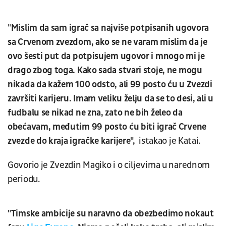
"
Mislim da sam igrač sa najviše potpisanih ugovora
sa Crvenom zvezdom, ako se ne varam mislim da je
ovo šesti put da potpisujem ugovor i mnogo mi je
drago zbog toga. Kako sada stvari stoje, ne mogu
nikada da kažem 100 odsto, ali 99 posto ću u Zvezdi
završiti karijeru. Imam veliku želju da se to desi, ali u
fudbalu se nikad ne zna, zato ne bih želeo da
obećavam, međutim 99 posto ću biti igrač Crvene
zvezde do kraja igračke karijere",
istakao je Katai.
Govorio je Zvezdin Magiko i o ciljevima u narednom
periodu.
"Timske ambicije su naravno da obezbedimo nokaut