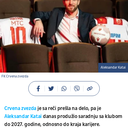
Aleksandar Katai
FK Crvena zvezda
Crvena zvezda
je sa reči prešla na delo, pa je
Aleksandar Katai
danas produžio saradnju sa klubom
do 2027. godine, odnosno do kraja karijere.