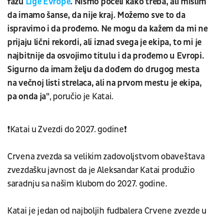
fazu
Lige Evrope
. Nismo počeli kako treba, ali mislim
da imamo šanse, da nije kraj. Možemo sve to da
ispravimo i da prođemo. Ne mogu da kažem da mi ne
prijaju lični rekordi, ali iznad svega je ekipa, to mi je
najbitnije da osvojimo titulu i da prođemo u Evropi.
Sigurno da imam želju da dođem do drugog mesta
na večnoj listi strelaca, ali na prvom mestu je ekipa,
pa onda ja"
, poručio je Katai.
❗️Katai u Zvezdi do 2027. godine❗️
Crvena zvezda sa velikim zadovoljstvom obaveštava
zvezdašku javnost da je Aleksandar Katai produžio
saradnju sa našim klubom do 2027. godine.
Katai je jedan od najboljih fudbalera Crvene zvezde u