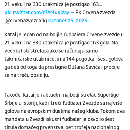
21. veku i na 330 utakmica je postigao 163…
pic.twitter.com/r7AMuylzay
— FK Crvena zvezda
(@crvenazvezdafk)
October 25, 2025
Katai je jedan od najboljih fudbalera Crvene zvezde u
21. veku i na 330 utakmica je postigao 163 gola. Na
večnoj listi strelaca ako se računaju samo
takmičarske utakmice, ima 144 pogotka i šest golova
ga deli od toga da prestigne Dušana Savića i probije
se na treću poziciju.
Takođe, Katai je i aktuelni najbolji strelac Superlige
Srbije u istoriji, kao i treći fudbaler Zvezde sa najviše
golova na evropskim duelima našeg kluba. Tokom dva
mandata u Zvezdi iskusni fudbaler je osvojio šest
titula domaćeg prvenstva, pet trofeja nacionalnog