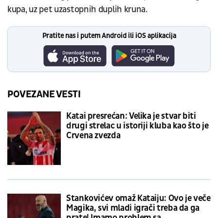
kupa, uz pet uzastopnih duplih kruna.
Pratite nas i putem Android ili iOS aplikacija
POVEZANE VESTI
Katai presrećan: Velika je stvar biti
drugi strelac u istoriji kluba kao što je
Crvena zvezda
Stankovićev omaž Kataiju: Ovo je veče
Magika, svi mladi igrači treba da ga
prate! Imamo problem sa