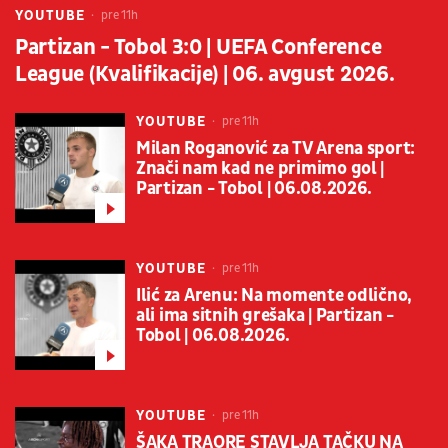
YOUTUBE
pre 11h
Partizan - Tobol 3:0 | UEFA Conference
League (Kvalifikacije) | 06. avgust 2026.
YOUTUBE
pre 11h
Milan Roganović za TV Arena sport:
Znači nam kad ne primimo gol |
Partizan - Tobol | 06.08.2026.
YOUTUBE
pre 11h
Ilić za Arenu: Na momente odlično,
ali ima sitnih grešaka | Partizan -
Tobol | 06.08.2026.
YOUTUBE
pre 11h
ŠAKA TRAORE STAVLJA TAČKU NA