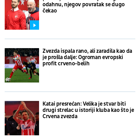
odahnu, njegov povratak se dugo
čekao
Zvezda ispala rano, ali zaradila kao da
je prošla dalje: Ogroman evropski
profit crveno-belih
Katai presrećan: Velika je stvar biti
drugi strelac u istoriji kluba kao što je
Crvena zvezda