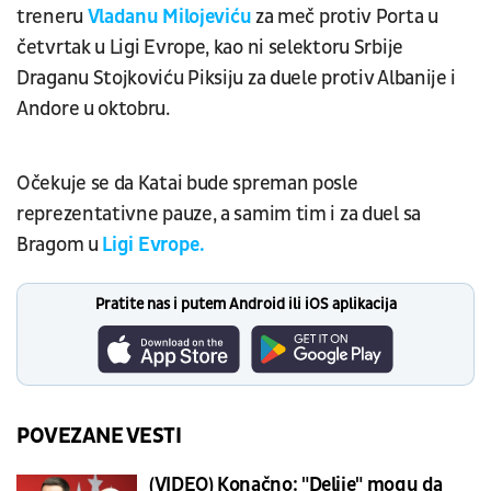
treneru
Vladanu Milojeviću
za meč protiv Porta u
četvrtak u Ligi Evrope, kao ni selektoru Srbije
Draganu Stojkoviću Piksiju za duele protiv Albanije i
Andore u oktobru.
Očekuje se da Katai bude spreman posle
reprezentativne pauze, a samim tim i za duel sa
Bragom u
Ligi Evrope.
Pratite nas i putem Android ili iOS aplikacija
POVEZANE VESTI
(VIDEO) Konačno: "Delije" mogu da