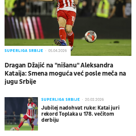
SUPERLIGA SRBIJE
05.04.2026
Dragan Džajić na "nišanu" Aleksandra
Kataija: Smena moguća već posle meča na
jugu Srbije
SUPERLIGA SRBIJE
20.02.2026
Jubilej nadohvat ruke: Katai juri
rekord Toplaka u 178. večitom
derbiju