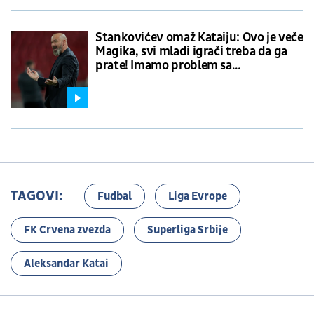
Stankovićev omaž Kataiju: Ovo je veče
Magika, svi mladi igrači treba da ga
prate! Imamo problem sa
motivacijom
TAGOVI:
Fudbal
Liga Evrope
FK Crvena zvezda
Superliga Srbije
Aleksandar Katai