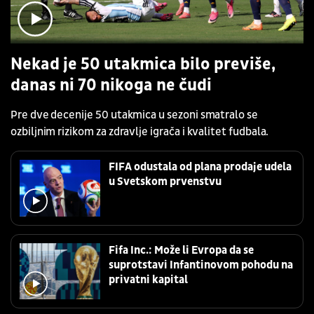
Nekad je 50 utakmica bilo previše,
danas ni 70 nikoga ne čudi
Pre dve decenije 50 utakmica u sezoni smatralo se
ozbiljnim rizikom za zdravlje igrača i kvalitet fudbala.
FIFA odustala od plana prodaje udela
u Svetskom prvenstvu
Fifa Inc.: Može li Evropa da se
suprotstavi Infantinovom pohodu na
privatni kapital