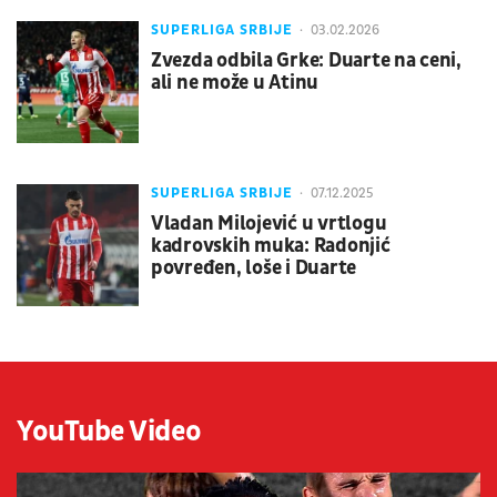
SUPERLIGA SRBIJE
03.02.2026
Zvezda odbila Grke: Duarte na ceni,
ali ne može u Atinu
SUPERLIGA SRBIJE
07.12.2025
Vladan Milojević u vrtlogu
kadrovskih muka: Radonjić
povređen, loše i Duarte
YouTube Video