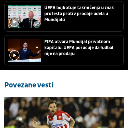
UEFA bojkotuje takmičenja u znak
protesta protiv prodaje udela u
Mundijalu
FIFA otvara Mundijal privatnom
kapitalu, UEFA poručuje da fudbal
nije na prodaju
Povezane vesti