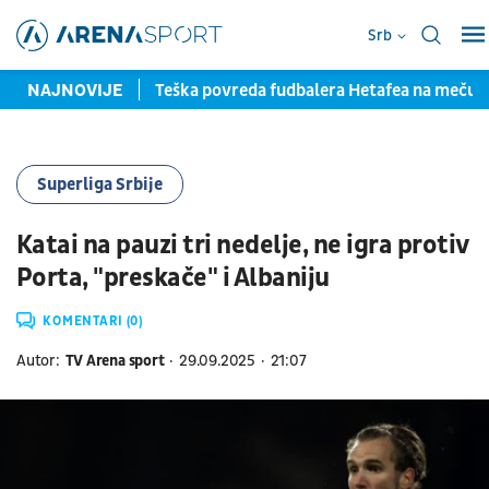
Srb
la pred potpisom
NAJNOVIJE
Teška povreda fudbalera Hetafea na meču
Superliga Srbije
Katai na pauzi tri nedelje, ne igra protiv
Porta, "preskače" i Albaniju
KOMENTARI (0)
Autor:
TV Arena sport
29.09.2025
21:07