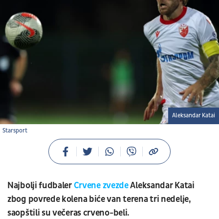
Aleksandar Katai
Starsport
Najbolji fudbaler
Crvene zvezde
Aleksandar Katai
zbog povrede kolena biće van terena tri nedelje,
saopštili su večeras crveno-beli.