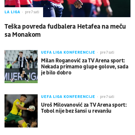
LA LIGA
pre 7 sati
Teška povreda fudbalera Hetafea na meču
sa Monakom
UEFA LIGA KONFERENCIJE
pre 7 sati
Milan Roganović za TV Arena sport:
Nekada primamo glupe golove, sada
je bilo dobro
UEFA LIGA KONFERENCIJE
pre 7 sati
Uroš Milovanović za TV Arena sport:
Tobol nije bez šansi u revanšu