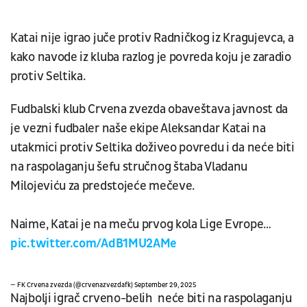
Katai nije igrao juče protiv Radničkog iz Kragujevca, a
kako navode iz kluba razlog je povreda koju je zaradio
protiv Seltika.
Fudbalski klub Crvena zvezda obaveštava javnost da
je vezni fudbaler naše ekipe Aleksandar Katai na
utakmici protiv Seltika doživeo povredu i da neće biti
na raspolaganju šefu stručnog štaba Vladanu
Milojeviću za predstojeće mečeve.
Naime, Katai je na meču prvog kola Lige Evrope…
pic.twitter.com/AdB1MU2AMe
— FK Crvena zvezda (@crvenazvezdafk)
September 29, 2025
Najbolji igrač crveno-belih neće biti na raspolaganju