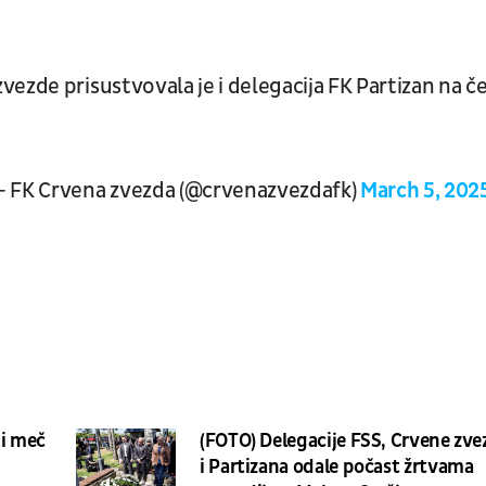
ezde prisustvovala je i delegacija FK Partizan na č
 FK Crvena zvezda (@crvenazvezdafk)
March 5, 202
ski meč
(FOTO) Delegacije FSS, Crvene zve
i Partizana odale počast žrtvama