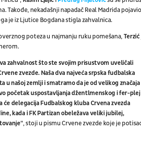
Mitiću",
Rasim Ljajić
i
Predrag Mijatović
su se pridruž
na. Takođe, nekadašnji napadač Real Madrida pojavio
ga je iz Ljutice Bogdana stigla zahvalnica.
roverznog poteza u najmanju ruku pomešana,
Terzić
m merom.
va zahvalnost što ste svojim prisustvom uveličali
 Crvene zvezde. Naša dva najveća srpska fudbalska
a u našoj zemlji i smatramo da je od velikog značaja
vo početak uspostavljanja džentlmenskog i fer-plej
da će delegacija Fudbalskog kluba Crvena zvezda
e, kada i FK Partizan obeležava veliki jubilej,
tovanje"
, stoji u pismu Crvene zvezde koje je potisa