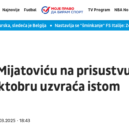
Najnovije
Fudbal
TV Program
NBA No 
rska, sledeća je Belgija
Nastavlja se "šminkanje" FS Italije: 
 Mijatoviću na prisustv
oktobru uzvraća istom
03.2025
18:43