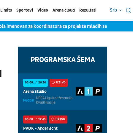
Srb
Limits
Sportovi
Video
Arena cloud
Rezultati
Zola imenovan za koordinatora za projekte mlađih selekcija Italij
PROGRAMSKA ŠEMA
u
06.08.
20:30
UŽIVO
Arena Studio
UEFA Liga Konferencija -
Fudbal
Kvalifikacije
06.08.
19:45
UŽIVO
PAOK - Anderlecht