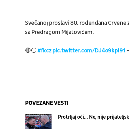
Svečanoj proslavi 80. rođendana Crvene zv
sa Predragom Mijatovićem.
🔴⚪️
#fkcz
pic.twitter.com/DJ4o9kpI91
—
POVEZANE VESTI
Protrljaj oči... Ne, nije prijatelj