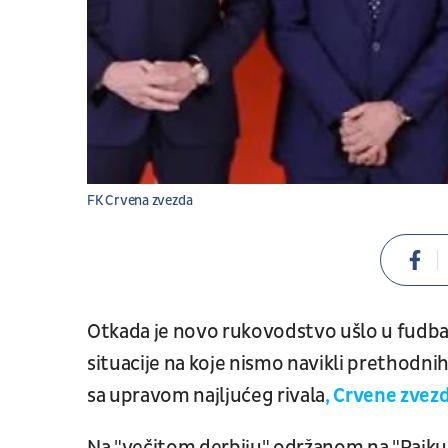
FK Crvena zvezda
Otkada je novo rukovodstvo ušlo u fudba
situacije na koje nismo navikli prethodnih
sa upravom najljućeg rivala
, Crvene zvez