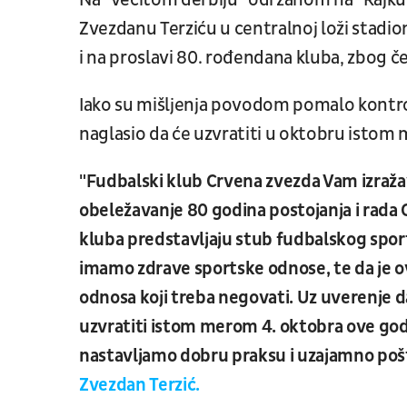
Na "večitom derbiju" održanom na "Rajku 
Zvezdanu Terziću u centralnoj loži stadio
i na proslavi 80. rođendana kluba, zbog če
Iako su mišljenja povodom pomalo kont
naglasio da će uzvratiti u oktobru isto
"Fudbalski klub Crvena zvezda Vam izraža
obeležavanje 80 godina postojanja i rada
kluba predstavljaju stub fudbalskog sport
imamo zdrave sportske odnose, te da je o
odnosa koji treba negovati. Uz uverenje 
uzvratiti istom merom 4. oktobra ove godin
nastavljamo dobru praksu i uzajamno poš
Zvezdan Terzić.