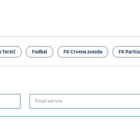
 Terzić
Fudbal
FK Crvena zvezda
FK Partiz