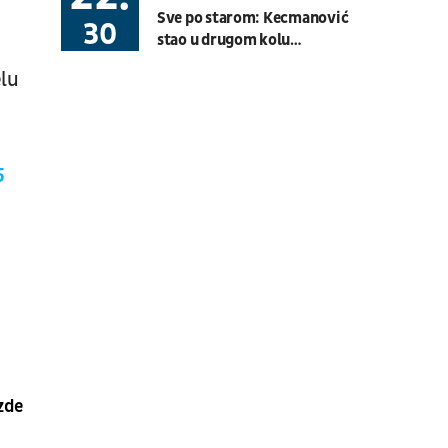
Sve po starom: Kecmanović
Basket 3x3
BG U23 League
30
stao u drugom kolu
Montreala
08.08.
19:30
UŽIVO
elu
Hartberg - Sturm
Fudbal
AUSTRIJSKA LIGA
5
08.08.
20:00
UŽIVO
Budućnost - Dečić
Fudbal
CRNOGORSKA LIGA
08.08.
17:30
UŽIVO
OFK Vršac - Proleter
Fudbal
PRVA LIGA SRBIJE
zde
07.08.
11:00
UŽIVO
Velika Britanija: Slobodan