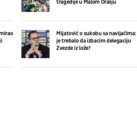
tragedije u Malom Orašju
umirao
Mijatović o sukobu sa navijačima:
ji
je trebalo da izbacim delegaciju
Zvezde iz lože?