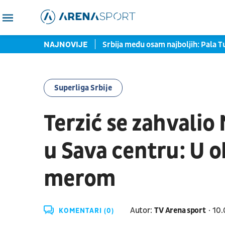
UFC zvezda prozvala Srbina
NAJNOVIJE
Srbija među osam najboljih: Pala Tu
Superliga Srbije
Terzić se zahvalio
u Sava centru: U 
merom
Autor:
TV Arena sport
10.
KOMENTARI (0)