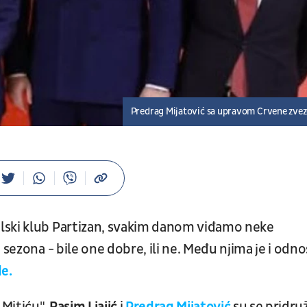
Predrag Mijatović sa upravom Crvene zve
lski klub Partizan, svakim danom viđamo neke
 sezona - bile one dobre, ili ne. Među njima je i odno
de.