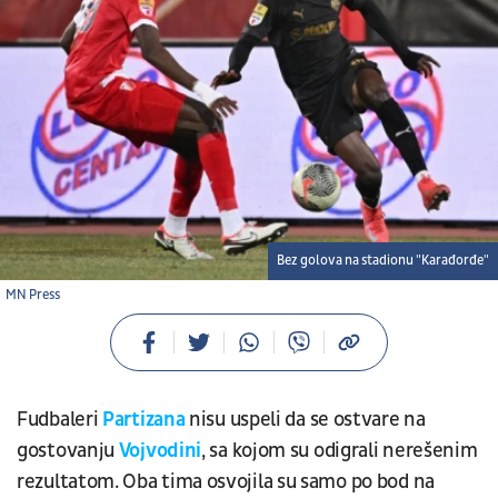
Bez golova na stadionu "Karađorđe"
MN Press
Fudbaleri
Partizana
nisu uspeli da se ostvare na
gostovanju
Vojvodini
, sa kojom su odigrali nerešenim
rezultatom. Oba tima osvojila su samo po bod na