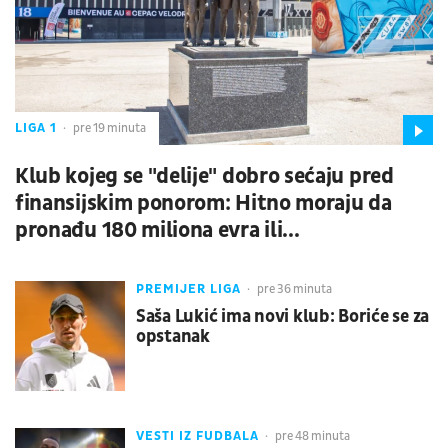
LIGA 1
pre 19 minuta
Klub kojeg se "delije" dobro sećaju pred
finansijskim ponorom: Hitno moraju da
pronađu 180 miliona evra ili...
PREMIJER LIGA
pre 36 minuta
Saša Lukić ima novi klub: Boriće se za
opstanak
VESTI IZ FUDBALA
pre 48 minuta