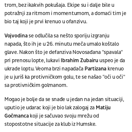
trom, bez ikakvih pokušaja. Ekipe su i dalje bile u
potražnji za ritmom i momentumom, a domaći tim je
bio taj koji je prvi krenuo u ofanzivu.
Vojvodina
se odlučila sa nešto sporiju izgranju
napada, što ih je u 26. minutu meča umalo koštalo
glave. Nakon što je defanziva Novosađana "spavala"
pri prenosu lopte, lukavi
Ibrahim Zubairu
uspeo je da
ukrade loptu. Veoma brzi napadača
Partizana
krenuo
je u juriš ka protivničkom golu, te se našao "oči u oči"
sa protivničkim golmanom.
Mogao je bolje da se snađe u jedan na jedan situaciji,
uputio je udarac koji je bio lak zalogaj za
Matiju
Gočmanca
koji je sačuvao svoju mrežu od
stopostotne situacije za klub iz Humske.