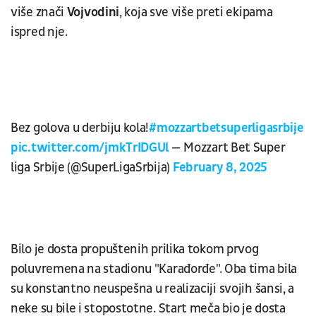
više znači
Vojvodini
, koja sve više preti ekipama
ispred nje.
Bez golova u derbiju kola!
#mozzartbetsuperligasrbije
pic.twitter.com/jmkTrIDGUl
— Mozzart Bet Super
liga Srbije (@SuperLigaSrbija)
February 8, 2025
Bilo je dosta propuštenih prilika tokom prvog
poluvremena na stadionu "Karađorđe". Oba tima bila
su konstantno neuspešna u realizaciji svojih šansi, a
neke su bile i stopostotne. Start meča bio je dosta