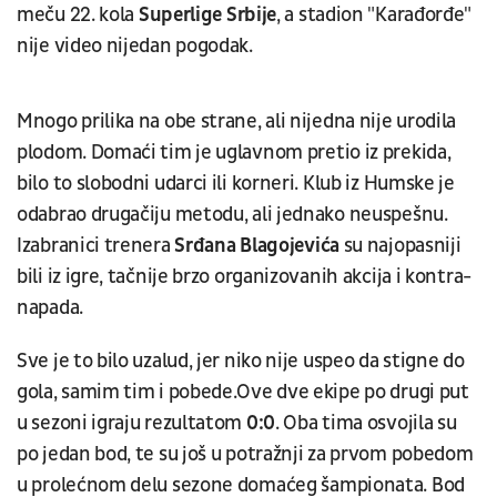
meču 22. kola
Superlige Srbije
, a stadion "Karađorđe"
nije video nijedan pogodak.
Mnogo prilika na obe strane, ali nijedna nije urodila
plodom. Domaći tim je uglavnom pretio iz prekida,
bilo to slobodni udarci ili korneri. Klub iz Humske je
odabrao drugačiju metodu, ali jednako neuspešnu.
Izabranici trenera
Srđana Blagojevića
su najopasniji
bili iz igre, tačnije brzo organizovanih akcija i kontra-
napada.
Sve je to bilo uzalud, jer niko nije uspeo da stigne do
gola, samim tim i pobede.Ove dve ekipe po drugi put
u sezoni igraju rezultatom
0:0
. Oba tima osvojila su
po jedan bod, te su još u potražnji za prvom pobedom
u prolećnom delu sezone domaćeg šampionata. Bod