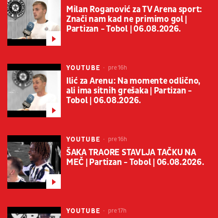
Milan Roganović za TV Arena sport:
Znači nam kad ne primimo gol |
Partizan - Tobol | 06.08.2026.
YOUTUBE
pre 16h
Ilić za Arenu: Na momente odlično,
ali ima sitnih grešaka | Partizan -
Tobol | 06.08.2026.
YOUTUBE
pre 16h
ŠAKA TRAORE STAVLJA TAČKU NA
MEČ | Partizan - Tobol | 06.08.2026.
YOUTUBE
pre 17h