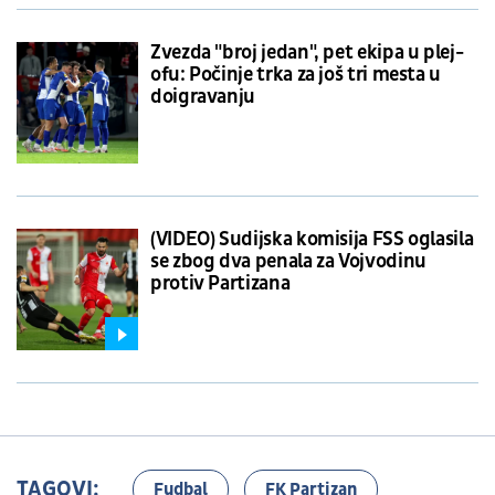
Zvezda "broj jedan", pet ekipa u plej-
ofu: Počinje trka za još tri mesta u
doigravanju
(VIDEO) Sudijska komisija FSS oglasila
se zbog dva penala za Vojvodinu
protiv Partizana
TAGOVI:
Fudbal
FK Partizan