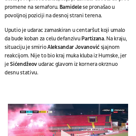
promene na semaforu.
Bamidele
se pronašao u
povoljnoj poziciji na desnoj strani terena.
Uputio je udarac zamaskiran u centaršut koji umalo
da bude koban za celu defanzivu
Partizana
. Na kraju,
situaciju je smirio
Aleksandar Jovanović
sjajnom
reakcijom. Nije to bio kraj muka kluba iz Humske, jer
je
Sićendžeov
udarac glavom iz kornera okrznuo
desnu stativu.