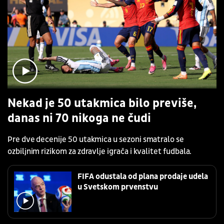
Nekad je 50 utakmica bilo previše,
danas ni 70 nikoga ne čudi
Pre dve decenije 50 utakmica u sezoni smatralo se
ozbiljnim rizikom za zdravlje igrača i kvalitet fudbala.
FIFA odustala od plana prodaje udela
u Svetskom prvenstvu