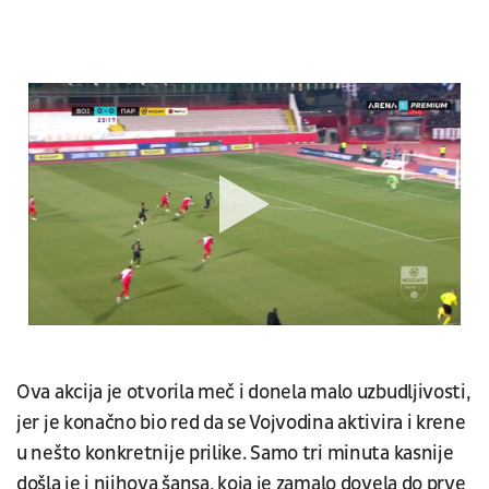
Ova akcija je otvorila meč i donela malo uzbudljivosti,
jer je konačno bio red da se Vojvodina aktivira i krene
u nešto konkretnije prilike. Samo tri minuta kasnije
došla je i njihova šansa, koja je zamalo dovela do prve