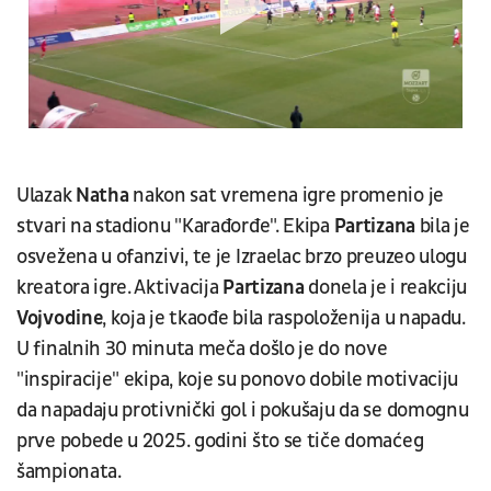
Ulazak
Natha
nakon sat vremena igre promenio je
stvari na stadionu "Karađorđe". Ekipa
Partizana
bila je
osvežena u ofanzivi, te je Izraelac brzo preuzeo ulogu
kreatora igre. Aktivacija
Partizana
donela je i reakciju
Vojvodine
, koja je tkaođe bila raspoloženija u napadu.
U finalnih 30 minuta meča došlo je do nove
"inspiracije" ekipa, koje su ponovo dobile motivaciju
da napadaju protivnički gol i pokušaju da se domognu
prve pobede u 2025. godini što se tiče domaćeg
šampionata.