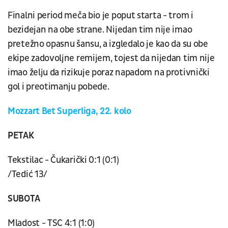
Finalni period meča bio je poput starta - trom i
bezidejan na obe strane. Nijedan tim nije imao
pretežno opasnu šansu, a izgledalo je kao da su obe
ekipe zadovoljne remijem, tojest da nijedan tim nije
imao želju da rizikuje poraz napadom na protivnički
gol i preotimanju pobede.
Mozzart Bet Superliga, 22. kolo
PETAK
Tekstilac - Čukarički 0:1 (0:1)
/Tedić 13/
SUBOTA
Mladost - TSC 4:1 (1:0)