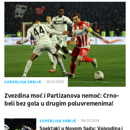
SUPERLIGA SRBIJE
09.03.2026
Zvezdina moć i Partizanova nemoć: Crno-
beli bez gola u drugim poluvremenima!
SUPERLIGA SRBIJE
08.03.2026
Spektakl u Novom Sadu: Vojvodina i