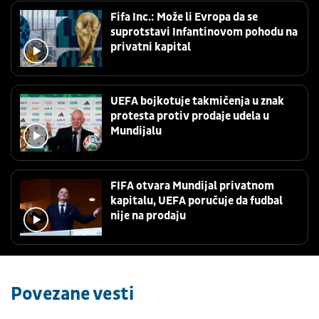
Fifa Inc.: Može li Evropa da se
suprotstavi Infantinovom pohodu na
privatni kapital
UEFA bojkotuje takmičenja u znak
protesta protiv prodaje udela u
Mundijalu
FIFA otvara Mundijal privatnom
kapitalu, UEFA poručuje da fudbal
nije na prodaju
Povezane vesti