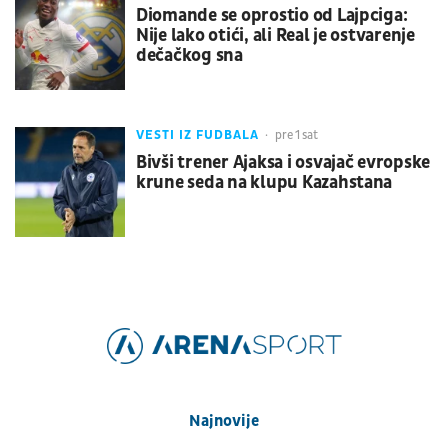
Diomande se oprostio od Lajpciga:
Nije lako otići, ali Real je ostvarenje
dečačkog sna
VESTI IZ FUDBALA
pre 1 sat
Bivši trener Ajaksa i osvajač evropske
krune seda na klupu Kazahstana
Najnovije