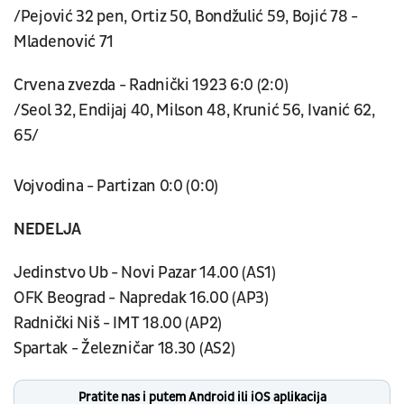
/Pejović 32 pen, Ortiz 50, Bondžulić 59, Bojić 78 -
Mladenović 71
Crvena zvezda - Radnički 1923 6:0 (2:0)
/Seol 32, Endijaj 40, Milson 48, Krunić 56, Ivanić 62,
65/
Vojvodina - Partizan 0:0 (0:0)
NEDELJA
Jedinstvo Ub - Novi Pazar 14.00 (AS1)
OFK Beograd - Napredak 16.00 (AP3)
Radnički Niš - IMT 18.00 (AP2)
Spartak - Železničar 18.30 (AS2)
Pratite nas i putem Android ili iOS aplikacija