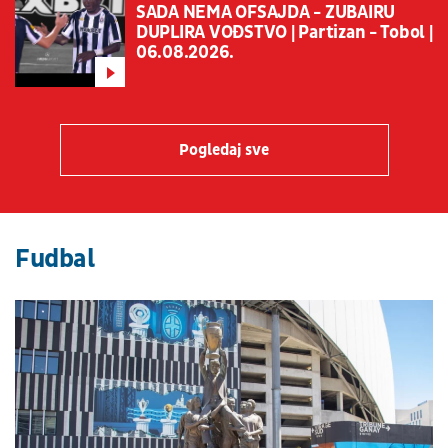
SADA NEMA OFSAJDA - ZUBAIRU
DUPLIRA VOĐSTVO | Partizan - Tobol |
06.08.2026.
Pogledaj sve
Fudbal