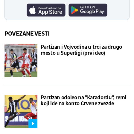
POVEZANE VESTI
Partizan i Vojvodina u trci za drugo
mesto u Superligi (prvi deo)
Partizan odoleo na "Karađorđu", remi
koji ide na konto Crvene zvezde