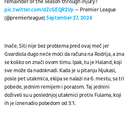
remainder of the season through injury?
pic.twitter.com/dZcGEQR2Vp
— Premier League
(@premierleague)
September 27, 2024
Inače, Siti nije bez problema pred ovaj meč jer
Gvardiola dugo neće moći da računa na Rodrija, a zna
se koliko on znači ovom timu. Ipak, tu je Haland, koji
sve može da nadoknadi. Kada je u pitanju Njukasl,
posle pet utakmica, ekipa se nalazi na 6. mestu, sa tri
pobede, jednim remijem i porazom. Taj jednini
doživeli su u poslednjoj utakmici protiv Fulama, koji
ih je iznenadio pobedom od 3:1.