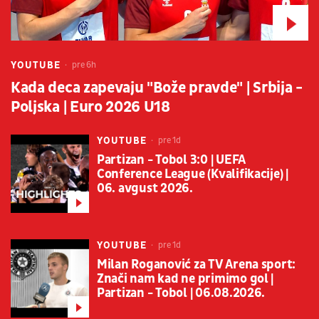
YOUTUBE
pre 6h
Kada deca zapevaju "Bože pravde" | Srbija -
Poljska | Euro 2026 U18
YOUTUBE
pre 1d
Partizan - Tobol 3:0 | UEFA
Conference League (Kvalifikacije) |
06. avgust 2026.
YOUTUBE
pre 1d
Milan Roganović za TV Arena sport:
Znači nam kad ne primimo gol |
Partizan - Tobol | 06.08.2026.