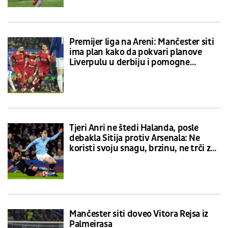
Premijer liga na Areni: Mančester siti
ima plan kako da pokvari planove
Liverpulu u derbiju i pomogne
Arsenalu
Tjeri Anri ne štedi Halanda, posle
debakla Sitija protiv Arsenala: Ne
koristi svoju snagu, brzinu, ne trči za
igrčima
Mančester siti doveo Vitora Rejsa iz
Palmeirasa