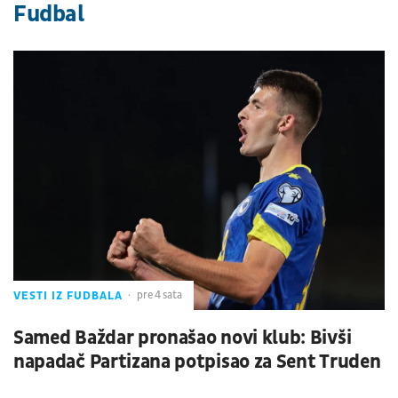
Fudbal
VESTI IZ FUDBALA
pre 4 sata
Samed Baždar pronašao novi klub: Bivši
napadač Partizana potpisao za Sent Truden