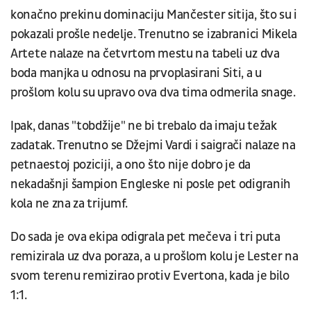
konačno prekinu dominaciju Mančester sitija, što su i
pokazali prošle nedelje. Trenutno se izabranici Mikela
Artete nalaze na četvrtom mestu na tabeli uz dva
boda manjka u odnosu na prvoplasirani Siti, a u
prošlom kolu su upravo ova dva tima odmerila snage.
Ipak, danas "tobdžije" ne bi trebalo da imaju težak
zadatak. Trenutno se Džejmi Vardi i saigrači nalaze na
petnaestoj poziciji, a ono što nije dobro je da
nekadašnji šampion Engleske ni posle pet odigranih
kola ne zna za trijumf.
Do sada je ova ekipa odigrala pet mečeva i tri puta
remizirala uz dva poraza, a u prošlom kolu je Lester na
svom terenu remizirao protiv Evertona, kada je bilo
1:1.