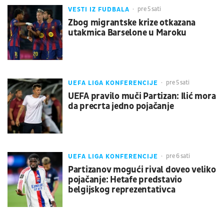
VESTI IZ FUDBALA
pre 5 sati
Zbog migrantske krize otkazana
utakmica Barselone u Maroku
UEFA LIGA KONFERENCIJE
pre 5 sati
UEFA pravilo muči Partizan: Ilić mora
da precrta jedno pojačanje
UEFA LIGA KONFERENCIJE
pre 6 sati
Partizanov mogući rival doveo veliko
pojačanje: Hetafe predstavio
belgijskog reprezentativca