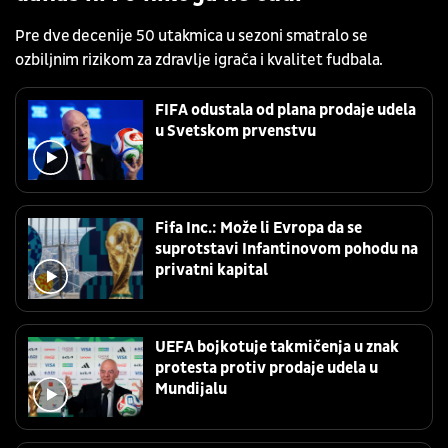
Pre dve decenije 50 utakmica u sezoni smatralo se
ozbiljnim rizikom za zdravlje igrača i kvalitet fudbala.
FIFA odustala od plana prodaje udela
u Svetskom prvenstvu
Fifa Inc.: Može li Evropa da se
suprotstavi Infantinovom pohodu na
privatni kapital
UEFA bojkotuje takmičenja u znak
protesta protiv prodaje udela u
Mundijalu