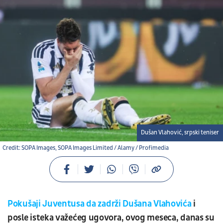
Dušan Vlahović, srpski teniser
Credit: SOPA Images, SOPA Images Limited / Alamy / Profimedia
Pokušaji Juventusa
da zadrži Dušana Vlahovića
i
posle isteka važećeg ugovora, ovog meseca, danas su