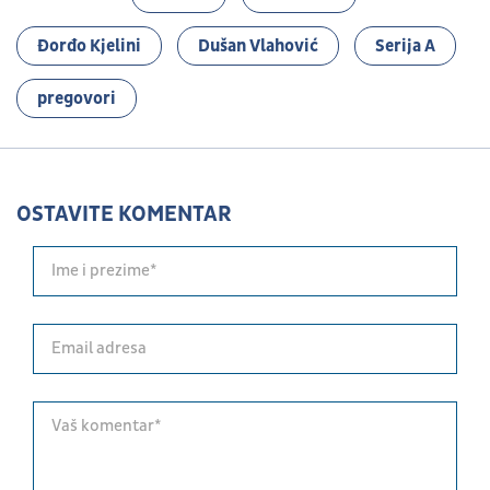
Đorđo Kjelini
Dušan Vlahović
Serija A
pregovori
OSTAVITE KOMENTAR