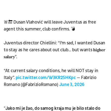
🚨🔚 Dusan Vlahović will leave Juventus as free
agent this summer, club confirms. 💣
Juventus director Chiellini: “I’m sad, I wanted Dusan
to stay as he cares about out club… but wants 𝐡𝐢𝐠𝐡𝐞𝐫
𝐬𝐚𝐥𝐚𝐫𝐲”.
“At current salary conditions, he will NOT stay in
Italy”.
pic.twitter.com/W3KR25HKpc
— Fabrizio
Romano (@FabrizioRomano)
June 3, 2026
"
Jako mi je žao, do samog kraja mu je bilo stalo do