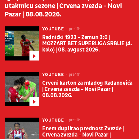
utakmicu sezone | Crvena zvezda - Novi
Pazar | 08.08.2026.
YOUTUBE
pre 11h
Radnički 1923 - Zemun 3:0 |
MOZZART BET SUPERLIGA SRBIJE (4.
kolo) | 08. avgust 2026.
YOUTUBE
pre 11h
Crveni karton za mladog Radanovića
| Crvena zvezda - Novi Pazar |
08.08.2026.
YOUTUBE
pre 11h
Enem duplirao prednost Zvezde |
Crvena zvezda - Novi Pazar |