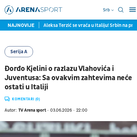
Srb
ražene od Španije
NAJNOVIJE
Aleksa Terzić se vraća u Italiju! Srbin na pr
Serija A
Đorđo Kjelini o razlazu Vlahovića i
Juventusa: Sa ovakvim zahtevima neće
ostati u Italiji
KOMENTARI (0)
Autor:
TV Arena sport
03.06.2026
22:00