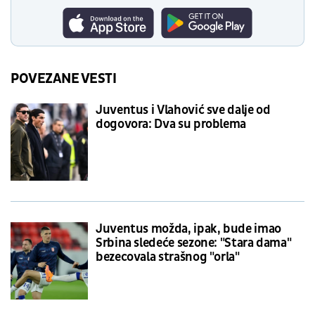
POVEZANE VESTI
Juventus i Vlahović sve dalje od
dogovora: Dva su problema
Juventus možda, ipak, bude imao
Srbina sledeće sezone: "Stara dama"
bezecovala strašnog "orla"