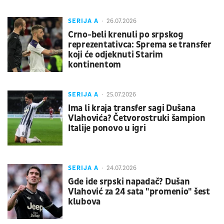
SERIJA A
26.07.2026
Crno-beli krenuli po srpskog
reprezentativca: Sprema se transfer
koji će odjeknuti Starim
kontinentom
SERIJA A
25.07.2026
Ima li kraja transfer sagi Dušana
Vlahovića? Četvorostruki šampion
Italije ponovo u igri
SERIJA A
24.07.2026
Gde ide srpski napadač? Dušan
Vlahović za 24 sata "promenio" šest
klubova