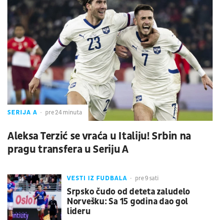
SERIJA A
pre 24 minuta
Aleksa Terzić se vraća u Italiju! Srbin na
pragu transfera u Seriju A
VESTI IZ FUDBALA
pre 9 sati
Srpsko čudo od deteta zaludelo
Norvešku: Sa 15 godina dao gol
lideru