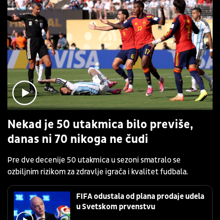
Nekad je 50 utakmica bilo previše,
danas ni 70 nikoga ne čudi
Pre dve decenije 50 utakmica u sezoni smatralo se
ozbiljnim rizikom za zdravlje igrača i kvalitet fudbala.
FIFA odustala od plana prodaje udela
u Svetskom prvenstvu