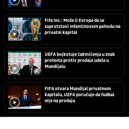
Fifa Inc.: Može li Evropa da se
suprotstavi Infantinovom pohodu na
privatni kapital
UEFA bojkotuje takmičenja u znak
protesta protiv prodaje udela u
Mundijalu
FIFA otvara Mundijal privatnom
kapitalu, UEFA poručuje da fudbal
nije na prodaju