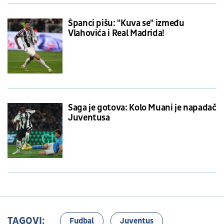
Španci pišu: "Kuva se" između
Vlahovića i Real Madrida!
Saga je gotova: Kolo Muani je napadač
Juventusa
TAGOVI:
Fudbal
Juventus