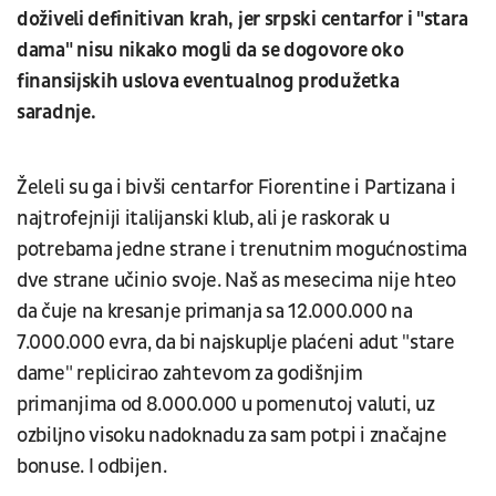
doživeli definitivan krah, jer srpski centarfor i "stara
dama" nisu nikako mogli da se dogovore oko
finansijskih uslova eventualnog produžetka
saradnje.
Želeli su ga i bivši centarfor Fiorentine i Partizana i
najtrofejniji italijanski klub, ali je raskorak u
potrebama jedne strane i trenutnim mogućnostima
dve strane učinio svoje. Naš as mesecima nije hteo
da čuje na kresanje primanja sa 12.000.000 na
7.000.000 evra, da bi najskuplje plaćeni adut "stare
dame" replicirao zahtevom za godišnjim
primanjima od 8.000.000 u pomenutoj valuti, uz
ozbiljno visoku nadoknadu za sam potpi i značajne
bonuse. I odbijen.