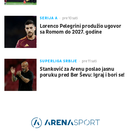
SERIJA A
pre 10 sati
Lorenco Pelegrini produžio ugovor
sa Romom do 2027. godine
SUPERLIGA SRBIJE
pre 11 sati
Stanković za Arenu poslao jasnu
poruku pred Ber Ševu: Igraj i bori se!