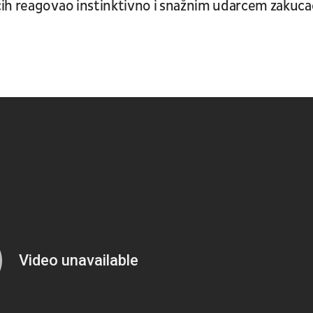
ćih reagovao instinktivno i snažnim udarcem zakuc