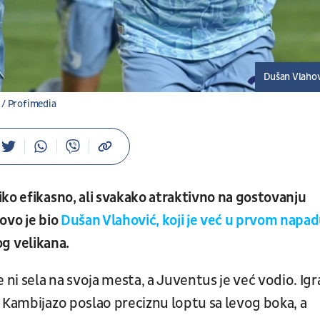
Dušan Vlaho
 / Profimedia
ko efikasno, ali svakako atraktivno na gostovanju
ovo je bio
Dušan Vlahović, koji je već u prvom napa
og velikana.
e ni sela na svoja mesta, a Juventus je već vodio. Ig
 Kambijazo poslao preciznu loptu sa levog boka, a