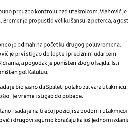
puno preuzeo kontrolu nad utakmicom. Vlahović je
Bremer je propustio veliku šansu iz peterca, a gost
 doneo je odmah na početku drugog poluvremena.
ić je prvi stigao do lopte i preciznim udarcem
AR drama, a pogodak je poništen zbog ofsajda. Isti
poništen gol Kaluluu.
ć tada je bio jasno da Spaleti polako zatvara utakmicu.
trošio" je vreme i stigao do pobede.
lano i sada je na trećoj poziciji sa bodom i utakmic
ović i drugovi sigurno koračaju ka još jednom izdanj