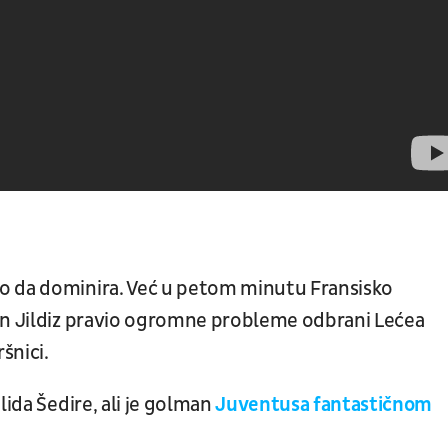
o da dominira. Već u petom minutu Fransisko
nan Jildiz pravio ogromne probleme odbrani Lećea
šnici.
lida Šedire, ali je golman
Juventusa fantastičnom