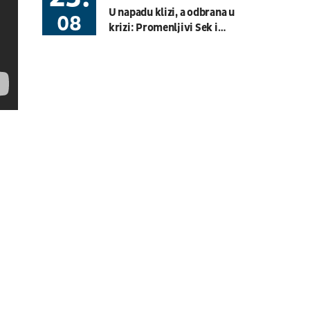
08.08.
19:30
UŽIVO
U napadu klizi, a odbrana u
08
Hartberg - Sturm
krizi: Promenljivi Sek i
Fudbal
AUSTRIJSKA LIGA
efikasni Zuba nastavili seriju
golova i "kaparisali" dvomeč
sa Hetafeom
08.08.
20:00
UŽIVO
Budućnost - Dečić
Fudbal
CRNOGORSKA LIGA
08.08.
17:30
UŽIVO
OFK Vršac - Proleter
Fudbal
PRVA LIGA SRBIJE
07.08.
11:00
UŽIVO
Velika Britanija: Slobodan
Trening 1
Moto Sport
MOTO 3