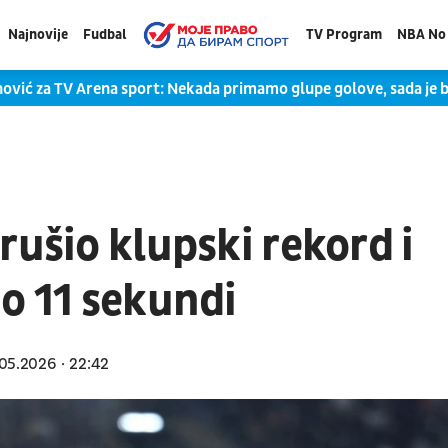
Najnovije
Fudbal
TV Program
NBA No 
 za TV Arena sport: Nekada primamo glupe golove, sada je bilo 
rušio klupski rekord i
o 11 sekundi
05.2026
22:42