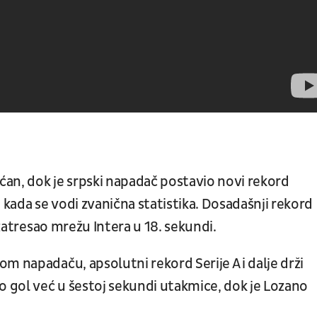
n, dok je srpski napadač postavio novi rekord
 kada se vodi zvanična statistika. Dosadašnji rekord
 zatresao mrežu Intera u 18. sekundi.
m napadaču, apsolutni rekord Serije A i dalje drži
o gol već u šestoj sekundi utakmice, dok je Lozano