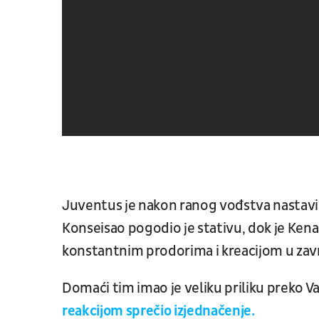
Juventus je nakon ranog vođstva nastavi
Konseisao pogodio je stativu, dok je Ke
konstantnim prodorima i kreacijom u zavr
Domaći tim imao je veliku priliku preko Va
reakcijom sprečio izjednačenje.