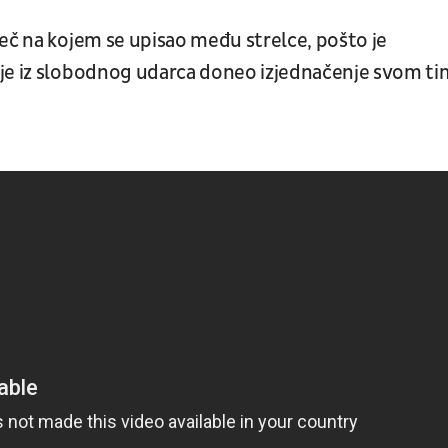
eč na kojem se upisao među strelce, pošto je
 je iz slobodnog udarca doneo izjednačenje svom ti