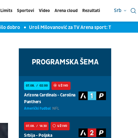
Srb
Limits
Sportovi
Video
Arena cloud
Rezultati
dobro
Uroš Milovanović za TV Arena sport: Tobol nije bez šan
PROGRAMSKA ŠEMA
07.08.
02:00
UŽIVO
Arizona Cardinals - Carolina
Panthers
Američki fudbal
NFL
07.08.
14:30
UŽIVO
Srbija - Poljska