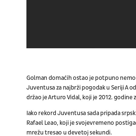
Golman domaćih ostao je potpuno nemoća
Juventusa za najbrži pogodak u Seriji A od
držao je Arturo Vidal, koji je 2012. godine
Iako rekord Juventusa sada pripada srpsko
Rafael Leao, koji je svojevremeno postiga
mrežu tresao u devetoj sekundi.