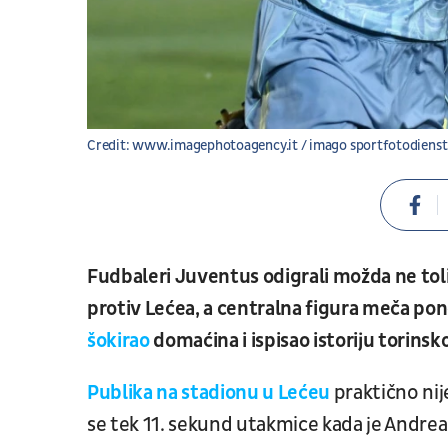
Credit: www.imagephotoagency.it / imago sportfotodienst
Fudbaleri Juventus odigrali možda ne toli
protiv Lećea, a centralna figura meča pon
šokirao
domaćina i ispisao istoriju torinsk
Publika na stadionu u Lećeu
praktično nij
se tek 11. sekund utakmice kada je Andrea