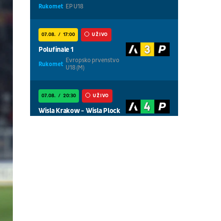
Rukomet
EP U18
07.08.
17:00
UŽIVO
Polufinale 1
Evropsko prvenstvo
Rukomet
U18 (M)
07.08.
20:30
UŽIVO
Wisla Krakow - Wisla Plock
Fudbal
POLJSKA LIGA
07.08.
01:00
UŽIVO
Centralni teren, dan 4,
popodnevna sesija
Tenis
WTA 1000 - Toronto
07.08.
01:00
UŽIVO