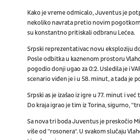
Kako je vreme odmicalo, Juventus je pot
nekoliko navrata pretio novim pogotkom, 
su konstantno pritiskali odbranu Lećea.
Srpski reprezentativac novu eksploziju
Posle odbitka u kaznenom prostoru Vlahov
pogodio donji ugao za 0:2. Usledila je i V
scenario viđen je i u 58. minut, a tada je 
Srpski as je izašao iz igre u 77. minut i ve
Do kraja igrao je tim iz Torina, sigurno, "
Sa nova tri boda Juventus je preskočio Mi
više od "rosonera". U svakom slučaju Vlah