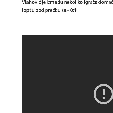
Vlahović je između nekoliko igrača doma
loptu pod prečku za - 0:1.