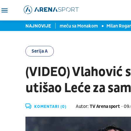
eda fudbalera Hetafea na meču sa Monakom
NAJNOVIJE
Milan Roganović
Serija A
(VIDEO) Vlahović s
utišao Leće za sam
Autor:
TV Arena sport
09.
KOMENTARI (0)