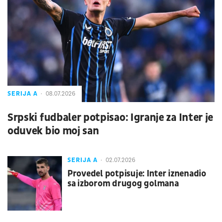
SERIJA A
08.07.2026
Srpski fudbaler potpisao: Igranje za Inter je
oduvek bio moj san
SERIJA A
02.07.2026
Provedel potpisuje: Inter iznenadio
sa izborom drugog golmana