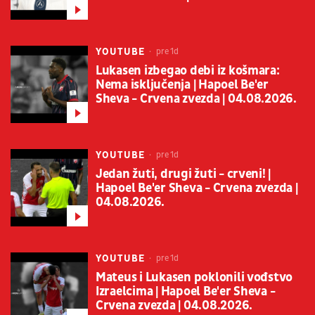
YOUTUBE
pre 1d
Lukasen izbegao debi iz košmara:
Nema isključenja | Hapoel Be'er
Sheva - Crvena zvezda | 04.08.2026.
YOUTUBE
pre 1d
Jedan žuti, drugi žuti - crveni! |
Hapoel Be'er Sheva - Crvena zvezda |
04.08.2026.
YOUTUBE
pre 1d
Mateus i Lukasen poklonili vođstvo
Izraelcima | Hapoel Be'er Sheva -
Crvena zvezda | 04.08.2026.