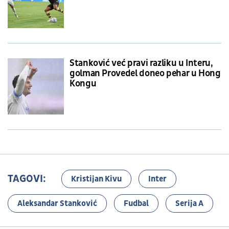
Stanković već pravi razliku u Interu,
golman Provedel doneo pehar u Hong
Kongu
TAGOVI:
Kristijan Kivu
Inter
Aleksandar Stanković
Fudbal
Serija A