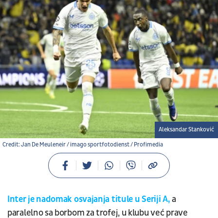
Aleksandar Stanković
Credit: Jan De Meuleneir / imago sportfotodienst / Profimedia
Inter je nadomak osvajanja titule u Seriji A
,
a
paralelno sa borbom za trofej, u klubu već prave