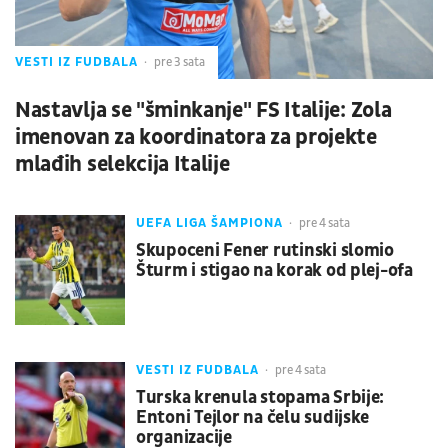
VESTI IZ FUDBALA
pre 3 sata
Nastavlja se "šminkanje" FS Italije: Zola
imenovan za koordinatora za projekte
mlađih selekcija Italije
UEFA LIGA ŠAMPIONA
pre 4 sata
Skupoceni Fener rutinski slomio
Šturm i stigao na korak od plej-ofa
VESTI IZ FUDBALA
pre 4 sata
Turska krenula stopama Srbije:
Entoni Tejlor na čelu sudijske
organizacije