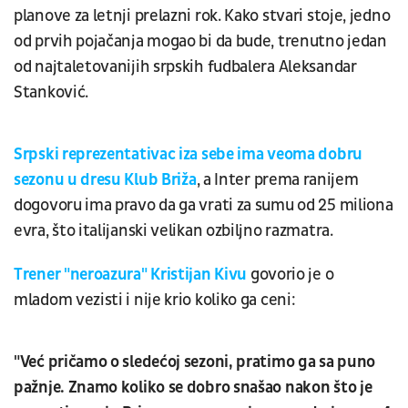
planove za letnji prelazni rok. Kako stvari stoje, jedno
od prvih pojačanja mogao bi da bude, trenutno jedan
od najtaletovanijih srpskih fudbalera Aleksandar
Stanković.
Srpski reprezentativac iza sebe ima veoma dobru
sezonu u dresu Klub Briža
, a Inter prema ranijem
dogovoru ima pravo da ga vrati za sumu od 25 miliona
evra, što italijanski velikan ozbiljno razmatra.
Trener "neroazura" Kristijan Kivu
govorio je o
mladom vezisti i nije krio koliko ga ceni:
"Već pričamo o sledećoj sezoni, pratimo ga sa puno
pažnje. Znamo koliko se dobro snašao nakon što je