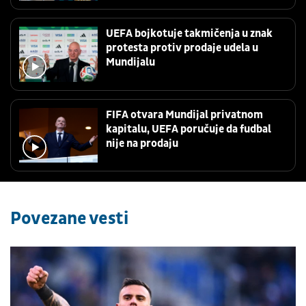
UEFA bojkotuje takmičenja u znak
protesta protiv prodaje udela u
Mundijalu
FIFA otvara Mundijal privatnom
kapitalu, UEFA poručuje da fudbal
nije na prodaju
Povezane vesti