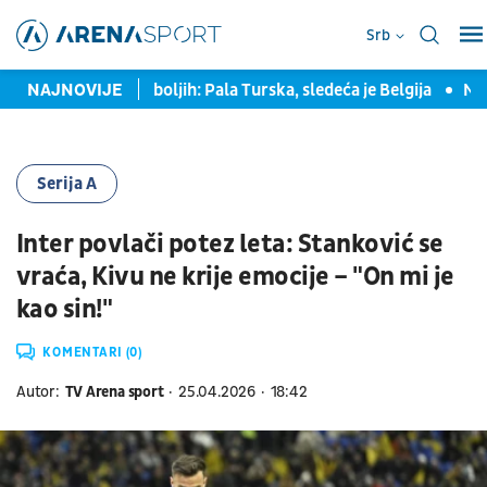
Srb
a među osam najboljih: Pala Turska, sledeća je Belgija
NAJNOVIJE
Nastavl
Serija A
Inter povlači potez leta: Stanković se
vraća, Kivu ne krije emocije – "On mi je
kao sin!"
KOMENTARI (0)
Autor:
TV Arena sport
25.04.2026
18:42