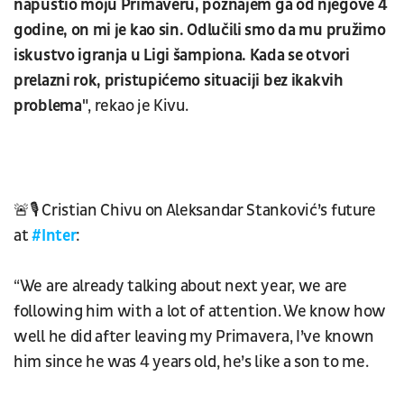
napustio moju Primaveru, poznajem ga od njegove 4
godine, on mi je kao sin. Odlučili smo da mu pružimo
iskustvo igranja u Ligi šampiona. Kada se otvori
prelazni rok, pristupićemo situaciji bez ikakvih
problema"
, rekao je Kivu.
🚨🎙️ Cristian Chivu on Aleksandar Stanković’s future
at
#Inter
:
“We are already talking about next year, we are
following him with a lot of attention. We know how
well he did after leaving my Primavera, I’ve known
him since he was 4 years old, he’s like a son to me.