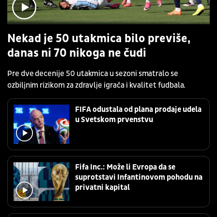
Nekad je 50 utakmica bilo previše,
danas ni 70 nikoga ne čudi
Pre dve decenije 50 utakmica u sezoni smatralo se
ozbiljnim rizikom za zdravlje igrača i kvalitet fudbala.
FIFA odustala od plana prodaje udela
u Svetskom prvenstvu
Fifa Inc.: Može li Evropa da se
suprotstavi Infantinovom pohodu na
privatni kapital