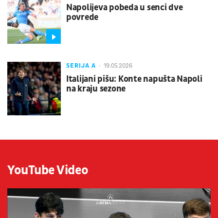
Napolijeva pobeda u senci dve
povrede
SERIJA A
19.05.2026
Italijani pišu: Konte napušta Napoli
na kraju sezone
YouTube Video