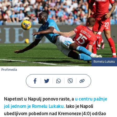
Romelu Lukaku
Profimedia
Napetost u Napulj ponovo raste, a
u centru pažnje
još jednom je Romelu Lukaku.
Iako je Napoli
ubedljivom pobedom nad Kremoneze (4:0) održao