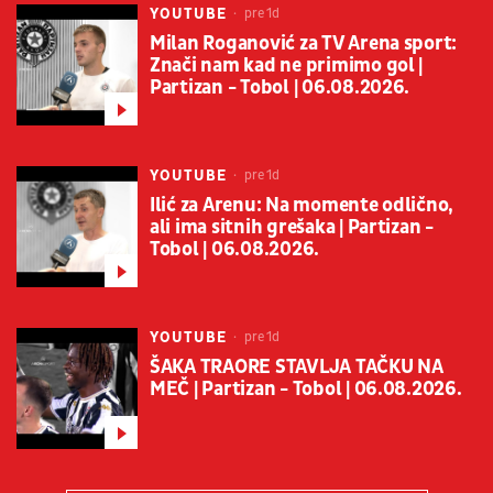
YOUTUBE
pre 1d
Milan Roganović za TV Arena sport:
Znači nam kad ne primimo gol |
Partizan - Tobol | 06.08.2026.
YOUTUBE
pre 1d
Ilić za Arenu: Na momente odlično,
ali ima sitnih grešaka | Partizan -
Tobol | 06.08.2026.
YOUTUBE
pre 1d
ŠAKA TRAORE STAVLJA TAČKU NA
MEČ | Partizan - Tobol | 06.08.2026.