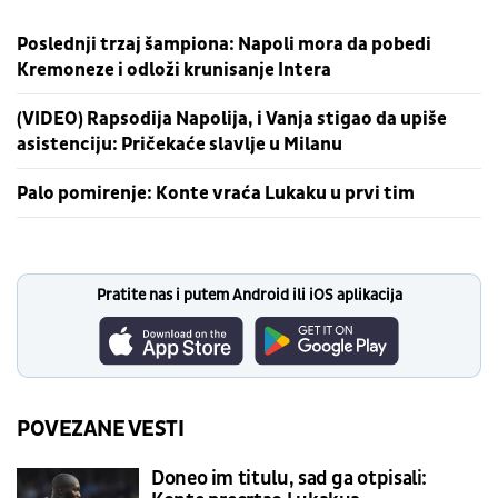
Poslednji trzaj šampiona: Napoli mora da pobedi
Kremoneze i odloži krunisanje Intera
(VIDEO) Rapsodija Napolija, i Vanja stigao da upiše
asistenciju: Pričekaće slavlje u Milanu
Palo pomirenje: Konte vraća Lukaku u prvi tim
Pratite nas i putem Android ili iOS aplikacija
POVEZANE VESTI
Doneo im titulu, sad ga otpisali: