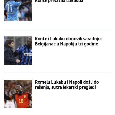
Konte precrtao Lukakua
Konte i Lukaku obnovili saradnju:
Belgijanac u Napoliju tri godine
Romelu Lukaku i Napoli došli do
rešenja, sutra lekarski pregledi