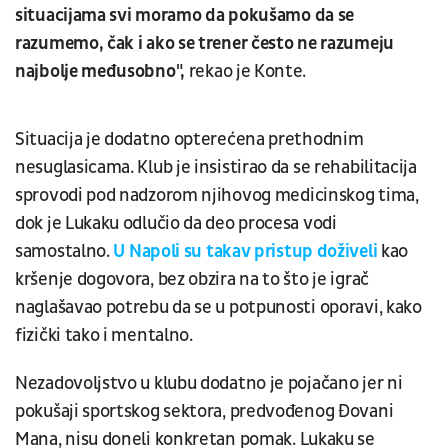
situacijama svi moramo da pokušamo da se
razumemo, čak i ako se trener često ne razumeju
najbolje međusobno",
rekao je Konte.
Situacija je dodatno opterećena prethodnim
nesuglasicama. Klub je insistirao da se rehabilitacija
sprovodi pod nadzorom njihovog medicinskog tima,
dok je Lukaku odlučio da deo procesa vodi
samostalno.
U Napoli su takav pristup doživeli
kao
kršenje dogovora, bez obzira na to što je igrač
naglašavao potrebu da se u potpunosti oporavi, kako
fizički tako i mentalno.
Nezadovoljstvo u klubu dodatno je pojačano jer ni
pokušaji sportskog sektora, predvođenog Đovani
Mana, nisu doneli konkretan pomak. Lukaku se