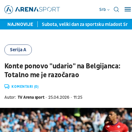
Srb
rselone u Maroku
NAJNOVIJE
Subota, veliki dan za sportsku mladost Srbi
Serija A
Konte ponovo "udario" na Belgijanca:
Totalno me je razočarao
KOMENTARI (0)
Autor:
TV Arena sport
25.04.2026
11:25