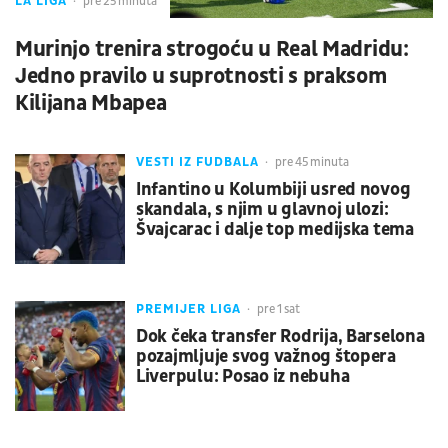
LA LIGA
pre 25 minuta
Murinjo trenira strogoću u Real Madridu:
Jedno pravilo u suprotnosti s praksom
Kilijana Mbapea
VESTI IZ FUDBALA
pre 45 minuta
Infantino u Kolumbiji usred novog
skandala, s njim u glavnoj ulozi:
Švajcarac i dalje top medijska tema
PREMIJER LIGA
pre 1 sat
Dok čeka transfer Rodrija, Barselona
pozajmljuje svog važnog štopera
Liverpulu: Posao iz nebuha