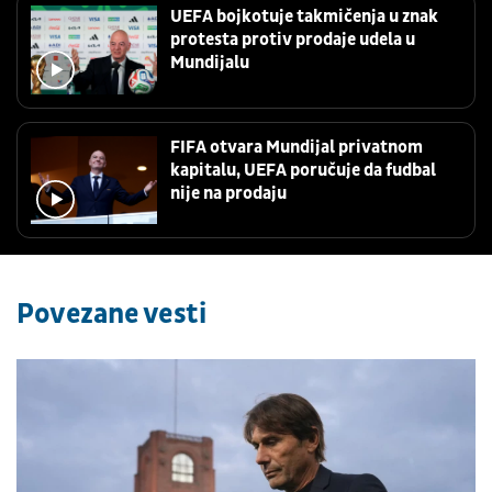
UEFA bojkotuje takmičenja u znak
protesta protiv prodaje udela u
Mundijalu
FIFA otvara Mundijal privatnom
kapitalu, UEFA poručuje da fudbal
nije na prodaju
Povezane vesti