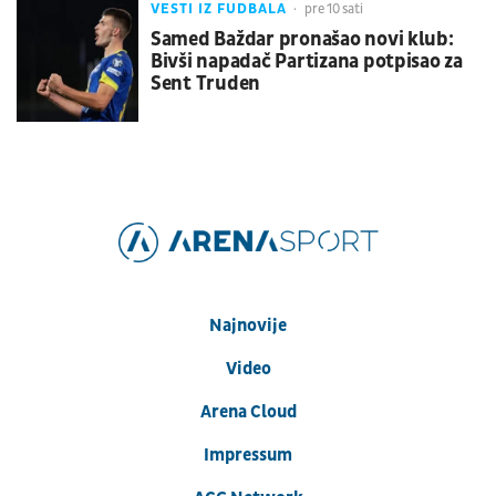
VESTI IZ FUDBALA
pre 10 sati
Samed Baždar pronašao novi klub:
Bivši napadač Partizana potpisao za
Sent Truden
Najnovije
Video
Arena Cloud
Impressum