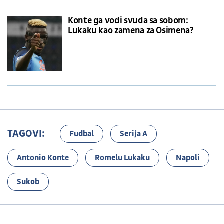
Konte ga vodi svuda sa sobom:
Lukaku kao zamena za Osimena?
TAGOVI:
Fudbal
Serija A
Antonio Konte
Romelu Lukaku
Napoli
Sukob