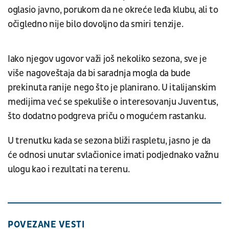
oglasio javno, porukom da ne okreće leđa klubu, ali to
očigledno nije bilo dovoljno da smiri tenzije.
Iako njegov ugovor važi još nekoliko sezona, sve je
više nagoveštaja da bi saradnja mogla da bude
prekinuta ranije nego što je planirano. U italijanskim
medijima već se spekuliše o interesovanju Juventus,
što dodatno podgreva priču o mogućem rastanku.
U trenutku kada se sezona bliži raspletu, jasno je da
će odnosi unutar svlačionice imati podjednako važnu
ulogu kao i rezultati na terenu.
POVEZANE VESTI