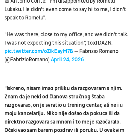
🚨 Antonio Conte: “I’m disappointed by Romelu
Lukaku. He didn’t even come to say hi to me, I didn’t
speak to Romelu”.
“He was there, close to my office, and we didn’t talk.
I was not expecting this situation”, told DAZN.
pic.twitter.com/oZIkEayM7B
— Fabrizio Romano
(@FabrizioRomano)
April 24, 2026
"Iskreno, nisam imao priliku da razgovaram s njim.
Znam da je neki od članova stručnog štaba
razgovarao, on je svratio u trening centar, ali ne i u
moju kancelariju. Niko nije došao da pokuca ili da
direktno razgovara sa mnom i to me je razočaralo.
Očekivao sam barem pozdrav ili poruku. U ovakvim