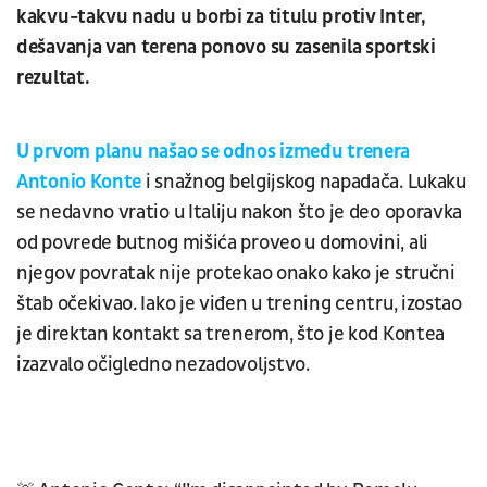
kakvu-takvu nadu u borbi za titulu protiv Inter,
dešavanja van terena ponovo su zasenila sportski
rezultat.
U prvom planu našao se odnos između trenera
Antonio Konte
i snažnog belgijskog napadača. Lukaku
se nedavno vratio u Italiju nakon što je deo oporavka
od povrede butnog mišića proveo u domovini, ali
njegov povratak nije protekao onako kako je stručni
štab očekivao. Iako je viđen u trening centru, izostao
je direktan kontakt sa trenerom, što je kod Kontea
izazvalo očigledno nezadovoljstvo.