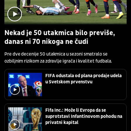
Nekad je 50 utakmica bilo previše,
danas ni 70 nikoga ne čudi
Pre dve decenije 50 utakmica u sezoni smatralo se
ozbiljnim rizikom za zdravlje igrača i kvalitet fudbala.
FIFA odustala od plana prodaje udela
u Svetskom prvenstvu
Fifa Inc.: Može li Evropa da se
suprotstavi Infantinovom pohodu na
privatni kapital