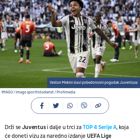
Veston Mekini slavi pobedonosni pogodak Juventusa
IMAGO / imago sportfotodienst / Profimedia
Drži se
Juventus
i dalje u trci za
TOP 4 Serije A
, koja
će doneti vizu za naredno izdanje
UEFA Lige