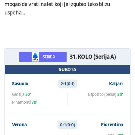
mogao da vrati nalet koji je izgubio tako blizu
uspeha...
31. KOLO (Serija A)
SUBOTA
Sasuolo
Kaljari
2:1 (0:1)
Garsija
50'
Espozito (penal)
30'
Pinamonti
78'
Verona
Fiorentina
0:1 (0:0)