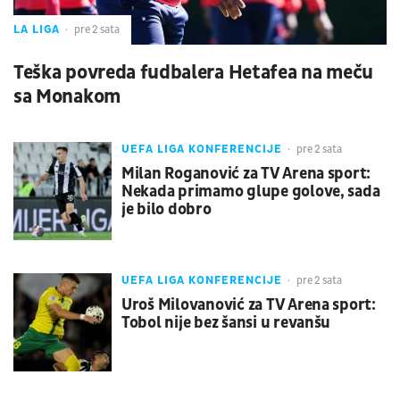
LA LIGA
pre 2 sata
Teška povreda fudbalera Hetafea na meču
sa Monakom
UEFA LIGA KONFERENCIJE
pre 2 sata
Milan Roganović za TV Arena sport:
Nekada primamo glupe golove, sada
je bilo dobro
UEFA LIGA KONFERENCIJE
pre 2 sata
Uroš Milovanović za TV Arena sport:
Tobol nije bez šansi u revanšu