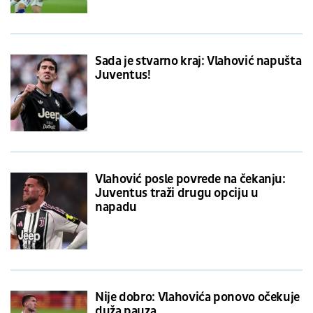
Sada je stvarno kraj: Vlahović napušta
Juventus!
Vlahović posle povrede na čekanju:
Juventus traži drugu opciju u
napadu
Nije dobro: Vlahovića ponovo očekuje
duža pauza