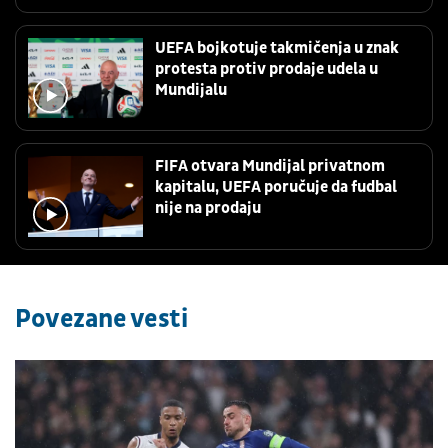
UEFA bojkotuje takmičenja u znak
protesta protiv prodaje udela u
Mundijalu
FIFA otvara Mundijal privatnom
kapitalu, UEFA poručuje da fudbal
nije na prodaju
Povezane vesti