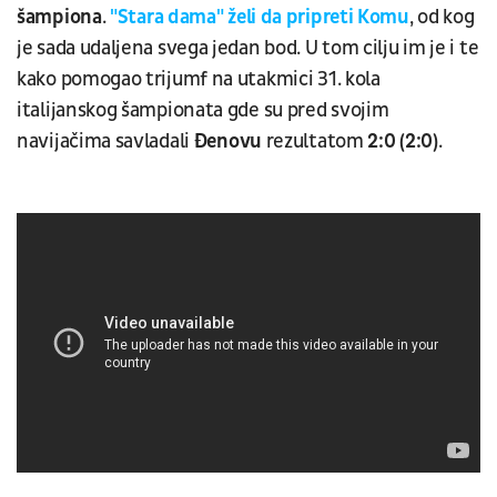
šampiona
.
"Stara dama" želi da pripreti Komu
, od kog
je sada udaljena svega jedan bod. U tom cilju im je i te
kako pomogao trijumf na utakmici 31. kola
italijanskog šampionata gde su pred svojim
navijačima savladali
Đenovu
rezultatom
2:0 (2:0)
.