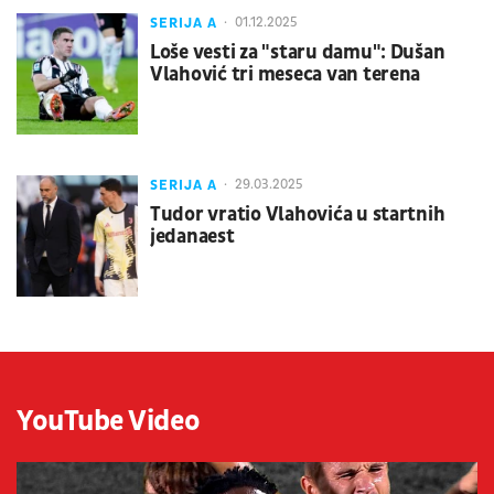
SERIJA A
01.12.2025
Loše vesti za "staru damu": Dušan
Vlahović tri meseca van terena
SERIJA A
29.03.2025
Tudor vratio Vlahovića u startnih
jedanaest
YouTube Video