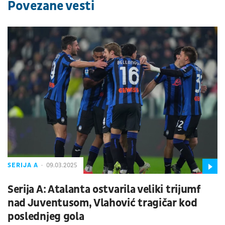
Povezane vesti
SERIJA A
09.03.2025
Serija A: Atalanta ostvarila veliki trijumf
nad Juventusom, Vlahović tragičar kod
poslednjeg gola