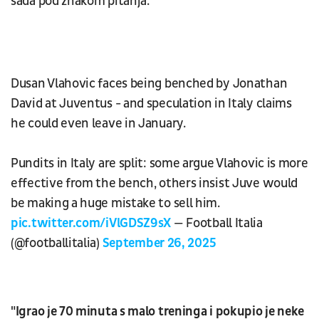
sada pod znakom pitanja.
Dusan Vlahovic faces being benched by Jonathan
David at Juventus - and speculation in Italy claims
he could even leave in January.
Pundits in Italy are split: some argue Vlahovic is more
effective from the bench, others insist Juve would
be making a huge mistake to sell him.
pic.twitter.com/iVlGDSZ9sX
— Football Italia
(@footballitalia)
September 26, 2025
"Igrao je 70 minuta s malo treninga i pokupio je neke