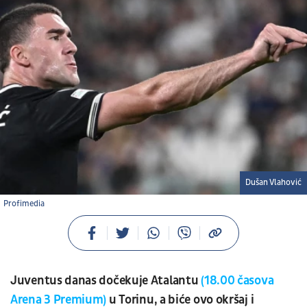
Dušan Vlahović
Profimedia
Juventus danas dočekuje Atalantu
(18.00 časova
Arena 3 Premium)
u Torinu, a biće ovo okršaj i