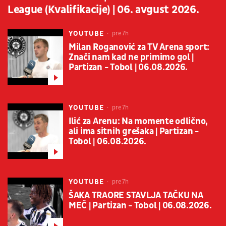
League (Kvalifikacije) | 06. avgust 2026.
YOUTUBE
pre 7h
Milan Roganović za TV Arena sport:
Znači nam kad ne primimo gol |
Partizan - Tobol | 06.08.2026.
YOUTUBE
pre 7h
Ilić za Arenu: Na momente odlično,
ali ima sitnih grešaka | Partizan -
Tobol | 06.08.2026.
YOUTUBE
pre 7h
ŠAKA TRAORE STAVLJA TAČKU NA
MEČ | Partizan - Tobol | 06.08.2026.