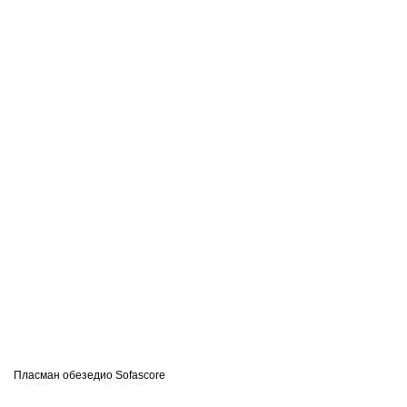
Пласман обезедио
Sofascore