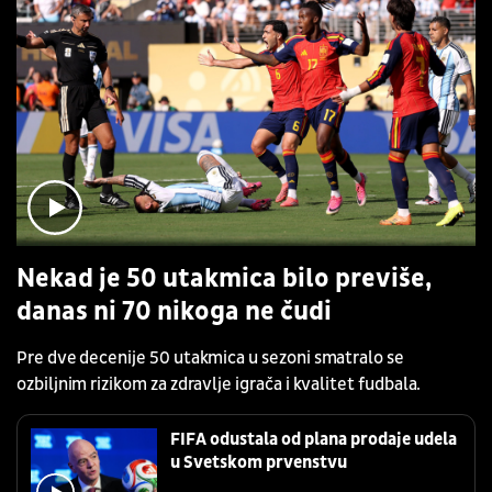
Nekad je 50 utakmica bilo previše,
danas ni 70 nikoga ne čudi
Pre dve decenije 50 utakmica u sezoni smatralo se
ozbiljnim rizikom za zdravlje igrača i kvalitet fudbala.
FIFA odustala od plana prodaje udela
u Svetskom prvenstvu