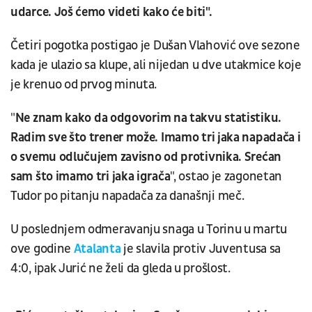
udarce. Još ćemo videti kako će biti".
Četiri pogotka postigao je Dušan Vlahović ove sezone
kada je ulazio sa klupe, ali nijedan u dve utakmice koje
je krenuo od prvog minuta.
"
Ne znam kako da odgovorim na takvu statistiku.
Radim sve što trener može. Imamo tri jaka napadača i
o svemu odlučujem zavisno od protivnika. Srećan
sam što imamo tri jaka igrača
", ostao je zagonetan
Tudor po pitanju napadača za današnji meč.
U poslednjem odmeravanju snaga u Torinu u martu
ove godine
Atalanta
je slavila protiv Juventusa sa
4:0, ipak Jurić ne želi da gleda u prošlost.