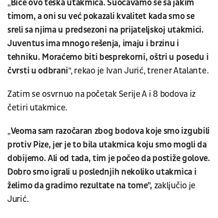
„
Biće ovo teška utakmica. Suočavamo se sa jakim
timom, a oni su već pokazali kvalitet kada smo se
sreli sa njima u predsezoni na prijateljskoj utakmici.
Juventus ima mnogo rešenja, imaju i brzinu i
tehniku. Moraćemo biti besprekorni, oštri u posedu i
čvrsti u odbrani
“, rekao je Ivan Jurić, trener Atalante.
Zatim se osvrnuo na početak Serije A i 8 bodova iz
četiri utakmice.
„
Veoma sam razočaran zbog bodova koje smo izgubili
protiv Pize, jer je to bila utakmica koju smo mogli da
dobijemo. Ali od tada, tim je počeo da postiže golove.
Dobro smo igrali u poslednjih nekoliko utakmica i
želimo da gradimo rezultate na tome",
zaključio je
Jurić.