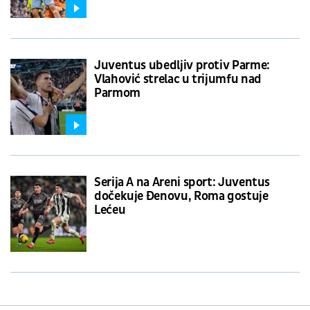
Juventus ubedljiv protiv Parme:
Vlahović strelac u trijumfu nad
Parmom
Serija A na Areni sport: Juventus
dočekuje Đenovu, Roma gostuje
Lećeu