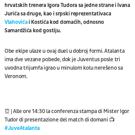
hrvatskih trenera Igora Tudora sa jedne strane i Ivana
Jurića sa druge, kao i srpski reprezentativaca
Vlahovića
i Kostića kod domaćih, odnosno
Samardžića kod gostiju.
Obe ekipe ulaze u ovaj duel u dobroj formi. Atalanta
ima dve vezane pobede, dok je Juventus posle tri
uvodna trijumfa igrao u minulom kolu nerešeno sa
Veronom.
⏰ | Alle ore 14:30 la conferenza stampa di Mister Igor
Tudor di presentazione del match di domani 📺
#JuveAtalanta