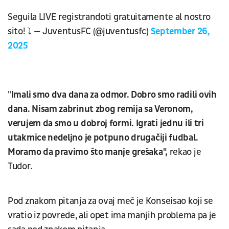
Seguila LIVE registrandoti gratuitamente al nostro
sito! ⤵️ — JuventusFC (@juventusfc)
September 26,
2025
"
Imali smo dva dana za odmor. Dobro smo radili ovih
dana. Nisam zabrinut zbog remija sa Veronom,
verujem da smo u dobroj formi. Igrati jednu ili tri
utakmice nedeljno je potpuno drugačiji fudbal.
Moramo da pravimo što manje grešaka",
rekao je
Tudor.
Pod znakom pitanja za ovaj meč je Konseisao koji se
vratio iz povrede, ali opet ima manjih problema pa je