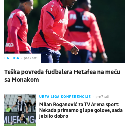
LA LIGA
pre 7 sati
Teška povreda fudbalera Hetafea na meču
sa Monakom
UEFA LIGA KONFERENCIJE
pre 7 sati
Milan Roganović za TV Arena sport:
Nekada primamo glupe golove, sada
je bilo dobro