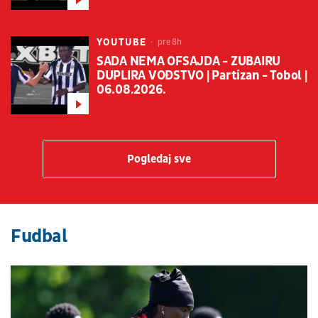
YOUTUBE
pre 8h
SADA NEMA OFSAJDA - ZUBAIRU
DUPLIRA VOĐSTVO | Partizan - Tobol |
06.08.2026.
Pogledaj sve
Fudbal