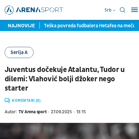
Srb
la pred potpisom
NAJNOVIJE
Teška povreda fudbalera Hetafea na meču
Serija A
Juventus dočekuje Atalantu, Tudor u
dilemi: Vlahović bolji džoker nego
starter
KOMENTARI (0)
Autor:
TV Arena sport
27.09.2025
13:15