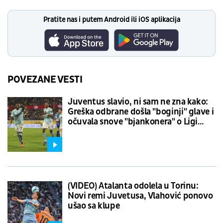
Pratite nas i putem Android ili iOS aplikacija
POVEZANE VESTI
Juventus slavio, ni sam ne zna kako:
Greška odbrane došla "boginji" glave i
očuvala snove "bjankonera" o Ligi
šampiona
(VIDEO) Atalanta odolela u Torinu:
Novi remi Juvetusa, Vlahović ponovo
ušao sa klupe