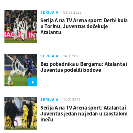
SERIJA A
09.03.2025
Serija A na TV Arena sport: Derbi kola
u Torinu, Juventus dočekuje
Atalantu
SERIJA A
14.01.2025
Bez pobednika u Bergamu: Atalanta i
Juventus podelili bodove
SERIJA A
14.01.2025
Serija A na TV Arena sport: Atalanta i
Juventus jedan na jedan u zaostalom
meču