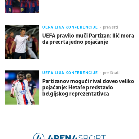
UEFA LIGA KONFERENCIJE
pre 9 sati
UEFA pravilo muči Partizan: Ilić mora
da precrta jedno pojačanje
UEFA LIGA KONFERENCIJE
pre 10 sati
Partizanov mogući rival doveo veliko
pojačanje: Hetafe predstavio
belgijskog reprezentativca