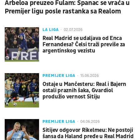
Arbeloa preuzeo Fulam: Španac se vraća u
Premijer ligu posle rastanka sa Realom
LA LIGA
02.07.2026
Real Madrid se udaljava od Enca
Fernandesa? Čelsi traži previše za
argentinskog vezistu
PREMIJER LIGA
15.06.2026
Ostaje u Mančesteru: Real i Bajern
ostali praznih šaka, Gvardiol
produžio vernost Sitiju
PREMIJER LIGA
04.06.2026
Sitijev odgovor Rikelmeu: Ne postoji
šansa da Haland pređe u Real Madrid