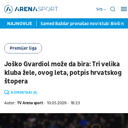
Srb
avljene u Torontu
NAJNOVIJE
Samed Baždar pronašao novi klub: Bivši na
Premijer liga
Joško Gvardiol može da bira: Tri velika
kluba žele, ovog leta, potpis hrvatskog
štopera
KOMENTARI (0)
Autor:
TV Arena sport
10.05.2026
18:23