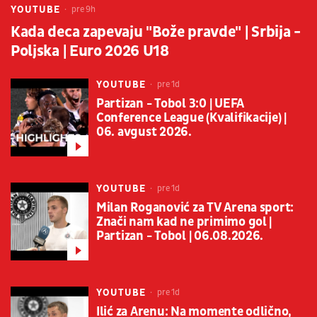
YOUTUBE
pre 9h
Kada deca zapevaju "Bože pravde" | Srbija -
Poljska | Euro 2026 U18
YOUTUBE
pre 1d
Partizan - Tobol 3:0 | UEFA
Conference League (Kvalifikacije) |
06. avgust 2026.
YOUTUBE
pre 1d
Milan Roganović za TV Arena sport:
Znači nam kad ne primimo gol |
Partizan - Tobol | 06.08.2026.
YOUTUBE
pre 1d
Ilić za Arenu: Na momente odlično,