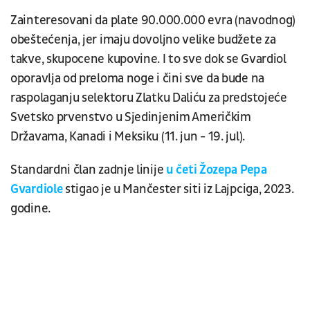
Zainteresovani da plate 90.000.000 evra (navodnog)
obeštećenja, jer imaju dovoljno velike budžete za
takve, skupocene kupovine. I to sve dok se Gvardiol
oporavlja od preloma noge i čini sve da bude na
raspolaganju selektoru Zlatku Daliću za predstojeće
Svetsko prvenstvo u Sjedinjenim Američkim
Državama, Kanadi i Meksiku (11. jun - 19. jul).
Standardni član zadnje linije
u četi Žozepa Pepa
Gvardiole
stigao je u Mančester siti iz Lajpciga, 2023.
godine.