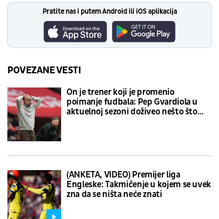
Pratite nas i putem Android ili iOS aplikacija
POVEZANE VESTI
On je trener koji je promenio
poimanje fudbala: Pep Gvardiola u
aktuelnoj sezoni doživeo nešto što
nikada nije
(ANKETA, VIDEO) Premijer liga
Engleske: Takmičenje u kojem se uvek
zna da se ništa neće znati