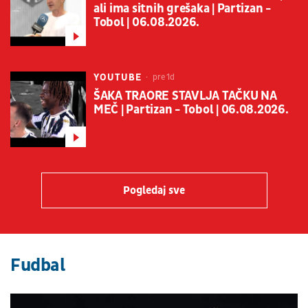
ali ima sitnih grešaka | Partizan -
Tobol | 06.08.2026.
YOUTUBE
pre 1d
ŠAKA TRAORE STAVLJA TAČKU NA
MEČ | Partizan - Tobol | 06.08.2026.
Pogledaj sve
Fudbal