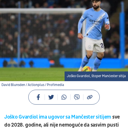
Joško Gvardiol, štoper Mančester sitija
David Blunsden / Actionplus / Profimedia
Joško Gvardiol
ima ugovor sa Mančester sitijem
sve
do 2028. godine, ali nije nemoguće da sasvim pusti