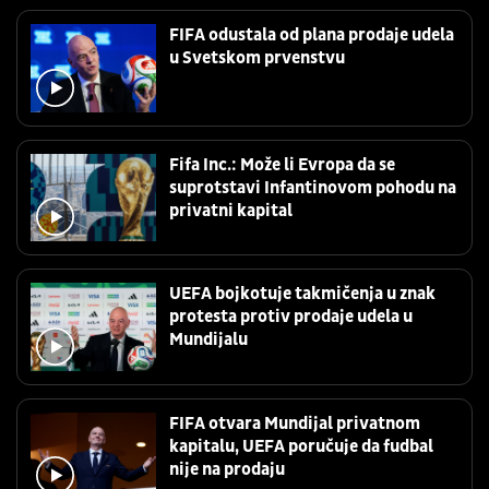
FIFA odustala od plana prodaje udela
u Svetskom prvenstvu
Fifa Inc.: Može li Evropa da se
suprotstavi Infantinovom pohodu na
privatni kapital
UEFA bojkotuje takmičenja u znak
protesta protiv prodaje udela u
Mundijalu
FIFA otvara Mundijal privatnom
kapitalu, UEFA poručuje da fudbal
nije na prodaju