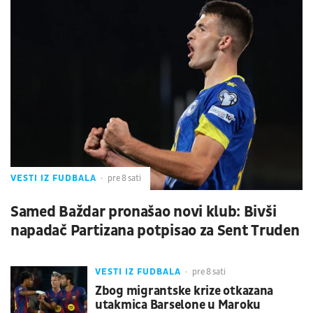
VESTI IZ FUDBALA
pre 8 sati
Samed Baždar pronašao novi klub: Bivši
napadač Partizana potpisao za Sent Truden
VESTI IZ FUDBALA
pre 8 sati
Zbog migrantske krize otkazana
utakmica Barselone u Maroku