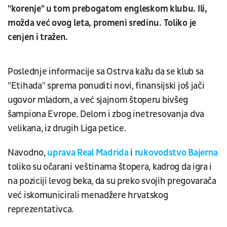
"korenje" u tom prebogatom engleskom klubu. Ili,
možda već ovog leta, promeni sredinu. Toliko je
cenjen i tražen.
Poslednje informacije sa Ostrva kažu da se klub sa
"Etihada" sprema ponuditi novi, finansijski još jači
ugovor mladom, a već sjajnom štoperu bivšeg
šampiona Evrope. Delom i zbog inetresovanja dva
velikana, iz drugih Liga petice.
Navodno,
uprava Real Madrida
i
rukovodstvo Bajerna
toliko su očarani veštinama štopera, kadrog da igra i
na poziciji levog beka, da su preko svojih pregovarača
već iskomunicirali menadžere hrvatskog
reprezentativca.