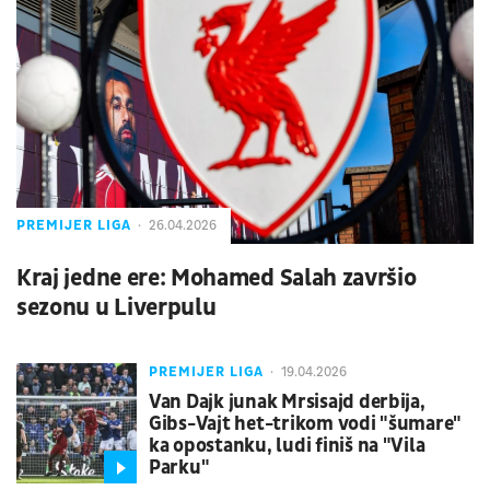
PREMIJER LIGA
26.04.2026
Kraj jedne ere: Mohamed Salah završio
sezonu u Liverpulu
PREMIJER LIGA
19.04.2026
Van Dajk junak Mrsisajd derbija,
Gibs-Vajt het-trikom vodi "šumare"
ka opostanku, ludi finiš na "Vila
Parku"