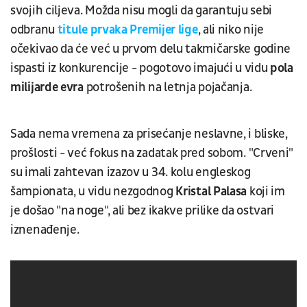
svojih ciljeva. Možda nisu mogli da garantuju sebi
odbranu
titule prvaka
Premijer lige
, ali niko nije
očekivao da će već u prvom delu takmičarske godine
ispasti iz konkurencije - pogotovo imajući u vidu
pola
milijarde evra
potrošenih na letnja pojačanja.
Sada nema vremena za prisećanje neslavne, i bliske,
prošlosti - već fokus na zadatak pred sobom. "Crveni"
su imali zahtevan izazov u 34. kolu engleskog
šampionata, u vidu nezgodnog
Kristal Palasa
koji im
je došao "na noge", ali bez ikakve prilike da ostvari
iznenađenje.