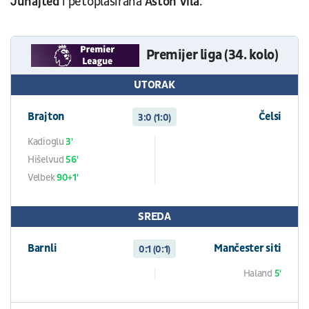
Junajted
i petoplasirana
Aston
Vila
.
Premijer liga (34. kolo)
UTORAK
Brajton
Čelsi
3:0 (1:0)
Kadioglu
3'
Hišelvud
56'
Velbek
90+1'
SREDA
Barnli
Mančester siti
0:1 (0:1)
Haland
5'