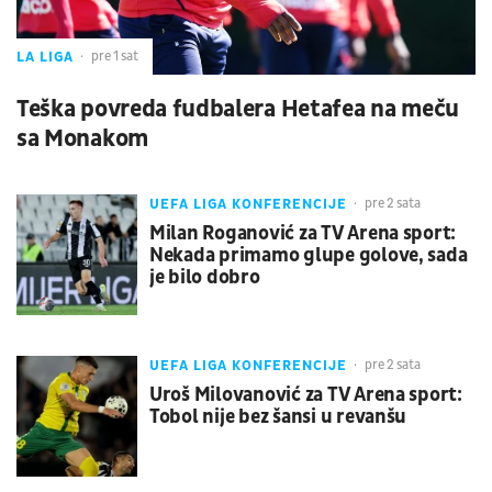
LA LIGA
pre 1 sat
Teška povreda fudbalera Hetafea na meču
sa Monakom
UEFA LIGA KONFERENCIJE
pre 2 sata
Milan Roganović za TV Arena sport:
Nekada primamo glupe golove, sada
je bilo dobro
UEFA LIGA KONFERENCIJE
pre 2 sata
Uroš Milovanović za TV Arena sport:
Tobol nije bez šansi u revanšu