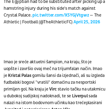
The Egyptian had to be substituted after picking up a
hamstring injury during his side's match against
Crystal Palace.
pic.twitter.com/X5YGjVtgwz
— The
Athletic | Football (@TheAthleticFC)
April 25, 2026
Imao je sreće aktuelni šampion, na kraju, što je
uopšte i završio ovaj meč na trijumfalan način. Imao
je
Kristal Palas
gomilu šansi da izjednači, ali su izgleda
fudbalski bogovi "vratili" domaćinu za nesportski
primljen gol. Na kraju je
Virc
stavio tačku na utakmicu
u dubokoj sudijskoj nadoknadi, te se
Liverpul
sada
nalazi na istom bodovnom učinku kao trećeplasirani