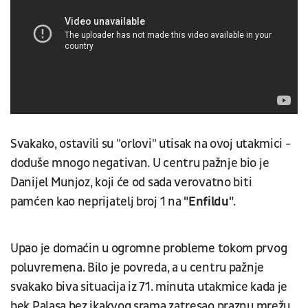
Svakako, ostavili su "orlovi" utisak na ovoj utakmici -
doduše mnogo negativan. U centru pažnje bio je
Danijel Munjoz, koji će od sada verovatno biti
pamćen kao neprijatelj broj 1 na
"Enfildu"
.
Upao je domaćin u ogromne probleme tokom prvog
poluvremena. Bilo je povreda, a u centru pažnje
svakako biva situacija iz 71. minuta utakmice kada je
bek Palasa bez ikakvog srama zatresao praznu mrežu