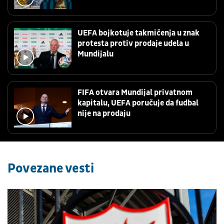
UEFA bojkotuje takmičenja u znak
protesta protiv prodaje udela u
Mundijalu
FIFA otvara Mundijal privatnom
kapitalu, UEFA poručuje da fudbal
nije na prodaju
Povezane vesti