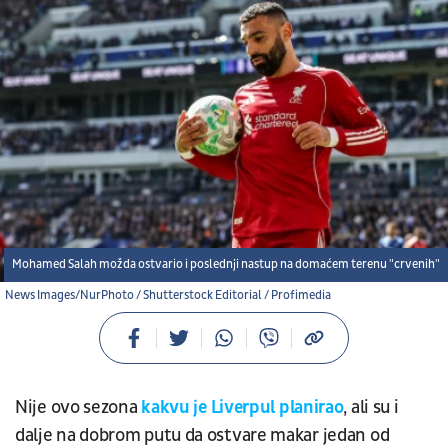
Mohamed Salah možda ostvario i poslednji nastup na domaćem terenu "crvenih"
News Images/NurPhoto / Shutterstock Editorial / Profimedia
Nije ovo sezona
kakvu je
Liverpul
planirao
, ali su i
dalje na dobrom putu da ostvare makar jedan od