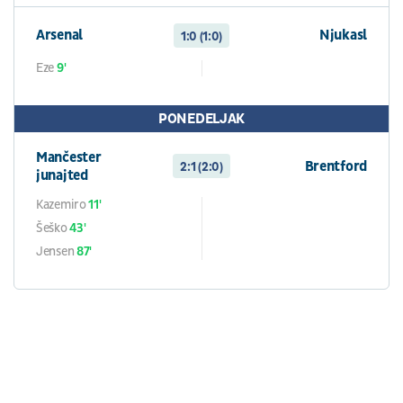
Arsenal
Njukasl
1:0 (1:0)
Eze
9'
PONEDELJAK
Mančester
Brentford
2:1 (2:0)
junajted
Kazemiro
11'
Šeško
43'
Jensen
87'