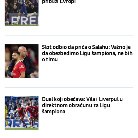
približi Evropi
Slot odbio da priča o Salahu: Važno je
da obezbedimo Ligu šampiona, ne bih
o timu
Duel koji obećava: Vila i Liverpul u
direktnom obračunu za Ligu
šampiona