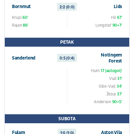
Bornmut
Lids
2:2 (0:0)
Krupi
60'
Hil
67'
Rajan
86'
Longstaf
90+7'
PETAK
Notingem
Sanderlend
0:5 (0:4)
Forest
Hum
17 (autogol)'
Vud
31'
Gibs-Vajt
34'
Žezus
37'
Anderson
90+5'
SUBOTA
Fulam
Aston Vila
1:0 (1:0)