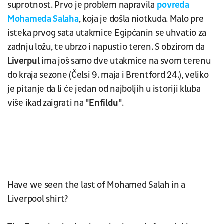
suprotnost. Prvo je problem napravila
povreda
Mohameda Salaha
, koja je došla niotkuda. Malo pre
isteka prvog sata utakmice Egipćanin se uhvatio za
zadnju ložu, te ubrzo i napustio teren. S obzirom da
Liverpul
ima još samo dve utakmice na svom terenu
do kraja sezone (Čelsi 9. maja i Brentford 24.), veliko
je pitanje da li će jedan od najboljih u istoriji kluba
više ikad zaigrati na
"Enfildu"
.
Have we seen the last of Mohamed Salah in a
Liverpool shirt?