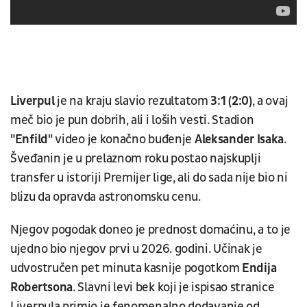
Liverpul
je na kraju slavio rezultatom
3:1 (2:0)
, a ovaj
meč bio je pun dobrih, ali i loših vesti. Stadion
"Enfild"
video je konačno buđenje
Aleksander Isaka
.
Šveđanin je u prelaznom roku postao najskuplji
transfer u istoriji Premijer lige, ali do sada nije bio ni
blizu da opravda astronomsku cenu.
Njegov pogodak doneo je prednost domaćinu, a to je
ujedno bio njegov prvi u 2026. godini. Učinak je
udvostručen pet minuta kasnije pogotkom
Endija
Robertsona
. Slavni levi bek koji je ispisao stranice
Liverpula primio je fenomenalno dodavanje od