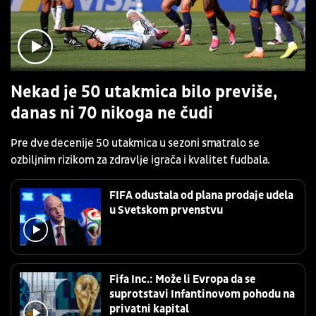
Nekad je 50 utakmica bilo previše,
danas ni 70 nikoga ne čudi
Pre dve decenije 50 utakmica u sezoni smatralo se
ozbiljnim rizikom za zdravlje igrača i kvalitet fudbala.
FIFA odustala od plana prodaje udela
u Svetskom prvenstvu
Fifa Inc.: Može li Evropa da se
suprotstavi Infantinovom pohodu na
privatni kapital