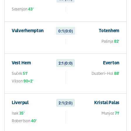
Sesenjon
43'
Vulverhempton
Totenhem
0:1 (0:0)
Palinja
82'
Vest Hem
Everton
2:1 (0:0)
Suček
51'
Duzberi-Hol
88'
Vilson
90+2'
Liverpul
Kristal Palas
2:1 (2:0)
Isak
35'
Munjoz
71'
Robertson
40'