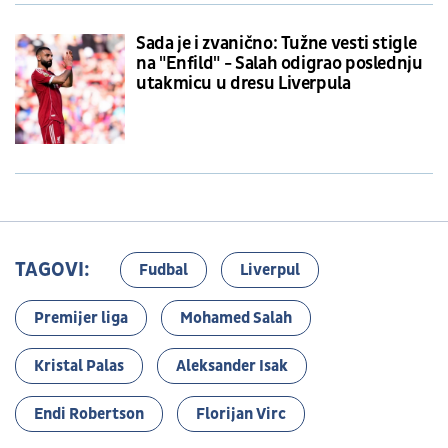
Sada je i zvanično: Tužne vesti stigle
na "Enfild" - Salah odigrao poslednju
utakmicu u dresu Liverpula
TAGOVI:
Fudbal
Liverpul
Premijer liga
Mohamed Salah
Kristal Palas
Aleksander Isak
Endi Robertson
Florijan Virc