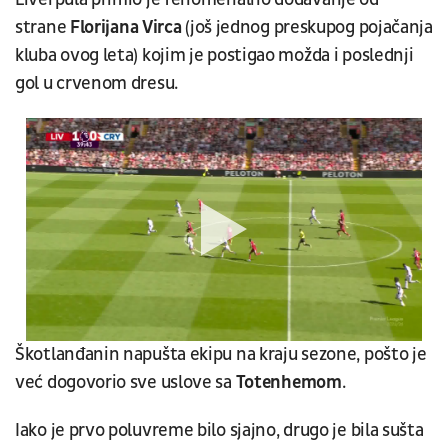
strane
Florijana Virca
(još jednog preskupog pojačanja
kluba ovog leta) kojim je postigao možda i poslednji
gol u crvenom dresu.
Škotlanđanin napušta ekipu na kraju sezone, pošto je
već dogovorio sve uslove sa
Totenhemom
.
Iako je prvo poluvreme bilo sjajno, drugo je bila sušta