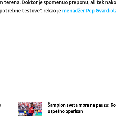
an terena. Doktor je spomenuo preponu, ali tek nak
 potrebne testove
", rekao je
menadžer Pep Gvardiola
e
Šampion sveta mora na pauzu: Ro
uspešno operisan