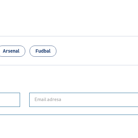
Arsenal
Fudbal