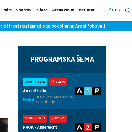
Srb
Limits
Sportovi
Video
Arena cloud
Rezultati
tio Hrvatsku i zaradio za pokoljenja: Arapi "okovali zlatom" eks
PROGRAMSKA ŠEMA
06.08.
20:30
UŽIVO
Arena Studio
UEFA Liga Konferencija -
Fudbal
Kvalifikacije
06.08.
19:45
UŽIVO
PAOK - Anderlecht