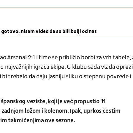
 gotovo, nisam video da su bili bolji od nas
 Arsenal 2:1 i time se približio borbi za vrh tabele, 
 najvažnijih igrača ekipe. U klubu sada vlada oprez 
i bi trebalo da daju jasniju sliku o stepenu povrede i
panskog veziste, koji je već propustio 11
zadnjom ložom i kolenom. Ipak, uprkos čestim
vim takmičenjima ove sezone.