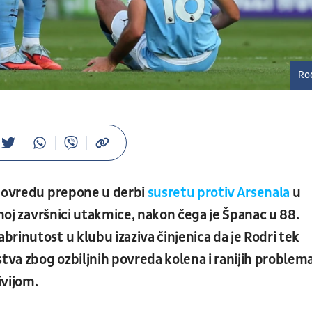
Ro
 povredu prepone u derbi
susretu protiv Arsenala
u
amoj završnici utakmice, nakon čega je Španac u 88.
rinutost u klubu izaziva činjenica da je Rodri tek
va zbog ozbiljnih povreda kolena i ranijih problema
ivijom.