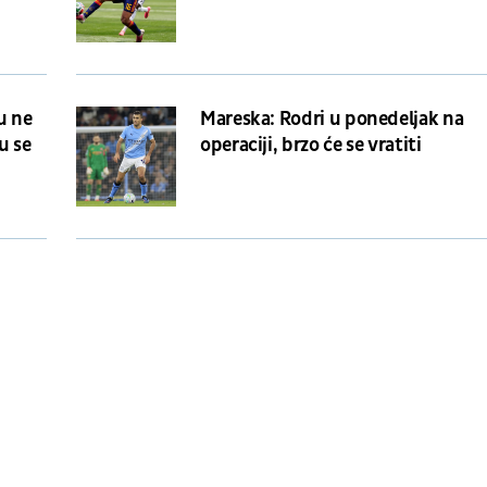
u ne
Mareska: Rodri u ponedeljak na
u se
operaciji, brzo će se vratiti