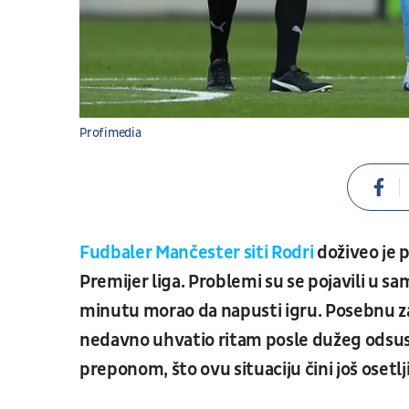
Profimedia
Fudbaler Mančester siti Rodri
doživeo je
Premijer liga. Problemi su se pojavili u s
minutu morao da napusti igru. Posebnu zab
nedavno uhvatio ritam posle dužeg odsust
preponom, što ovu situaciju čini još osetlj