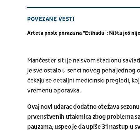
POVEZANE VESTI
Arteta posle poraza na "Etihadu": Ništa još nije
Mančester siti je na svom stadionu savladao
je sve ostalo u senci novog peha jednog od
čekaju se detaljni medicinski pregledi, koj
vremenu oporavka.
Ovaj novi udarac dodatno otežava sezonu š
prvenstvenih utakmica zbog problema sa 
pauzama, uspeo je da upiše 31 nastup u s