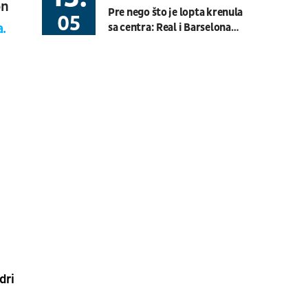
on
Pre nego što je lopta krenula
Basket 3x3
BG U23 League
05
sa centra: Real i Barselona
.
otvorili prvi "El Klasiko"
08.08.
19:30
UŽIVO
sezone, vodi se rat za Rodrija
Hartberg - Sturm
Fudbal
AUSTRIJSKA LIGA
08.08.
20:00
UŽIVO
Budućnost - Dečić
Fudbal
CRNOGORSKA LIGA
08.08.
17:30
UŽIVO
OFK Vršac - Proleter
Fudbal
PRVA LIGA SRBIJE
dri
07.08.
11:00
UŽIVO
Velika Britanija: Slobodan