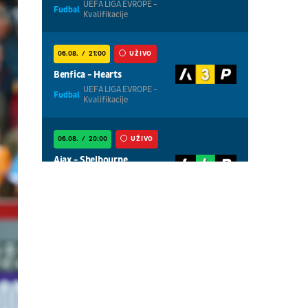
UEFA LIGA EVROPE -
Fudbal
Kvalifikacije
06.08.
21:00
UŽIVO
Benfica - Hearts
UEFA LIGA EVROPE -
Fudbal
Kvalifikacije
06.08.
20:00
UŽIVO
Ajax - Shelbourne
UEFA LIGA
Fudbal
KONFERENCIJA -
Kvalifikacije
06.08.
20:00
UŽIVO
Thun - Vikingur
UEFA LIGA EVROPE -
Fudbal
Kvalifikacije