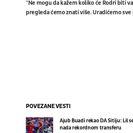
"
Ne mogu da kažem koliko će Rodri biti v
pregleda ćemo znati više. Uradićemo sve
POVEZANE VESTI
Ajub Buadi rekao DA Sitiju: Lil s
nada rekordnom transferu