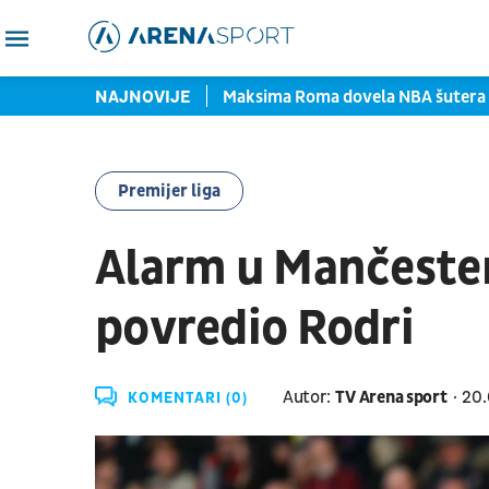
i put obratio "grobarima"
NAJNOVIJE
Maksima Roma dovela NBA šutera
Premijer liga
Alarm u Mančester 
povredio Rodri
Autor:
TV Arena sport
20.
KOMENTARI (0)