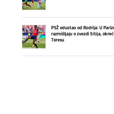
PSŽ odustao od Rodrija: U Pariz
razmišljaju o zvezdi Sitija, okreć
Toresu