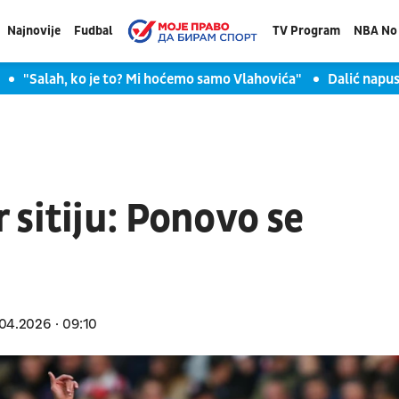
Najnovije
Fudbal
TV Program
NBA No 
"Salah, ko je to? Mi hoćemo samo Vlahovića"
Dalić napus
sitiju: Ponovo se
04.2026
09:10