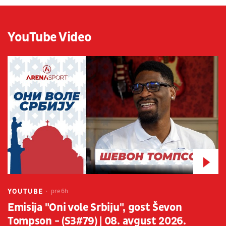
YouTube Video
YOUTUBE
pre 6h
Emisija "Oni vole Srbiju", gost Ševon
Tompson - (S3#79) | 08. avgust 2026.