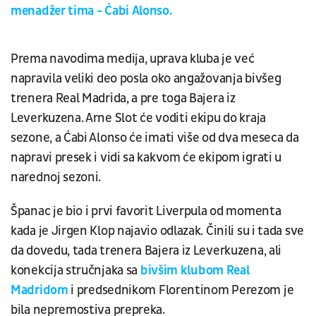
menadžer tima - Ćabi Alonso.
Prema navodima medija, uprava kluba je već
napravila veliki deo posla oko angažovanja bivšeg
trenera Real Madrida, a pre toga Bajera iz
Leverkuzena. Arne Slot će voditi ekipu do kraja
sezone, a Ćabi Alonso će imati više od dva meseca da
napravi presek i vidi sa kakvom će ekipom igrati u
narednoj sezoni.
Španac je bio i prvi favorit Liverpula od momenta
kada je Jirgen Klop najavio odlazak. Činili su i tada sve
da dovedu, tada trenera Bajera iz Leverkuzena, ali
konekcija stručnjaka sa
bivšim klubom Real
Madridom
i predsednikom Florentinom Perezom je
bila nepremostiva prepreka.