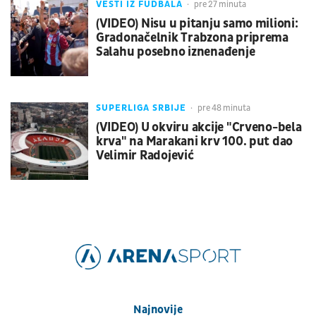
VESTI IZ FUDBALA
pre 27 minuta
(VIDEO) Nisu u pitanju samo milioni:
Gradonačelnik Trabzona priprema
Salahu posebno iznenađenje
SUPERLIGA SRBIJE
pre 48 minuta
(VIDEO) U okviru akcije "Crveno-bela
krva" na Marakani krv 100. put dao
Velimir Radojević
Najnovije