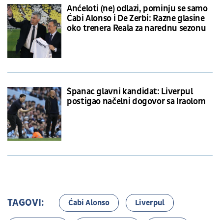
Anćeloti (ne) odlazi, pominju se samo
Ćabi Alonso i De Zerbi: Razne glasine
oko trenera Reala za narednu sezonu
Španac glavni kandidat: Liverpul
postigao načelni dogovor sa Iraolom
TAGOVI:
Ćabi Alonso
Liverpul