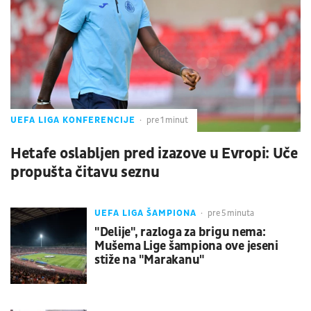
UEFA LIGA KONFERENCIJE
pre 1 minut
Hetafe oslabljen pred izazove u Evropi: Uče
propušta čitavu seznu
UEFA LIGA ŠAMPIONA
pre 5 minuta
"Delije", razloga za brigu nema:
Mušema Lige šampiona ove jeseni
stiže na "Marakanu"