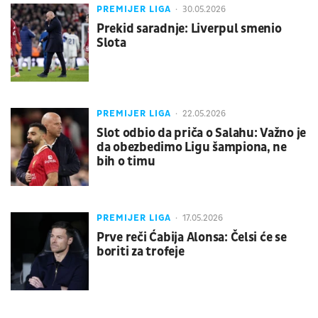
PREMIJER LIGA
30.05.2026
Prekid saradnje: Liverpul smenio
Slota
PREMIJER LIGA
22.05.2026
Slot odbio da priča o Salahu: Važno je
da obezbedimo Ligu šampiona, ne
bih o timu
PREMIJER LIGA
17.05.2026
Prve reči Ćabija Alonsa: Čelsi će se
boriti za trofeje