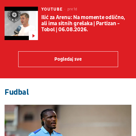
YOUTUBE
pre 1d
Ilić za Arenu: Na momente odlično,
ali ima sitnih grešaka | Partizan -
Tobol | 06.08.2026.
Pogledaj sve
Fudbal