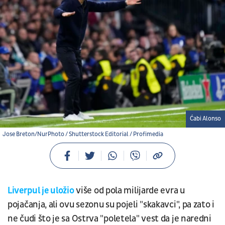
Ćabi Alonso
Jose Breton/NurPhoto / Shutterstock Editorial / Profimedia
Liverpul je uložio
više od pola milijarde evra u
pojačanja, ali ovu sezonu su pojeli "skakavci", pa zato i
ne čudi što je sa Ostrva "poletela" vest da je naredni