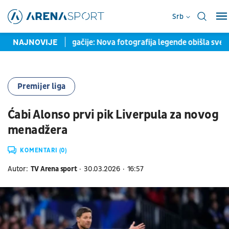
Srb
otpuno drugačije: Nova fotografija legende obišla svet, fanovi
NAJNOVIJE
Premijer liga
Ćabi Alonso prvi pik Liverpula za novog
menadžera
KOMENTARI (0)
Autor:
TV Arena sport
30.03.2026
16:57