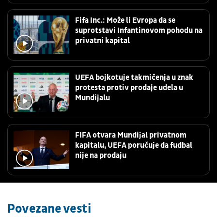
Fifa Inc.: Može li Evropa da se
suprotstavi Infantinovom pohodu na
privatni kapital
UEFA bojkotuje takmičenja u znak
protesta protiv prodaje udela u
Mundijalu
FIFA otvara Mundijal privatnom
kapitalu, UEFA poručuje da fudbal
nije na prodaju
Povezane vesti