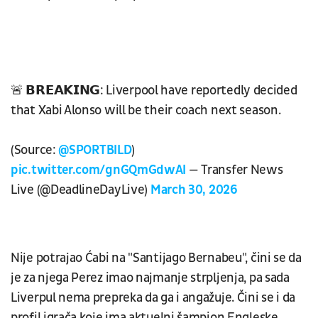
🚨 𝗕𝗥𝗘𝗔𝗞𝗜𝗡𝗚: Liverpool have reportedly decided
that Xabi Alonso will be their coach next season.
(Source:
@SPORTBILD
)
pic.twitter.com/gnGQmGdwAI
— Transfer News
Live (@DeadlineDayLive)
March 30, 2026
Nije potrajao Ćabi na "Santijago Bernabeu", čini se da
je za njega Perez imao najmanje strpljenja, pa sada
Liverpul nema prepreka da ga i angažuje. Čini se i da
profil igrača koje ima aktuelni šampion Engleske