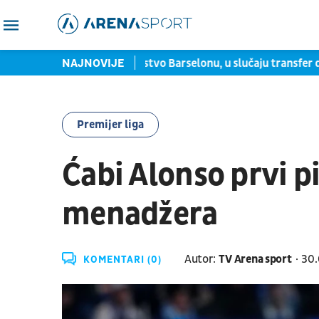
koštati pravo bogatstvo Barselonu, u slučaju transfer dogovora
NAJNOVIJE
Premijer liga
Ćabi Alonso prvi p
menadžera
Autor:
TV Arena sport
30.
KOMENTARI (0)