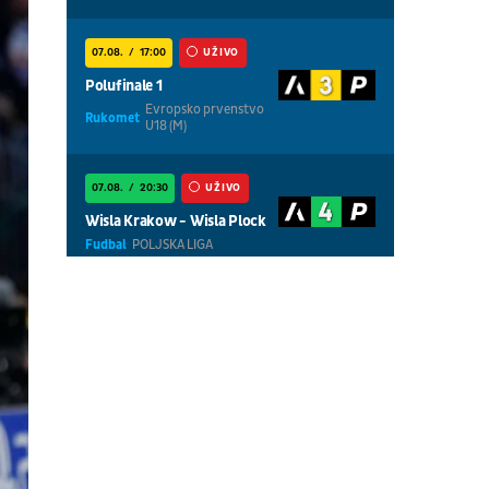
07.08.
17:00
UŽIVO
Polufinale 1
Evropsko prvenstvo
Rukomet
U18 (M)
07.08.
20:30
UŽIVO
Wisla Krakow - Wisla Plock
Fudbal
POLJSKA LIGA
07.08.
18:30
UŽIVO
Centralni teren, dan 5,
prepodnevna sesija
Tenis
WTA 1000 - Toronto
07.08.
18:30
UŽIVO
Centralni teren, dan 6,