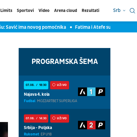
Srb
Limits
Sportovi
Video
Arena cloud
Rezultati
ić ima novog pomoćnika
Fatima i Atefe su konačno bezbedne: I
PROGRAMSKA ŠEMA
07.08.
18:30
UŽIVO
Najava 4. kola
Fudbal
MOZZARTBET SUPERLIGA
07.08.
14:30
UŽIVO
Srbija - Poljska
Rukomet
EP U18