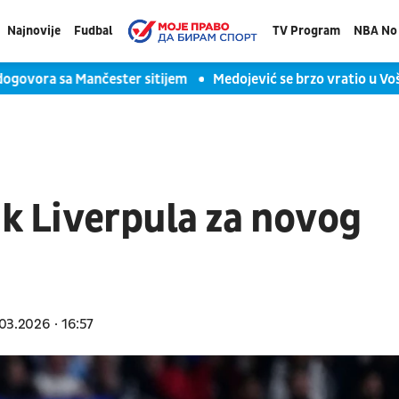
Najnovije
Fudbal
TV Program
NBA No 
 sa Mančester sitijem
Medojević se brzo vratio u Vošu: Sav
ik Liverpula za novog
03.2026
16:57