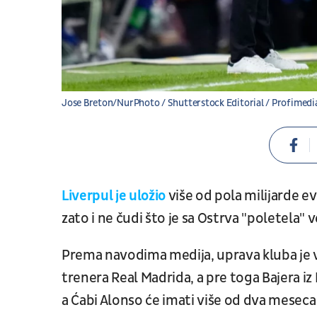
Jose Breton/NurPhoto / Shutterstock Editorial / Profimedi
Liverpul je uložio
više od pola milijarde ev
zato i ne čudi što je sa Ostrva "poletela" 
Prema navodima medija, uprava kluba je v
trenera Real Madrida, a pre toga Bajera iz
a Ćabi Alonso će imati više od dva meseca 