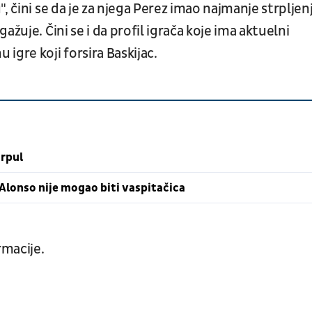
, čini se da je za njega Perez imao najmanje strpljenj
žuje. Čini se i da profil igrača koje ima aktuelni
igre koji forsira Baskijac.
erpul
m Alonso nije mogao biti vaspitačica
rmacije.