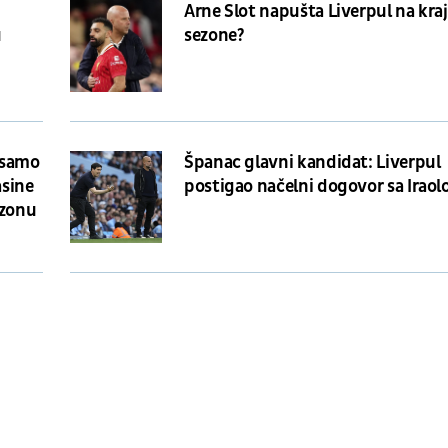
Arne Slot napušta Liverpul na kra
u
sezone?
e samo
Španac glavni kandidat: Liverpul
asine
postigao načelni dogovor sa Irao
ezonu