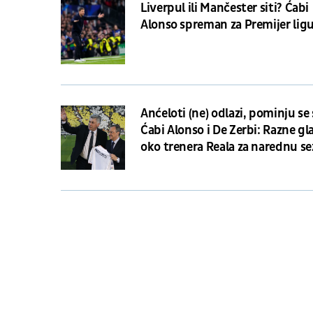
Liverpul ili Mančester siti? Ćabi
Alonso spreman za Premijer lig
Anćeloti (ne) odlazi, pominju s
Ćabi Alonso i De Zerbi: Razne gl
oko trenera Reala za narednu s