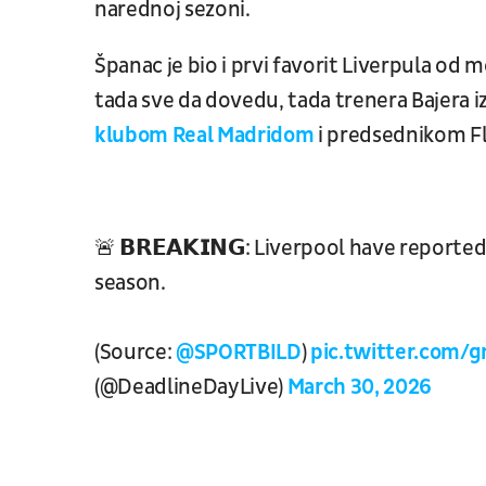
narednoj sezoni.
Španac je bio i prvi favorit Liverpula od m
tada sve da dovedu, tada trenera Bajera iz
klubom Real Madridom
i predsednikom F
🚨 𝗕𝗥𝗘𝗔𝗞𝗜𝗡𝗚: Liverpool have report
season.
(Source:
@SPORTBILD
)
pic.twitter.com
(@DeadlineDayLive)
March 30, 2026