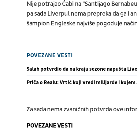
Nije potrajao Ćabi na "Santijago Bernabeu"
pa sada Liverpul nema prepreka da ga i anga
šampion Engleske najviše pogoduje načinu 
POVEZANE VESTI
Salah potvrdio da na kraju sezone napušta Liv
Priča o Realu: Vrtić koji vredi milijarde i koje
Za sada nema zvaničnih potvrda ove info
POVEZANE VESTI