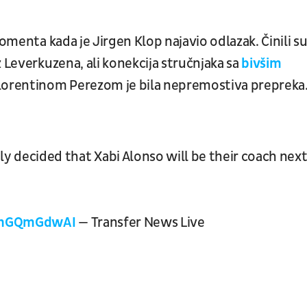
omenta kada je Jirgen Klop najavio odlazak. Činili su
 Leverkuzena, ali konekcija stručnjaka sa
bivšim
lorentinom Perezom je bila nepremostiva prepreka
edly decided that Xabi Alonso will be their coach nex
/gnGQmGdwAI
— Transfer News Live