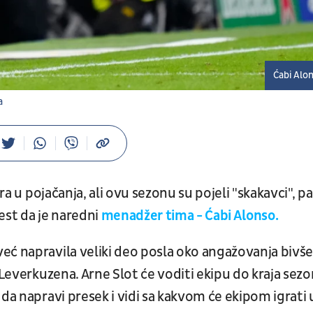
Ćabi Alo
a
ra u pojačanja, ali ovu sezonu su pojeli "skakavci", pa
vest da je naredni
menadžer tima - Ćabi Alonso.
eć napravila veliki deo posla oko angažovanja bivš
 Leverkuzena. Arne Slot će voditi ekipu do kraja sezo
da napravi presek i vidi sa kakvom će ekipom igrati 