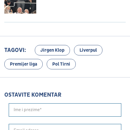
TAGOVI:
Jirgen Klop
Liverpul
Premijer liga
Pol Tirni
OSTAVITE KOMENTAR