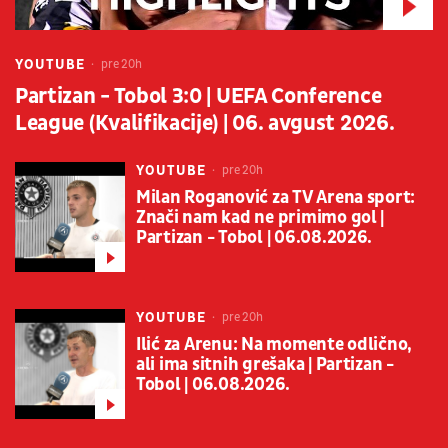
YOUTUBE
pre 20h
Partizan - Tobol 3:0 | UEFA Conference
League (Kvalifikacije) | 06. avgust 2026.
YOUTUBE
pre 20h
Milan Roganović za TV Arena sport:
Znači nam kad ne primimo gol |
Partizan - Tobol | 06.08.2026.
YOUTUBE
pre 20h
Ilić za Arenu: Na momente odlično,
ali ima sitnih grešaka | Partizan -
Tobol | 06.08.2026.