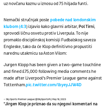
uz novčanu kaznu u iznosu od 75 hiljada funti.
Nemački stručnjak posle
pobede nad londonskim
klubom (4:3
) izjavio kako glavrni arbitar,
Pol Tirni
,
sprovodi ličnu osvetu protiv Liverpula. To nije
promaklo disciplinskoj komisiji Fudbalskog saveza
Engleske, tako da će Klop definitivno propustiti
narednu utakmicu sa Aston Vilom:
Jurgen Klopp has been given a two-game touchline
and fined £75,000 following media comments he
made after Liverpool’s Premier League game against
Tottenham.
pic.twitter.com/lbyeyJJW4D
— Sky Sports Premier League (@SkySportsPL)
May 18, 2023
"Jirgen Klop je priznao da su njegovi komentari na