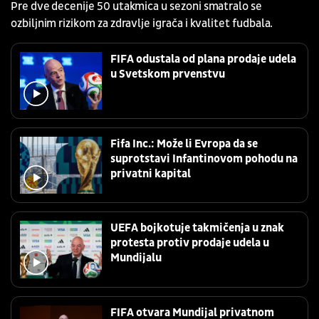
Pre dve decenije 50 utakmica u sezoni smatralo se
ozbiljnim rizikom za zdravlje igrača i kvalitet fudbala.
FIFA odustala od plana prodaje udela
u Svetskom prvenstvu
Fifa Inc.: Može li Evropa da se
suprotstavi Infantinovom pohodu na
privatni kapital
UEFA bojkotuje takmičenja u znak
protesta protiv prodaje udela u
Mundijalu
FIFA otvara Mundijal privatnom