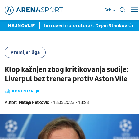
Srb
apravimo dobru uvertiru za utorak: Dejan Stanković ne dozvol
NAJNOVIJE
Premijer liga
Klop kažnjen zbog kritikovanja sudije:
Liverpul bez trenera protiv Aston Vile
KOMENTARI (0)
Autor:
Mateja Petković
18.05.2023
18:23