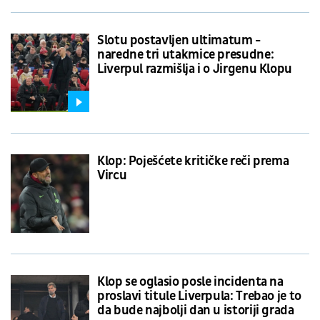
Slotu postavljen ultimatum -
naredne tri utakmice presudne:
Liverpul razmišlja i o Jirgenu Klopu
Klop: Poješćete kritičke reči prema
Vircu
Klop se oglasio posle incidenta na
proslavi titule Liverpula: Trebao je to
da bude najbolji dan u istoriji grada