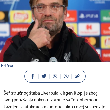
MN Press
Šef stručnog štaba Liverpula,
Jirgen Klop
, je zbog
svog ponašanja nakon utakmice sa Totenhemom
kažnjen sa utakmicom (potencijalno i dve) suspenzije