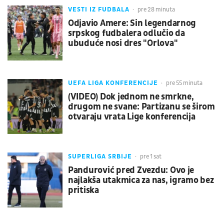
VESTI IZ FUDBALA
pre 28 minuta
Odjavio Amere: Sin legendarnog
srpskog fudbalera odlučio da
ubuduće nosi dres "Orlova"
UEFA LIGA KONFERENCIJE
pre 55 minuta
(VIDEO) Dok jednom ne smrkne,
drugom ne svane: Partizanu se širom
otvaraju vrata Lige konferencija
SUPERLIGA SRBIJE
pre 1 sat
Pandurović pred Zvezdu: Ovo je
najlakša utakmica za nas, igramo bez
pritiska