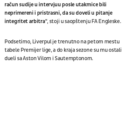
račun sudije u intervjuu posle utakmice bili
neprimereni i pristrasni, da su doveli u pitanje
integritet arbitra"
, stoji u saopštenju FA Engleske.
Podsetimo, Liverpul je trenutno na petom mestu
tabele Premijer lige, a do kraja sezone su mu ostali
dueli sa Aston Vilom i Sautemptonom.