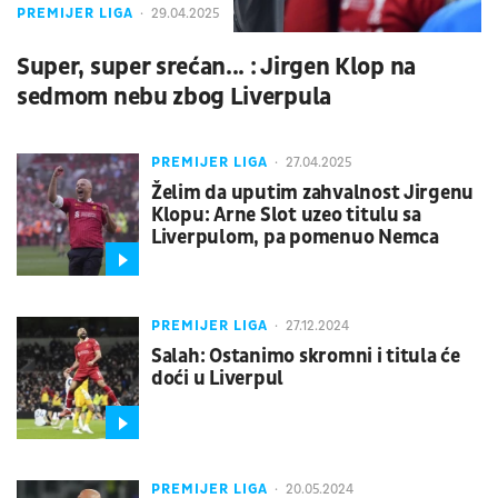
PREMIJER LIGA
29.04.2025
Super, super srećan... : Jirgen Klop na
sedmom nebu zbog Liverpula
PREMIJER LIGA
27.04.2025
Želim da uputim zahvalnost Jirgenu
Klopu: Arne Slot uzeo titulu sa
Liverpulom, pa pomenuo Nemca
PREMIJER LIGA
27.12.2024
Salah: Ostanimo skromni i titula će
doći u Liverpul
PREMIJER LIGA
20.05.2024