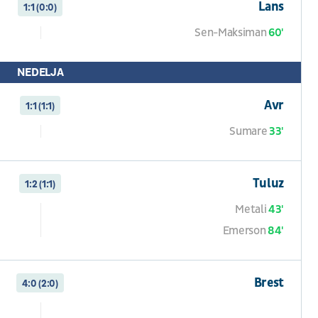
Lans
1:1 (0:0)
Sen-Maksiman
60'
NEDELJA
Avr
1:1 (1:1)
Sumare
33'
Tuluz
1:2 (1:1)
Metali
43'
Emerson
84'
Brest
4:0 (2:0)