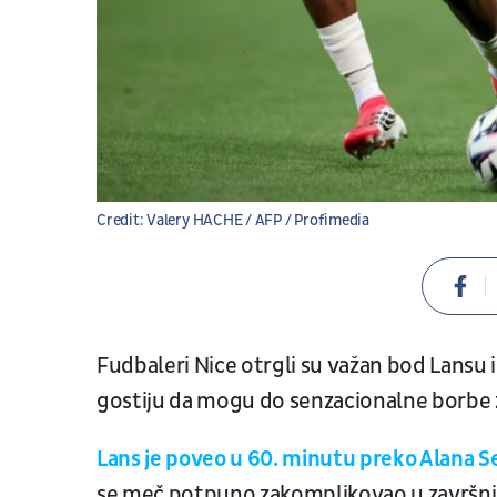
Credit: Valery HACHE / AFP / Profimedia
Fudbaleri Nice otrgli su važan bod Lansu 
gostiju da mogu do senzacionalne borbe z
Lans je poveo u 60. minutu preko Alana
se meč potpuno zakomplikovao u završnici