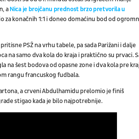
n, a
Nica je brojčanu prednost brzo pretvorila u
odio za konačnih 1:1 i doneo domaćinu bod od ogrom
pritisne PSŽ na vrhu tabele, pa sada Parižani i dalje
ca na samo dva kola do kraja i praktično su prvaci. S
la na šest bodova od opasne zone i dva kola pre kra
tnom rangu francuskog fudbala.
artona, a crveni Abdulhamidu prelomio je finiš
rade stigao kada je bilo najpotrebnije.