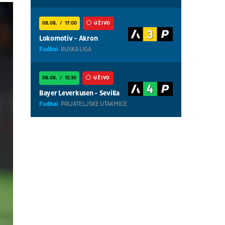
08.08.
17:00
UŽIVO
Lokomotiv - Akron
Fudbal
RUSKA LIGA
08.08.
15:30
UŽIVO
Bayer Leverkusen - Sevilla
Fudbal
PRIJATELJSKE UTAKMICE
08.08.
16:00
UŽIVO
Ipswich - Rayo Vallecano
Fudbal
PRIJATELJSKE UTAKMICE
08.08.
18:30
UŽIVO
Centralni teren, dan 7,
prepodnevna sesija
Tenis
ATP 1000 - Montreal