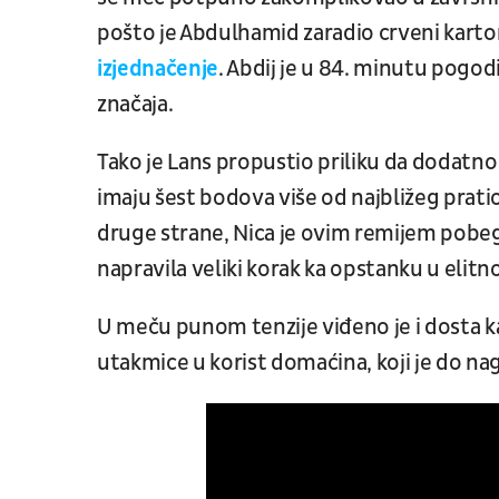
pošto je Abdulhamid zaradio crveni karto
izjednačenje
. Abdij je u 84. minutu pog
značaja.
Tako je Lans propustio priliku da dodatno 
imaju šest bodova više od najbližeg pratio
druge strane, Nica je ovim remijem pobeg
napravila veliki korak ka opstanku u eli
U meču punom tenzije viđeno je i dosta k
utakmice u korist domaćina, koji je do nag