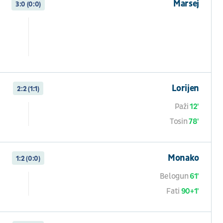
Marsej
3:0 (0:0)
Lorijen
2:2 (1:1)
Paži
12'
Tosin
78'
Monako
1:2 (0:0)
Belogun
61'
Fati
90+1'