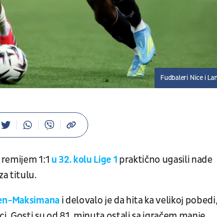
Fudbaleri Nice i La
i remijem 1:1
u 32. kolu Lige 1
praktično ugasili nade
a titulu.
 Sen-Maksimana
i delovalo je da hita ka velikoj pobedi,
. Gosti su od 81. minuta ostali sa igračem manje