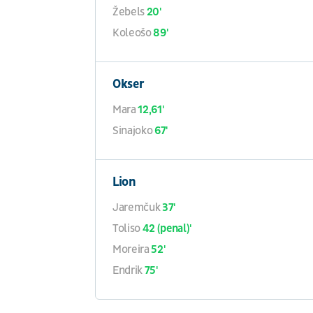
Žebels
20'
Koleošo
89'
Okser
Mara
12,61'
Sinajoko
67'
Lion
Jaremčuk
37'
Toliso
42 (penal)'
Moreira
52'
Endrik
75'