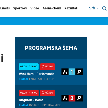
Srb
Limits
Sportovi
Video
Arena cloud
Rezultati
PROGRAMSKA ŠEMA
i
08.08.
16:00
UŽIVO
West Ham - Portsmouth
Fudbal
ENGLESKI LIGA KUP
08.08.
16:00
UŽIVO
Brighton - Roma
Fudbal
PRIJATELJSKE UTAKMICE