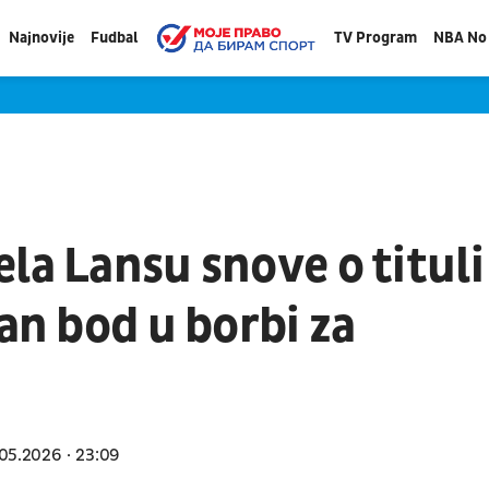
Najnovije
Fudbal
TV Program
NBA No 
la Lansu snove o tituli 
dan bod u borbi za
05.2026
23:09