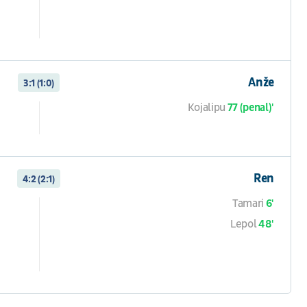
Anže
3:1 (1:0)
Kojalipu
77 (penal)'
Ren
4:2 (2:1)
Tamari
6'
Lepol
48'