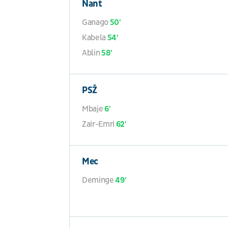
Nant
Ganago
50'
Kabela
54'
Ablin
58'
PSŽ
Mbaje
6'
Zair-Emri
62'
Mec
Deminge
49'