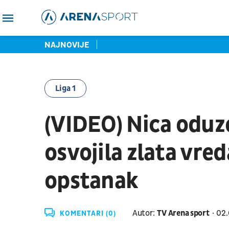
NAJNOVIJE
Liga 1
(VIDEO) Nica oduze
osvojila zlata vre
opstanak
Autor:
TV Arena sport
02.
KOMENTARI (0)