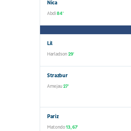
Nica
Abdi
84'
Lil
Harladson
29'
Strazbur
Amejau
27'
Pariz
Matondo
13, 67'