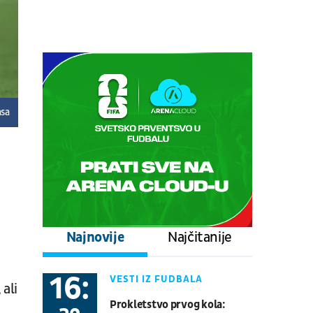
08.08.
17:00
UŽIVO
Stuttgart - Everton
Fudbal
PRIJATELJSKE UTAKMICE
nsa
08.08.
17:00
UŽIVO
Schalke - Atalanta
Fudbal
PRIJATELJSKE UTAKMICE
08.08.
20:30
UŽIVO
Real Betis - Bournemouth
Fudbal
PRIJATELJSKE UTAKMICE
Najnovije
Najčitanije
08.08.
21:00
UŽIVO
16:
VESTI IZ FUDBALA
 ali
Gremio - Sao Paulo
Prokletstvo prvog kola:
Fudbal
BRAZILSKA LIGA