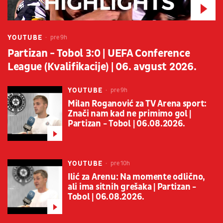
YOUTUBE
pre 9h
Partizan - Tobol 3:0 | UEFA Conference
League (Kvalifikacije) | 06. avgust 2026.
YOUTUBE
pre 9h
Milan Roganović za TV Arena sport:
Znači nam kad ne primimo gol |
Partizan - Tobol | 06.08.2026.
YOUTUBE
pre 10h
Ilić za Arenu: Na momente odlično,
ali ima sitnih grešaka | Partizan -
Tobol | 06.08.2026.