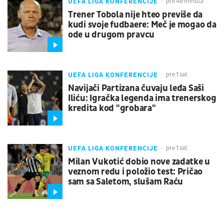
UEFA LIGA KONFERENCIJE
pre 48 minuta
Trener Tobola nije hteo previše da
kudi svoje fudbaere: Meč je mogao da
ode u drugom pravcu
UEFA LIGA KONFERENCIJE
pre 1 sat
Navijači Partizana čuvaju leđa Saši
Iliću: Igračka legenda ima trenerskog
kredita kod "grobara"
UEFA LIGA KONFERENCIJE
pre 1 sat
Milan Vukotić dobio nove zadatke u
veznom redu i položio test: Pričao
sam sa Saletom, slušam Raću