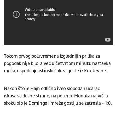
Tokom prvog poluvremena izglednijih prilika za
pogodak nije bilo, a već u četvrtom minutu nastavka
meča, uspedi oje istinski šok za goste iz Kneževine.
Nakon što je Hajn odlično iveo slobodan udarac
iskosa sa desne strane, na petercu Monaka najviši u
skoku bio je Dominge i mreža gostiju se zatresla -
1:0
.