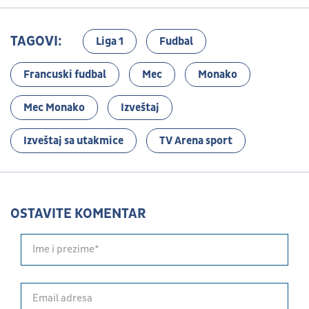
TAGOVI:
Liga 1
Fudbal
Francuski fudbal
Mec
Monako
Mec Monako
Izveštaj
Izveštaj sa utakmice
TV Arena sport
OSTAVITE KOMENTAR