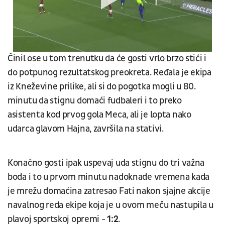
Činil ose u tom trenutku da će gosti vrlo brzo stići i
do potpunog rezultatskog preokreta. Ređala je ekipa
iz Kneževine prilike, ali si do pogotka mogli u 80.
minutu da stignu domaći fudbaleri i to preko
asistenta kod prvog gola Meca, ali je lopta nako
udarca glavom Hajna, završila na stativi.
Konačno gosti ipak uspevaj uda stignu do tri važna
boda i to u prvom minutu nadoknade vremena kada
je mrežu domaćina zatresao Fati nakon sjajne akcije
navalnog reda ekipe koja je u ovom meču nastupila u
plavoj sportskoj opremi -
1:2
.