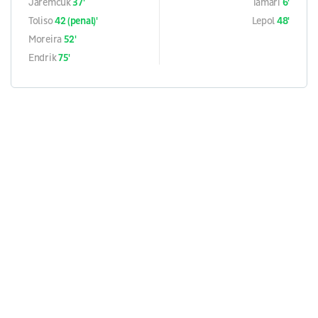
Jaremčuk
37'
Tamari
6'
Toliso
42 (penal)'
Lepol
48'
Moreira
52'
Endrik
75'