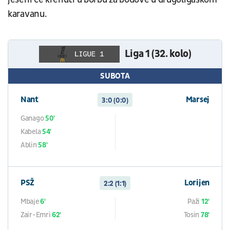
karavanu.
Liga 1 (32. kolo)
SUBOTA
Nant
Marsej
3:0 (0:0)
Ganago
50'
Kabela
54'
Ablin
58'
PSŽ
Lorijen
2:2 (1:1)
Mbaje
6'
Paži
12'
Zair-Emri
62'
Tosin
78'