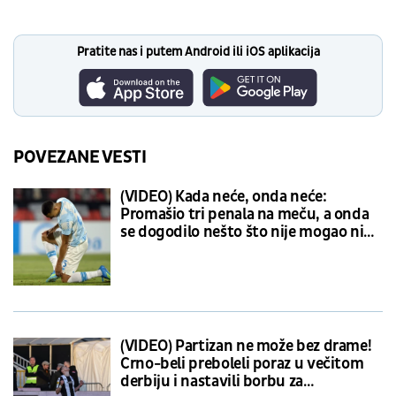
Pratite nas i putem Android ili iOS aplikacija
POVEZANE VESTI
(VIDEO) Kada neće, onda neće:
Promašio tri penala na meču, a onda
se dogodilo nešto što nije mogao ni
da sanja
(VIDEO) Partizan ne može bez drame!
Crno-beli preboleli poraz u večitom
derbiju i nastavili borbu za