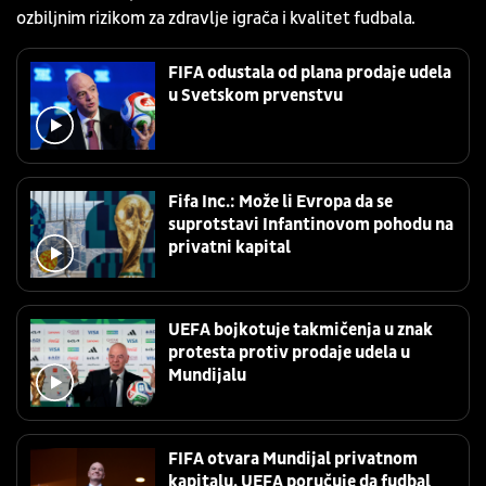
ozbiljnim rizikom za zdravlje igrača i kvalitet fudbala.
FIFA odustala od plana prodaje udela
u Svetskom prvenstvu
Fifa Inc.: Može li Evropa da se
suprotstavi Infantinovom pohodu na
privatni kapital
UEFA bojkotuje takmičenja u znak
protesta protiv prodaje udela u
Mundijalu
FIFA otvara Mundijal privatnom
kapitalu, UEFA poručuje da fudbal