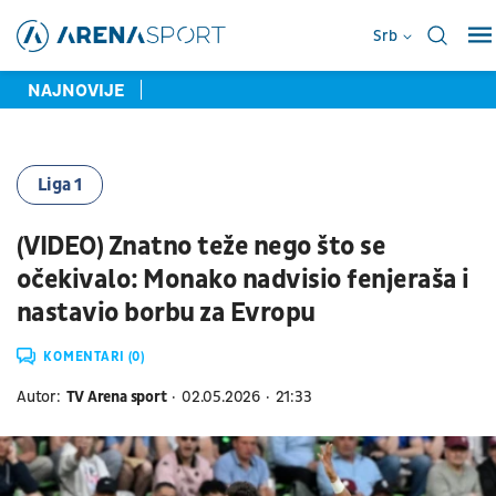
Srb
NAJNOVIJE
Liga 1
(VIDEO) Znatno teže nego što se
očekivalo: Monako nadvisio fenjeraša i
nastavio borbu za Evropu
KOMENTARI (0)
Autor:
TV Arena sport
02.05.2026
21:33