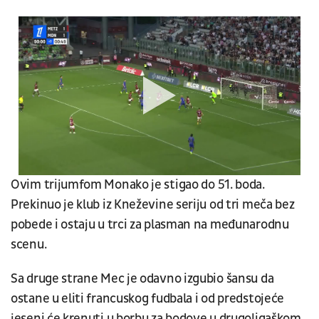
Ovim trijumfom Monako je stigao do 51. boda.
Prekinuo je klub iz Kneževine seriju od tri meča bez
pobede i ostaju u trci za plasman na međunarodnu
scenu.
Sa druge strane Mec je odavno izgubio šansu da
ostane u eliti francuskog fudbala i od predstojeće
jeseni će krenuti u borbu za bodove u drugoligaškom