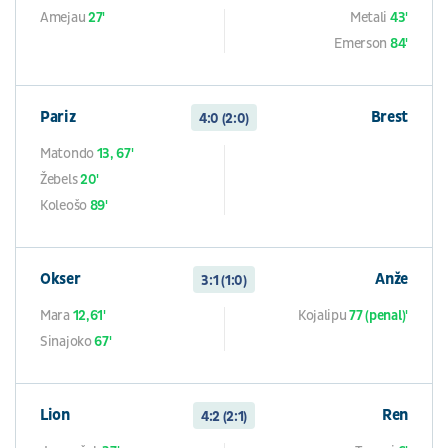
Amejau
27'
Metali
43'
Emerson
84'
Pariz
Brest
4:0 (2:0)
Matondo
13, 67'
Žebels
20'
Koleošo
89'
Okser
Anže
3:1 (1:0)
Mara
12,61'
Kojalipu
77 (penal)'
Sinajoko
67'
Lion
Ren
4:2 (2:1)