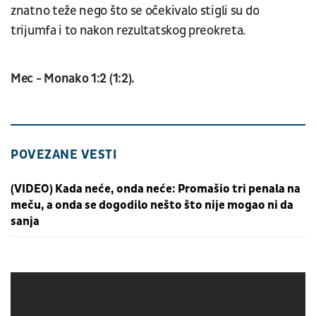
znatno teže nego što se očekivalo stigli su do
trijumfa i to nakon rezultatskog preokreta.
Mec - Monako 1:2 (1:2).
POVEZANE VESTI
(VIDEO) Kada neće, onda neće: Promašio tri penala na
meču, a onda se dogodilo nešto što nije mogao ni da
sanja