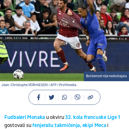
Borbenost nije nedostajala
Jean-Christophe VERHAEGEN / AFP / Profimedia
Fudbaleri Monaka
u okviru
32. kola francuske Lige 1
gostovali su
fenjerašu takmičenja, ekipi Meca
i