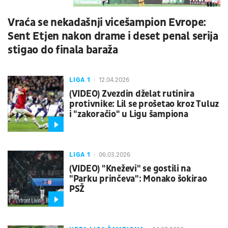
Vraća se nekadašnji vicešampion Evrope:
Sent Etjen nakon drame i deset penal serija
stigao do finala baraža
LIGA 1
12.04.2026
(VIDEO) Zvezdin dželat rutinira
protivnike: Lil se prošetao kroz Tuluz
i "zakoračio" u Ligu šampiona
LIGA 1
06.03.2026
(VIDEO) "Kneževi" se gostili na
"Parku prinčeva": Monako šokirao
PSŽ