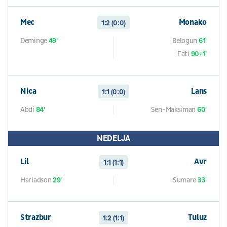
Mec
Monako
1:2 (0:0)
Deminge
49'
Belogun
61'
Fati
90+1'
Nica
Lans
1:1 (0:0)
Abdi
84'
Sen-Maksiman
60'
NEDELJA
Lil
Avr
1:1 (1:1)
Harladson
29'
Sumare
33'
Strazbur
Tuluz
1:2 (1:1)