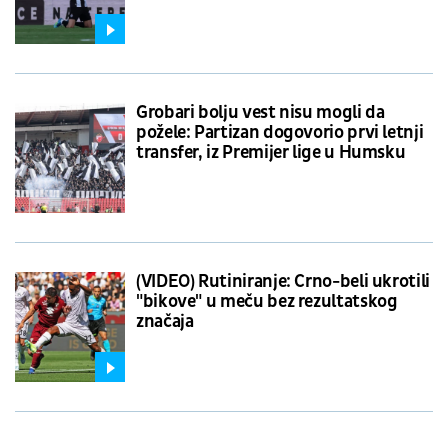
vicešampionsku poziciju
Grobari bolju vest nisu mogli da
požele: Partizan dogovorio prvi letnji
transfer, iz Premijer lige u Humsku
(VIDEO) Rutiniranje: Crno-beli ukrotili
"bikove" u meču bez rezultatskog
značaja