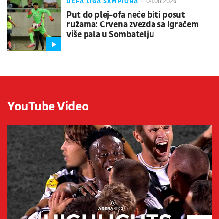
UEFA LIGA ŠAMPIONA
04.08.2026
Put do plej-ofa neće biti posut
ružama: Crvena zvezda sa igračem
više pala u Sombatelju
YouTube Video