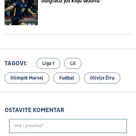
odigraću još koju sezonu
TAGOVI:
Liga 1
Lil
Olimpik Marsej
Fudbal
Olivije Žiru
OSTAVITE KOMENTAR