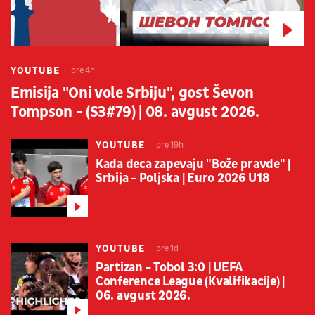
YOUTUBE
pre 4h
Emisija "Oni vole Srbiju", gost Ševon
Tompson - (S3#79) | 08. avgust 2026.
YOUTUBE
pre 19h
Kada deca zapevaju "Bože pravde" |
Srbija - Poljska | Euro 2026 U18
YOUTUBE
pre 1d
Partizan - Tobol 3:0 | UEFA
Conference League (Kvalifikacije) |
06. avgust 2026.