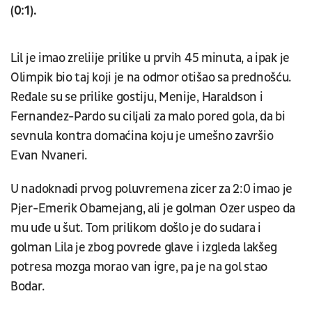
(0:1).
Lil je imao zreliije prilike u prvih 45 minuta, a ipak je
Olimpik bio taj koji je na odmor otišao sa prednošću.
Ređale su se prilike gostiju, Menije, Haraldson i
Fernandez-Pardo su ciljali za malo pored gola, da bi
sevnula kontra domaćina koju je umešno završio
Evan Nvaneri.
U nadoknadi prvog poluvremena zicer za 2:0 imao je
Pjer-Emerik Obamejang, ali je golman Ozer uspeo da
mu uđe u šut. Tom prilikom došlo je do sudara i
golman Lila je zbog povrede glave i izgleda lakšeg
potresa mozga morao van igre, pa je na gol stao
Bodar.