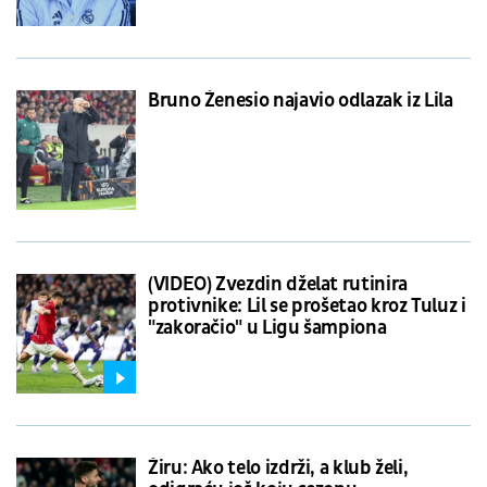
Bruno Ženesio najavio odlazak iz Lila
(VIDEO) Zvezdin dželat rutinira
protivnike: Lil se prošetao kroz Tuluz i
"zakoračio" u Ligu šampiona
Žiru: Ako telo izdrži, a klub želi,