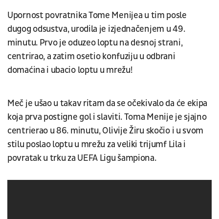
Upornost povratnika Tome Menijea u tim posle
dugog odsustva, urodila je izjednačenjem u 49.
minutu. Prvo je oduzeo loptu na desnoj strani,
centrirao, a zatim osetio konfuziju u odbrani
domaćina i ubacio loptu u mrežu!
Meč je ušao u takav ritam da se očekivalo da će ekipa
koja prva postigne gol i slaviti. Toma Menije je sjajno
centrierao u 86. minutu, Olivije Žiru skočio i u svom
stilu poslao loptu u mrežu za veliki trijumf Lila i
povratak u trku za UEFA Ligu šampiona.