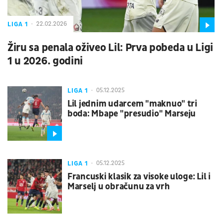
LIGA 1
22.02.2026
Žiru sa penala oživeo Lil: Prva pobeda u Ligi
1 u 2026. godini
LIGA 1
05.12.2025
Lil jednim udarcem "maknuo" tri
boda: Mbape "presudio" Marseju
LIGA 1
05.12.2025
Francuski klasik za visoke uloge: Lil i
Marselj u obračunu za vrh