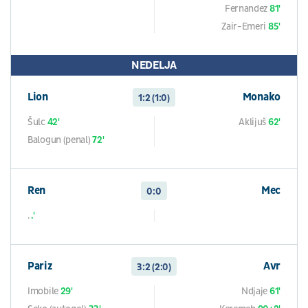
Fernandez
81'
Zair-Emeri
85'
NEDELJA
Lion
Monako
1:2 (1:0)
Šulc
42'
Aklijuš
62'
Balogun (penal)
72'
Ren
Mec
0:0
.
.'
Pariz
Avr
3:2 (2:0)
Imobile
29'
Ndjaje
61'