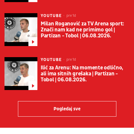
YOUTUBE
pre 1d
Milan Roganović za TV Arena sport:
Znači nam kad ne primimo gol |
Partizan - Tobol | 06.08.2026.
YOUTUBE
pre 1d
Ilić za Arenu: Na momente odlično,
ali ima sitnih grešaka | Partizan -
Tobol | 06.08.2026.
Pogledaj sve