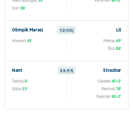
Seko (autogol)
33'
Keremeh
90+2'
Gori
86'
Olimpik Marsej
Lil
1:2 (1:0)
Nvaneri
43'
Menije
49'
Žiru
86'
Nant
Strazbur
2:3 (1:1)
Tobibo
6'
Ojedele
45+2'
Ablin
53'
Panićeli
78'
Panićeli
90+2'