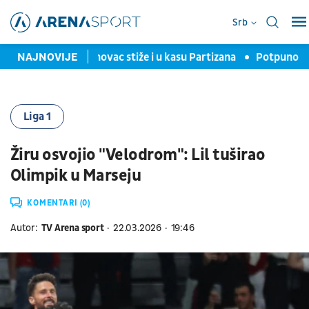
Srb
 Lukić Ipsvičov, novac stiže i u kasu Partizana
NAJNOVIJE
Potpuno ludilo
Liga 1
Žiru osvojio "Velodrom": Lil tuširao
Olimpik u Marseju
KOMENTARI (0)
Autor:
TV Arena sport
22.03.2026
19:46