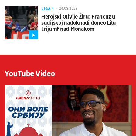
LIGA 1
24.08.2025
Herojski Olivije Žiru: Francuz u
sudijskoj nadoknadi doneo Lilu
trijumf nad Monakom
YouTube Video