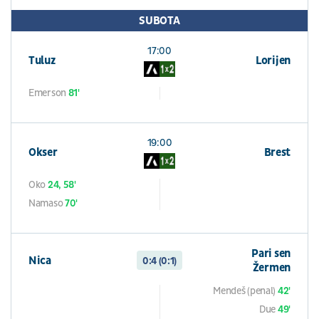
SUBOTA
17:00
Tuluz
Lorijen
Emerson
81'
19:00
Okser
Brest
Oko
24, 58'
Namaso
70'
Pari sen
Nica
0:4 (0:1)
Žermen
Mendeš (penal)
42'
Due
49'