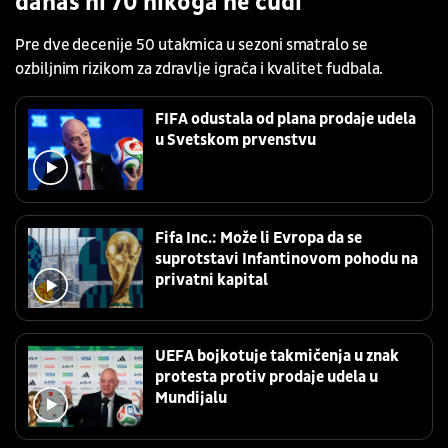
danas ni 70 nikoga ne čudi
Pre dve decenije 50 utakmica u sezoni smatralo se
ozbiljnim rizikom za zdravlje igrača i kvalitet fudbala.
FIFA odustala od plana prodaje udela
u Svetskom prvenstvu
Fifa Inc.: Može li Evropa da se
suprotstavi Infantinovom pohodu na
privatni kapital
UEFA bojkotuje takmičenja u znak
protesta protiv prodaje udela u
Mundijalu