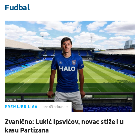
Fudbal
PREMIJER LIGA
pre 43 sekunde
Zvanično: Lukić Ipsvičov, novac stiže i u
kasu Partizana