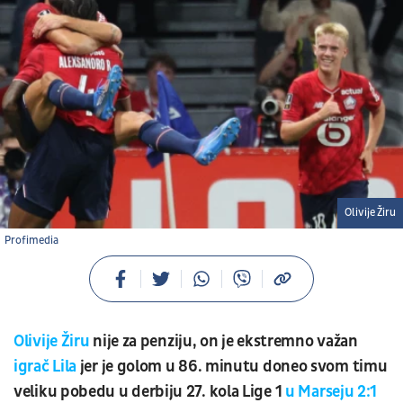
Olivije Žiru
Profimedia
Olivije Žiru
nije za penziju, on je ekstremno važan
igrač Lila
jer je golom u 86. minutu doneo svom timu
veliku pobedu u derbiju 27. kola Lige 1
u Marseju 2:1