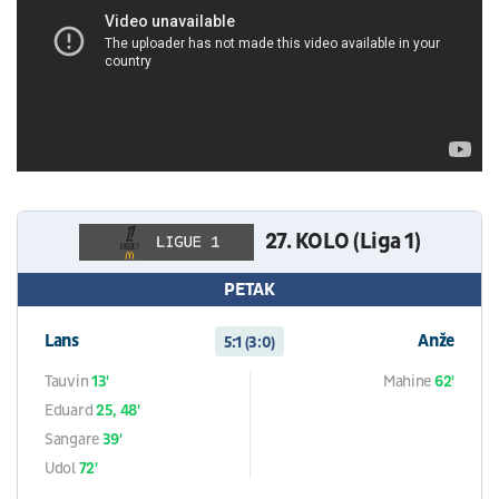
27. KOLO (Liga 1)
PETAK
Lans
Anže
5:1 (3:0)
Tauvin
13'
Mahine
62'
Eduard
25, 48'
Sangare
39'
Udol
72'