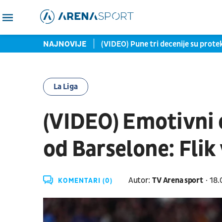
e su me oterale iz Zvezde
NAJNOVIJE
(VIDEO) Pune tri decenije su prote
La Liga
(VIDEO) Emotivni
od Barselone: Fli
Autor:
TV Arena sport
18.
KOMENTARI (0)