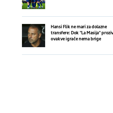
Hansi Flik ne mari za dolazne
transfere: Dok "La Masija" prozi
ovakve igrače nema brige