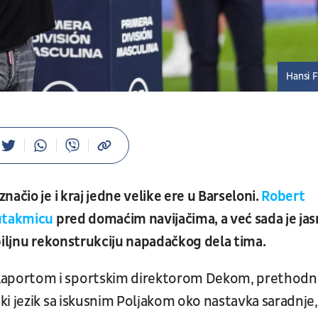
Hansi F
ačio je i kraj jedne velike ere u Barseloni.
Robert
 utakmicu
pred domaćim navijačima, a već sada je ja
biljnu rekonstrukciju napadačkog dela tima.
portom i sportskim direktorom Dekom, prethodn
i jezik sa iskusnim Poljakom oko nastavka saradnje, 