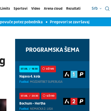
Srb
Limits
Sportovi
Video
Arena cloud
Rezultati
ki povuče potez pobednika
Pregovori se završavaju za pet min
PROGRAMSKA ŠEMA
og
07.08.
18:30
UŽIVO
Najava 4. kola
Fudbal
MOZZARTBET SUPERLIGA
07.08.
20:30
UŽIVO
Bochum - Hertha
Fudbal
NEMAČKA 2. LIGA