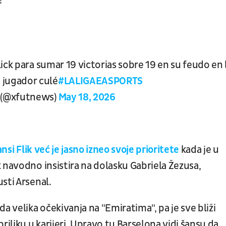
!
ick para sumar 19 victorias sobre 19 en su feudo en 
jugador culé
#LALIGAEASPORTS
(@xfutnews)
May 18, 2026
nsi Flik već je jasno izneo svoje prioritete
kada je u
 navodno insistira na dolasku Gabriela Žezusa,
sti Arsenal.
a velika očekivanja na "Emiratima", pa je sve bliži
riliku u karijeri. Upravo tu Barselona vidi šansu da