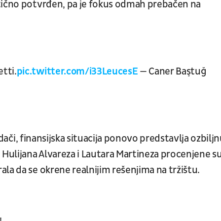
ktično potvrđen, pa je fokus odmah prebačen na
tti.
pic.twitter.com/i33LeucesE
— Caner Baştuğ
padači, finansijska situacija ponovo predstavlja ozbilj
 Hulijana Alvareza i Lautara Martineza procenjene s
la da se okrene realnijim rešenjima na tržištu.