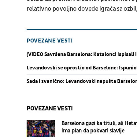
relativno povoljno dovede igrača sa ozbi
POVEZANE VESTI
(VIDEO Savršena Barselona: Katalonci ispisali 
Levandovski se oprostio od Barselone: Ispunio
Sada i zvanično: Levandovski napušta Barselo
POVEZANE VESTI
Barselona gazi ka tituli, ali Heta
ima plan da pokvari slavlje