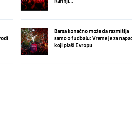
Rafinji...
Barsa konačno može da razmišlja
vodi
samo o fudbalu: Vreme je za napa
koji plaši Evropu