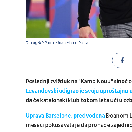
Tanjug/AP Photo/Joan Mateu Parra
Poslednji zvižduk na "Kamp Nouu" sinoć ozn
Levandovski odigrao je svoju oproštajnu
da će katalonski klub tokom leta ući u oz
Uprava Barselone, predvođena
Đoanom La
meseci pokušavala je da pronađe zajedničk