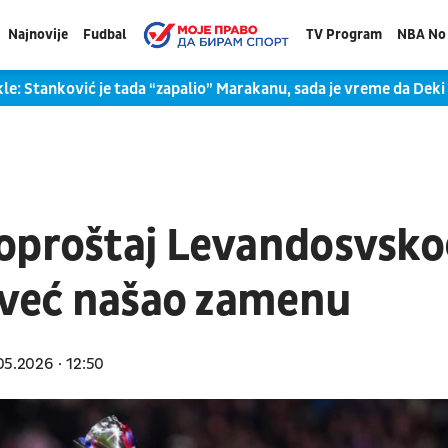
Najnovije
Fudbal
TV Program
NBA No 
kle: Stanković je tada “zapalio” Marakanu, sada je vreme da De
 oproštaj Levandosvsk
k već našao zamenu
05.2026
12:50