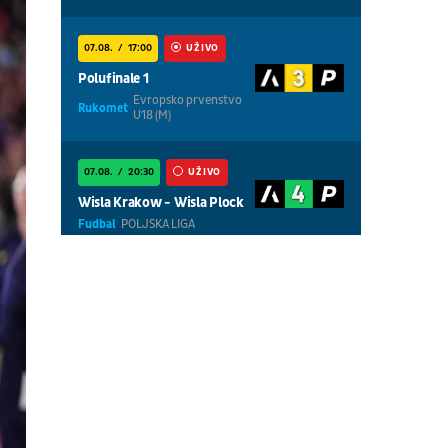
07.08.
17:00
UŽIVO
Polufinale 1
Evropsko prvenstvo
Rukomet
U18 (M)
07.08.
20:30
UŽIVO
Wisla Krakow - Wisla Plock
Fudbal
POLJSKA LIGA
07.08.
18:30
UŽIVO
Centralni teren, dan 5,
prepodnevna sesija
Tenis
WTA 1000 - Toronto
07.08.
18:30
UŽIVO
Centralni teren, dan 6,