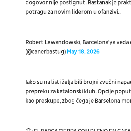
dogovor nije postignut. Rastanak je pra
potragu za novim liderom u ofanzivi..
Robert Lewandowski, Barcelona'ya veda e
(@canerbastug)
May 18, 2026
Iako su na listi želja bili brojni zvučni na
prepreku za katalonski klub. Opcije poput
kao preskupe, zbog čega je Barselona mora