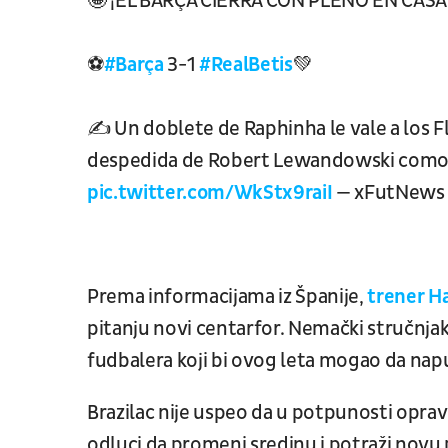
🤩 ¡EL BARÇA CIERRA CON PLENO EN CASA
⚽️
#Barça
3-1
#RealBetis
💚
✍ Un doblete de Raphinha le vale a los Fl
despedida de Robert Lewandowski como 
pic.twitter.com/WkStx9raiI
— xFutNews 
Prema informacijama iz Španije,
trener Ha
pitanju novi centarfor. Nemački stručnjak
fudbalera koji bi ovog leta mogao da napu
Brazilac nije uspeo da u potpunosti opravd
odluci da promeni sredinu i potraži novu p