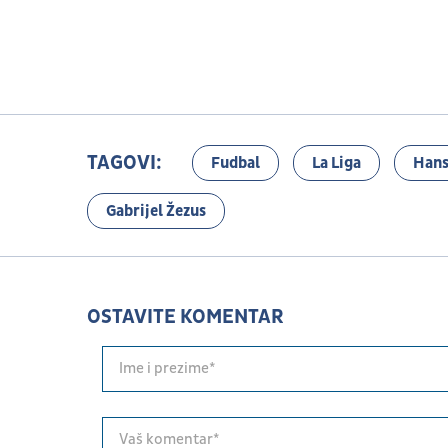
TAGOVI:
Fudbal
La Liga
Hans
Gabrijel Žezus
OSTAVITE KOMENTAR