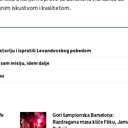
ljnim iskustvom i kvalitetom.
istoriju i ispratili Levandovskog pobedom
 sam misiju, idem dalje
nu
fe
Gori šampionska Barselona:
Razdragana masa kliče Fliku, Jam