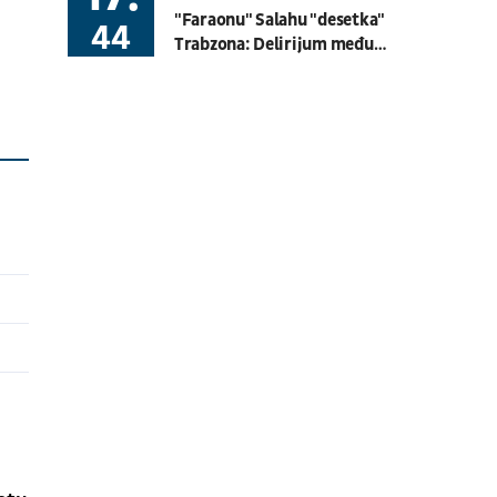
"Faraonu" Salahu "desetka"
Basket 3x3
BG U23 League
44
Trabzona: Delirijum među
navijačima
08.08.
19:30
UŽIVO
Hartberg - Sturm
Fudbal
AUSTRIJSKA LIGA
08.08.
20:00
UŽIVO
Budućnost - Dečić
Fudbal
CRNOGORSKA LIGA
08.08.
17:30
UŽIVO
OFK Vršac - Proleter
Fudbal
PRVA LIGA SRBIJE
07.08.
11:00
UŽIVO
Velika Britanija: Slobodan