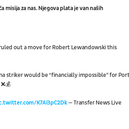
ća misija za nas. Njegova plata je van naših
.
 ruled out a move for Robert Lewandowski this
a striker would be “financially impossible” for Por
. ❌💰
c.twitter.com/K7Ai3pC2Dk
— Transfer News Live