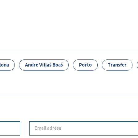
lona
Andre Viljaš Boaš
Porto
Transfer