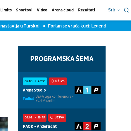
Srb
Limits
Sportovi
Video
Arena cloud
Rezultati
vlja u Turskoj
Forlan se vraća kući: Legenda Urugvaja preuzi
PROGRAMSKA ŠEMA
06.08.
20:30
UŽIVO
Arena Studio
UEFA Liga Konferencija -
Fudbal
Kvalifikacije
06.08.
19:45
UŽIVO
PAOK - Anderlecht