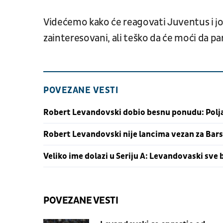
Videćemo kako će reagovati Juventus i još
zainteresovani, ali teško da će moći da par
POVEZANE VESTI
Robert Levandovski dobio besnu ponudu: Poljak
Robert Levandovski nije lancima vezan za Barse
Veliko ime dolazi u Seriju A: Levandovaski sve 
POVEZANE VESTI