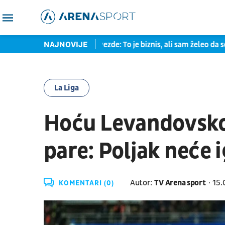
Kenan o odlasku iz Zvezde: To je biznis, ali sam želeo da se vrat
NAJNOVIJE
La Liga
Hoću Levandovsko
pare: Poljak neće 
Autor:
TV Arena sport
15.
KOMENTARI (0)