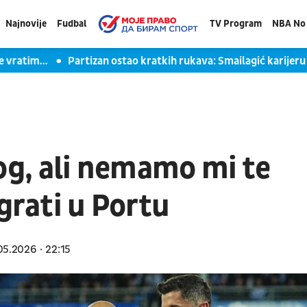
Najnovije
Fudbal
TV Program
NBA No 
im...
Partizan ostao kratkih rukava: Smailagić karijeru nasta
g, ali nemamo mi te
igrati u Portu
05.2026
22:15