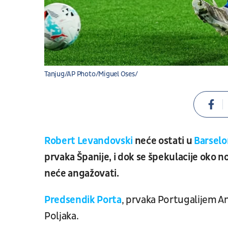
Tanjug/AP Photo/Miguel Oses/
Robert Levandovski
neće ostati u
Barselon
prvaka Španije, i dok se špekulacije oko n
neće angažovati.
Predsendik Porta
, prvaka Portugalijem A
Poljaka.