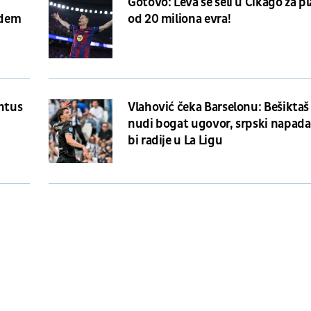
Gotovo: Leva se seli u Čikago za p
idem
od 20 miliona evra!
entus
Vlahović čeka Barselonu: Bešiktaš
nudi bogat ugovor, srpski napada
bi radije u La Ligu