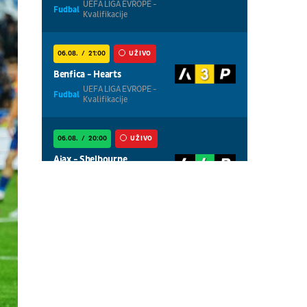
UEFA LIGA EVROPE -
Fudbal
Kvalifikacije
06.08.
21:00
UŽIVO
Benfica - Hearts
UEFA LIGA EVROPE -
Fudbal
Kvalifikacije
06.08.
20:00
UŽIVO
Ajax - Shelbourne
UEFA LIGA
Fudbal
KONFERENCIJA -
Kvalifikacije
06.08.
20:00
UŽIVO
Thun - Vikingur
UEFA LIGA EVROPE -
Fudbal
Kvalifikacije