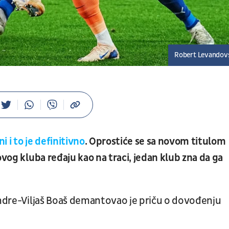
Robert Levandov
i i to je definitivno
. Oprostiće se sa novom titulom
ovog kluba ređaju kao na traci, jedan klub zna da ga
ndre-Viljaš Boaš demantovao je priču o dovođenju