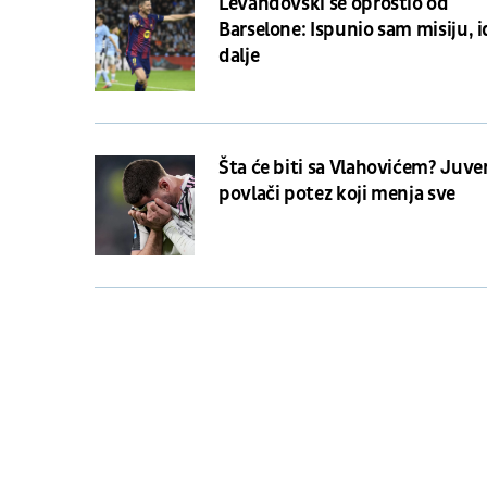
Levandovski se oprostio od
Barselone: Ispunio sam misiju, 
dalje
Šta će biti sa Vlahovićem? Juv
povlači potez koji menja sve