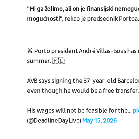
"
Mi ga želimo, ali on je finansijski nemogu
mogućnosti"
, rekao je predsednik Portoa
🚨 Porto president André Villas-Boas has
summer. 🇵🇱
AVB says signing the 37-year-old Barcelon
even though he would be a free transfer
His wages will not be feasible for the…
pi
(@DeadlineDayLive)
May 15, 2026