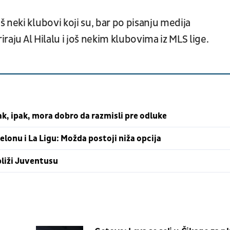
 neki klubovi koji su, bar po pisanju medija
iraju Al Hilalu i još nekim klubovima iz MLS lige.
, ipak, mora dobro da razmisli pre odluke
lonu i La Ligu: Možda postoji niža opcija
bliži Juventusu