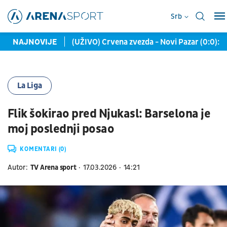
Srb
kontakata, ali...
NAJNOVIJE
(UŽIVO) Crvena zvezda - Novi Pazar (0:0): 
La Liga
Flik šokirao pred Njukasl: Barselona je
moj poslednji posao
KOMENTARI (0)
Autor:
TV Arena sport
17.03.2026
14:21