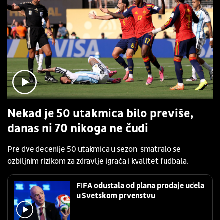
Nekad je 50 utakmica bilo previše,
danas ni 70 nikoga ne čudi
Pre dve decenije 50 utakmica u sezoni smatralo se
ozbiljnim rizikom za zdravlje igrača i kvalitet fudbala.
FIFA odustala od plana prodaje udela
u Svetskom prvenstvu