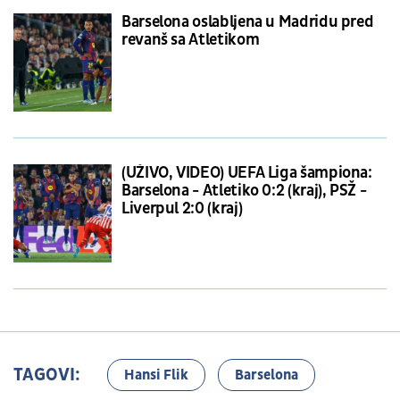
Barselona oslabljena u Madridu pred
revanš sa Atletikom
(UŽIVO, VIDEO) UEFA Liga šampiona:
Barselona - Atletiko 0:2 (kraj), PSŽ -
Liverpul 2:0 (kraj)
TAGOVI:
Hansi Flik
Barselona