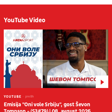
YouTube Video
YOUTUBE
pre 8h
Emisija "Oni vole Srbiju", gost Ševon
Tompson - (S3#79) | 08. avgust 2026.