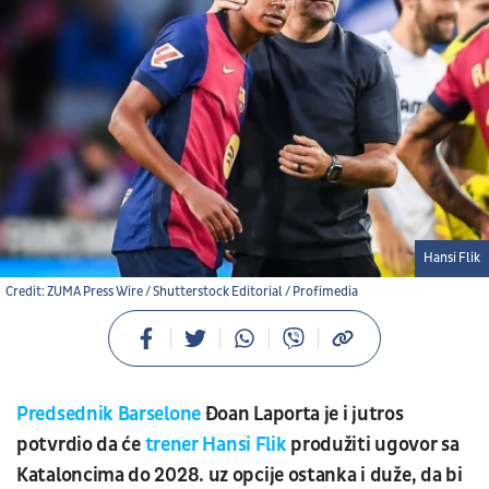
Hansi Flik
Credit: ZUMA Press Wire / Shutterstock Editorial / Profimedia
Predsednik Barselone
Đoan Laporta je i jutros
potvrdio da će
trener Hansi Flik
produžiti ugovor sa
Kataloncima do 2028. uz opcije ostanka i duže, da bi