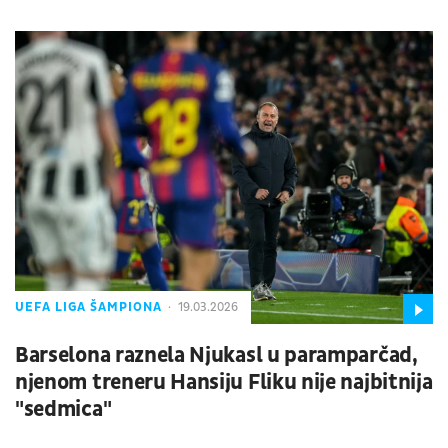
UEFA LIGA ŠAMPIONA
19.03.2026
Barselona raznela Njukasl u paramparčad,
njenom treneru Hansiju Fliku nije najbitnija
"sedmica"