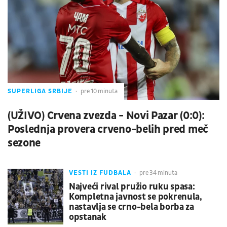
SUPERLIGA SRBIJE
pre 10 minuta
(UŽIVO) Crvena zvezda - Novi Pazar (0:0):
Poslednja provera crveno-belih pred meč
sezone
VESTI IZ FUDBALA
pre 34 minuta
Najveći rival pružio ruku spasa:
Kompletna javnost se pokrenula,
nastavlja se crno-bela borba za
opstanak