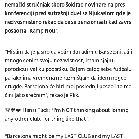
nemački stručnjak skoro šokirao novinare na pres
konferenciji pred sutrašnji duel sa Njukaslom gde je
nedvosmisleno rekao da će se penzionisati kad završi
posao na "Kamp Nou".
"Mislim da je jasno da volim da radim u Barseloni, ali i
mnogo cenim svoju nezavisnost, Imam sjajnu
porodicu i veliku podsršku. Dajem celog sebe fudbalu,
pa iako ima vremena ne razmišljam da idem negde
drugde. Barselona će biti moj poslednji posao i to me
čini jako srećnim", rekao je Flik.
🚨💙❤️ Hansi Flick: “I’m NOT thinking about joining
any other club… or thing like that”.
“Barcelona might be my LAST CLUB and my LAST