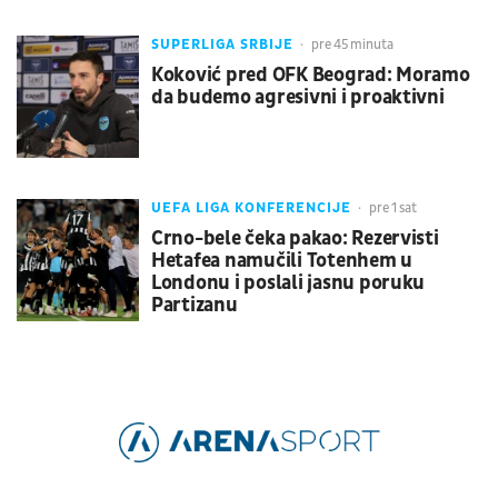
SUPERLIGA SRBIJE
pre 45 minuta
Koković pred OFK Beograd: Moramo
da budemo agresivni i proaktivni
UEFA LIGA KONFERENCIJE
pre 1 sat
Crno-bele čeka pakao: Rezervisti
Hetafea namučili Totenhem u
Londonu i poslali jasnu poruku
Partizanu