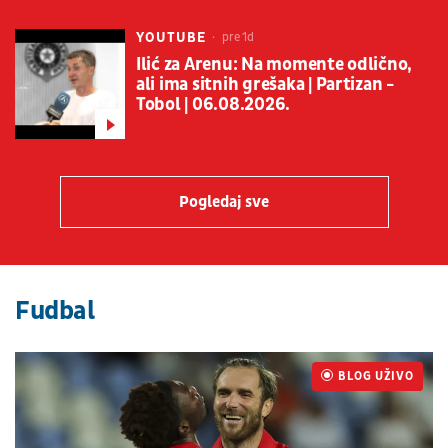
YOUTUBE
pre 1d
Ilić za Arenu: Na momente odlično,
ali ima sitnih grešaka | Partizan -
Tobol | 06.08.2026.
Pogledaj sve
Fudbal
BLOG UŽIVO
UŽIVO