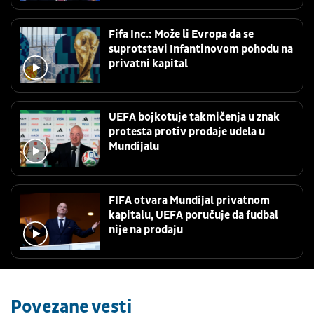
Fifa Inc.: Može li Evropa da se
suprotstavi Infantinovom pohodu na
privatni kapital
UEFA bojkotuje takmičenja u znak
protesta protiv prodaje udela u
Mundijalu
FIFA otvara Mundijal privatnom
kapitalu, UEFA poručuje da fudbal
nije na prodaju
Povezane vesti