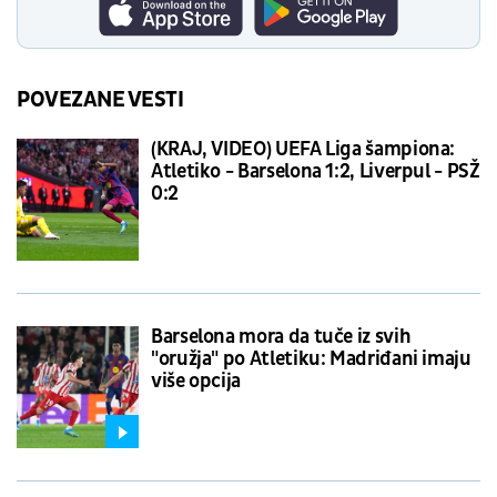
POVEZANE VESTI
(KRAJ, VIDEO) UEFA Liga šampiona:
Atletiko - Barselona 1:2, Liverpul - PSŽ
0:2
Barselona mora da tuče iz svih
"oružja" po Atletiku: Madriđani imaju
više opcija