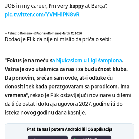
JOB in my career, I’m very 𝐡𝐚𝐩𝐩𝐲 at Barça”.
pic.twitter.com/YVMHiPN8vR
— Fabrizio Romano (@FabrizioRomano)
March 17, 2026
Dodao je Flik da nije ni mislio da priča o sebi:
"
Fokus je na meču s
a Njukaslom u Ligi šampiona
.
Važna je ovo utakmica za nas i za budućnost kluba.
Da ponovim, srećan sam ovde, al+i odluke ću
donositi tek kada porazgovaram sa porodicom. Ima
vremena",
rekao je Flik ostavljajući novinare u dilemi
da li će ostati do kraja ugovora 2027. godine ili do
isteka novog godinu dana kasnije.
Pratite nas i putem Android ili iOS aplikacija