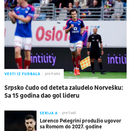
VESTI IZ FUDBALA
pre 4 sata
Srpsko čudo od deteta zaludelo Norvešku:
Sa 15 godina dao gol lideru
SERIJA A
pre 5 sati
Lorenco Pelegrini produžio ugovor
sa Romom do 2027. godine