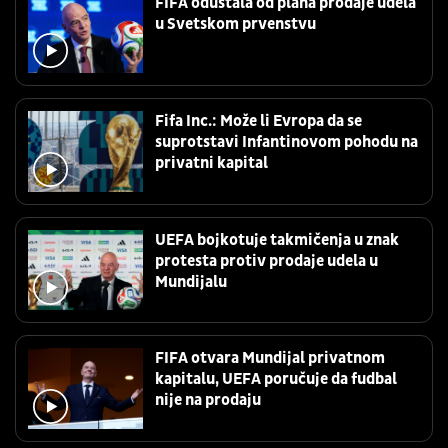
FIFA odustala od plana prodaje udela
u Svetskom prvenstvu
Fifa Inc.: Može li Evropa da se
suprotstavi Infantinovom pohodu na
privatni kapital
UEFA bojkotuje takmičenja u znak
protesta protiv prodaje udela u
Mundijalu
FIFA otvara Mundijal privatnom
kapitalu, UEFA poručuje da fudbal
nije na prodaju