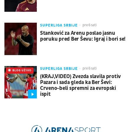
SUPERLIGA SRBIJE
pre 6 sati
Stanković za Arenu poslao jasnu
poruku pred Ber Ševu: Igraj i bori se!
SUPERLIGA SRBIJE
pre 6 sati
UŽIVO
BLOG UŽIVO
(KRAJ,VIDEO) Zvezda slavila protiv
Pazara i sada gleda ka Ber Ševi:
Crveno-beli spremni za evropski
ispit