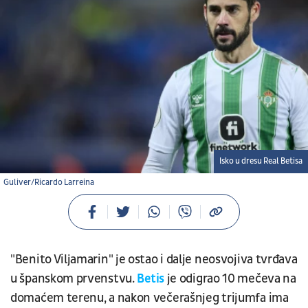
Isko u dresu Real Betisa
Guliver/Ricardo Larreina
"Benito Viljamarin" je ostao i dalje neosvojiva tvrđava
u španskom prvenstvu.
Betis
je odigrao 10 mečeva na
domaćem terenu, a nakon večerašnjeg trijumfa ima