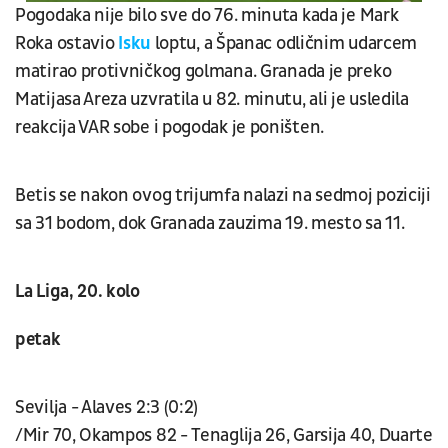
Pogodaka nije bilo sve do 76. minuta kada je Mark
Roka ostavio
Isku
loptu, a Španac odličnim udarcem
matirao protivničkog golmana. Granada je preko
Matijasa Areza uzvratila u 82. minutu, ali je usledila
reakcija VAR sobe i pogodak je poništen.
Betis se nakon ovog trijumfa nalazi na sedmoj poziciji
sa 31 bodom, dok Granada zauzima 19. mesto sa 11.
La Liga, 20. kolo
petak
Sevilja - Alaves 2:3 (0:2)
/Mir 70, Okampos 82 - Tenaglija 26, Garsija 40, Duarte