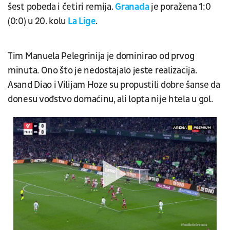
šest pobeda i četiri remija.
Granada
je poražena 1:0
(0:0) u 20. kolu
La Lige
.
Tim Manuela Pelegrinija je dominirao od prvog
minuta. Ono što je nedostajalo jeste realizacija.
Asand Diao i Vilijam Hoze su propustili dobre šanse da
donesu vođstvo domaćinu, ali lopta nije htela u gol.