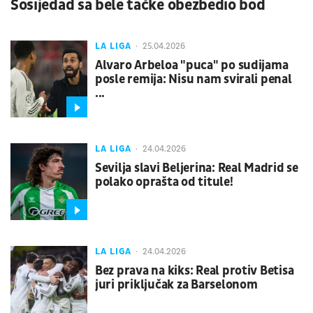
Sosijedad sa bele tačke obezbedio bod
LA LIGA
25.04.2026
Alvaro Arbeloa "puca" po sudijama
posle remija: Nisu nam svirali penal
...
LA LIGA
24.04.2026
Sevilja slavi Beljerina: Real Madrid se
polako oprašta od titule!
LA LIGA
24.04.2026
Bez prava na kiks: Real protiv Betisa
juri priključak za Barselonom