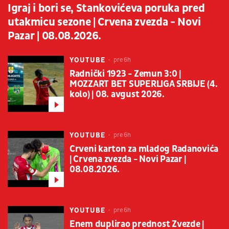
Igraj i bori se, Stankovićeva poruka pred
utakmicu sezone | Crvena zvezda - Novi
Pazar | 08.08.2026.
YOUTUBE
pre 6h
Radnički 1923 - Zemun 3:0 |
MOZZART BET SUPERLIGA SRBIJE (4.
kolo) | 08. avgust 2026.
YOUTUBE
pre 6h
Crveni karton za mladog Radanovića
| Crvena zvezda - Novi Pazar |
08.08.2026.
YOUTUBE
pre 6h
Enem duplirao prednost Zvezde |